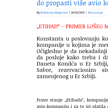
do propasti više avio
By
Redakcija Magazina
|
10/02/2017
|
Ekonomija
„ETIHAD“ – PRIMER LOŠE
Konstanta u poslovanju ko
kompanije u kojima je men
Očigledno je da nekadašnj
da posluje kako treba i da
Daneta Kondća u Er Srbiji
Sabre, rezervacionim s
zamenjenog u Er Srbiji.
Pravo stanje „Etihada“, kompanije
avio-kompaniju i za to joj platila