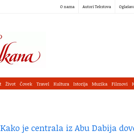
O nama
Autori Tekstova
Oglašav
t
Život
Čovek
Travel
Kultura
Istorija
Muzika
Filmovi
: Kako je centrala iz Abu Dabija dov