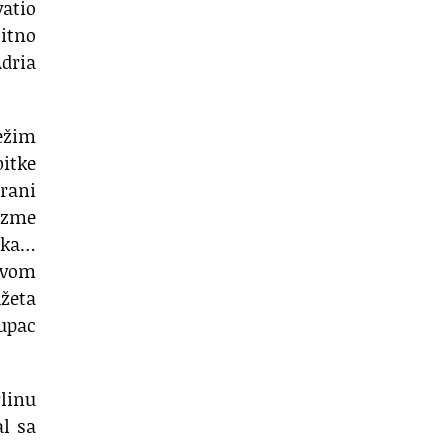
atio
bitno
dria
ežim
bitke
irani
duzme
nika…
ovom
žeta
kupac
linu
al sa