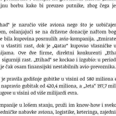
jnu borbu kako bi preuzeo putnike, zbog čega je
ihad“ je naručio više aviona nego što je uobičaje
om, oslanjajući se na državne donacije naftom bog
je bila kupovina posrnulih avio-kompanija. „Emirate
u vlastiti rast, dok je „Qatar“ kupovao vlasničke 
ijama. Ove dve firme, direktni konkurenti „Etha
o sigurniji rast. „Etihad“ se kockao i izgubio: u perio
je čak osam finansijski nestabilnih avio-prevoznika.
a je pravila godišnje gubitke u visini od 580 miliona 
 napravio gubitak od 420,4 miliona, a „Jeta“ 197,7 mi
ove u visini od više milijardi evra.
kompanije u lošem stanju, pruži im know-how i svek
edničke nabavke aviona, logistike, keteringa, zajedn