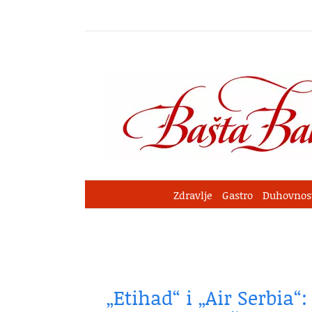
Skip
to
content
Zdravlje
Gastro
Duhovnos
„Etihad“ i „Air Serbia“