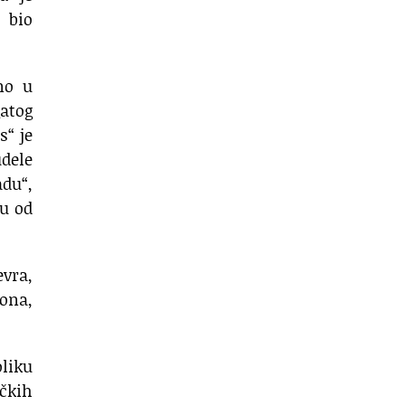
 bio
no u
atog
s“ je
udele
du“,
du od
evra,
lona,
oliku
ičkih