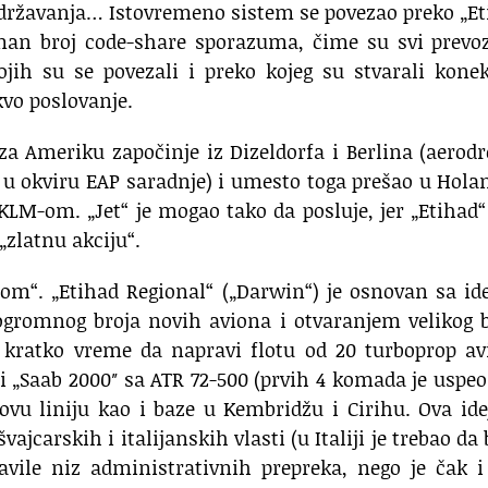
 održavanja… Istovremeno sistem se povezao preko „E
man broj code-share sporazuma, čime su svi prevoz
jih su se povezali i preko kojeg su stvarali konek
kvo poslovanje.
e za Ameriku započinje iz Dizeldorfa i Berlina (aero
ti u okviru EAP saradnje) i umesto toga prešao u Hola
LM-om. „Jet“ je mogao tako da posluje, jer „Etihad“
„zlatnu akciju“.
nom“. „Etihad Regional“ („Darwin“) je osnovan sa i
ogromnog broja novih aviona i otvaranjem velikog 
 u kratko vreme da napravi flotu od 20 turboprop a
i „Saab 2000″ sa ATR 72-500 (prvih 4 komada je uspeo
ovu liniju kao i baze u Kembridžu i Cirihu. Ova ide
jcarskih i italijanskih vlasti (u Italiji je trebao da
avile niz administrativnih prepreka, nego je čak i