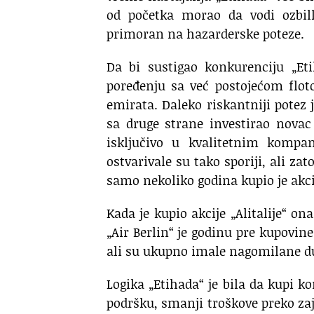
od početka morao da vodi ozbill
primoran na hazarderske poteze.
Da bi sustigao konkurenciju „Et
poređenju sa već postojećom flot
emirata. Daleko riskantniji potez 
sa druge strane investirao novac 
isključivo u kvalitetnim kompan
ostvarivale su tako sporiji, ali zat
samo nekoliko godina kupio je akci
Kada je kupio akcije „Alitalije“ on
„Air Berlin“ je godinu pre kupovine
ali su ukupno imale nagomilane dug
Logika „Etihada“ je bila da kupi 
podršku, smanji troškove preko zaj