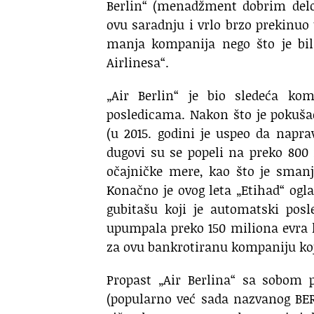
Berlin“ (menadžment dobrim delom
ovu saradnju i vrlo brzo prekinuo
manja kompanija nego što je bil
Airlinesa“.
„Air Berlin“ je bio sledeća kom
posledicama. Nakon što je pokušao
(u 2015. godini je uspeo da napr
dugovi su se popeli na preko 800
očajničke mere, kao što je smanj
Konačno je ovog leta „Etihad“ og
gubitašu koji je automatski posl
upumpala preko 150 miliona evra 
za ovu bankrotiranu kompaniju koja
Propast „Air Berlina“ sa sobom 
(popularno već sada nazvanog BER