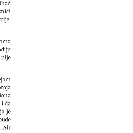
tihad
nici
cije.
droma
ndiju
 nije
dejom
broja
viona
 i da
ja je
 bude
 „Air