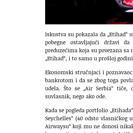
Iskustva su pokazala da „Etihad“ u
pobegne ostavljajući državi d
preduzećima koja su povezana sa nj
„Etihad“, i to samo u prošloj godini
Ekonomski stručnjaci i poznavaoci
bankrotom i da se zbog toga povl
udela. Što se „Air Serbia“ tiče
suvlasnik, nego ako ode.
Kada se pogleda portfolio „Etihada“
Seychelles“ (40 odsto vlasničkog ud
Airwaysu“ koji mu ne donosi nikak