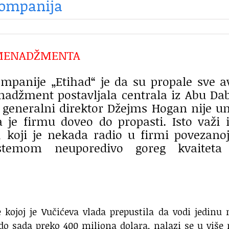
 kompanija
G MENADŽMENTA
mpanije „Etihad“ je da su propale sve a
adžment postavljala centrala iz Abu Dab
i generalni direktor Džejms Hogan nije 
 je firmu doveo do propasti. Isto važi 
, koji je nekada radio u firmi povezano
istemom neuporedivo goreg kvaiteta
 kojoj je Vučićeva vlada prepustila da vodi jedinu
 do sada preko 400 miliona dolara, nalazi se u više