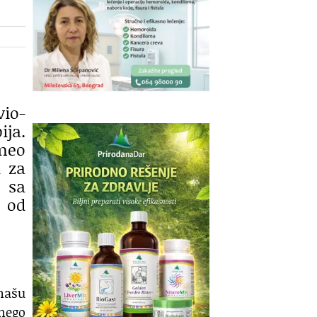
vio-
ija.
umeo
i za
j sa
 od
 našu
 nego