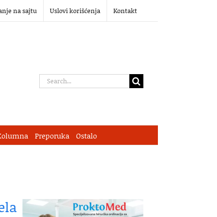
anje na sajtu
Uslovi korišćenja
Kontakt
Search
for:
Kolumna
Preporuka
Ostalo
ela