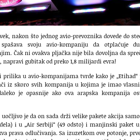
vek, nakon što jednog avio-prevoznika dovede do ste
a spašava svoju avio-kompaniju da otplaćuje du
im. Čak ni ovakva pljačka nije bila dovoljna da spre
, napravi gubitak od preko 1,8 milijardi evra!
 prilika u avio-kompanijama tvrde kako je „Etihad“
ači iz skoro svih kompanija u kojima je imao vlasn
, daleko je opasnije ako ova arapska kompanija os
 uočljivo je da on sada drži velike pakete akcija samo
ela) i u „Air Serbiji“ (49 odsto) i manjinski paket u
va prava odlučivanja. Sa izuzetkom ove potonje, prv