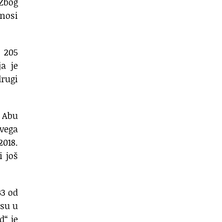
 Zbog
nosi
 205
a je
drugi
z Abu
svega
2018.
i još
B3 od
 su u
d“ je