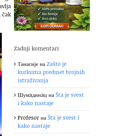
avlja
 čak
Zadnji komentari
Танасије
на
Zašto je
kurkuma predmet brojnih
istraživanja
Шумaдинaц
на
Šta je svest
i kako nastaje
Profesor
на
Šta je svest i
kako nastaje