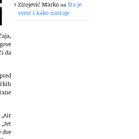
Zirojević Marko
на
Šta je
svest i kako nastaje
čaja,
gove
či da
 pred
ičkih
tane
 „Air
 „Jet
e dve