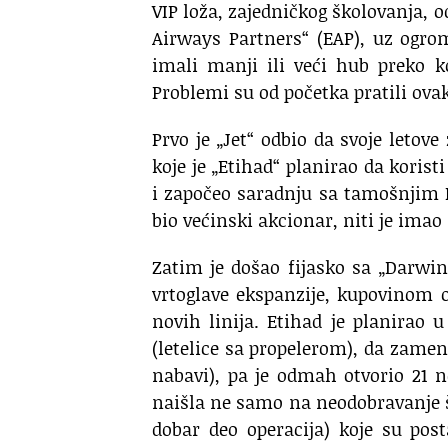
VIP loža, zajedničkog školovanja,
Airways Partners“ (EAP), uz ogro
imali manji ili veći hub preko ko
Problemi su od početka pratili ova
Prvo je „Jet“ odbio da svoje letov
koje je „Etihad“ planirao da koris
i započeo saradnju sa tamošnjim K
bio većinski akcionar, niti je imao 
Zatim je došao fijasko sa „Darwi
vrtoglave ekspanzije, kupovinom 
novih linija. Etihad je planirao
(letelice sa propelerom), da zamen
nabavi), pa je odmah otvorio 21 n
naišla ne samo na neodobravanje šva
dobar deo operacija) koje su post