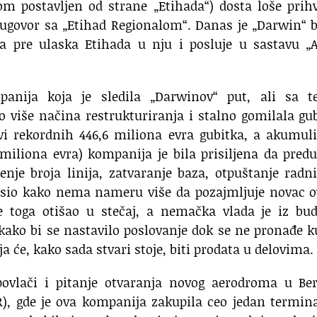
 postavljen od strane „Etihada“) dosta loše prihv
 ugovor sa „Etihad Regionalom“. Danas je „Darwin“ 
a pre ulaska Etihada u nju i posluje u sastavu „A
panija koja je sledila „Darwinov“ put, ali sa t
 više načina restrukturiranja i stalno gomilala gu
avi rekordnih 446,6 miliona evra gubitka, a akumul
 miliona evra) kompanija je bila prisiljena da pre
enje broja linija, zatvaranje baza, otpuštanje rad
lasio kako nema nameru više da pozajmljuje novac 
e toga otišao u stečaj, a nemačka vlada je iz bud
kako bi se nastavilo poslovanje dok se ne pronađe 
 će, kako sada stvari stoje, biti prodata u delovima.
povlači i pitanje otvaranja novog aerodroma u Ber
), gde je ova kompanija zakupila ceo jedan termin