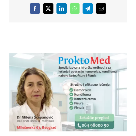
Facebook
X
LinkedIn
WhatsApp
Telegram
Email