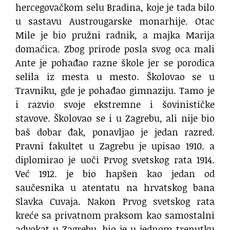
hercegovačkom selu Bradina, koje je tada bilo
u sastavu Austrougarske monarhije. Otac
Mile je bio pružni radnik, a majka Marija
domaćica. Zbog prirode posla svog oca mali
Ante je pohađao razne škole jer se porodica
selila iz mesta u mesto. Školovao se u
Travniku, gde je pohađao gimnaziju. Tamo je
i razvio svoje ekstremne i šovinističke
stavove. Školovao se i u Zagrebu, ali nije bio
baš dobar đak, ponavljao je jedan razred.
Pravni fakultet u Zagrebu je upisao 1910. a
diplomirao je uoči Prvog svetskog rata 1914.
Već 1912. je bio hapšen kao jedan od
saučesnika u atentatu na hrvatskog bana
Slavka Cuvaja. Nakon Prvog svetskog rata
kreće sa privatnom praksom kao samostalni
advokat u Zagrebu, bio je u jednom trenutku