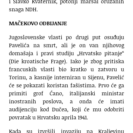
i Slavko Kvaternik, potonji maršal oružanih
snaga NDH.
MAČEKOVO ODBIJANJE
​Jugoslovenske vlasti po drugi put osuđuju
Pavelića na smrt, ali je on van njihovog
domašaja i pravi studiju „Hrvatsko pitanje“
(Die kroatische Frage). Iako je zbog pritiska
francuskih vlasti bio kratko u zatvoru u
Torinu, a kasnije interniran u Sijenu, Pavelić
će se pokazati koristan fašistima. Prvo će ga
primiti grof Ćano, italijanski ministar
inostranih poslova, a onda će imati
audijenciju kod Dučea, koji će mu odobriti
povratak u Hrvatsku aprila 1941.
Kada su izvršili invaziju na Kraljevinu