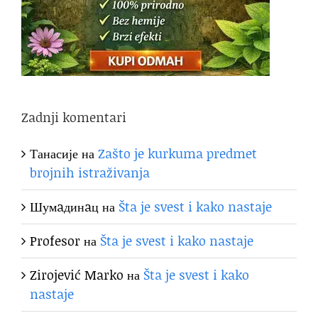
Zadnji komentari
Танасије
на
Zašto je kurkuma predmet
brojnih istraživanja
Шумaдинaц
на
Šta je svest i kako nastaje
Profesor
на
Šta je svest i kako nastaje
Zirojević Marko
на
Šta je svest i kako
nastaje