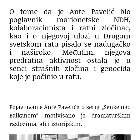
O tome da je Ante Pavelić bio
poglavnik marionetske NDH,
kolaboracionista i ratni zločinac,
kao i o njegovoj ulozi u Drugom
svetskom ratu pisalo se nadugačko
i naširoko. Međutim, njegova
predratna aktivnost ostala je u
senci strašnih zločina i genocida
koje je počinio u ratu.
Pojavljivanje Ante Pavelića u seriji „Senke nad
Balkanom“ motivisano je dramaturškim
razlozima, ali i istorijskim.