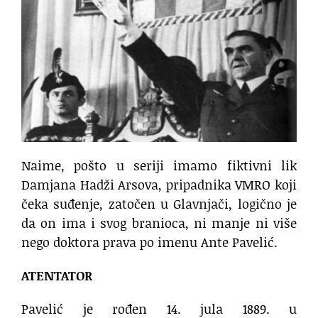
Naime, pošto u seriji imamo fiktivni lik
Damjana Hadži Arsova, pripadnika VMRO koji
čeka suđenje, zatočen u Glavnjači, logično je
da on ima i svog branioca, ni manje ni više
nego doktora prava po imenu Ante Pavelić.
ATENTATOR
​Pavelić je rođen 14. jula 1889. u