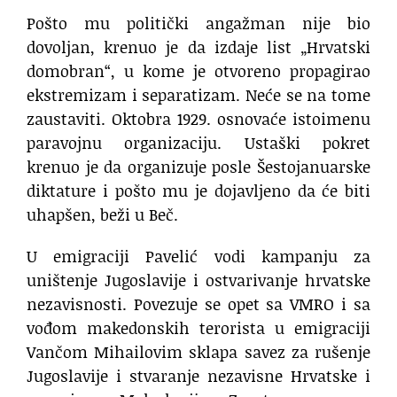
​Pošto mu politički angažman nije bio
dovoljan, krenuo je da izdaje list „Hrvatski
domobran“, u kome je otvoreno propagirao
ekstremizam i separatizam. Neće se na tome
zaustaviti. Oktobra 1929. osnovaće istoimenu
paravojnu organizaciju. Ustaški pokret
krenuo je da organizuje posle Šestojanuarske
diktature i pošto mu je dojavljeno da će biti
uhapšen, beži u Beč.
U emigraciji Pavelić vodi kampanju za
uništenje Jugoslavije i ostvarivanje hrvatske
nezavisnosti. Povezuje se opet sa VMRO i sa
vođom makedonskih terorista u emigraciji
Vančom Mihailovim sklapa savez za rušenje
Jugoslavije i stvaranje nezavisne Hrvatske i