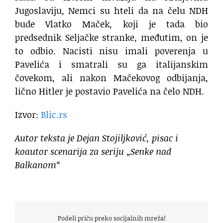
Jugoslaviju, Nemci su hteli da na čelu NDH
bude Vlatko Maček, koji je tada bio
predsednik Seljačke stranke, međutim, on je
to odbio. Nacisti nisu imali poverenja u
Pavelića i smatrali su ga italijanskim
čovekom, ali nakon Mačekovog odbijanja,
lično Hitler je postavio Pavelića na čelo NDH.
Izvor:
Blic.rs
Autor teksta je Dejan Stojiljković, pisac i
koautor scenarija za seriju „Senke nad
Balkanom“
Podeli priču preko socijalnih mreža!