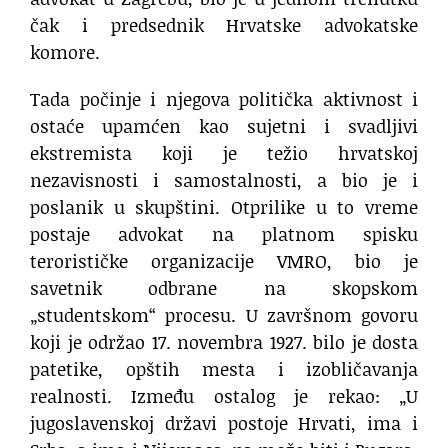
čak i predsednik Hrvatske advokatske
komore.
Tada počinje i njegova politička aktivnost i
ostaće upamćen kao sujetni i svadljivi
ekstremista koji je težio hrvatskoj
nezavisnosti i samostalnosti, a bio je i
poslanik u skupštini. ​Otprilike u to vreme
postaje advokat na platnom spisku
terorističke organizacije VMRO, bio je
savetnik odbrane na skopskom
„studentskom“ procesu. U završnom govoru
koji je održao 17. novembra 1927. bilo je dosta
patetike, opštih mesta i izobličavanja
realnosti. Između ostalog je rekao: „U
jugoslavenskoj državi postoje Hrvati, ima i