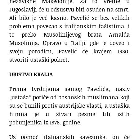
nezavisne Makedonije. Za to vreme u
Jugoslaviji će u odsustvu biti osuđen na smrt.
Ali bilo je već kasno. Pavelić se bez velikih
problema povezao s italijanskim fašistima, i
to preko Musolinijevog brata Arnalda
Musolinija. Upravo u Italiji, gde je doveo i
svoju porodicu, Pavelić će krajem 1930.
stvoriti ustaški pokret.
UBISTVO KRALJA
​Prema tvrdnjama samog Pavelića, naziv
„ustaša“ potiče od bosanskih muslimana koji
su se bunili protiv austrijske vlasti, a ustaška
himna je u stvari pesma tih istih
pobunjenika iz 1878. godine.
Uz pomoć italijanskih saveznika, on će