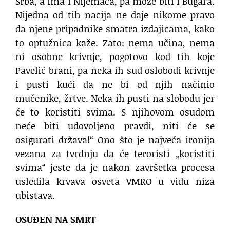
Srba, a ima i Nijemaca, pa može biti i Bugara.
Nijedna od tih nacija ne daje nikome pravo
da njene pripadnike smatra izdajicama, kako
to optužnica kaže. Zato: nema učina, nema
ni osobne krivnje, pogotovo kod tih koje
Pavelić brani, pa neka ih sud oslobodi krivnje
i pusti kući da ne bi od njih načinio
mučenike, žrtve. Neka ih pusti na slobodu jer
će to koristiti svima. S njihovom osudom
neće biti udovoljeno pravdi, niti će se
osigurati država!“ ​Ono što je najveća ironija
vezana za tvrdnju da će teroristi „koristiti
svima“ jeste da je nakon završetka procesa
usledila krvava osveta VMRO u vidu niza
ubistava.
OSUĐEN NA SMRT