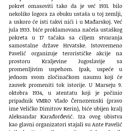
pokret omasoviti tako da je već 1931. bilo
nekoliko logora za obuku ustaša u toj zemlji,
a uskoro će isti takvi nići i u Mađarskoj. Već
jula 1933. biće proklamovana načela ustaškog
pokreta u 17 tačaka sa ciljem stvaranja
samostalne države Hrvatske. Istovremeno
Pavelić organizuje terorističke akcije na
prostoru Kraljevine Jugoslavije sa
promenljivim uspehom. Ipak, uspeće u
jednom svom zločinačkom naumu koji će
zauvek promeniti tok istorije. ​U Marseju 9.
oktobra 1934, u atentatu koji je počinio
pripadnik VMRO Vlado Černozemski (pravo
ime Veličko Dimitrov Kerin), biće ubijen kralj
Aleksandar Karađorđević. Iza ovog ubistva
kao glavni organizatori stajali su Ante Pavelić