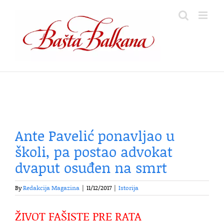
Skip
to
content
Ante Pavelić ponavljao u
školi, pa postao advokat
dvaput osuđen na smrt
By
Redakcija Magazina
|
11/12/2017
|
Istorija
ŽIVOT FAŠISTE PRE RATA