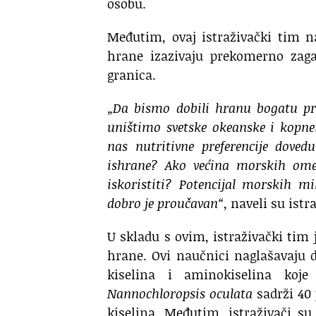
osobu.
Međutim, ovaj istraživački tim n
hrane izazivaju prekomerno zaga
granica.
„Da bismo dobili hranu bogatu p
uništimo svetske okeanske i kopn
nas nutritivne preferencije dov
ishrane? Ako većina morskih ome
iskoristiti? Potencijal morskih m
dobro je proučavan“
, naveli su istr
U skladu s ovim, istraživački tim 
hrane. Ovi naučnici naglašavaju
kiselina i aminokiselina koj
Nannochloropsis oculata
sadrži 40 
kiselina. Međutim, istraživači s