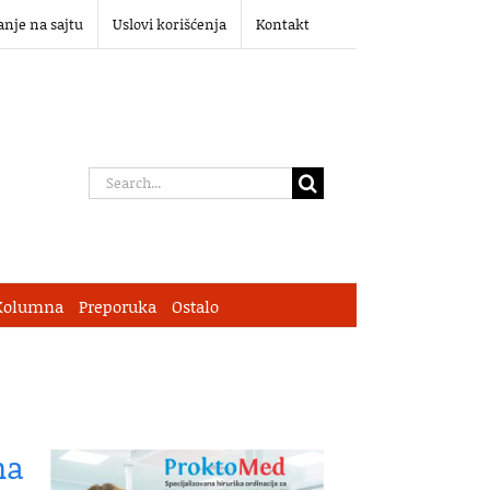
anje na sajtu
Uslovi korišćenja
Kontakt
Search
for:
Kolumna
Preporuka
Ostalo
na