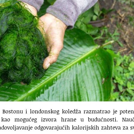
u Bostonu i londonskog koledža razmatrao je poten
i kao mogućeg izvora hrane u budućnosti. Nauč
ovoljavanje odgovarajućih kalorijskih zahteva za 