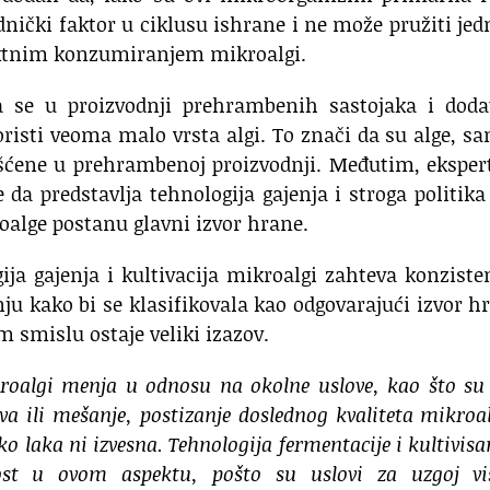
nički faktor u ciklusu ishrane i ne može pružiti je
rektnim konzumiranjem mikroalgi.
da se u proizvodnji prehrambenih sastojaka i doda
risti veoma malo vrsta algi. To znači da su alge, 
išćene u prehrambenoj proizvodnji. Međutim, eksper
a predstavlja tehnologija gajenja i stroga politika
alge postanu glavni izvor hrane.
ija gajenja i kultivacija mikroalgi zahteva konzist
u kako bi se klasifikovala kao odgovarajući izvor h
m smislu ostaje veliki izazov.
roalgi menja u odnosu na okolne uslove, kao što su
va ili mešanje, postizanje doslednog kvaliteta mikroa
ko laka ni izvesna. Tehnologija fermentacije i kultivisa
st u ovom aspektu, pošto su uslovi za uzgoj vi