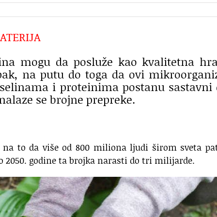
ATERIJA
ina mogu da posluže kao kvalitetna hr
 Ipak, na putu do toga da ovi mikroorgan
elinama i proteinima postanu sastavni
alaze se brojne prepreke.
 na to da više od 800 miliona ljudi širom sveta pa
 2050. godine ta brojka narasti do tri milijarde.