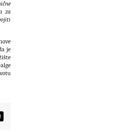
nične
na za
ojiti
ihove
da je
žište
alge
ivotu
am
Email