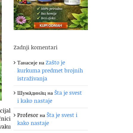
Zadnji komentari
Танасије
на
Zašto je
kurkuma predmet brojnih
istraživanja
Шумaдинaц
на
Šta je svest
i kako nastaje
cijal
Profesor
на
Šta je svest i
nici
kako nastaje
svaku