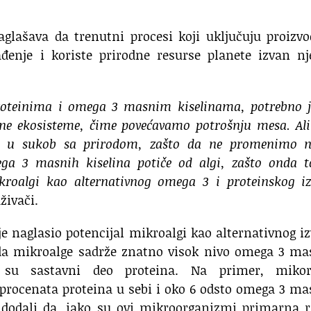
aglašava da trenutni procesi koji uključuju proizv
đenje i koriste prirodne resurse planete izvan nj
roteinima i omega 3 masnim kiselinama, potrebno j
ene ekosisteme, čime povećavamo potrošnju mesa. Al
edu u sukob sa prirodom, zašto da ne promenimo n
ga 3 masnih kiselina potiče od algi, zašto onda t
ikroalgi kao alternativnog omega 3 i proteinskog i
aživači.
je naglasio potencijal mikroalgi kao alternativnog i
 da mikroalge sadrže znatno visok nivo omega 3 ma
e su sastavni deo proteina. Na primer, mikor
procenata proteina u sebi i oko 6 odsto omega 3 m
u dodali da, iako su ovi mikroorganizmi primarna r