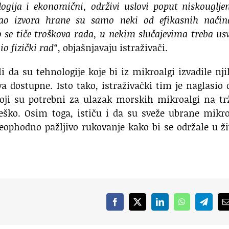
logija i ekonomični, održivi uslovi poput niskouglje
a kao izvora hrane su samo neki od efikasnih nači
 se tiče troškova rada, u nekim slučajevima treba usv
o fizički rad“
, objašnjavaju istraživači.
i da su tehnologije koje bi iz mikroalgi izvadile nj
va dostupne. Isto tako, istraživački tim je naglasio 
koji su potrebni za ulazak morskih mikroalgi na tr
ško. Osim toga, ističu i da su sveže ubrane mikro
neophodno pažljivo rukovanje kako bi se održale u ž
Facebook
X
LinkedIn
WhatsApp
Telegr