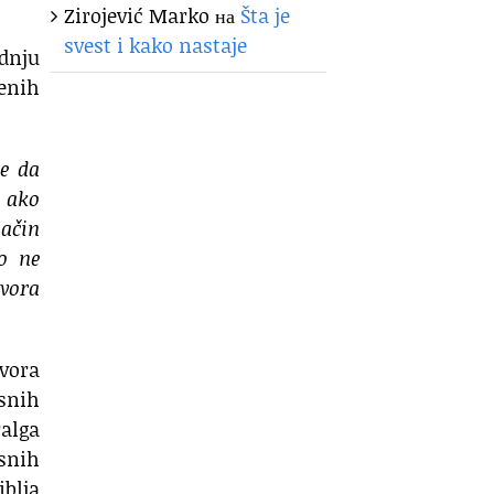
Zirojević Marko
на
Šta je
svest i kako nastaje
odnju
enih
e da
i ako
ačin
o ne
zvora
zvora
snih
alga
asnih
iblja