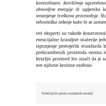
kontrolisani. Korišćenje agrotehno
obnovljive energije ili ugljenik
smanjenje troškova proizvodnje. Što
tehnološko rešenje kako bi se zameni
Ovi eksperti su takođe konstatoval
esencijalne hranljive materije jed
ispunjenje postojećih standarda 
prehrambenih proizvoda veoma te
kvarljiv proizvod što znači da je 
sve njihove korisne osobine.
Podeli priču preko socijalnih mreža!