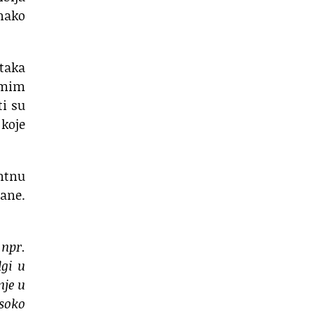
dnako
taka
samim
ti su
 koje
entnu
rane.
 npr.
lgi u
nje u
soko