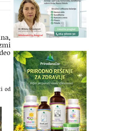
ana,
izmi
 deo
ti od