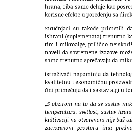
hrana, riba samo deluje kao posred
korisne efekte u poređenju sa di
Stručnjaci su takođe primetili 
ishrani (suplemenata) trenutno ko
tim i mikroalge, prilično neiskor
naveli da savremene izazove može d
samo trenutno sprečavaju da mikro
Istraživači napominju da tehnolog
kvalitetnu i ekonomičnu proizvodnj
Oni primećuju da i sastav algi u to
„S obzirom na to da se sastav mik
temperatura, svetlost, sastav hrani
kultivaciji na otvorenom nije baš ta
zatvorenom prostoru ima predno