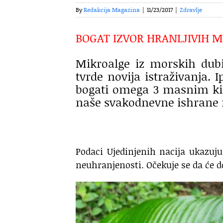
By
Redakcija Magazina
|
11/23/2017
|
Zdravlje
BOGAT IZVOR HRANLJIVIH M
Mikroalge iz morskih dub
tvrde novija istraživanja.
bogati omega 3 masnim kis
naše svakodnevne ishrane n
Podaci Ujedinjenih nacija ukazuju
neuhranjenosti. Očekuje se da će do