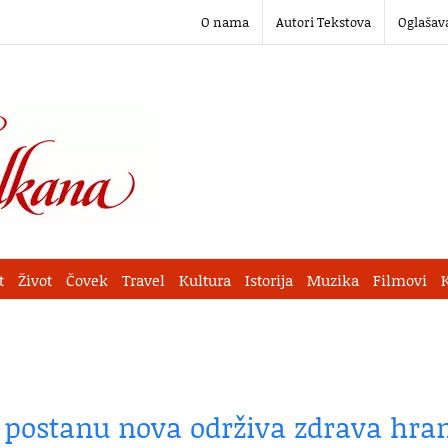
O nama
Autori Tekstova
Oglašav
t
Život
Čovek
Travel
Kultura
Istorija
Muzika
Filmovi
 postanu nova održiva zdrava hra