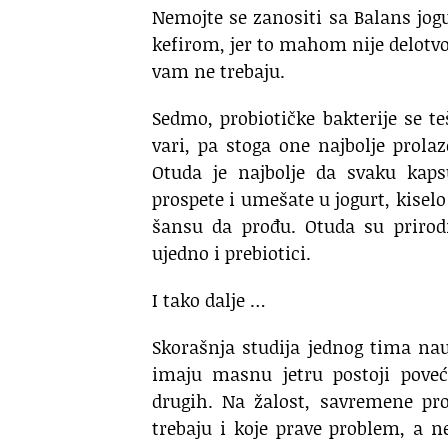
Nemojte se zanositi sa Balans jog
kefirom, jer to mahom nije delotvor
vam ne trebaju.
Sedmo, probiotičke bakterije se te
vari, pa stoga one najbolje prola
Otuda je najbolje da svaku kaps
prospete i umešate u jogurt, kiselo
šansu da prođu. Otuda su prirod
ujedno i prebiotici.
I tako dalje …
Skorašnja studija jednog tima nau
imaju masnu jetru postoji poveć
drugih. Na žalost, savremene pr
trebaju i koje prave problem, a ne