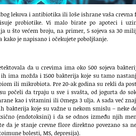
bog lekova i antibiotika ili loše ishrane vaša crevna 
suje probiotike. Vi malo birate po apoteci i uzi
ija u što većem broju, na primer, 5 sojeva sa 30 mili
a kako je napisano i očekujete poboljšanje.
ektovala da u crevima ima oko 500 sojeva bakterij
 ih ima možda i 1500 bakterija koje su tamo nastan
iom ili mikrobiota. Pre 20-ak godina su rekli da post
 su počeli da trpaju u sve i svašta, od jogurta do so
hrane kao i vitamini ili Omega 3 ulja. A sada već zna
kih bakterija koje su važne u nekom smislu – neke d
sično (endotoksini) i da se odnos između njih men
te da je stanje crevne flore direktno povezano sa 
toimune bolesti, MS, depresija).