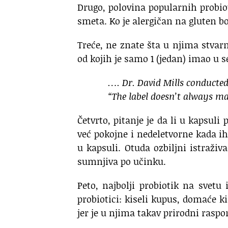
Drugo, polovina popularnih probi
smeta. Ko je alergičan na gluten b
Treće, ne znate šta u njima stvarn
od kojih je samo 1 (jedan) imao u 
…. Dr. David Mills conducted
“The label doesn’t always ma
Četvrto, pitanje je da li u kapsuli 
već pokojne i nedeletvorne kada ih
u kapsuli. Otuda ozbiljni istraži
sumnjiva po učinku.
Peto, najbolji probiotik na svetu 
probiotici: kiseli kupus, domaće k
jer je u njima takav prirodni raspor