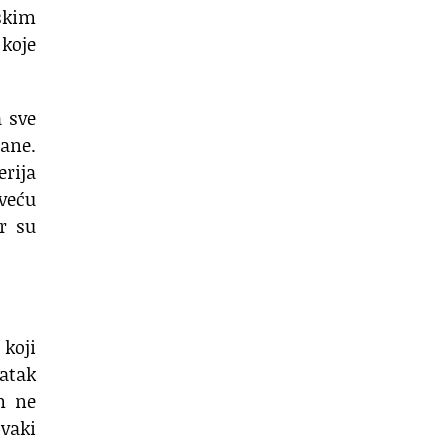
jskim
 koje
a sve
rane.
rija
 veću
r su
 koji
atak
m ne
svaki