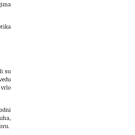
ogima
otika
li su
ovedu
 vrlo
rodni
buha,
oru.