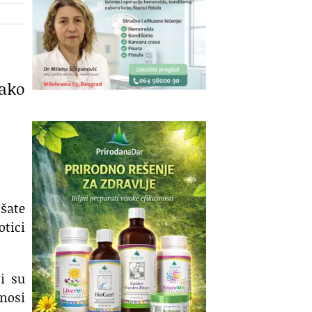
Kako
jšate
otici
ci su
znosi