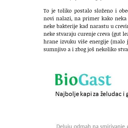
To je toliko postalo složeno i ob
novi nalazi, na primer kako neka 
neke bakterije kad narastu u crevi
neke stvaraju curenje creva (gut le
hrane izvuku više energije (malo j
sumnjivo a i zbog još nekoliko stv