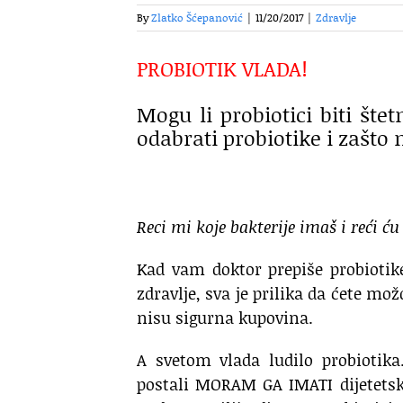
By
Zlatko Šćepanović
|
11/20/2017
|
Zdravlje
PROBIOTIK VLADA!
Mogu li probiotici biti šte
odabrati probiotike i zašto
Reci mi koje bakterije imaš i reći ću
Kad vam doktor prepiše probiotike
zdravlje, sva je prilika da ćete mož
nisu sigurna kupovina.
A svetom vlada ludilo probiotika.
postali MORAM GA IMATI dijetetsk