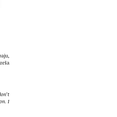
baju,
orša
don’t
on. I