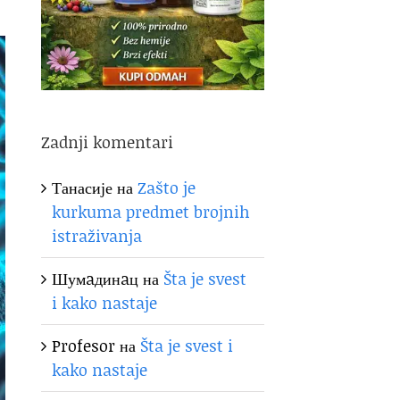
Zadnji komentari
Танасије
на
Zašto je
kurkuma predmet brojnih
istraživanja
Шумaдинaц
на
Šta je svest
i kako nastaje
Profesor
на
Šta je svest i
kako nastaje