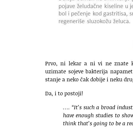
Prvo, ni lekar a ni vi ne znate k
uzimate sojeve bakterija napame
stanje a neko čak dobije i neku dru
Da, i to postoji!
…. “It’s such a broad indus
have enough studies to show
think that’s going to be a r