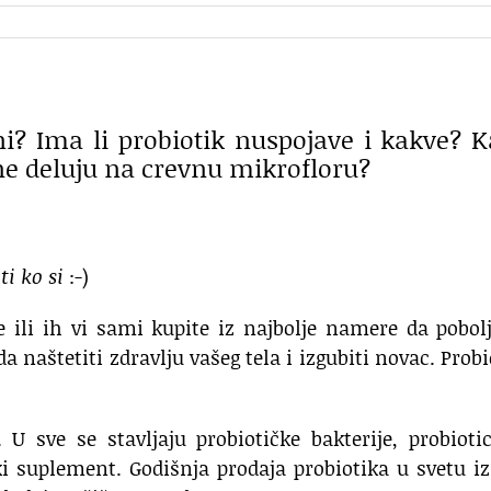
tni? Ima li probiotik nuspojave i kakve? 
 ne deluju na crevnu mikrofloru?
 ti ko si
:-)
 ili ih vi sami kupite iz najbolje namere da pobol
da naštetiti zdravlju vašeg tela i izgubiti novac. Probi
 U sve se stavljaju probiotičke bakterije, probioti
i suplement. Godišnja prodaja probiotika u svetu i