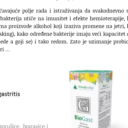
ećavajuće polje rada i istraživanja da svakodnevno 
bakterija utiče na imunitet i efekte hemioterapije,
ma proizvode alkohol koji izaziva promene na jetri,
aking), kako određene bakterije imaju veći kapacitet 
ede a goji se) i tako redom. Zato je uzimanje probi
ari …