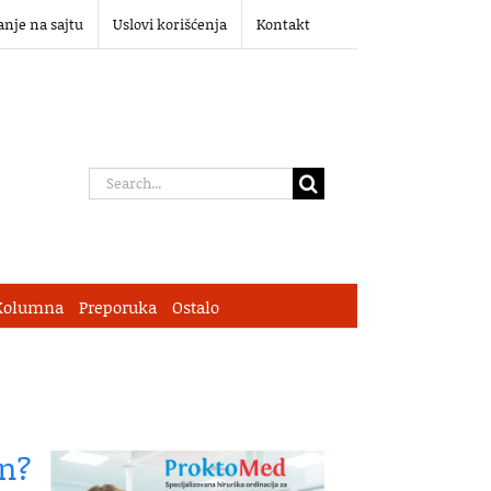
anje na sajtu
Uslovi korišćenja
Kontakt
Search
for:
Kolumna
Preporuka
Ostalo
an?