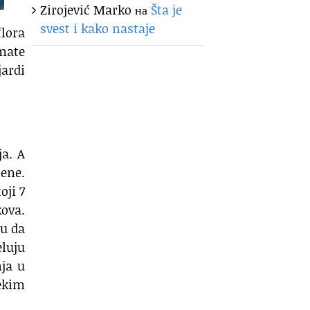
Zirojević Marko
на
Šta je
svest i kako nastaje
flora
mate
jardi
a. A
jene.
oji 7
kova.
ju da
eluju
ja u
nekim