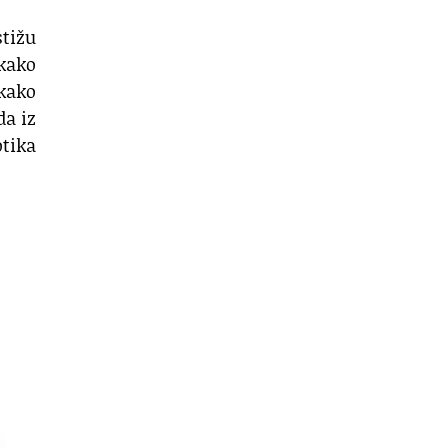
stižu
 kako
 kako
da iz
otika