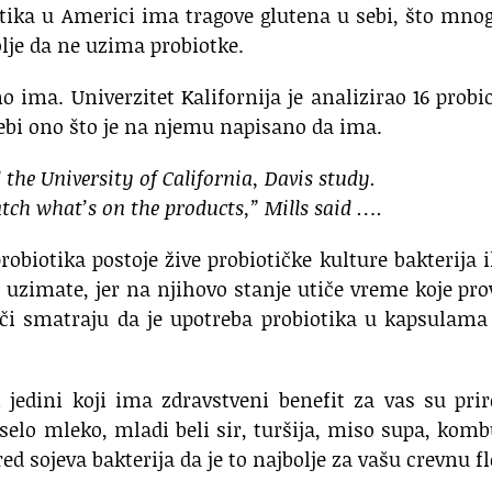
otika u Americi ima tragove glutena u sebi, što mn
olje da ne uzima probiotke.
o ima. Univerzitet Kalifornija je analizirao 16 probi
sebi ono što je na njemu napisano da ima.
 the University of California, Davis study.
tch what’s on the products,” Mills said ….
probiotika postoje žive probiotičke kulture bakterija i
 uzimate, jer na njihovo stanje utiče vreme koje pr
vači smatraju da je upotreba probiotika u kapsulama
i jedini koji ima zdravstveni benefit za vas su pri
iselo mleko, mladi beli sir, turšija, miso supa, kom
ed sojeva bakterija da je to najbolje za vašu crevnu fl