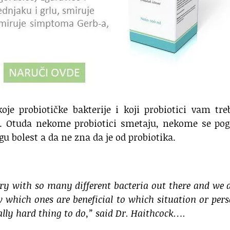
oje probiotičke bakterije i koji probiotici vam tre
t. Otuda nekome probiotici smetaju, nekome se pog
gu bolest a da ne zna da je od probiotika.
try with so many different bacteria out there and we 
 which ones are beneficial to which situation or pers
eally hard thing to do,” said Dr. Haithcock….