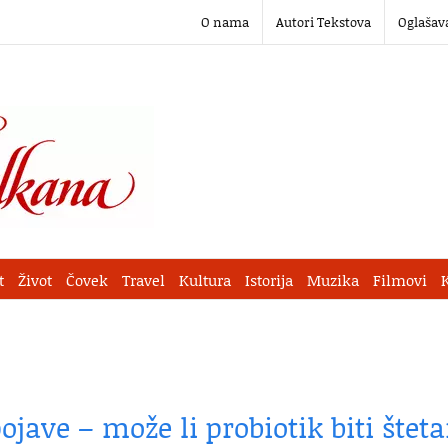
O nama
Autori Tekstova
Oglašav
t
Život
Čovek
Travel
Kultura
Istorija
Muzika
Filmovi
pojave – može li probiotik biti štet