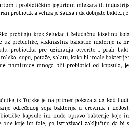
urtom i probiotičkim jogurtom mlekara ili industri
an probiotik a velika je šansa i da dobijate bakterije
ško probijaju kroz želudac i želudačnu kiselinu koj
ze uz prebiotike, vlaknastna balastne materije iz h
ulu probiotika pre uzimanja otvorite i prah bakte
 mleko, supu, potaže, salatu, kako bi imale bakterije
ne namirnice mnogo blji probiotici od kapsula, je
čnika iz Turske je na primer pokazala da kod ljudi
anje određenog soja bakterija u crevima i nedost
obiotičke kapsule im nude upravo bakterije koje i
 one koje im fale, pa istraživači zaključuju da bi 