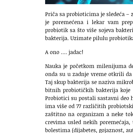
Priča sa probioticima je sledeća – z
je poremećena i lekar vam prepi
probiotik sa što više sojeva bakter
bakterija. Uzimate pilulu probiotik
A ono …. jadac!
Nauka je početkom milenijuma det
onda su u zadnje vreme otkrili da
Taj skup bakterija se naziva mikrob
bitnih probiotičkih bakterija koje
Probiotici su postali sastavni deo 
ima više od 77 različitih probiots
zaštitno na organizam a neke tok
crevima usled nekih poremećaja, 
bolestima (dijabetes, gojaznost, au