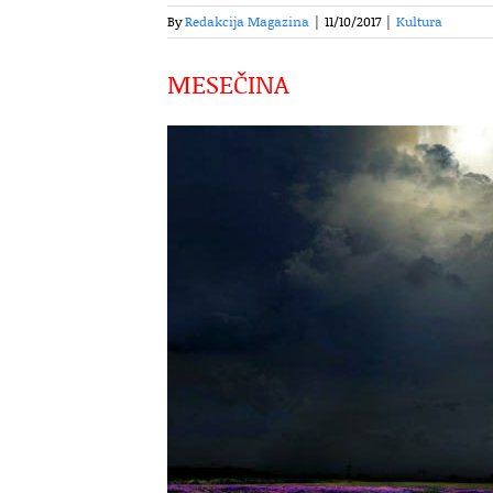
By
Redakcija Magazina
|
11/10/2017
|
Kultura
MESEČINA