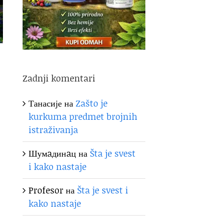
Zadnji komentari
Танасије
на
Zašto je
kurkuma predmet brojnih
istraživanja
Шумaдинaц
на
Šta je svest
i kako nastaje
Profesor
на
Šta je svest i
kako nastaje