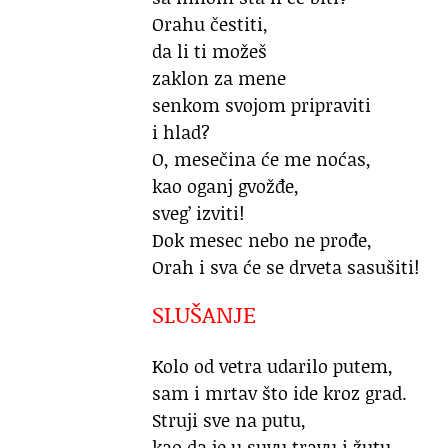
Orahu čestiti,
da li ti možeš
zaklon za mene
senkom svojom pripraviti
i hlad?
O, mesečina će me noćas,
kao oganj gvožđe,
sveg’ izviti!
Dok mesec nebo ne prođe,
Orah i sva će se drveta sasušiti!
SLUŠANJE
Kolo od vetra udarilo putem,
sam i mrtav što ide kroz grad.
Struji sve na putu,
kao da je u suvu travu i žutu