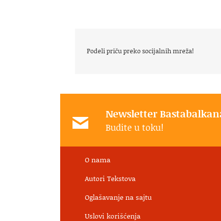
Podeli priču preko socijalnih mreža!
Newsletter Bastabalkan
Budite u toku!
O nama
Autori Tekstova
Oglašavanje na sajtu
Uslovi korišćenja