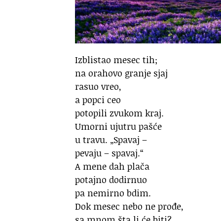
Izblistao mesec tih;
na orahovo granje sjaj
rasuo vreo,
a popci ceo
potopili zvukom kraj.
Umorni ujutru pašće
u travu. „Spavaj –
pevaju – spavaj.“
A mene dah plača
potajno dodirnuo
pa nemirno bdim.
Dok mesec nebo ne prođe,
sa mnom šta li će biti?