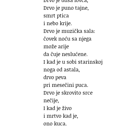
Drvo je puno tajne,
smrt ptica
i nebo krije.
Drvo je muzička sala:
čovek noću sa njega
može arije
da čuje neslućene.
I kad je u sobi starinskoj
noga od astala,
drvo peva
pri mesečini puca.
Drvo je skrovito srce
nečije,
I kad je živo
i mrtvo kad je,
ono kuca.