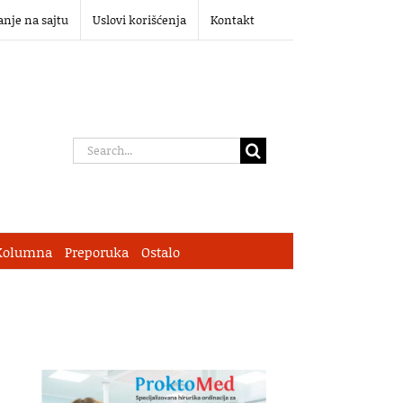
anje na sajtu
Uslovi korišćenja
Kontakt
Search
for:
Kolumna
Preporuka
Ostalo