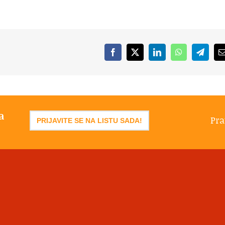
Facebook
X
LinkedIn
WhatsApp
Telegr
a
Pra
PRIJAVITE SE NA LISTU SADA!