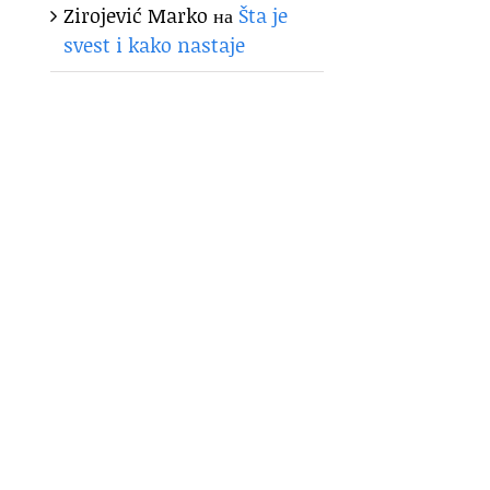
Zirojević Marko
на
Šta je
svest i kako nastaje