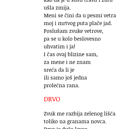
ušla zmija.
Meni se čini da u pesmi vetra
moj i mrtvog puta plače jad.
Poslušam zvuke vetrove,
pa se u kolo beslovesno
uhvatim i ja!
I čas ovaj blizine sam,
za mene i ne znam
sreća da li je
ili samo još jedna
prolećna rana.
DRVO
Zvuk me razbija zelenog lišća
toliko na granama novca.
Drvo je duša lovca,