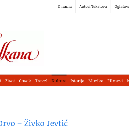
O nama
Autori Tekstova
Oglašav
t
Život
Čovek
Travel
Kultura
Istorija
Muzika
Filmovi
Drvo – Živko Jevtić