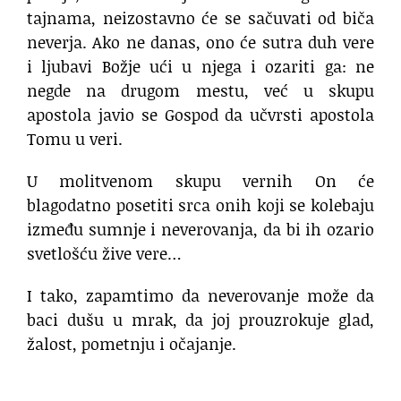
tajnama, neizostavno će se sačuvati od biča
neverja. Ako ne danas, ono će sutra duh vere
i ljubavi Božje ući u njega i ozariti ga: ne
negde na drugom mestu, već u skupu
apostola javio se Gospod da učvrsti apostola
Tomu u veri.
U molitvenom skupu vernih On će
blagodatno posetiti srca onih koji se kolebaju
između sumnje i neverovanja, da bi ih ozario
svetlošću žive vere…
I tako, zapamtimo da neverovanje može da
baci dušu u mrak, da joj prouzrokuje glad,
žalost, pometnju i očajanje.