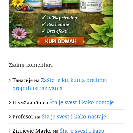
Zadnji komentari
Танасије
на
Zašto je kurkuma predmet
brojnih istraživanja
Шумaдинaц
на
Šta je svest i kako nastaje
Profesor
на
Šta je svest i kako nastaje
Zirojević Marko
на
Šta je svest i kako