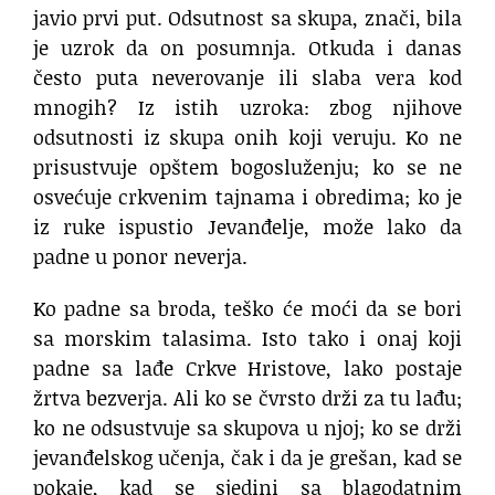
javio prvi put. Odsutnost sa skupa, znači, bila
je uzrok da on posumnja. Otkuda i danas
često puta neverovanje ili slaba vera kod
mnogih? Iz istih uzroka: zbog njihove
odsutnosti iz skupa onih koji veruju. Ko ne
prisustvuje opštem bogosluženju; ko se ne
osvećuje crkvenim tajnama i obredima; ko je
iz ruke ispustio Jevanđelje, može lako da
padne u ponor neverja.
Ko padne sa broda, teško će moći da se bori
sa morskim talasima. Isto tako i onaj koji
padne sa lađe Crkve Hristove, lako postaje
žrtva bezverja. Ali ko se čvrsto drži za tu lađu;
ko ne odsustvuje sa skupova u njoj; ko se drži
jevanđelskog učenja, čak i da je grešan, kad se
pokaje, kad se sjedini sa blagodatnim