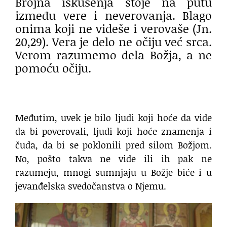
Brojna iskušenja stoje na putu
između vere i neverovanja. Blago
onima koji ne videše i verovaše (Jn.
20,29). Vera je delo ne očiju već srca.
Verom razumemo dela Božja, a ne
pomoću očiju.
Međutim, uvek je bilo ljudi koji hoće da vide
da bi poverovali, ljudi koji hoće znamenja i
čuda, da bi se poklonili pred silom Božjom.
No, pošto takva ne vide ili ih pak ne
razumeju, mnogi sumnjaju u Božje biće i u
jevanđelska svedočanstva o Njemu.