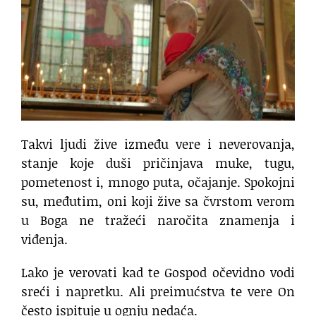
Takvi ljudi žive između vere i neverovanja,
stanje koje duši pričinjava muke, tugu,
pometenost i, mnogo puta, očajanje. Spokojni
su, međutim, oni koji žive sa čvrstom verom
u Boga ne tražeći naročita znamenja i
viđenja.
Lako je verovati kad te Gospod očevidno vodi
sreći i napretku. Ali preimućstva te vere On
često ispituje u ognju nedaća.