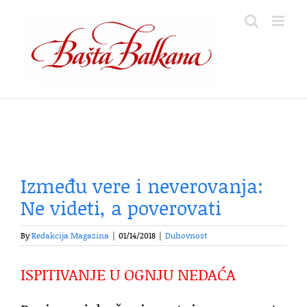
Skip
to
content
Između vere i neverovanja:
Ne videti, a poverovati
By
Redakcija Magazina
|
01/14/2018
|
Duhovnost
ISPITIVANJE U OGNJU NEDAĆA