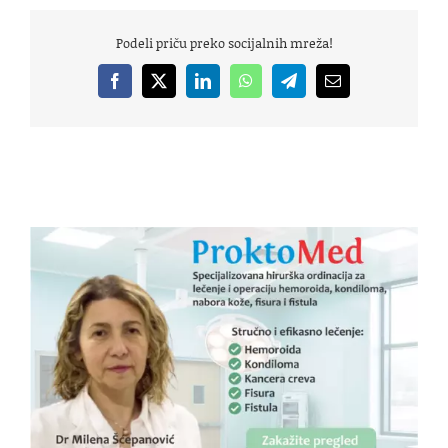
Podeli priču preko socijalnih mreža!
Facebook
X
LinkedIn
WhatsApp
Telegram
Email