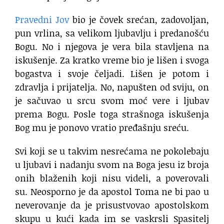
Pravedni Jov
bio je čovek srećan, zadovoljan,
pun vrlina, sa velikom ljubavlju i predanošću
Bogu. No i njegova je vera bila stavljena na
iskušenje. Za kratko vreme bio je lišen i svoga
bogastva i svoje čeljadi. Lišen je potom i
zdravlja i prijatelja. No, napušten od sviju, on
je sačuvao u srcu svom moć vere i ljubav
prema Bogu. Posle toga strašnoga iskušenja
Bog mu je ponovo vratio pređašnju sreću.
Svi koji se u takvim nesrećama ne pokolebaju
u ljubavi i nadanju svom na Boga jesu iz broja
onih blaženih koji nisu videli, a poverovali
su. Neosporno je da apostol Toma ne bi pao u
neverovanje da je prisustvovao apostolskom
skupu u kući kada im se vaskrsli Spasitelj