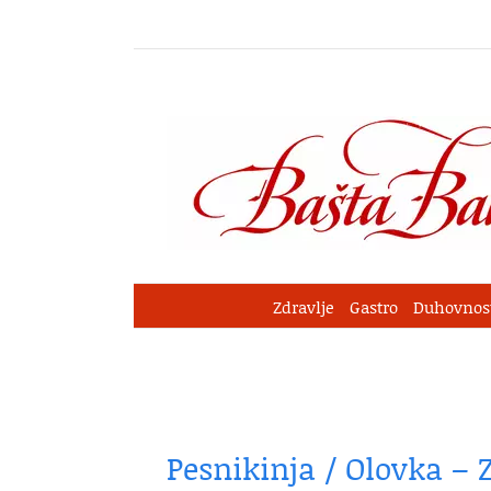
Skip
to
content
Zdravlje
Gastro
Duhovnos
Pesnikinja / Olovka – 