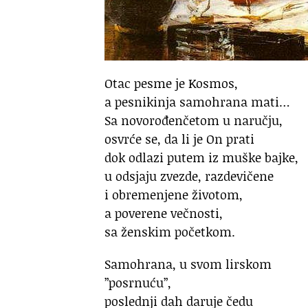
Otac pesme je Kosmos,
a pesnikinja samohrana mati…
Sa novorođenčetom u naručju,
osvrće se, da li je On prati
dok odlazi putem iz muške bajke,
u odsjaju zvezde, razdevičene
i obremenjene životom,
a poverene večnosti,
sa ženskim početkom.
Samohrana, u svom lirskom
”posrnuću”,
poslednji dah daruje čedu