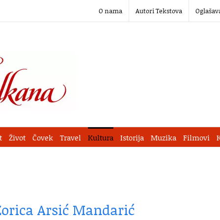
O nama
Autori Tekstova
Oglašav
t
Život
Čovek
Travel
Kultura
Istorija
Muzika
Filmovi
Zorica Arsić Mandarić