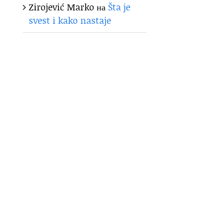
Zirojević Marko
на
Šta je
svest i kako nastaje