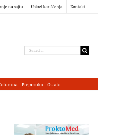
anje na sajtu
Uslovi korišćenja
Kontakt
Search
for:
Kolumna
Preporuka
Ostalo