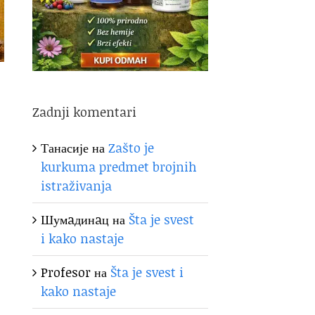
Zadnji komentari
Танасије
на
Zašto je
kurkuma predmet brojnih
istraživanja
Шумaдинaц
на
Šta je svest
i kako nastaje
Profesor
на
Šta je svest i
kako nastaje