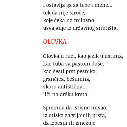
i ostavlja ga za tebe i mene…
tek da nije siroče,
koje čeka na milosno
usvajanje iz državnog sirotišta.
OLOVKA
Olovka u ruci, kao jezik u ustima,
kao tuba sa pastom duše,
kao šesti prst pesnika,
grančica, bešumna,
skoro autistična…
liči na dršku krsta.
Spremna da istisne misao,
iz otiska zagrljajnih prsta,
da izbesni ili iznežuje