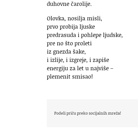
duhovne čarolije.
Olovka, nosilja misli,
prvo probija ljuske
predrasuda i pohlepe ljudske,
pre no što proleti
iz gnezda šake,
i izlije, i izgreje, i zapiše
energiju za let u najviše –
plemenit smisao!
Podeli priču preko socijalnih mreža!