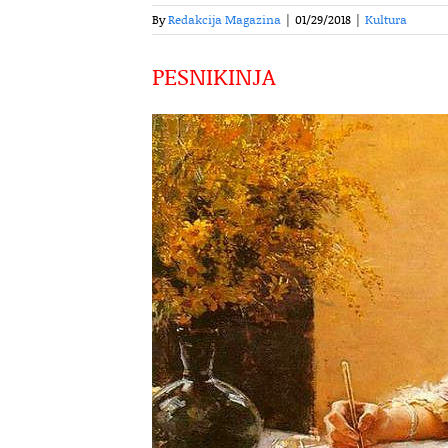
By
Redakcija Magazina
|
01/29/2018
|
Kultura
PESNIKINJA