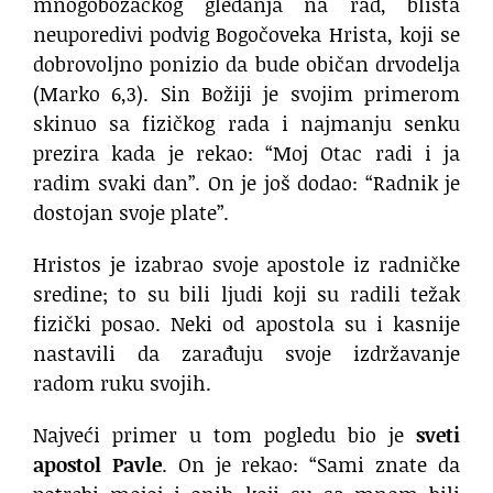
mnogobožačkog gledanja na rad, blista
neuporedivi podvig Bogočoveka Hrista, koji se
dobrovoljno ponizio da bude običan drvodelja
(Marko 6,3). Sin Božiji je svojim primerom
skinuo sa fizičkog rada i najmanju senku
prezira kada je rekao: “Moj Otac radi i ja
radim svaki dan”. On je još dodao: “Radnik je
dostojan svoje plate”.
Hristos je izabrao svoje apostole iz radničke
sredine; to su bili ljudi koji su radili težak
fizički posao. Neki od apostola su i kasnije
nastavili da zarađuju svoje izdržavanje
radom ruku svojih.
Najveći primer u tom pogledu bio je
sveti
apostol Pavle
. On je rekao: “Sami znate da