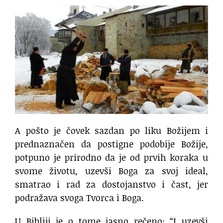
A pošto je čovek sazdan po liku Božijem i
prednaznačen da postigne podobije Božije,
potpuno je prirodno da je od prvih koraka u
svome životu, uzevši Boga za svoj ideal,
smatrao i rad za dostojanstvo i čast, jer
podražava svoga Tvorca i Boga.
U Bibliji je o tome jasno rečeno: “I uzevši