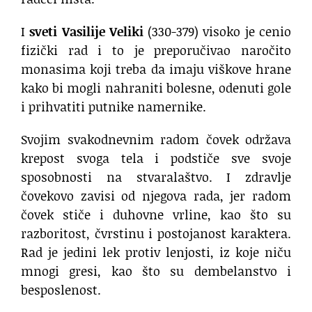
I
sveti Vasilije Veliki
(330-379) visoko je cenio
fizički rad i to je preporučivao naročito
monasima koji treba da imaju viškove hrane
kako bi mogli nahraniti bolesne, odenuti gole
i prihvatiti putnike namernike.
Svojim svakodnevnim radom čovek održava
krepost svoga tela i podstiče sve svoje
sposobnosti na stvaralaštvo. I zdravlje
čovekovo zavisi od njegova rada, jer radom
čovek stiče i duhovne vrline, kao što su
razboritost, čvrstinu i postojanost karaktera.
Rad je jedini lek protiv lenjosti, iz koje niču
mnogi gresi, kao što su dembelanstvo i
besposlenost.