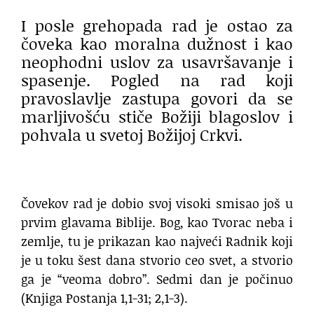
I posle grehopada rad je ostao za
čoveka kao moralna dužnost i kao
neophodni uslov za usavršavanje i
spasenje. Pogled na rad koji
pravoslavlje zastupa govori da se
marljivošću stiče Božiji blagoslov i
pohvala u svetoj Božijoj Crkvi.
Čovekov rad je dobio svoj visoki smisao još u
prvim glavama Biblije. Bog, kao Tvorac neba i
zemlje, tu je prikazan kao najveći Radnik koji
je u toku šest dana stvorio ceo svet, a stvorio
ga je “veoma dobro”. Sedmi dan je počinuo
(Knjiga Postanja 1,1-31; 2,1-3).