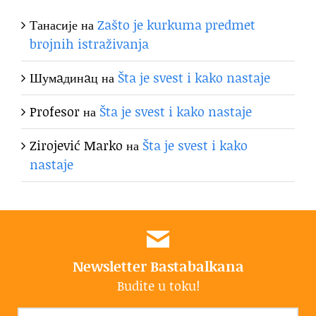
Танасије
на
Zašto je kurkuma predmet
brojnih istraživanja
Шумaдинaц
на
Šta je svest i kako nastaje
Profesor
на
Šta je svest i kako nastaje
Zirojević Marko
на
Šta je svest i kako
nastaje
Newsletter Bastabalkana
Budite u toku!