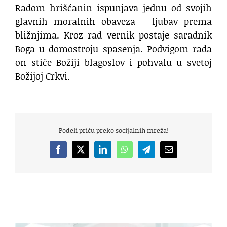
Radom hrišćanin ispunjava jednu od svojih
glavnih moralnih obaveza – ljubav prema
bližnjima. Kroz rad vernik postaje saradnik
Boga u domostroju spasenja. Podvigom rada
on stiče Božiji blagoslov i pohvalu u svetoj
Božijoj Crkvi.
Podeli priču preko socijalnih mreža!
Facebook
X
LinkedIn
WhatsApp
Telegram
Email