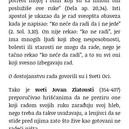
potrebi mojoj i onih koji su sa mnom bili
poslužiše ove ruke” (Dela ap. 20,34). Isti
apostol je ukazao da je rad sveopšta obaveza
kada je napisao: “Ko neće da radi da i ne jede”
(2. Sol. 3,10). On nije rekao: “ko ne radi”, jer
ima mnogih ljudi koji zbog nesposobnosti,
bolesti ili starosti ne mogu da rade, nego je
tačno rekao “ko neće da radi”, a to su svi oni
koji svesno izbegavaju rad.
O dostojanstvu rada govorili su i Sveti Oci.
Tako je
sveti Jovan Zlatousti
(354-407)
preporučivao hrišćanima da ne preziru one
koji radom svojih ruku zarađuju svoj hleb,
nego treba da takve uvažavaju, a lenjivci da se
stide pred njima zato što žive kao gotovani ne
radeći ništa.