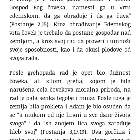
Gospod Bog čoveka, namesti ga u Vrtu
edemskom, da ga obrađuje i da ga čuva”
(Postanje 2,15). Kroz obrađivanje Edemskog
vrta čovek je trebalo da postane gospodar nad
zemljom, a kroz svoj rad da proveri i umnoži
svoje sposobnosti, kao i da okusi plodove od
svoga rada.
Posle grehopada rad je opet bio dužnost
čoveka, ali silom greha, kojom je bila
narušena cela čovekova moralna priroda, na
rad je pala senka tegobe i muke. Posle toga je
zemlja bila prokleta i Adam je bio osuđen da
se “s mukom od nje hrani u sve dane života
svoga” i da “sa znojem lica svoga zarađuje
hleb svoj” (Postanja 3,17.19). Ova gorčina i
muka ne izviru iz rada kao takvog, nego je