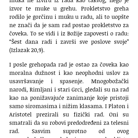
izvor te muke u grehu. Prokletstvo greha
rodilo je gorčinu i muku u radu, ali to uopšte
ne znači da je sam rad postao prokletstvo za
čoveka. To se vidi i iz Božije zapovesti o radu:
“Šest dana radi i završi sve poslove svoje”
(Izlazak 20,9).
I posle grehopada rad je ostao za čoveka kao
moralna dužnost i kao neophodni uslov za
usavršavanje i spasenje. Mnogobožački
narodi, Rimljani i stari Grci, gledali su na rad
kao na ponižavajuće zanimanje koje pristoji
samo siromasima i nižim klasama. I Platon i
Aristotel prezirali su fizički rad. Oni su
smatrali da su robovi predodređeni za telesni
rad. Sasvim suprotno od ovog