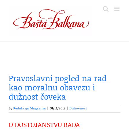
Skip
to
content
Pravoslavni pogled na rad
kao moralnu obavezu i
dužnost čoveka
By
Redakcija Magazina
|
01/14/2018
|
Duhovnost
O DOSTOJANSTVU RADA