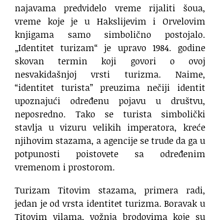
najavama predvidelo vreme rijaliti šoua,
vreme koje je u Hakslijevim i Orvelovim
knjigama samo simbolično postojalo.
„Identitet turizam“ je upravo 1984. godine
skovan termin koji govori o ovoj
nesvakidašnjoj vrsti turizma. Naime,
“identitet turista” preuzima nečiji identit
upoznajući određenu pojavu u društvu,
neposredno. Tako se turista simbolički
stavlja u vizuru velikih imperatora, kreće
njihovim stazama, a agencije se trude da ga u
potpunosti poistovete sa određenim
vremenom i prostorom.
Turizam Titovim stazama, primera radi,
jedan je od vrsta identitet turizma. Boravak u
Titovim vilama, vožnja brodovima koje su