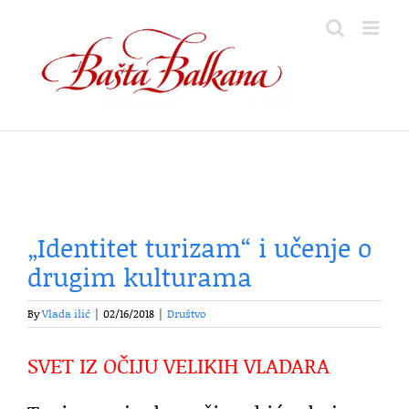
Skip
to
content
„Identitet turizam“ i učenje o
drugim kulturama
By
Vlada ilić
|
02/16/2018
|
Društvo
SVET IZ OČIJU VELIKIH VLADARA