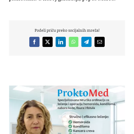
Podeli priču preko socijalnih mreža!
Facebook
X
LinkedIn
WhatsApp
Telegram
Email