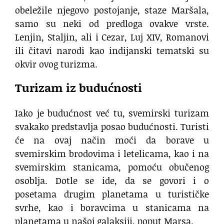
obeležile njegovo postojanje, staze Maršala,
samo su neki od predloga ovakve vrste.
Lenjin, Staljin, ali i Cezar, Luj XIV, Romanovi
ili čitavi narodi kao indijanski tematski su
okvir ovog turizma.
Turizam iz budućnosti
Iako je budućnost već tu, svemirski turizam
svakako predstavlja posao budućnosti. Turisti
će na ovaj način moći da borave u
svemirskim brodovima i letelicama, kao i na
svemirskim stanicama, pomoću obučenog
osoblja. Dotle se ide, da se govori i o
posetama drugim planetama u turističke
svrhe, kao i boravcima u stanicama na
planetama u našoj galaksiji, poput Marsa.