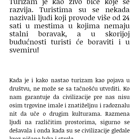
Turizam je kao živo biće koje se
razvija. Turistima su se nekada
nazivali ljudi koji provode više od 24
sati u mestima u kojima nemaju
stalni boravak, a u skorijoj
budućnosti turisti će boraviti i u
svemiru!
Kada je i kako nastao turizam kao pojava u
društvu, ne može se sa tačnošću utvrditi. Ko
nam garantuje da civilizacije pre nas nisu
osim trgovine imale i znatiželjnu i radoznalu
nit da uče o drugim kulturama. Razmena
ljudi na različitim prostorima, sigurno se
dešavala i onda kada su se civilizacije gledale
kroz nišane luka i strele.