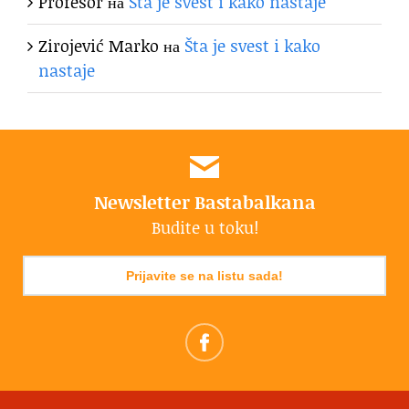
Profesor
на
Šta je svest i kako nastaje
Zirojević Marko
на
Šta je svest i kako
nastaje
Newsletter Bastabalkana
Budite u toku!
Prijavite se na listu sada!