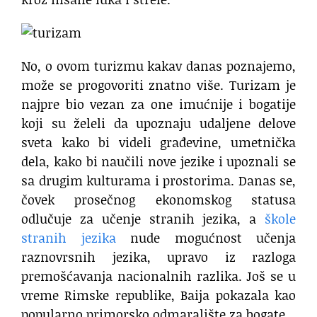
No, o ovom turizmu kakav danas poznajemo,
može se progovoriti znatno više. Turizam je
najpre bio vezan za one imućnije i bogatije
koji su želeli da upoznaju udaljene delove
sveta kako bi videli građevine, umetnička
dela, kako bi naučili nove jezike i upoznali se
sa drugim kulturama i prostorima. Danas se,
čovek prosečnog ekonomskog statusa
odlučuje za učenje stranih jezika, a
škole
stranih jezika
nude mogućnost učenja
raznovrsnih jezika, upravo iz razloga
premošćavanja nacionalnih razlika. Još se u
vreme Rimske republike, Baija pokazala kao
popularno primorsko odmaralište za bogate.