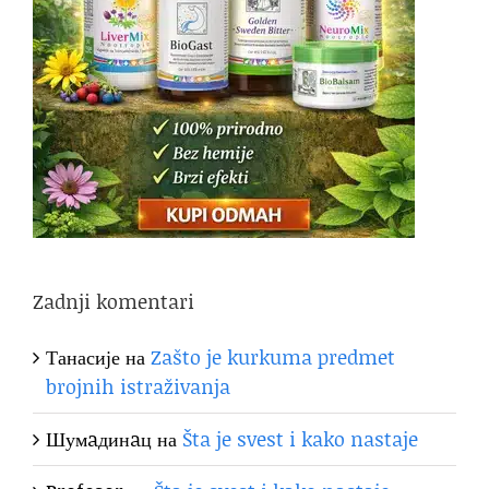
Zadnji komentari
Танасије
на
Zašto je kurkuma predmet
brojnih istraživanja
Шумaдинaц
на
Šta je svest i kako nastaje