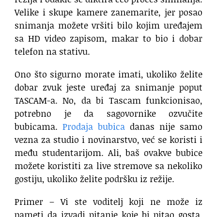
Velike i skupe kamere zanemarite, jer posao
snimanja možete vršiti bilo kojim uređajem
sa HD video zapisom, makar to bio i dobar
telefon na stativu.
Ono što sigurno morate imati, ukoliko želite
dobar zvuk jeste uređaj za snimanje poput
TASCAM-a. No, da bi Tascam funkcionisao,
potrebno je da sagovornike ozvučite
bubicama.
Prodaja bubica
danas nije samo
vezna za studio i novinarstvo, već se koristi i
među studentarijom. Ali, baš ovakve bubice
možete koristiti za live stremove sa nekoliko
gostiju, ukoliko želite podršku iz režije.
Primer – Vi ste voditelj koji ne može iz
pameti da izvadi pitanje koje bi pitao gosta.