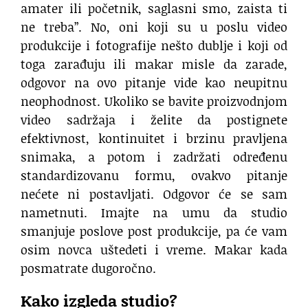
amater ili početnik, saglasni smo, zaista ti
ne treba”. No, oni koji su u poslu video
produkcije i fotografije nešto dublje i koji od
toga zarađuju ili makar misle da zarade,
odgovor na ovo pitanje vide kao neupitnu
neophodnost. Ukoliko se bavite proizvodnjom
video sadržaja i želite da postignete
efektivnost, kontinuitet i brzinu pravljena
snimaka, a potom i zadržati određenu
standardizovanu formu, ovakvo pitanje
nećete ni postavljati. Odgovor će se sam
nametnuti. Imajte na umu da studio
smanjuje poslove post produkcije, pa će vam
osim novca uštedeti i vreme. Makar kada
posmatrate dugoročno.
Kako izgleda studio?