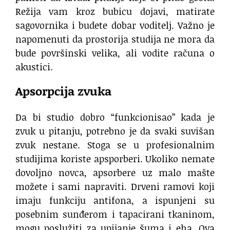
Režija vam kroz bubicu dojavi, matirate
sagovornika i budete dobar voditelj. Važno je
napomenuti da prostorija studija ne mora da
bude površinski velika, ali vodite računa o
akustici.
Apsorpcija zvuka
Da bi studio dobro “funkcionisao” kada je
zvuk u pitanju, potrebno je da svaki suvišan
zvuk nestane. Stoga se u profesionalnim
studijima koriste apsporberi. Ukoliko nemate
dovoljno novca, apsorbere uz malo mašte
možete i sami napraviti. Drveni ramovi koji
imaju funkciju antifona, a ispunjeni su
posebnim sunđerom i tapacirani tkaninom,
mogu poslužiti za upijanje šuma i eha. Ova