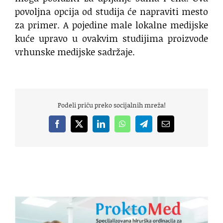
povoljna opcija od studija će napraviti mesto
za primer. A pojedine male lokalne medijske
kuće upravo u ovakvim studijima proizvode
vrhunske medijske sadržaje.
Podeli priču preko socijalnih mreža!
Facebook
X
LinkedIn
WhatsApp
Telegram
Email