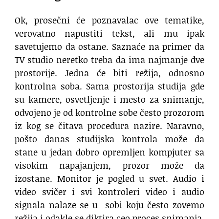
Ok, prosečni će poznavalac ove tematike,
verovatno napustiti tekst, ali mu ipak
savetujemo da ostane. Saznaće na primer da
TV studio neretko treba da ima najmanje dve
prostorije. Jedna će biti režija, odnosno
kontrolna soba. Sama prostorija studija gde
su kamere, osvetljenje i mesto za snimanje,
odvojeno je od kontrolne sobe često prozorom
iz kog se čitava procedura nazire. Naravno,
pošto danas studijska kontrola može da
stane u jedan dobro opremljen kompjuter sa
visokim napajanjem, prozor može da
izostane. Monitor je pogled u svet. Audio i
video svičer i svi kontroleri video i audio
signala nalaze se u sobi koju često zovemo
režija i odakle se diktira ceo proces snimanja.