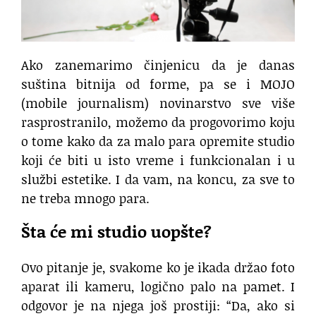
Ako zanemarimo činjenicu da je danas
suština bitnija od forme, pa se i MOJO
(mobile journalism) novinarstvo sve više
rasprostranilo, možemo da progovorimo koju
o tome kako da za malo para opremite studio
koji će biti u isto vreme i funkcionalan i u
službi estetike. I da vam, na koncu, za sve to
ne treba mnogo para.
Šta će mi studio uopšte?
Ovo pitanje je, svakome ko je ikada držao foto
aparat ili kameru, logično palo na pamet. I
odgovor je na njega još prostiji: “Da, ako si