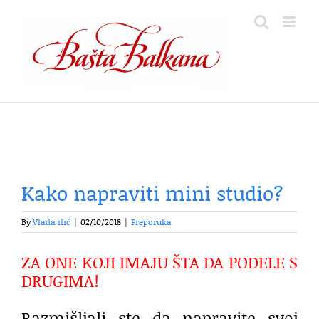
Skip
to
content
Kako napraviti mini studio?
By
Vlada ilić
|
02/10/2018
|
Preporuka
ZA ONE KOJI IMAJU ŠTA DA PODELE S
DRUGIMA!
Razmišljali ste da napravite svoj