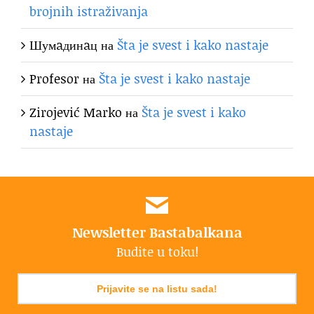
brojnih istraživanja
Шумaдинaц
на
Šta je svest i kako nastaje
Profesor
на
Šta je svest i kako nastaje
Zirojević Marko
на
Šta je svest i kako
nastaje
Newsletter Bastabalkana
Budite u toku!
Prijavite se na listu sada!