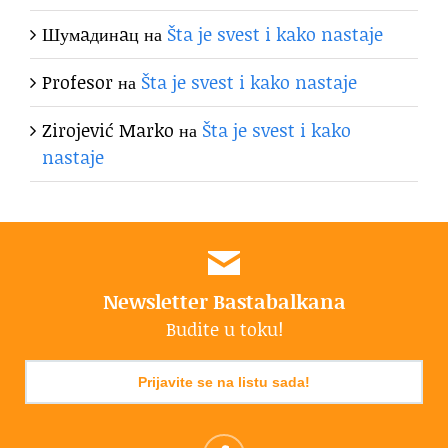
Шумaдинaц
на
Šta je svest i kako nastaje
Profesor
на
Šta je svest i kako nastaje
Zirojević Marko
на
Šta je svest i kako
nastaje
Newsletter Bastabalkana
Budite u toku!
Prijavite se na listu sada!