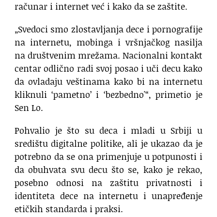
računar i internet već i kako da se zaštite.
„Svedoci smo zlostavljanja dece i pornografije
na internetu, mobinga i vršnjačkog nasilja
na društvenim mrežama. Nacionalni kontakt
centar odlično radi svoj posao i uči decu kako
da ovladaju veštinama kako bi na internetu
kliknuli ‘pametno’ i ‘bezbedno'“, primetio je
Sen Lo.
Pohvalio je što su deca i mladi u Srbiji u
središtu digitalne politike, ali je ukazao da je
potrebno da se ona primenjuje u potpunosti i
da obuhvata svu decu što se, kako je rekao,
posebno odnosi na zaštitu privatnosti i
identiteta dece na internetu i unapređenje
etičkih standarda i praksi.