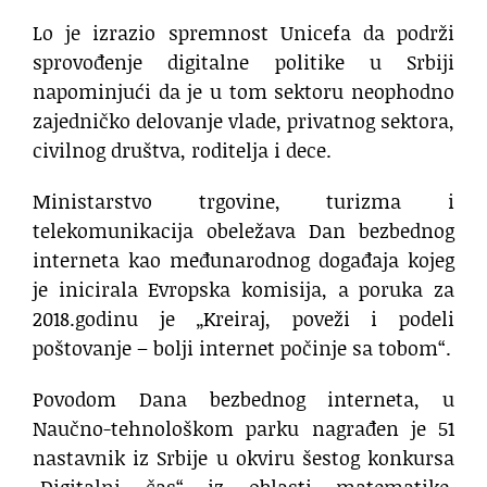
Lo je izrazio spremnost Unicefa da podrži
sprovođenje digitalne politike u Srbiji
napominjući da je u tom sektoru neophodno
zajedničko delovanje vlade, privatnog sektora,
civilnog društva, roditelja i dece.
Ministarstvo trgovine, turizma i
telekomunikacija obeležava Dan bezbednog
interneta kao međunarodnog događaja kojeg
je inicirala Evropska komisija, a poruka za
2018.godinu je „Kreiraj, poveži i podeli
poštovanje – bolji internet počinje sa tobom“.
Povodom Dana bezbednog interneta, u
Naučno-tehnološkom parku nagrađen je 51
nastavnik iz Srbije u okviru šestog konkursa
„Digitalni čas“ iz oblasti matematike,