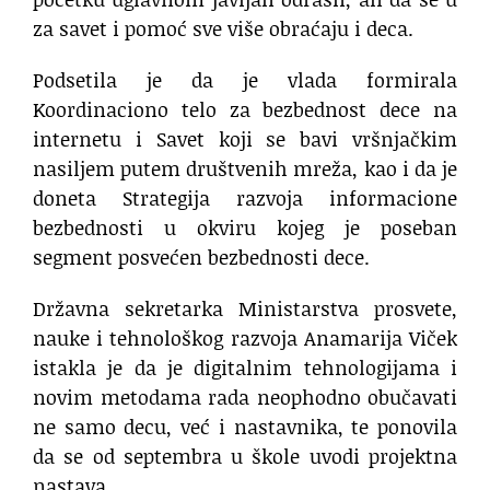
za savet i pomoć sve više obraćaju i deca.
Podsetila je da je vlada formirala
Koordinaciono telo za bezbednost dece na
internetu i Savet koji se bavi vršnjačkim
nasiljem putem društvenih mreža, kao i da je
doneta Strategija razvoja informacione
bezbednosti u okviru kojeg je poseban
segment posvećen bezbednosti dece.
Državna sekretarka Ministarstva prosvete,
nauke i tehnološkog razvoja Anamarija Viček
istakla je da je digitalnim tehnologijama i
novim metodama rada neophodno obučavati
ne samo decu, već i nastavnika, te ponovila
da se od septembra u škole uvodi projektna
nastava.