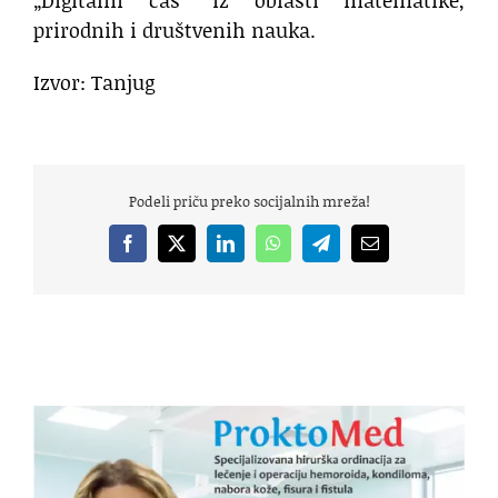
prirodnih i društvenih nauka.
Izvor: Tanjug
Podeli priču preko socijalnih mreža!
Facebook
X
LinkedIn
WhatsApp
Telegram
Email