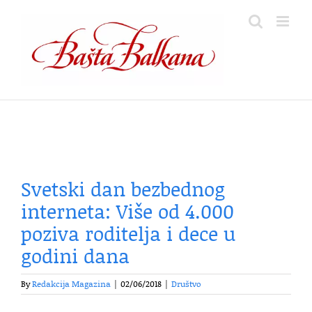
Skip
to
content
Svetski dan bezbednog
interneta: Više od 4.000
poziva roditelja i dece u
godini dana
By
Redakcija Magazina
|
02/06/2018
|
Društvo