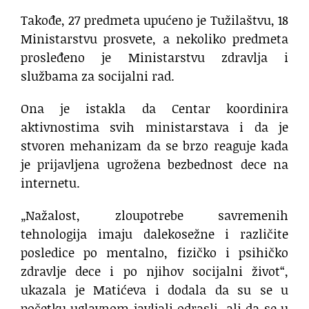
Takođe, 27 predmeta upućeno je Tužilaštvu, 18
Ministarstvu prosvete, a nekoliko predmeta
prosleđeno je Ministarstvu zdravlja i
službama za socijalni rad.
Ona je istakla da Centar koordinira
aktivnostima svih ministarstava i da je
stvoren mehanizam da se brzo reaguje kada
je prijavljena ugrožena bezbednost dece na
internetu.
„Nažalost, zloupotrebe savremenih
tehnologija imaju dalekosežne i različite
posledice po mentalno, fizičko i psihičko
zdravlje dece i po njihov socijalni život“,
ukazala je Matićeva i dodala da su se u
početku uglavnom javljali odrasli, ali da se u