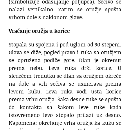
(simbolizuje odašiljanje poljupca). Sečivo se
nalazi vertikalno. Zatim se oružje spušta
vrhom dole s naklonom glave.
Vraćanje oružja u korice
Stopala su spojena i pod uglom od 90 stepeni.
Glava se diže, pogled pravo i ruka sa oružjem
se opružena podiže gore. Dlan je okrenut
prema nebu. Leva ruka drži korice. U
sledećem trenutku se dlan sa oružjem okreće
na dole a vrh sečiva se usmerava prema
levom kuku. Leva ruka vodi usta korice
prema vrhu oružja. Šaka desne ruke se spušta
do kontakta sa šakom leve ruke kada
istovremeno levo stopalo prilazi uz desno.
Napomena: okretanje vrha oružja ka kuku se