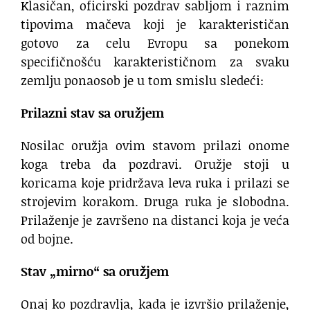
Klasičan, oficirski pozdrav sabljom i raznim
tipovima mačeva koji je karakterističan
gotovo za celu Evropu sa ponekom
specifičnošću karakterističnom za svaku
zemlju ponaosob je u tom smislu sledeći:
Prilazni stav sa oružjem
Nosilac oružja ovim stavom prilazi onome
koga treba da pozdravi. Oružje stoji u
koricama koje pridržava leva ruka i prilazi se
strojevim korakom. Druga ruka je slobodna.
Prilaženje je završeno na distanci koja je veća
od bojne.
Stav „mirno“ sa oružjem
Onaj ko pozdravlja, kada je izvršio prilaženje,