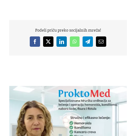
Podeli priču preko socijalnih mreža!
Facebook
X
LinkedIn
WhatsApp
Telegram
Email