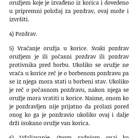
oružjem koje je izvađeno iz korica i dovedeno
u pripremni položaj za pozdrav, ovaj može i
izvršiti.
4) Pozdrav.
5) Vraćanje oružja u korice. Svaki pozdrav
oružjem je ili počasni pozdrav ili pozdrav
protivnika pred borbu. Ukoliko se oružje ne
vraća u korice reč je o borbenom pozdravu pa
se iz njega mora stati u borbeni stav. Ukoliko
je reč o počasnom pozdravu, nakon njega se
oružje mora vratiti u korice. Naime, onom ko
je pozdravljen nije prijatno da prolazi pored
onog ko ga je pozdravio ukoliko ovaj i dalje
drži isukano oružje van korica.
6) Udaljavanje. Ovom radnjom onaj ko