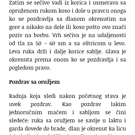
Zatim se sečivo vadi iz korica i usmerava sa
opruženom rukom koso i dole u pravcu onoga
ko se pozdravlja sa dlanom okrenutim na
gore a nikako na dole ili koso pošto ovo znači
poziv na borbu. Vrh sečiva je na udaljenosti
od tla za 50 – 60 sm a sa oštricom u levo.
Leva ruka drži i dalje korice sablje. Glava je
okrenuta prema onom ko se pozdravlja i sa
pogledom pravo.
Pozdrav sa oružjem
Radnja koja sledi nakon početnog stava je
uvek pozdrav. Kao pozdrav lakim
jednoručnim mačem i sabljom se čini
sledeće: ruka sa oružjem se savije u laktu i
garda dovede do brade, dlan je okrenut ka licu