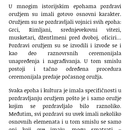
U mnogim istorijskim epohama pozdravi
oružjem su imali gotovo osnovni karakter.
Oružjem su se pozdravljali vojnici svih epoha:
Grci, Rimljani, srednjevekovni vitezi,
musketari, džentlmeni pred dvoboj, oficiri…
Pozdravi oružjem su se izvodili i izvode se i
kao deo raznovrsnih ceremonijala
unapređenja i nagrađivanja. U tom smislu
postoji i tačno određena procedura
ceremonijala predaje počasnog oružja.
Svaka epoha i kultura je imala specifičnosti u
pozdravljanju oružjem pošto je i samo oružje
kojim se pozdravljalo bilo raznoliko.
Međutim, svi pozdravi su uvek imali nekoliko
osnovnih elemenata i u tom smislu se samo
oni koji ove imaju, mogu smatrati –