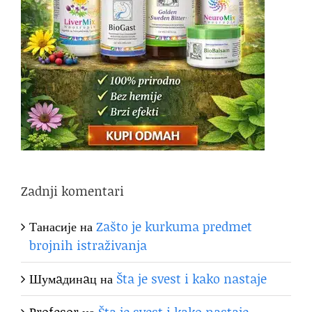
Zadnji komentari
Танасије
на
Zašto je kurkuma predmet
brojnih istraživanja
Шумaдинaц
на
Šta je svest i kako nastaje
Profesor
на
Šta je svest i kako nastaje