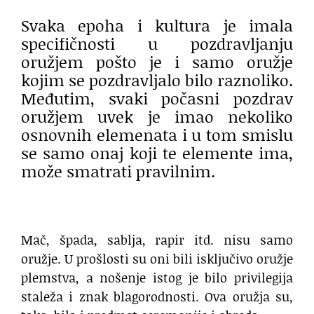
Svaka epoha i kultura je imala
specifičnosti u pozdravljanju
oružjem pošto je i samo oružje
kojim se pozdravljalo bilo raznoliko.
Međutim, svaki počasni pozdrav
oružjem uvek je imao nekoliko
osnovnih elemenata i u tom smislu
se samo onaj koji te elemente ima,
može smatrati pravilnim.
Mač, špada, sablja, rapir itd. nisu samo
oružje. U prošlosti su oni bili isključivo oružje
plemstva, a nošenje istog je bilo privilegija
staleža i znak blagorodnosti. Ova oružja su,