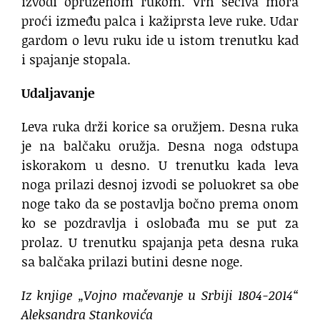
izvodi opruženom rukom. Vrh sečiva mora
proći između palca i kažiprsta leve ruke. Udar
gardom o levu ruku ide u istom trenutku kad
i spajanje stopala.
Udaljavanje
Leva ruka drži korice sa oružjem. Desna ruka
je na balčaku oružja. Desna noga odstupa
iskorakom u desno. U trenutku kada leva
noga prilazi desnoj izvodi se poluokret sa obe
noge tako da se postavlja bočno prema onom
ko se pozdravlja i oslobađa mu se put za
prolaz. U trenutku spajanja peta desna ruka
sa balčaka prilazi butini desne noge.
Iz knjige „Vojno mačevanje u Srbiji 1804-2014“
Aleksandra Stankovića