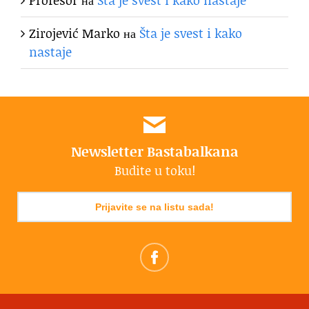
Zirojević Marko
на
Šta je svest i kako
nastaje
Newsletter Bastabalkana
Budite u toku!
Prijavite se na listu sada!