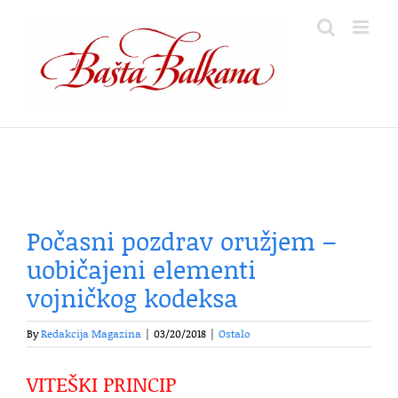
Skip
to
content
Počasni pozdrav oružjem –
uobičajeni elementi
vojničkog kodeksa
By
Redakcija Magazina
|
03/20/2018
|
Ostalo
VITEŠKI PRINCIP