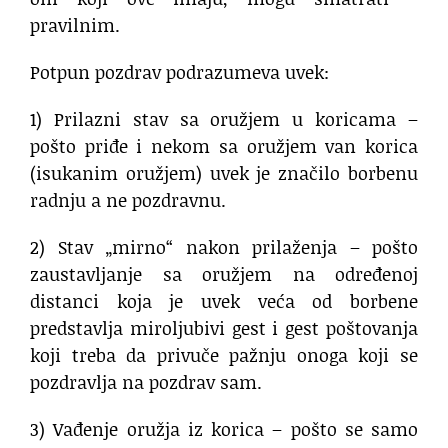
pravilnim.
Potpun pozdrav podrazumeva uvek:
1) Prilazni stav sa oružjem u koricama –
pošto priđe i nekom sa oružjem van korica
(isukanim oružjem) uvek je značilo borbenu
radnju a ne pozdravnu.
2) Stav „mirno“ nakon prilaženja – pošto
zaustavljanje sa oružjem na određenoj
distanci koja je uvek veća od borbene
predstavlja miroljubivi gest i gest poštovanja
koji treba da privuče pažnju onoga koji se
pozdravlja na pozdrav sam.
3) Vađenje oružja iz korica – pošto se samo