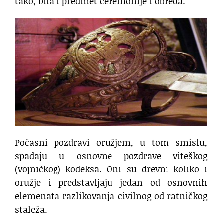
tako, bila i predmet ceremonije i obreda.
Počasni pozdravi oružjem, u tom smislu,
spadaju u osnovne pozdrave viteškog
(vojničkog) kodeksa. Oni su drevni koliko i
oružje i predstavljaju jedan od osnovnih
elemenata razlikovanja civilnog od ratničkog
staleža.