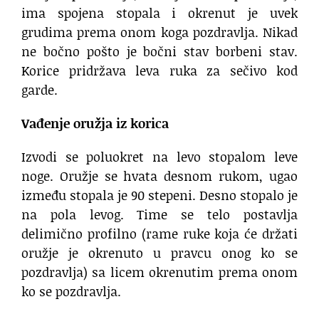
ima spojena stopala i okrenut je uvek
grudima prema onom koga pozdravlja. Nikad
ne bočno pošto je bočni stav borbeni stav.
Korice pridržava leva ruka za sečivo kod
garde.
Vađenje oružja iz korica
Izvodi se poluokret na levo stopalom leve
noge. Oružje se hvata desnom rukom, ugao
između stopala je 90 stepeni. Desno stopalo je
na pola levog. Time se telo postavlja
delimično profilno (rame ruke koja će držati
oružje je okrenuto u pravcu onog ko se
pozdravlja) sa licem okrenutim prema onom
ko se pozdravlja.