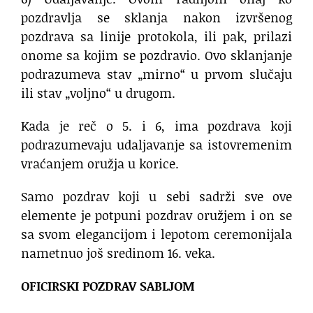
pozdravlja se sklanja nakon izvršenog
pozdrava sa linije protokola, ili pak, prilazi
onome sa kojim se pozdravio. Ovo sklanjanje
podrazumeva stav „mirno“ u prvom slučaju
ili stav „voljno“ u drugom.
Kada je reč o 5. i 6, ima pozdrava koji
podrazumevaju udaljavanje sa istovremenim
vraćanjem oružja u korice.
Samo pozdrav koji u sebi sadrži sve ove
elemente je potpuni pozdrav oružjem i on se
sa svom elegancijom i lepotom ceremonijala
nametnuo još sredinom 16. veka.
OFICIRSKI POZDRAV SABLJOM