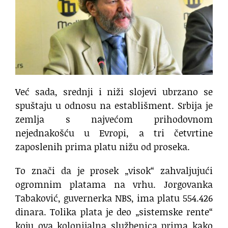
Već sada, srednji i niži slojevi ubrzano se
spuštaju u odnosu na establišment. Srbija je
zemlja s najvećom prihodovnom
nejednakošću u Evropi, a tri četvrtine
zaposlenih prima platu nižu od proseka.
To znači da je prosek „visok“ zahvaljujući
ogromnim platama na vrhu. Jorgovanka
Tabaković, guvernerka NBS, ima platu 554.426
dinara. Tolika plata je deo „sistemske rente“
koju ova kolonijalna službenica prima kako