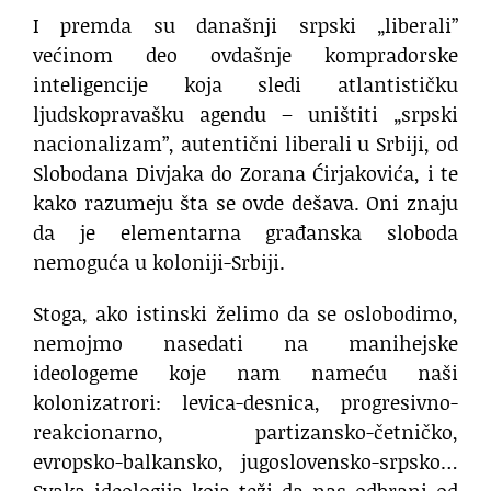
I premda su današnji srpski „liberali”
većinom deo ovdašnje kompradorske
inteligencije koja sledi atlantističku
ljudskopravašku agendu – uništiti „srpski
nacionalizam”, autentični liberali u Srbiji, od
Slobodana Divjaka do Zorana Ćirjakovića, i te
kako razumeju šta se ovde dešava. Oni znaju
da je elementarna građanska sloboda
nemoguća u koloniji-Srbiji.
Stoga, ako istinski želimo da se oslobodimo,
nemojmo nasedati na manihejske
ideologeme koje nam nameću naši
kolonizatrori: levica-desnica, progresivno-
reakcionarno, partizansko-četničko,
evropsko-balkansko, jugoslovensko-srpsko…
Svaka ideologija koja teži da nas odbrani od