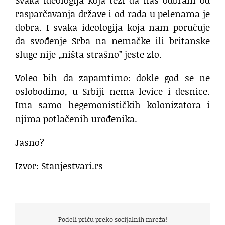
rasparčavanja države i od rada u pelenama je
dobra. I svaka ideologija koja nam poručuje
da svođenje Srba na nemačke ili britanske
sluge nije „ništa strašno” jeste zlo.
Voleo bih da zapamtimo: dokle god se ne
oslobodimo, u Srbiji nema levice i desnice.
Ima samo hegemonističkih kolonizatora i
njima potlačenih urođenika.
Jasno?
Izvor: Stanjestvari.rs
Podeli priču preko socijalnih mreža!