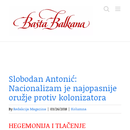
Skip
to
content
Slobodan Antonić:
Nacionalizam je najopasnije
oružje protiv kolonizatora
By
Redakcija Magazina
|
03/26/2018
|
Kolumna
HEGEMONIJA I TLAČENJE