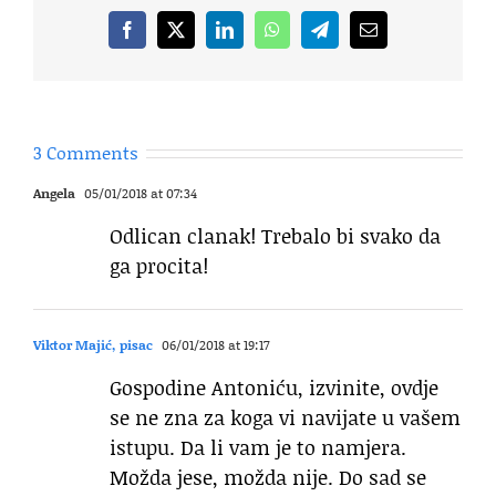
Facebook
X
LinkedIn
WhatsApp
Telegram
Email
3 Comments
Angela
05/01/2018 at 07:34
Odlican clanak! Trebalo bi svako da
ga procita!
Viktor Majić, pisac
06/01/2018 at 19:17
Gospodine Antoniću, izvinite, ovdje
se ne zna za koga vi navijate u vašem
istupu. Da li vam je to namjera.
Možda jese, možda nije. Do sad se