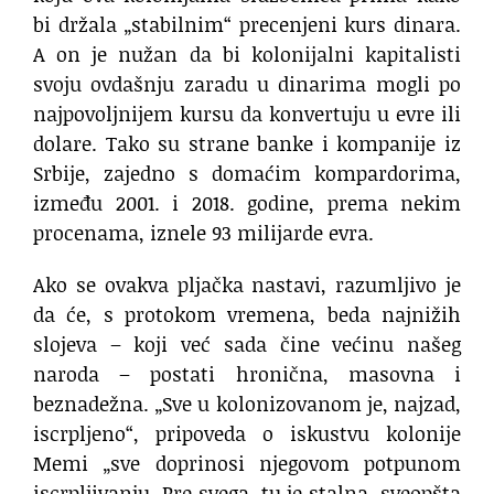
bi držala „stabilnim“ precenjeni kurs dinara.
A on je nužan da bi kolonijalni kapitalisti
svoju ovdašnju zaradu u dinarima mogli po
najpovoljnijem kursu da konvertuju u evre ili
dolare. Tako su strane banke i kompanije iz
Srbije, zajedno s domaćim kompardorima,
između 2001. i 2018. godine, prema nekim
procenama, iznele 93 milijarde evra.
Ako se ovakva pljačka nastavi, razumljivo je
da će, s protokom vremena, beda najnižih
slojeva – koji već sada čine većinu našeg
naroda – postati hronična, masovna i
beznadežna. „Sve u kolonizovanom je, najzad,
iscrpljeno“, pripoveda o iskustvu kolonije
Memi „sve doprinosi njegovom potpunom
iscrpljivanju. Pre svega, tu je stalna, sveopšta