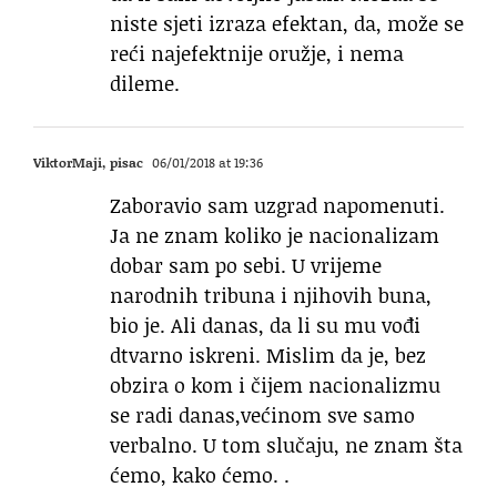
niste sjeti izraza efektan, da, može se
reći najefektnije oružje, i nema
dileme.
ViktorMaji, pisac
06/01/2018 at 19:36
Zaboravio sam uzgrad napomenuti.
Ja ne znam koliko je nacionalizam
dobar sam po sebi. U vrijeme
narodnih tribuna i njihovih buna,
bio je. Ali danas, da li su mu vođi
dtvarno iskreni. Mislim da je, bez
obzira o kom i čijem nacionalizmu
se radi danas,većinom sve samo
verbalno. U tom slučaju, ne znam šta
ćemo, kako ćemo. .