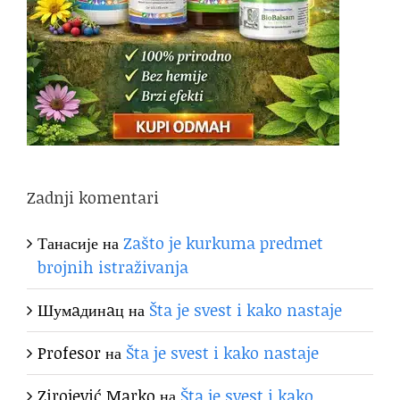
Zadnji komentari
Танасије
на
Zašto je kurkuma predmet
brojnih istraživanja
Шумaдинaц
на
Šta je svest i kako nastaje
Profesor
на
Šta je svest i kako nastaje
Zirojević Marko
на
Šta je svest i kako