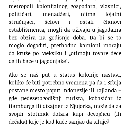
metropoli kolonijalnog gospodara, vlasnici,
političari, menadžeri, njima lojalni
stručnjaci, šefovi i ostali članovi
establišmenta, mogli da uživaju u jagodama
bez obzira na godišnje doba. Da bi se to
moglo dogoditi, prethodno kamioni moraju
da kruže po Meksiku i „otimaju tovare dece
da ih bace u jagodnjake“.
Ako se naš put u status kolonije nastavi,
koliko će biti potrebno vremena pa da i Srbija
postane mesto poput Indonezije ili Tajlanda –
gde pedesetogodišnji turista, kobasičar iz
Hamburga ili dizajner iz Njujorka, može da za
svojih stotinak dolara kupi devojčicu (ili
dečaka) koje je kod kuće sanjao da siluje?