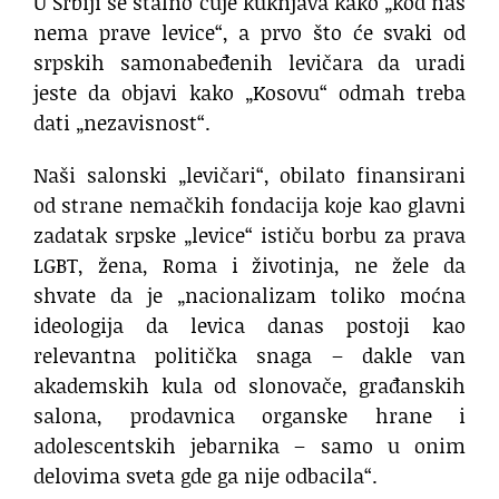
U Srbiji se stalno čuje kuknjava kako „kod nas
nema prave levice“, a prvo što će svaki od
srpskih samonabeđenih levičara da uradi
jeste da objavi kako „Kosovu“ odmah treba
dati „nezavisnost“.
Naši salonski „levičari“, obilato finansirani
od strane nemačkih fondacija koje kao glavni
zadatak srpske „levice“ ističu borbu za prava
LGBT, žena, Roma i životinja, ne žele da
shvate da je „nacionalizam toliko moćna
ideologija da levica danas postoji kao
relevantna politička snaga – dakle van
akademskih kula od slonovače, građanskih
salona, prodavnica organske hrane i
adolescentskih jebarnika – samo u onim
delovima sveta gde ga nije odbacila“.