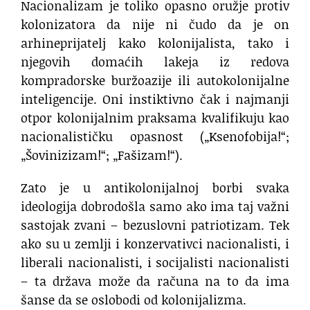
Nacionalizam je toliko opasno oružje protiv
kolonizatora da nije ni čudo da je on
arhineprijatelj kako kolonijalista, tako i
njegovih domaćih lakeja iz redova
kompradorske buržoazije ili autokolonijalne
inteligencije. Oni instiktivno čak i najmanji
otpor kolonijalnim praksama kvalifikuju kao
nacionalističku opasnost („Ksenofobija!“;
„Šovinizizam!“; „Fašizam!“).
Zato je u antikolonijalnoj borbi svaka
ideologija dobrodošla samo ako ima taj važni
sastojak zvani – bezuslovni patriotizam. Tek
ako su u zemlji i konzervativci nacionalisti, i
liberali nacionalisti, i socijalisti nacionalisti
– ta država može da računa na to da ima
šanse da se oslobodi od kolonijalizma.