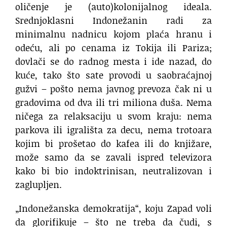
oličenje je (auto)kolonijalnog ideala.
Srednjoklasni Indonežanin radi za
minimalnu nadnicu kojom plaća hranu i
odeću, ali po cenama iz Tokija ili Pariza;
dovlači se do radnog mesta i ide nazad, do
kuće, tako što sate provodi u saobraćajnoj
gužvi – pošto nema javnog prevoza čak ni u
gradovima od dva ili tri miliona duša. Nema
ničega za relaksaciju u svom kraju: nema
parkova ili igrališta za decu, nema trotoara
kojim bi prošetao do kafea ili do knjižare,
može samo da se zavali ispred televizora
kako bi bio indoktrinisan, neutralizovan i
zaglupljen.
„Indonežanska demokratija“, koju Zapad voli
da glorifikuje – što ne treba da čudi, s