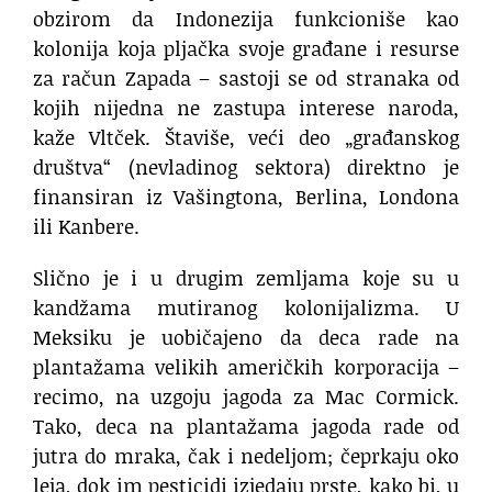
obzirom da Indonezija funkcioniše kao
kolonija koja pljačka svoje građane i resurse
za račun Zapada – sastoji se od stranaka od
kojih nijedna ne zastupa interese naroda,
kaže Vltček. Štaviše, veći deo „građanskog
društva“ (nevladinog sektora) direktno je
finansiran iz Vašingtona, Berlina, Londona
ili Kanbere.
Slično je i u drugim zemljama koje su u
kandžama mutiranog kolonijalizma. U
Meksiku je uobičajeno da deca rade na
plantažama velikih američkih korporacija –
recimo, na uzgoju jagoda za Mac Cormick.
Tako, deca na plantažama jagoda rade od
jutra do mraka, čak i nedeljom; čeprkaju oko
leja, dok im pesticidi izjedaju prste, kako bi, u