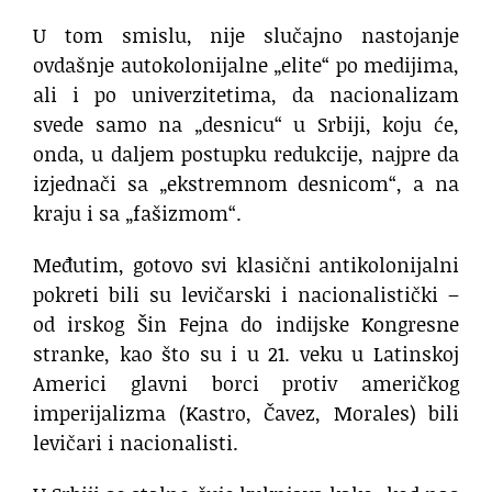
U tom smislu, nije slučajno nastojanje
ovdašnje autokolonijalne „elite“ po medijima,
ali i po univerzitetima, da nacionalizam
svede samo na „desnicu“ u Srbiji, koju će,
onda, u daljem postupku redukcije, najpre da
izjednači sa „ekstremnom desnicom“, a na
kraju i sa „fašizmom“.
Međutim, gotovo svi klasični antikolonijalni
pokreti bili su levičarski i nacionalistički –
od irskog Šin Fejna do indijske Kongresne
stranke, kao što su i u 21. veku u Latinskoj
Americi glavni borci protiv američkog
imperijalizma (Kastro, Čavez, Morales) bili
levičari i nacionalisti.