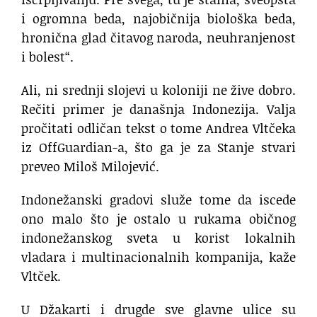
i ogromna beda, najobičnija biološka beda,
hronična glad čitavog naroda, neuhranjenost
i bolest“.
Ali, ni srednji slojevi u koloniji ne žive dobro.
Rečiti primer je današnja Indonezija. Valja
pročitati odličan tekst o tome Andrea Vltčeka
iz OffGuardian-a, što ga je za Stanje stvari
preveo Miloš Milojević.
Indonežanski gradovi služe tome da iscede
ono malo što je ostalo u rukama običnog
indonežanskog sveta u korist lokalnih
vladara i multinacionalnih kompanija, kaže
Vltček.
U Džakarti i drugde sve glavne ulice su