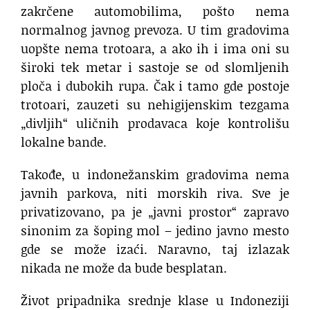
zakrčene automobilima, pošto nema
normalnog javnog prevoza. U tim gradovima
uopšte nema trotoara, a ako ih i ima oni su
široki tek metar i sastoje se od slomljenih
ploča i dubokih rupa. Čak i tamo gde postoje
trotoari, zauzeti su nehigijenskim tezgama
„divljih“ uličnih prodavaca koje kontrolišu
lokalne bande.
Takođe, u indonežanskim gradovima nema
javnih parkova, niti morskih riva. Sve je
privatizovano, pa je „javni prostor“ zapravo
sinonim za šoping mol – jedino javno mesto
gde se može izaći. Naravno, taj izlazak
nikada ne može da bude besplatan.
Život pripadnika srednje klase u Indoneziji