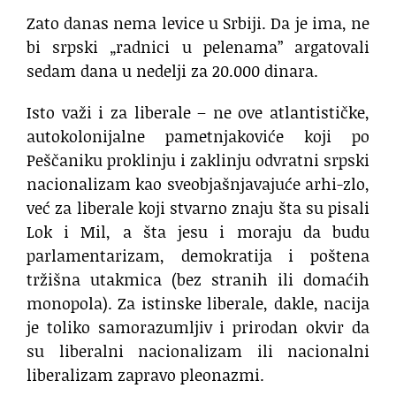
Zato danas nema levice u Srbiji. Da je ima, ne
bi srpski „radnici u pelenama” argatovali
sedam dana u nedelji za 20.000 dinara.
Isto važi i za liberale – ne ove atlantističke,
autokolonijalne pametnjakoviće koji po
Peščaniku proklinju i zaklinju odvratni srpski
nacionalizam kao sveobjašnjavajuće arhi-zlo,
već za liberale koji stvarno znaju šta su pisali
Lok i Mil, a šta jesu i moraju da budu
parlamentarizam, demokratija i poštena
tržišna utakmica (bez stranih ili domaćih
monopola). Za istinske liberale, dakle, nacija
je toliko samorazumljiv i prirodan okvir da
su liberalni nacionalizam ili nacionalni
liberalizam zapravo pleonazmi.