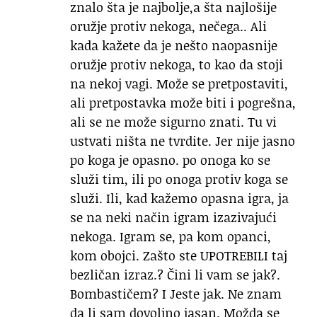
znalo šta je najbolje,a šta najlošije
oružje protiv nekoga, nečega.. Ali
kada kažete da je nešto naopasnije
oružje protiv nekoga, to kao da stoji
na nekoj vagi. Može se pretpostaviti,
ali pretpostavka može biti i pogrešna,
ali se ne može sigurno znati. Tu vi
ustvati ništa ne tvrdite. Jer nije jasno
po koga je opasno. po onoga ko se
služi tim, ili po onoga protiv koga se
služi. Ili, kad kažemo opasna igra, ja
se na neki način igram izazivajući
nekoga. Igram se, pa kom opanci,
kom obojci. Zašto ste UPOTREBILI taj
bezličan izraz.? Čini li vam se jak?.
Bombastičem? I Jeste jak. Ne znam
da li sam dovoljno jasan. Možda se