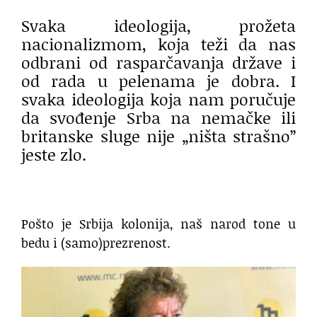
Svaka ideologija, prožeta
nacionalizmom, koja teži da nas
odbrani od rasparčavanja države i
od rada u pelenama je dobra. I
svaka ideologija koja nam poručuje
da svođenje Srba na nemačke ili
britanske sluge nije „ništa strašno”
jeste zlo.
Pošto je Srbija kolonija, naš narod tone u
bedu i (samo)prezrenost.