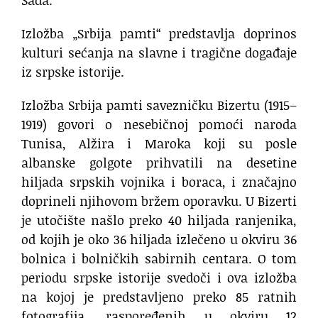
Izložba „Srbija pamti“ predstavlja doprinos
kulturi sećanja na slavne i tragične događaje
iz srpske istorije.
Izložba Srbija pamti savezničku Bizertu (1915–
1919) govori o nesebičnoj pomoći naroda
Tunisa, Alžira i Maroka koji su posle
albanske golgote prihvatili na desetine
hiljada srpskih vojnika i boraca, i značajno
doprineli njihovom bržem oporavku. U Bizerti
je utočište našlo preko 40 hiljada ranjenika,
od kojih je oko 36 hiljada izlečeno u okviru 36
bolnica i bolničkih sabirnih centara. O tom
periodu srpske istorije svedoči i ova izložba
na kojoj je predstavljeno preko 85 ratnih
fotografija, raspoređenih u okviru 12