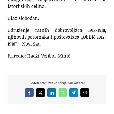
istorijskih celina.
Ulaz slobodan.
Udruženje ratnih dobrovoljaca 1912-1918,
njihovih potomaka i poštovalaca „Obilić 1912-
1918“ – Novi Sad
Priredio: Hadži-Velibor Mihić
Podeli priču preko socijalnih mreža!
Facebook
X
LinkedIn
WhatsApp
Telegram
Email