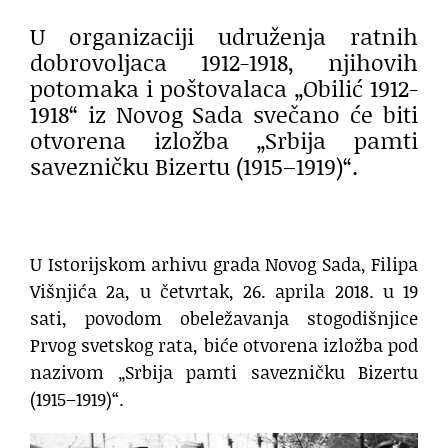
U organizaciji udruženja ratnih
dobrovoljaca 1912-1918, njihovih
potomaka i poštovalaca „Obilić 1912-
1918“ iz Novog Sada svečano će biti
otvorena izložba „Srbija pamti
savezničku Bizertu (1915–1919)“.
U Istorijskom arhivu grada Novog Sada, Filipa
Višnjića 2a, u četvrtak, 26. aprila 2018. u 19
sati, povodom obeležavanja stogodišnjice
Prvog svetskog rata, biće otvorena izložba pod
nazivom „Srbija pamti savezničku Bizertu
(1915–1919)“.