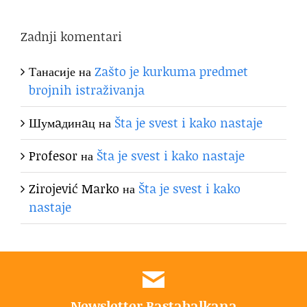
Zadnji komentari
Танасије
на
Zašto je kurkuma predmet
brojnih istraživanja
Шумaдинaц
на
Šta je svest i kako nastaje
Profesor
на
Šta je svest i kako nastaje
Zirojević Marko
на
Šta je svest i kako
nastaje
Newsletter Bastabalkana