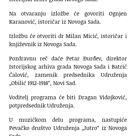
Na otvaranju izložbe će govoriti Ognjen
Karanović, istoričar iz Novoga Sada.
Izložbu će otvoriti dr Milan Micić, istoričar i
književnik iz Novoga Sada.
Pozdravnu reč daće Petar Đurđev, direktor
Istorijskog arhiva grada Novoga Sada i Batrić
Ćalović, zamenik predsednika Udruženja
„Obilić 1912-1918“, Novi Sad.
Voditelj programa će biti Dragan Vidojković,
potpredsednik Udruženja.
U muzičkom delu programa, nastupiće
Pevačko društvo Udruženja „Jutro“ iz Novoga
Sada.