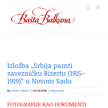
Skip
to
content
Izložba „Srbija pamti
savezničku Bizertu (1915–
1919)“ u Novom Sadu
By
Velibor Mihić
|
04/26/2018
|
Preporuka
FOTOGRAFIJE KAO DOKUMENTI