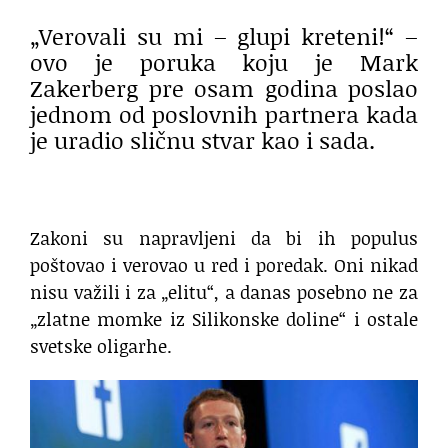
„Verovali su mi – glupi kreteni!“ –
ovo je poruka koju je Mark
Zakerberg pre osam godina poslao
jednom od poslovnih partnera kada
je uradio sličnu stvar kao i sada.
Zakoni su napravljeni da bi ih populus
poštovao i verovao u red i poredak. Oni nikad
nisu važili i za „elitu“, a danas posebno ne za
„zlatne momke iz Silikonske doline“ i ostale
svetske oligarhe.