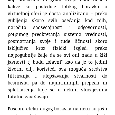
kakve su posledice tolikog boravka u
virtuelnoj sferi je dosta analizirano – preko
gubljenja skoro svih osećanja kod njih,
naročito saosećajnosti i odgovornosti,
potpunog preokretanja sistema vrednosti,
posmatranja svoje i tuđe ličnosti skoro
isključivo kroz fizički izgled, preko
najpogubnije želje da se svi oni nađu u žiži
javnosti tj budu „slavni“ kao da je to jedini
životni cilj, koristeći sva moguća sredstva
filtriranja i ulepšavanja stvarnosti do
besmisla, pa do najintimnijih prepiski ili
spletkarenja koje se u nekim slučajevima
fatalno završavaju.
Posebni efekti dugog boravka na netu su još i