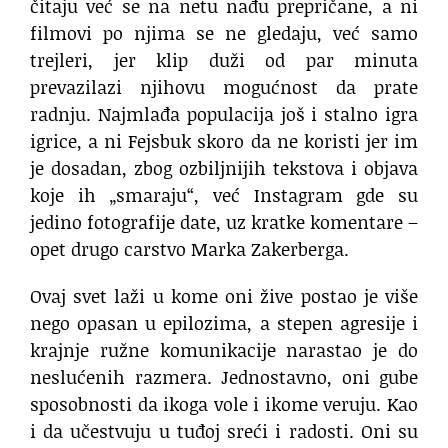
čitaju već se na netu nađu prepričane, a ni
filmovi po njima se ne gledaju, već samo
trejleri, jer klip duži od par minuta
prevazilazi njihovu mogućnost da prate
radnju. Najmlađa populacija još i stalno igra
igrice, a ni Fejsbuk skoro da ne koristi jer im
je dosadan, zbog ozbiljnijih tekstova i objava
koje ih „smaraju“, već Instagram gde su
jedino fotografije date, uz kratke komentare –
opet drugo carstvo Marka Zakerberga.
Ovaj svet laži u kome oni žive postao je više
nego opasan u epilozima, a stepen agresije i
krajnje ružne komunikacije narastao je do
neslućenih razmera. Jednostavno, oni gube
sposobnosti da ikoga vole i ikome veruju. Kao
i da učestvuju u tuđoj sreći i radosti. Oni su