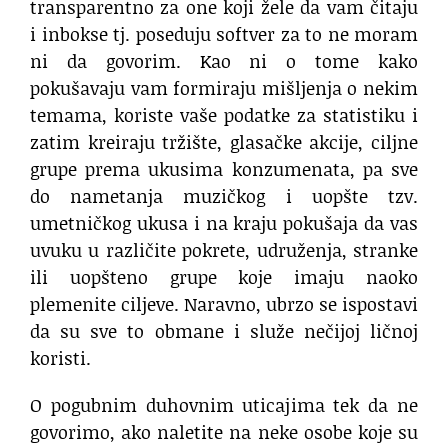
transparentno za one koji žele da vam čitaju
i inbokse tj. poseduju softver za to ne moram
ni da govorim. Kao ni o tome kako
pokušavaju vam formiraju mišljenja o nekim
temama, koriste vaše podatke za statistiku i
zatim kreiraju tržište, glasačke akcije, ciljne
grupe prema ukusima konzumenata, pa sve
do nametanja muzičkog i uopšte tzv.
umetničkog ukusa i na kraju pokušaja da vas
uvuku u različite pokrete, udruženja, stranke
ili uopšteno grupe koje imaju naoko
plemenite ciljeve. Naravno, ubrzo se ispostavi
da su sve to obmane i služe nečijoj ličnoj
koristi.
O pogubnim duhovnim uticajima tek da ne
govorimo, ako naletite na neke osobe koje su