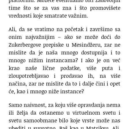
time što se za vas zna i što promovišete
vrednosti koje smatrate važnim.
Ali, da se vratimo na početak i završimo sa
onim najvažnijim – ako se može doći do
Zukerbergove prepiske u Mesindžeru, zar ne
mislite da je naša mnogo dostupnija i to
mnogo nižim instancama? I ako je on već
krao naše lične podatke, više puta i
zloupotrebljavao i prodavao ih, na više
načina, zar ne mislite da to i dalje čini i opet
će, kao i mnogo niže instance?
Samo naivnost, za koju više opravdanja nema
ili želja da ostanemo u virtuelnom svetu i
svetu samoobmane bilo koje vrste može nas
ubediti u suprotno. Baš kao u Matriksu. Ali,