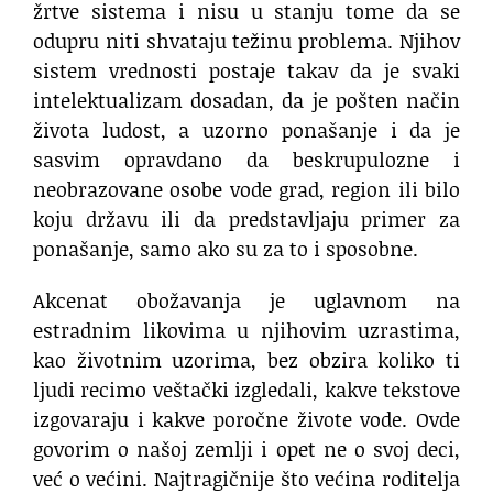
žrtve sistema i nisu u stanju tome da se
odupru niti shvataju težinu problema. Njihov
sistem vrednosti postaje takav da je svaki
intelektualizam dosadan, da je pošten način
života ludost, a uzorno ponašanje i da je
sasvim opravdano da beskrupulozne i
neobrazovane osobe vode grad, region ili bilo
koju državu ili da predstavljaju primer za
ponašanje, samo ako su za to i sposobne.
Akcenat obožavanja je uglavnom na
estradnim likovima u njihovim uzrastima,
kao životnim uzorima, bez obzira koliko ti
ljudi recimo veštački izgledali, kakve tekstove
izgovaraju i kakve poročne živote vode. Ovde
govorim o našoj zemlji i opet ne o svoj deci,
već o većini. Najtragičnije što većina roditelja