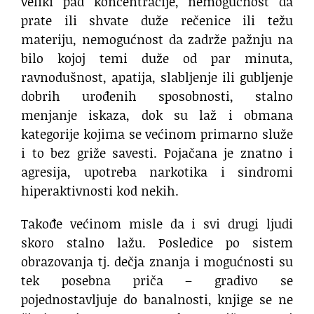
veliki pad koncentracije, nemogućnost da
prate ili shvate duže rečenice ili težu
materiju, nemogućnost da zadrže pažnju na
bilo kojoj temi duže od par minuta,
ravnodušnost, apatija, slabljenje ili gubljenje
dobrih urođenih sposobnosti, stalno
menjanje iskaza, dok su laž i obmana
kategorije kojima se većinom primarno služe
i to bez griže savesti. Pojačana je znatno i
agresija, upotreba narkotika i sindromi
hiperaktivnosti kod nekih.
Takođe većinom misle da i svi drugi ljudi
skoro stalno lažu. Posledice po sistem
obrazovanja tj. dečja znanja i mogućnosti su
tek posebna priča – gradivo se
pojednostavljuje do banalnosti, knjige se ne