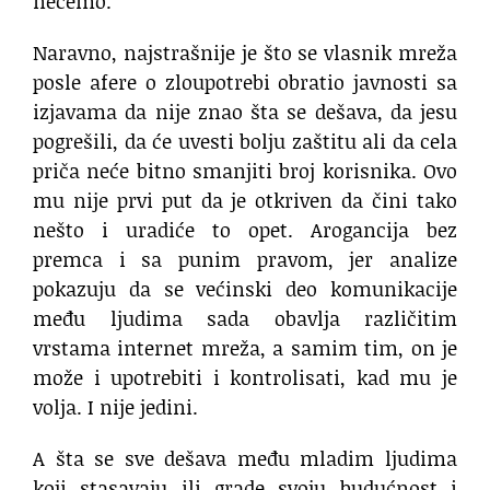
nećemo.
Naravno, najstrašnije je što se vlasnik mreža
posle afere o zloupotrebi obratio javnosti sa
izjavama da nije znao šta se dešava, da jesu
pogrešili, da će uvesti bolju zaštitu ali da cela
priča neće bitno smanjiti broj korisnika. Ovo
mu nije prvi put da je otkriven da čini tako
nešto i uradiće to opet. Arogancija bez
premca i sa punim pravom, jer analize
pokazuju da se većinski deo komunikacije
među ljudima sada obavlja različitim
vrstama internet mreža, a samim tim, on je
može i upotrebiti i kontrolisati, kad mu je
volja. I nije jedini.
A šta se sve dešava među mladim ljudima
koji stasavaju ili grade svoju budućnost i