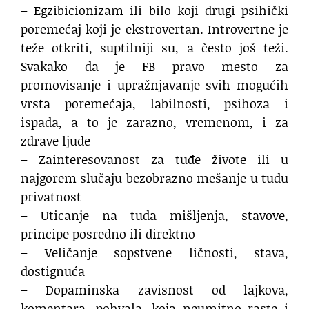
– Egzibicionizam ili bilo koji drugi psihički
poremećaj koji je ekstrovertan. Introvertne je
teže otkriti, suptilniji su, a često još teži.
Svakako da je FB pravo mesto za
promovisanje i upražnjavanje svih mogućih
vrsta poremećaja, labilnosti, psihoza i
ispada, a to je zarazno, vremenom, i za
zdrave ljude
– Zainteresovanost za tuđe živote ili u
najgorem slučaju bezobrazno mešanje u tuđu
privatnost
– Uticanje na tuđa mišljenja, stavove,
principe posredno ili direktno
– Veličanje sopstvene ličnosti, stava,
dostignuća
– Dopaminska zavisnost od lajkova,
komentara, pohvala, koja neumitno raste i