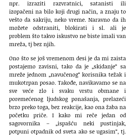
npr. izraziti razvratnici, satanisti ili
izopačeni na bilo koji drugi način, a znaju to
vešto da sakriju, neko vreme. Naravno da ih
možete odstraniti, blokirati i sl. ali je
problem što takvo iskustvo ne biste imali van
mreža, tj bez njih.
Ono što se još vremenom desi je da mi zaista
postajemo zavisni, tako da je „skidanje“ sa
mreže jednom „navučenog“ korisnika težak i
mukotrpan posao. Takođe, navikavamo se na
sve veće zlo i svaku vrstu obmane i
poremećenog ljudskog ponašanja, prelazeći
brzo preko toga, bez reakcije, kao ona žaba na
početku priče. I kako mi reče jedan od
sagovornika – „ispašću neki pustinjak,
potpuni otpadnik od sveta ako se ugasim“, tj.