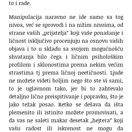
to i rade.
Manipulacija naravno ne ide samo sa tog
nivoa, već se sprovodi i na nižim nivoima, od
strane vaših „prijatelja“ koji vaše ponašanje i
ličnost isključivo procenjuju na osnovu vaših
objava i to u skladu sa svojom mogućnošću
shvatanja bilo čega i ličnim psihološkim
profilom i sklonostima prema nekim većim
strastima tj prema ličnoj neetičnosti. Ljude
ne možete videti boljim nego što ste vi sami,
to je uglavnom tako, jer bi to zahtevalo
detaljno lično preispitivanje i popravku, što je
jako težak posao. Retko se dešava da išta
plemenito ili istinito možete promovisati, a
da vas ne saleti makar desetak „hejtera“ koji
vašu radost ili iskrenost ne mogu da