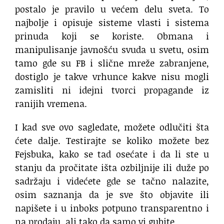
postalo je pravilo u većem delu sveta. To
najbolje i opisuje sisteme vlasti i sistema
prinuda koji se koriste. Obmana i
manipulisanje javnošću svuda u svetu, osim
tamo gde su FB i slične mreže zabranjene,
dostiglo je takve vrhunce kakve nisu mogli
zamisliti ni idejni tvorci propagande iz
ranijih vremena.
I kad sve ovo sagledate, možete odlučiti šta
ćete dalje. Testirajte se koliko možete bez
Fejsbuka, kako se tad osećate i da li ste u
stanju da pročitate išta ozbiljnije ili duže po
sadržaju i videćete gde se tačno nalazite,
osim saznanja da je sve što objavite ili
napišete i u inboks potpuno transparentno i
na prodaju, ali tako da samo vi gubite.