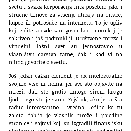
svetu i svaka korporacija ima posebno jake i
stručne timove za vršenje uticaja na birače,
kupce ili potrošače na internetu. To je upliv
koji vidite, a ovde sam govorila o onom koji je
sakriven i još podmukliji. Društvene mreže i
virtuelni lažni svet su jednostavno u
vlasništvu carstva tame, čak i kad vi na
njima govorite o svetlu.
Još jedan važan element je da intelektualne
svojine više ni nema, jer sve što objavite na
mreži, dali ste gratis mnogo širem krugu
ljudi nego što je samo Fejsbuk, ako je to što
radite interesantno i vredno. Jedino ko tu
zaista dobija je vlasnik mreže i pojedine
stranice i sajtovi koji su izgradili finansijsku
platformu. Možete eventualno biti zadovoljni