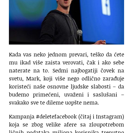
Kada vas neko jednom prevari, teško da ćete
mu ikad više zaista verovati, čak i ako sebe
naterate na to. Sedmi najbogatiji čovek na
svetu, Mark, koji više nego odlično zarađuje
koristeći naše osnovne ljudske slabosti – da
budemo primećeni, uvaženi i saslušani –
svakako sve te dileme uopšte nema.
Kampanja #deletefacebook (čitaj i Instagram)
koja se zbog velike afere sa zloupotrebom
ličnih podataka miliona korisnika trenutno