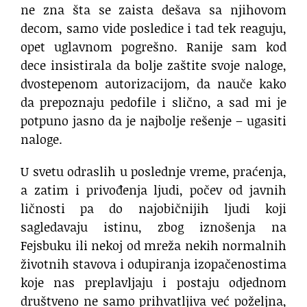
ne zna šta se zaista dešava sa njihovom
decom, samo vide posledice i tad tek reaguju,
opet uglavnom pogrešno. Ranije sam kod
dece insistirala da bolje zaštite svoje naloge,
dvostepenom autorizacijom, da nauče kako
da prepoznaju pedofile i slično, a sad mi je
potpuno jasno da je najbolje rešenje – ugasiti
naloge.
U svetu odraslih u poslednje vreme, praćenja,
a zatim i privođenja ljudi, počev od javnih
ličnosti pa do najobičnijih ljudi koji
sagledavaju istinu, zbog iznošenja na
Fejsbuku ili nekoj od mreža nekih normalnih
životnih stavova i odupiranja izopačenostima
koje nas preplavljaju i postaju odjednom
društveno ne samo prihvatljiva već poželjna,