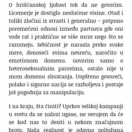
O hrišćanskoj ljubavi tek da ne govorim.
Licemerje je dostiglo neslućene visine. Otud i
toliki zločini iz strasti i generalno – potpuno
poremećeni odnosi između partnera gde oni
vode rat i praktično se više mrze nego što se
razumeju. Sebičnost je narasla preko svake
mere, donoseći svima nesreću, naročito u
emotivnom domenu. Govorim samo o
heteroseksualnim parovima, ostalo nije u
mom domenu shvatanja. Uopšteno govoreći,
polako i sigurno nacija se razboljeva i postaje
još pogodnija za manipulaciju.
I na kraju, šta činiti? Uprkos velikoj kampanji
u svetu da se nalozi ugase, ne verujem da će
se kod nas to desiti u nekom značajnom
broju. Naša realnost je odavno poljuljana