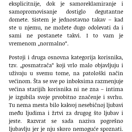
eksplicitnije, dok je samoreklamiranje i
samopromovisanje dostiglo degutantne
domete. Sistem je jednostavno takav – kad
ste u njemu, ne možete dugo odolevati da i
sami ne postanete takvi. I to vam je
vremenom „normalno“.
Postoji i druga osnovna kategorija korisnika,
tzv. „posmatrača“ koji vrlo malo objavljuju i
uživaju u svemu tome, na patološki način
većinom. Šta se sve po inboksima razmenjuje
većina starijih korisnika ni ne zna – intima
je izgubila svoje prvobitno značenje i svrhu.
Tu nema mesta bilo kakvoj nesebičnoj ljubavi
među ljudima i žrtvi za drugog što ljubav i
jeste. Razvrat se sada naziva pogrešno
ljubavlju jer je nju skoro nemoguće spoznati.