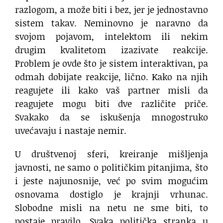
razlogom, a može biti i bez, jer je jednostavno
sistem takav. Neminovno je naravno da
svojom pojavom, intelektom ili nekim
drugim kvalitetom izazivate reakcije.
Problem je ovde što je sistem interaktivan, pa
odmah dobijate reakcije, lično. Kako na njih
reagujete ili kako vaš partner misli da
reagujete mogu biti dve različite priče.
Svakako da se iskušenja mnogostruko
uvećavaju i nastaje nemir.
U društvenoj sferi, kreiranje mišljenja
javnosti, ne samo o političkim pitanjima, što
i jeste najunosnije, već po svim mogućim
osnovama dostiglo je krajnji vrhunac.
Slobodne misli na netu ne sme biti, to
postaje pravilo. Svaka politička stranka u