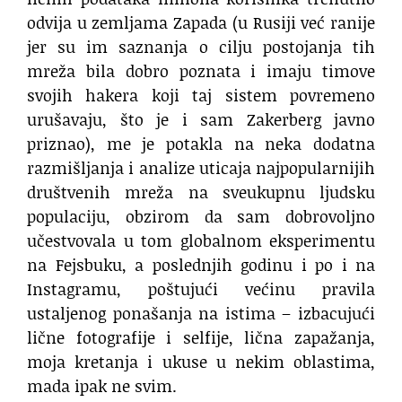
odvija u zemljama Zapada (u Rusiji već ranije
jer su im saznanja o cilju postojanja tih
mreža bila dobro poznata i imaju timove
svojih hakera koji taj sistem povremeno
urušavaju, što je i sam Zakerberg javno
priznao), me je potakla na neka dodatna
razmišljanja i analize uticaja najpopularnijih
društvenih mreža na sveukupnu ljudsku
populaciju, obzirom da sam dobrovoljno
učestvovala u tom globalnom eksperimentu
na Fejsbuku, a poslednjih godinu i po i na
Instagramu, poštujući većinu pravila
ustaljenog ponašanja na istima – izbacujući
lične fotografije i selfije, lična zapažanja,
moja kretanja i ukuse u nekim oblastima,
mada ipak ne svim.