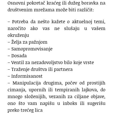
Osnovni pokretač kraćeg ili dužeg boravka na
društvenim mrežama može biti različit:
– Potreba da nešto kažete o aktuelnoj temi,
naročito ako vas ne slušaju u vašem
okruženju
– Želja za pažnjom
– Samopromovisanje
– Dosada
– Ventil za nezadovoljstvo bilo koje vrste
– Traženje društva ili partnera
– Informisanost
– Manipulacija drugima, počev od prostijih
cimanja, upornih ili tempiranih lajkova, do
mnogo složenijih, vezanih za ciljane objave,
ono što vam napišu u inboks ili sugerišu
preko trećeg lica