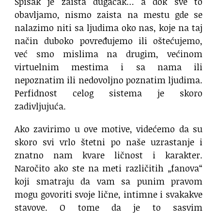
Spisak je zaista dugačak… a dok sve to
obavljamo, nismo zaista na mestu gde se
nalazimo niti sa ljudima oko nas, koje na taj
način duboko povređujemo ili oštećujemo,
već smo mislima na drugim, većinom
virtuelnim mestima i sa nama ili
nepoznatim ili nedovoljno poznatim ljudima.
Perfidnost celog sistema je skoro
zadivljujuća.
Ako zavirimo u ove motive, videćemo da su
skoro svi vrlo štetni po naše uzrastanje i
znatno nam kvare ličnost i karakter.
Naročito ako ste na meti različitih „fanova“
koji smatraju da vam sa punim pravom
mogu govoriti svoje lične, intimne i svakakve
stavove. O tome da je to sasvim