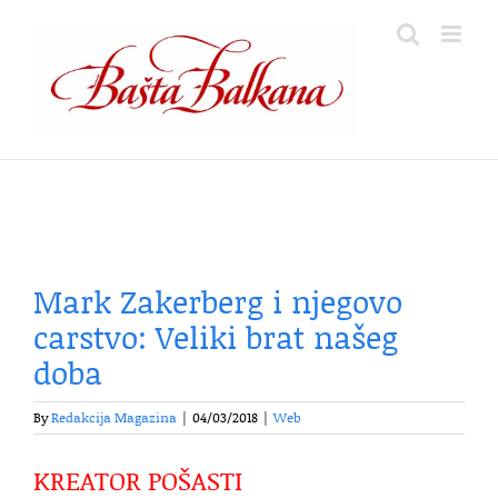
Skip
to
content
Mark Zakerberg i njegovo
carstvo: Veliki brat našeg
doba
By
Redakcija Magazina
|
04/03/2018
|
Web
KREATOR POŠASTI