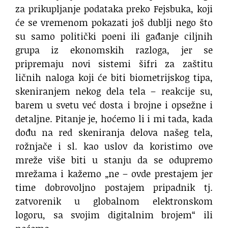
za prikupljanje podataka preko Fejsbuka, koji
će se vremenom pokazati još dublji nego što
su samo politički poeni ili gađanje ciljnih
grupa iz ekonomskih razloga, jer se
pripremaju novi sistemi šifri za zaštitu
ličnih naloga koji će biti biometrijskog tipa,
skeniranjem nekog dela tela – reakcije su,
barem u svetu već dosta i brojne i opsežne i
detaljne. Pitanje je, hoćemo li i mi tada, kada
dođu na red skeniranja delova našeg tela,
rožnjače i sl. kao uslov da koristimo ove
mreže više biti u stanju da se odupremo
mrežama i kažemo „ne – ovde prestajem jer
time dobrovoljno postajem pripadnik tj.
zatvorenik u globalnom elektronskom
logoru, sa svojim digitalnim brojem“ ili