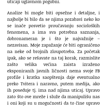
uticaji uglavnom pogubni.
Analize bi mogle biti opsežne i detaljne, i
najbolje bi bilo da se njima pozabavi neko ko
se inače posvetio proučavanju socioloških
fenomena, a ima sva potrebna saznanja,
dobronameran je i što je najvažnije –
nezavisan. Moje zapažanje će biti ograničeno
na neke od brojnih zloupotreba. Za početak
ipak, ako se rešavate na taj korak, razmislite
zašto velika većina zaista izraženo
eksponiranih javnih ličnosti nema svoje FB
profile i kratka saopštenja daje eventualno
preko Tvitera i naravno, putem medija, ako
ih poseduje tj. ima nad njima uticaj. Upravo
zato što ove mreže i služe da manipulišu nas
i oni koji su u mogućnosti da to čine upravo