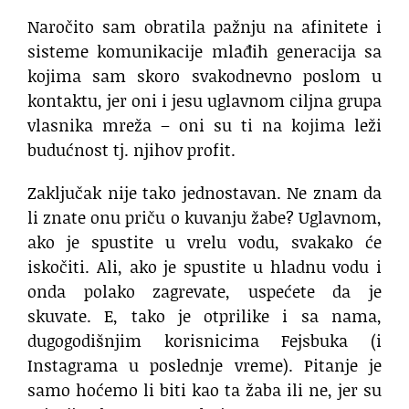
Naročito sam obratila pažnju na afinitete i
sisteme komunikacije mlađih generacija sa
kojima sam skoro svakodnevno poslom u
kontaktu, jer oni i jesu uglavnom ciljna grupa
vlasnika mreža – oni su ti na kojima leži
budućnost tj. njihov profit.
Zaključak nije tako jednostavan. Ne znam da
li znate onu priču o kuvanju žabe? Uglavnom,
ako je spustite u vrelu vodu, svakako će
iskočiti. Ali, ako je spustite u hladnu vodu i
onda polako zagrevate, uspećete da je
skuvate. E, tako je otprilike i sa nama,
dugogodišnjim korisnicima Fejsbuka (i
Instagrama u poslednje vreme). Pitanje je
samo hoćemo li biti kao ta žaba ili ne, jer su