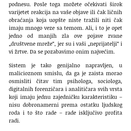
podnesu. Posle toga možete očekivati širok
varijetet reakcija na vaše objave ili čak ličnih
obraćanja koja uopšte niste tražili niti čak
imaju mnogo veze sa temom. Ali, i to je opet
jedno od manjih zla ove pojave zvane
„društvene mreže“, jer su i vaši „neprijatelji“ i
vi žrtve. Da se pozabavimo onim najvećim.
Sistem je tako genijalno napravljen, u
malicioznom smislu, da ga je zaista morao
osmisliti čitav tim psihologa, sociologa,
digitalnih forenzičara i analitičara svih vrsta
koji imaju jednu zajedničku karakteristiku –
nisu dobronamerni prema ostatku ljudskog
roda i to što rade – rade isključivo profita
radi.