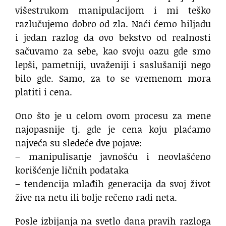
višestrukom manipulacijom i mi teško
razlučujemo dobro od zla. Naći ćemo hiljadu
i jedan razlog da ovo bekstvo od realnosti
sačuvamo za sebe, kao svoju oazu gde smo
lepši, pametniji, uvaženiji i saslušaniji nego
bilo gde. Samo, za to se vremenom mora
platiti i cena.
Ono što je u celom ovom procesu za mene
najopasnije tj. gde je cena koju plaćamo
najveća su sledeće dve pojave:
– manipulisanje javnošću i neovlašćeno
korišćenje ličnih podataka
– tendencija mlađih generacija da svoj život
žive na netu ili bolje rečeno radi neta.
Posle izbijanja na svetlo dana pravih razloga