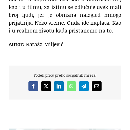
kao i u filmu, za istinu se odlučuje uvek mali
broj ljudi, jer je obmana naizgled mnogo
prijatnija. Neko vreme. Onda ide naplata. Kao
i u realnom životu kada pristanemo na to.
Autor:
Nataša Miljević
Podeli priču preko socijalnih mreža!
Facebook
X
LinkedIn
WhatsApp
Telegram
Email