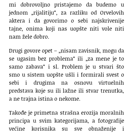
mi dobrovoljno pristajemo da budemo u
jednom „rijalitiju“, za razliku od Orvelovih
aktera i da govorimo o sebi najskrivenije
tajne, onima koji nas uopšte niti vole niti
nam žele dobro.
Drugi govore opet – „nisam zavisnik, mogu da
se ugasim bez problema“ ili „za mene je to
samo zabava“ i sl. Problem je u stvari što
smo u sistem uopšte ušli i formirali svest o
sebi i drugima na osnovu virtuelnih
predstava koje su ili lažne ili stvar trenutka,
a ne trajna istina o nekome.
Takođe je primetna strašna erozija moralnih
principa u svim kategorijama, a fotografije
većine korisnika su sve obnaženije i