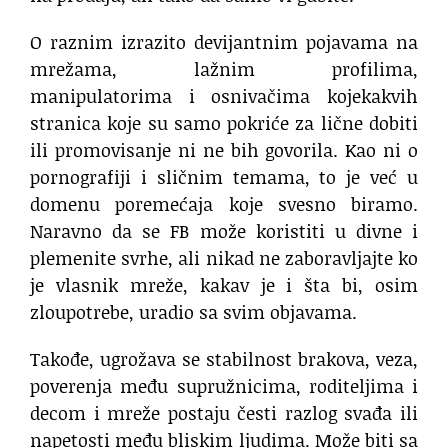
O raznim izrazito devijantnim pojavama na
mrežama, lažnim profilima,
manipulatorima i osnivačima kojekakvih
stranica koje su samo pokriće za lične dobiti
ili promovisanje ni ne bih govorila. Kao ni o
pornografiji i sličnim temama, to je već u
domenu poremećaja koje svesno biramo.
Naravno da se FB može koristiti u divne i
plemenite svrhe, ali nikad ne zaboravljajte ko
je vlasnik mreže, kakav je i šta bi, osim
zloupotrebe, uradio sa svim objavama.
Takođe, ugrožava se stabilnost brakova, veza,
poverenja među supružnicima, roditeljima i
decom i mreže postaju česti razlog svađa ili
napetosti među bliskim ljudima. Može biti sa