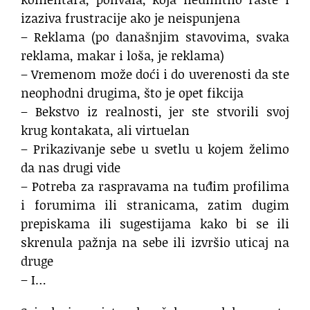
izaziva frustracije ako je neispunjena
– Reklama (po današnjim stavovima, svaka
reklama, makar i loša, je reklama)
– Vremenom može doći i do uverenosti da ste
neophodni drugima, što je opet fikcija
– Bekstvo iz realnosti, jer ste stvorili svoj
krug kontakata, ali virtuelan
– Prikazivanje sebe u svetlu u kojem želimo
da nas drugi vide
– Potreba za raspravama na tuđim profilima
i forumima ili stranicama, zatim dugim
prepiskama ili sugestijama kako bi se ili
skrenula pažnja na sebe ili izvršio uticaj na
druge
– I…