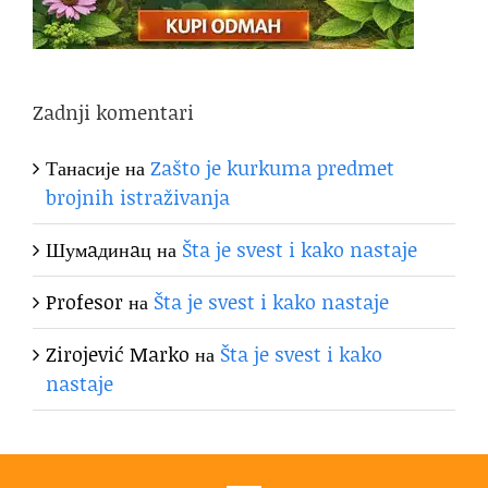
Zadnji komentari
Танасије
на
Zašto je kurkuma predmet
brojnih istraživanja
Шумaдинaц
на
Šta je svest i kako nastaje
Profesor
на
Šta je svest i kako nastaje
Zirojević Marko
на
Šta je svest i kako
nastaje