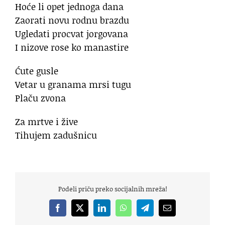
Hoće li opet jednoga dana
Zaorati novu rodnu brazdu
Ugledati procvat jorgovana
I nizove rose ko manastire
Ćute gusle
Vetar u granama mrsi tugu
Plaču zvona
Za mrtve i žive
Tihujem zadušnicu
Podeli priču preko socijalnih mreža!
Facebook
X
LinkedIn
WhatsApp
Telegram
Email