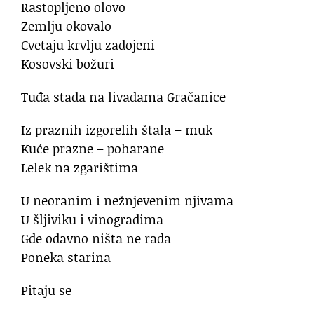
Rastopljeno olovo
Zemlju okovalo
Cvetaju krvlju zadojeni
Kosovski božuri
Tuđa stada na livadama Gračanice
Iz praznih izgorelih štala – muk
Kuće prazne – poharane
Lelek na zgarištima
U neoranim i nežnjevenim njivama
U šljiviku i vinogradima
Gde odavno ništa ne rađa
Poneka starina
Pitaju se