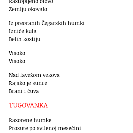
Rastopljeno olovo
Zemlju okovalo
Iz preoranih Čegarskih humki
Izniče kula
Belih kostiju
Visoko
Visoko
Nad lavežom vekova
Rajsko je sunce
Brani i čuva
TUGOVANKA
Razorene humke
Prosute po svilenoj mesečini