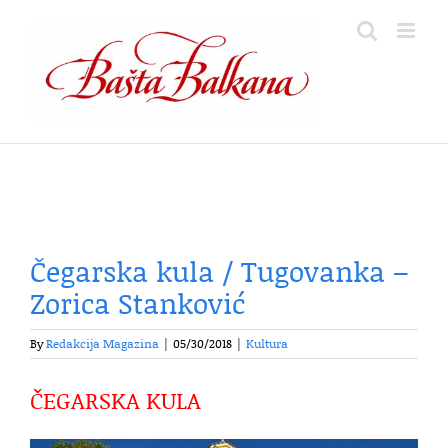
Skip
to
content
Čegarska kula / Tugovanka –
Zorica Stanković
By
Redakcija Magazina
|
05/30/2018
|
Kultura
ČEGARSKA KULA