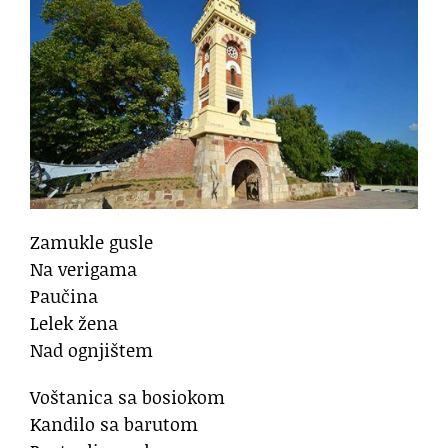
Zamukle gusle
Na verigama
Paučina
Lelek žena
Nad ognjištem
Voštanica sa bosiokom
Kandilo sa barutom