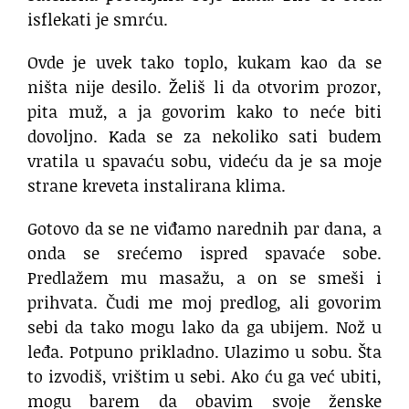
isflekati je smrću.
Ovde je uvek tako toplo, kukam kao da se
ništa nije desilo. Želiš li da otvorim prozor,
pita muž, a ja govorim kako to neće biti
dovoljno. Kada se za nekoliko sati budem
vratila u spavaću sobu, videću da je sa moje
strane kreveta instalirana klima.
Gotovo da se ne viđamo narednih par dana, a
onda se srećemo ispred spavaće sobe.
Predlažem mu masažu, a on se smeši i
prihvata. Čudi me moj predlog, ali govorim
sebi da tako mogu lako da ga ubijem. Nož u
leđa. Potpuno prikladno. Ulazimo u sobu. Šta
to izvodiš, vrištim u sebi. Ako ću ga već ubiti,
mogu barem da obavim svoje ženske