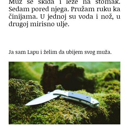
Muž se skida i leže na stomak.
Sedam pored njega. Pružam ruku ka
činijama. U jednoj su voda i nož, u
drugoj mirisno ulje.
Ja sam Lapu i želim da ubijem svog muža.