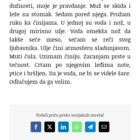
dužnosti, moje je pravdanje. Muž se skida i
leže na stomak. Sedam pored njega. Pružam
ruku ka činijama. U jednoj su voda i nož, u
drugoj mirisno ulje. Voda omekša nož da
lakše seče meso, sećam se reči svog
ljubavnika. Ulje čini atmosferu sladunjavom.
Muti čula. Uzimam činiju. Zaranjam prste u
tečnost. Crtam po njegovim leđima note,
ptice i bršljen. Da je voda, ne bi se videle šare.
Odlučujem da ga volim.
Podeli priču preko socijalnih mreža!
Facebook
X
LinkedIn
WhatsApp
Telegram
Email