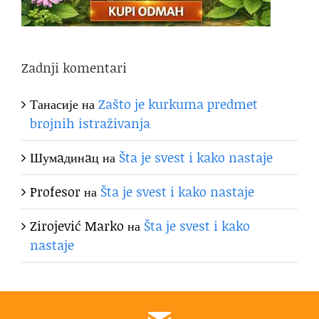
Zadnji komentari
Танасије
на
Zašto je kurkuma predmet
brojnih istraživanja
Шумaдинaц
на
Šta je svest i kako nastaje
Profesor
на
Šta je svest i kako nastaje
Zirojević Marko
на
Šta je svest i kako
nastaje