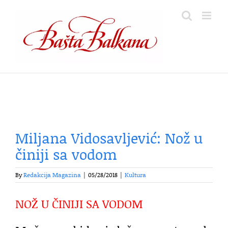
Skip
to
content
Miljana Vidosavljević: Nož u
činiji sa vodom
By
Redakcija Magazina
|
05/28/2018
|
Kultura
NOŽ U ČINIJI SA VODOM