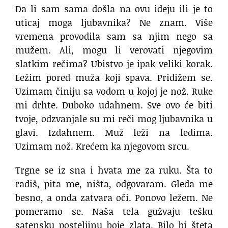
Da li sam sama došla na ovu ideju ili je to
uticaj moga ljubavnika? Ne znam. Više
vremena provodila sam sa njim nego sa
mužem. Ali, mogu li verovati njegovim
slatkim rečima? Ubistvo je ipak veliki korak.
Ležim pored muža koji spava. Pridižem se.
Uzimam činiju sa vodom u kojoj je nož. Ruke
mi drhte. Duboko udahnem. Sve ovo će biti
tvoje, odzvanjale su mi reči mog ljubavnika u
glavi. Izdahnem. Muž leži na leđima.
Uzimam nož. Krećem ka njegovom srcu.
Trgne se iz sna i hvata me za ruku. Šta to
radiš, pita me, ništa, odgovaram. Gleda me
besno, a onda zatvara oči. Ponovo ležem. Ne
pomeramo se. Naša tela gužvaju tešku
satensku posteljinu boje zlata. Bilo bi šteta