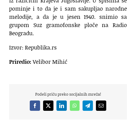
iz razlčitih krajeva Jugoslavije. U spisima se
pominje i to da je i sam sakupljao narodne
melodije, a da je u jesen 1940. snimio sa
grupom Suz gramofonske ploče na Radio
Beogradu.
Izvor: Republika.rs
Priredio:
Velibor Mihić
Podeli priču preko socijalnih mreža!
Facebook
X
LinkedIn
WhatsApp
Telegram
Email