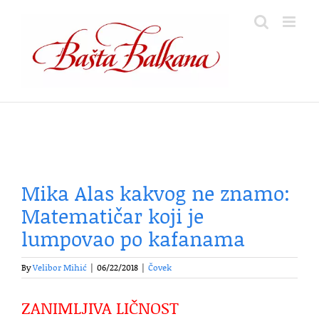
Skip
to
content
Mika Alas kakvog ne znamo:
Matematičar koji je
lumpovao po kafanama
By
Velibor Mihić
|
06/22/2018
|
Čovek
ZANIMLJIVA LIČNOST