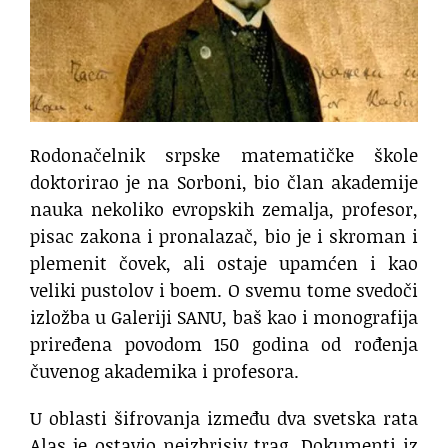
Rodonačelnik srpske matematičke škole
doktorirao je na Sorboni, bio član akademije
nauka nekoliko evropskih zemalja, profesor,
pisac zakona i pronalazač, bio je i skroman i
plemenit čovek, ali ostaje upamćen i kao
veliki pustolov i boem. O svemu tome svedoči
izložba u Galeriji SANU, baš kao i monografija
priređena povodom 150 godina od rođenja
čuvenog akademika i profesora.
U oblasti šifrovanja između dva svetska rata
Alas je ostavio neizbrisiv trag. Dokumenti iz