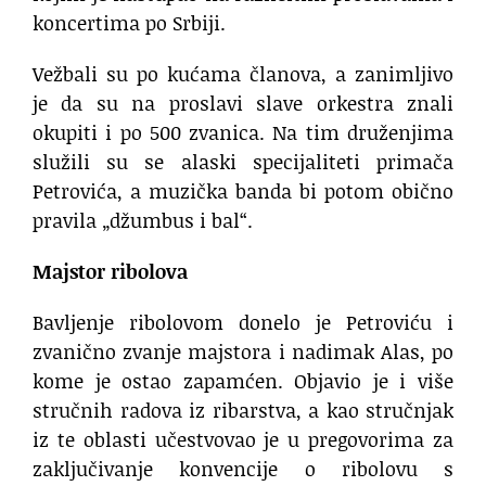
koncertima po Srbiji.
Vežbali su po kućama članova, a zanimljivo
je da su na proslavi slave orkestra znali
okupiti i po 500 zvanica. Na tim druženjima
služili su se alaski specijaliteti primača
Petrovića, a muzička banda bi potom obično
pravila „džumbus i bal“.
Majstor ribolova
Bavljenje ribolovom donelo je Petroviću i
zvanično zvanje majstora i nadimak Alas, po
kome je ostao zapamćen. Objavio je i više
stručnih radova iz ribarstva, a kao stručnjak
iz te oblasti učestvovao je u pregovorima za
zaključivanje konvencije o ribolovu s