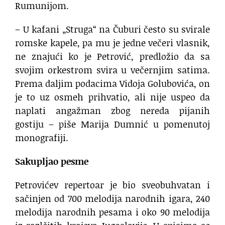
Rumunijom.
– U kafani „Struga“ na Čuburi često su svirale
romske kapele, pa mu je jedne večeri vlasnik,
ne znajući ko je Petrović, predložio da sa
svojim orkestrom svira u večernjim satima.
Prema daljim podacima Vidoja Golubovića, on
je to uz osmeh prihvatio, ali nije uspeo da
naplati angažman zbog nereda pijanih
gostiju – piše Marija Dumnić u pomenutoj
monografiji.
Sakupljao pesme
Petrovićev repertoar je bio sveobuhvatan i
sačinjen od 700 melodija narodnih igara, 240
melodija narodnih pesama i oko 90 melodija