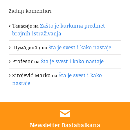
Zadnji komentari
Танасије
на
Zašto je kurkuma predmet
brojnih istraživanja
Шумaдинaц
на
Šta je svest i kako nastaje
Profesor
на
Šta je svest i kako nastaje
Zirojević Marko
на
Šta je svest i kako
nastaje
Newsletter Bastabalkana