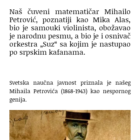
Naš čuveni matematičar Mihailo
Petrović, poznatiji kao Mika Alas,
bio je samouki violinista, obožavao
je narodnu pesmu, a bio je i osnivač
orkestra „Suz“ sa kojim je nastupao
po srpskim kafanama.
Svetska naučna javnost priznala je našeg
Mihaila Petrovića (1868-1943) kao nespornog
genija.