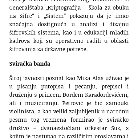
Generalštaba „Kriptografija – škola za obuku
na šifre“ i „Sistem“ pokazuju da je imao
značajna dostignuća u analizi i dizajnu
šifrovskih sistema, kao i u edukaciji mladih
kadrova koji su operativno radili u oblasti
šifrovanja za državne potrebe.
Sviračka banda
Široj javnosti poznat kao Mika Alas uživao je
u pisanju putopisa i pecanju, prepisci i
druženju s princem Ðorđem Karađorđevićem,
ali i muziciranju. Petrović je bio samouki
violinista, a kao veliki zaljubljenik u narodnu
pesmu tog vremena formirao je sviračko
društvo – dvanaestočlani orkestar Suz, s
kojim je nastupao na različitim proslavama i