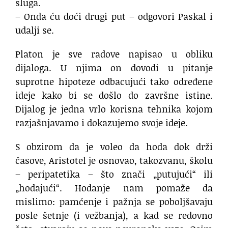
sluga.
– Onda ću doći drugi put – odgovori Paskal i
udalji se.
Platon je sve radove napisao u obliku
dijaloga. U njima on dovodi u pitanje
suprotne hipoteze odbacujući tako određene
ideje kako bi se došlo do završne istine.
Dijalog je jedna vrlo korisna tehnika kojom
razjašnjavamo i dokazujemo svoje ideje.
S obzirom da je voleo da hoda dok drži
časove, Aristotel je osnovao, takozvanu, školu
– peripatetika – što znači „putujući“ ili
„hodajući“. Hodanje nam pomaže da
mislimo: pamćenje i pažnja se poboljšavaju
posle šetnje (i vežbanja), a kad se redovno