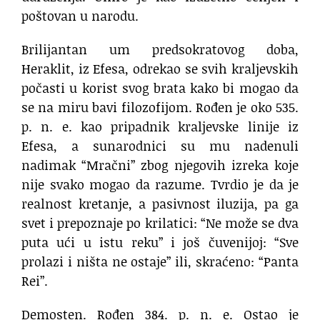
poštovan u narodu.
Brilijantan um predsokratovog doba,
Heraklit, iz Efesa, odrekao se svih kraljevskih
počasti u korist svog brata kako bi mogao da
se na miru bavi filozofijom. Rođen je oko 535.
p. n. e. kao pripadnik kraljevske linije iz
Efesa, a sunarodnici su mu nadenuli
nadimak “Mračni” zbog njegovih izreka koje
nije svako mogao da razume. Tvrdio je da je
realnost kretanje, a pasivnost iluzija, pa ga
svet i prepoznaje po krilatici: “Ne može se dva
puta ući u istu reku” i još čuvenijoj: “Sve
prolazi i ništa ne ostaje” ili, skraćeno: “Panta
Rei”.
Demosten. Rođen 384. p. n. e. Ostao je