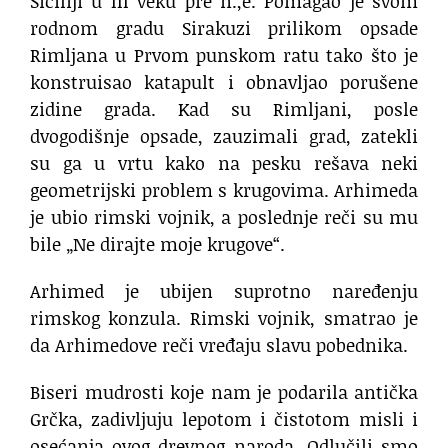
Siciliji u III veku pre n.,e. Pomagao je svom
rodnom gradu Sirakuzi prilikom opsade
Rimljana u Prvom punskom ratu tako što je
konstruisao katapult i obnavljao porušene
zidine grada. Kad su Rimljani, posle
dvogodišnje opsade, zauzimali grad, zatekli
su ga u vrtu kako na pesku rešava neki
geometrijski problem s krugovima. Arhimeda
je ubio rimski vojnik, a poslednje reči su mu
bile „Ne dirajte moje krugove“.
Arhimed je ubijen suprotno naređenju
rimskog konzula. Rimski vojnik, smatrao je
da Arhimedove reči vređaju slavu pobednika.
Biseri mudrosti koje nam je podarila antička
Grčka, zadivljuju lepotom i čistotom misli i
osećanja ovog drevnog naroda. Odlučili smo