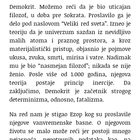
Demokrit. Možemo reći da je bio uticajan
filozof, u doba pre Sokrata. Proslavilo ga je
delo pod naslovom “Veliki red sveta”. Izneo je
teoriju da je univerzum sazdan iz nevidljivo
malih atoma i praznog prostora, a kroz
materijalistički pristup, objasnio je pojmove
ukusa, zvuka, smrti, mirisa i vatre. Nadimak
mu je bio “nasmejan filozof”; nikada se nije
ženio. Posle više od 1.000 godina, njegova
teorija postaje princip inercije. Da
zaključimo, Demokrit je začetnik strogog
determinizma, odnosno, fatalizma.
Na red nam je stigao Ezop kog su proslavile
njegove vanvremenske basne. O njegovom
životu se malo može reći jer postoji mnogo
nejasnoća, nepotpunih podataka kao, na