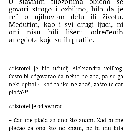
O slavnim filozofima obično se
govori strogo i ozbiljno, bilo da je
reč o njihovom delu ili životu.
Međutim, kao i svi drugi ljudi, ni
oni nisu bili lišeni određenih
anegdota koje su ih pratile.
Aristotel je bio učitelj Aleksandra Velikog.
Često bi odgovarao da nešto ne zna, pa su ga
neki upitali: „Kad toliko ne znaš, zašto te car
plaća?!“
Aristotel je odgovarao:
– Car me plaća za ono što znam. Kad bi me
plaćao za ono što ne znam, ne bi mu bila