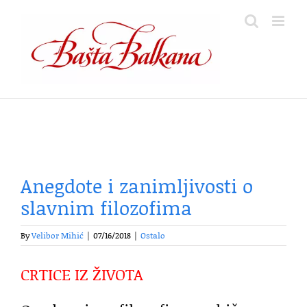
Skip
to
content
Anegdote i zanimljivosti o
slavnim filozofima
By
Velibor Mihić
|
07/16/2018
|
Ostalo
CRTICE IZ ŽIVOTA