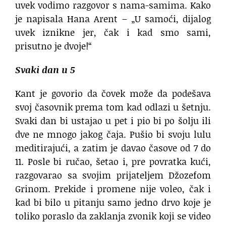
uvek vodimo razgovor s nama-samima. Kako
je napisala Hana Arent – „U samoći, dijalog
uvek iznikne jer, čak i kad smo sami,
prisutno je dvoje!“
Svaki dan u 5
Kant je govorio da čovek može da podešava
svoj časovnik prema tom kad odlazi u šetnju.
Svaki dan bi ustajao u pet i pio bi po šolju ili
dve ne mnogo jakog čaja. Pušio bi svoju lulu
meditirajući, a zatim je davao časove od 7 do
11. Posle bi ručao, šetao i, pre povratka kući,
razgovarao sa svojim prijateljem Džozefom
Grinom. Prekide i promene nije voleo, čak i
kad bi bilo u pitanju samo jedno drvo koje je
toliko poraslo da zaklanja zvonik koji se video