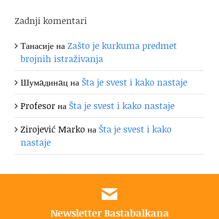
Zadnji komentari
Танасије
на
Zašto je kurkuma predmet
brojnih istraživanja
Шумaдинaц
на
Šta je svest i kako nastaje
Profesor
на
Šta je svest i kako nastaje
Zirojević Marko
на
Šta je svest i kako
nastaje
Newsletter Bastabalkana