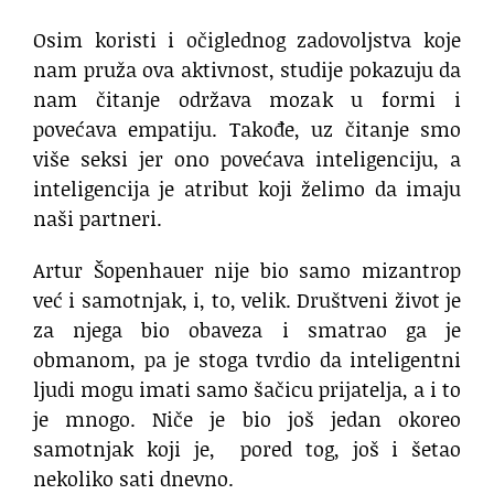
Osim koristi i očiglednog zadovoljstva koje
nam pruža ova aktivnost, studije pokazuju da
nam čitanje održava mozak u formi i
povećava empatiju. Takođe, uz čitanje smo
više seksi jer ono povećava inteligenciju, a
inteligencija je atribut koji želimo da imaju
naši partneri.
Artur Šopenhauer nije bio samo mizantrop
već i samotnjak, i, to, velik. Društveni život je
za njega bio obaveza i smatrao ga je
obmanom, pa je stoga tvrdio da inteligentni
ljudi mogu imati samo šačicu prijatelja, a i to
je mnogo. Niče je bio još jedan okoreo
samotnjak koji je, pored tog, još i šetao
nekoliko sati dnevno.