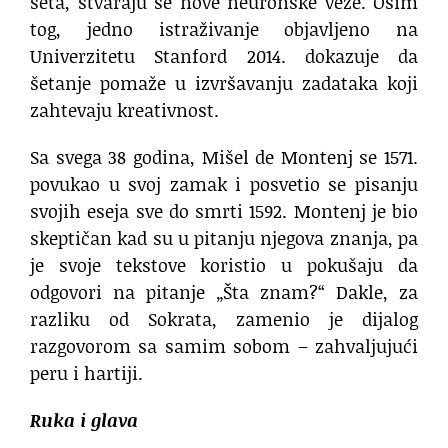
šeta, stvaraju se nove neuronske veze. Osim
tog, jedno istraživanje objavljeno na
Univerzitetu Stanford 2014. dokazuje da
šetanje pomaže u izvršavanju zadataka koji
zahtevaju kreativnost.
Sa svega 38 godina, Mišel de Montenj se 1571.
povukao u svoj zamak i posvetio se pisanju
svojih eseja sve do smrti 1592. Montenj je bio
skeptičan kad su u pitanju njegova znanja, pa
je svoje tekstove koristio u pokušaju da
odgovori na pitanje „Šta znam?“ Dakle, za
razliku od Sokrata, zamenio je dijalog
razgovorom sa samim sobom – zahvaljujući
peru i hartiji.
Ruka i glava