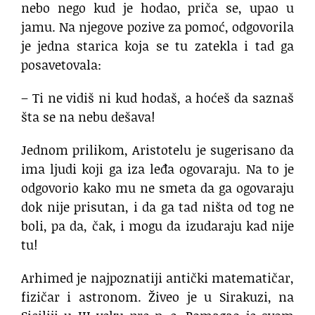
nebo nego kud je hodao, priča se, upao u
jamu. Na njegove pozive za pomoć, odgovorila
je jedna starica koja se tu zatekla i tad ga
posavetovala:
– Ti ne vidiš ni kud hodaš, a hoćeš da saznaš
šta se na nebu dešava!
Jednom prilikom, Aristotelu je sugerisano da
ima ljudi koji ga iza leđa ogovaraju. Na to je
odgovorio kako mu ne smeta da ga ogovaraju
dok nije prisutan, i da ga tad ništa od tog ne
boli, pa da, čak, i mogu da izudaraju kad nije
tu!
Arhimed je najpoznatiji antički matematičar,
fizičar i astronom. Živeo je u Sirakuzi, na