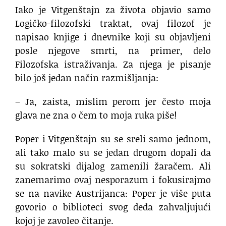
Iako je Vitgenštajn za života objavio samo
Logičko-filozofski traktat, ovaj filozof je
napisao knjige i dnevnike koji su objavljeni
posle njegove smrti, na primer, delo
Filozofska istraživanja. Za njega je pisanje
bilo još jedan način razmišljanja:
– Ja, zaista, mislim perom jer često moja
glava ne zna o čem to moja ruka piše!
Poper i Vitgenštajn su se sreli samo jednom,
ali tako malo su se jedan drugom dopali da
su sokratski dijalog zamenili žaračem. Ali
zanemarimo ovaj nesporazum i fokusirajmo
se na navike Austrijanca: Poper je više puta
govorio o biblioteci svog deda zahvaljujući
kojoj je zavoleo čitanje.