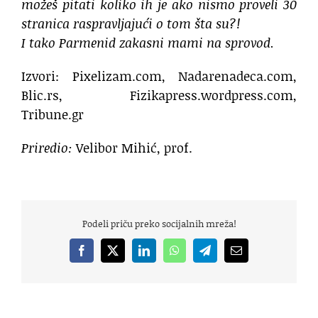
možeš pitati koliko ih je ako nismo proveli 30
stranica raspravljajući o tom šta su?!
I tako Parmenid zakasni mami na sprovod.
Izvori: Pixelizam.com, Nadarenadeca.com,
Blic.rs, Fizikapress.wordpress.com,
Tribune.gr
Priredio:
Velibor Mihić, prof.
Podeli priču preko socijalnih mreža!
Facebook
X
LinkedIn
WhatsApp
Telegram
Email