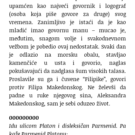
upamćen kao najveći govornik i logograf
(osoba koja piše govore za druge) svog
vremena. Zanimljivo je istaći da je kao
mladić imao govornu manu – mucao je,
međutim, snagom volje i svakodnevnom
vežbom je pobedio ovaj nedostatak. Svaki dan
je odlazio na morsku obalu, stavljao
kamenčiće u usta i govorio, naglas
pokušavajući da nadglasa šum visokih talasa.
Proslavile su ga i čuvene “Filipike”, govori
protiv Filipa Makedonskog. Ne želevši da
padne u ruke njegovog sina, Aleksandra
Makedonskog, sam je sebi oduzeo život.
000000000
Idu ulicom Platon i disleksičan Parmenid. Pa
kaže Parmenid Platonu: