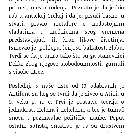
primer, mesto rođenja. Poznato je da je bio
rob u antičkoj Grčkoj i da je, pišući basne, u
stvari, pravio metafore o nedostojnim
vladarima i moćnicima svog vremena
predstavljajući ih kroz likove životinja.
Ismevao je pohlepu, lenjost, bahatost, zlobu.
Tvrdi se da je umro tako što su ga stanovnici
Delfa, zbog njegove slobodoumnosti, gurnuli
s visoke litice.
Poslednji s naše liste od 10 odabranih je
Antifont za kog se tvrdi da je živeo u Atini, u
5. veku p. n. e. Prvi je postavio teoriju o
jednakosti Helena i nehelena, a bio je tumač
snova i poznavalac političke nauke. Poput
ostalih sofista, smatrao je da su društveni