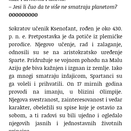
– Jesi li čuo da te više ne smatraju planetom?
000000000
Sokratov učenik Ksenofant, rođen je oko 430.
p. n. e. Pretpostavka je da potiče iz plemićke
porodice. Njegovo učenje, rad i zalaganje,
odnosili su se na aristokratsko uređenje
Sparte. Pridružuje se vojnom pohodu na Malu
Aziju gde biva kažnjen i izgnan iz zemlje. Iako
ga mnogi smatraju izdajicom, Spartanci su
ga voleli i prihvatili. On 17 mirnih godina
provodi na imanju, u blizini Olimpije.
Njegova svestranost, zainteresovanost i vedar
karakter, obeležili su spise koje je ostavio za
sobom, a ti radovi su bili ujedno i ogledalo
njegovih jasnih i jednostavnih životnih
principa.