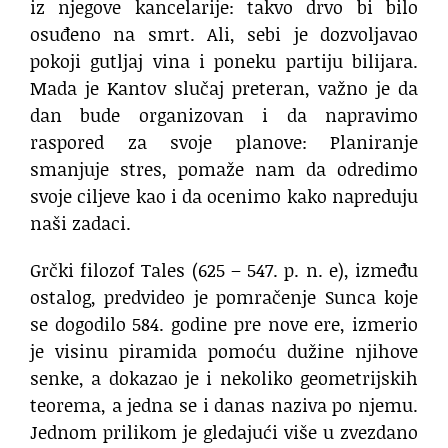
iz njegove kancelarije: takvo drvo bi bilo
osuđeno na smrt. Ali, sebi je dozvoljavao
pokoji gutljaj vina i poneku partiju bilijara.
Mada je Kantov slučaj preteran, važno je da
dan bude organizovan i da napravimo
raspored za svoje planove: Planiranje
smanjuje stres, pomaže nam da odredimo
svoje ciljeve kao i da ocenimo kako napreduju
naši zadaci.
Grčki filozof Tales (625 – 547. p. n. e), između
ostalog, predvideo je pomračenje Sunca koje
se dogodilo 584. godine pre nove ere, izmerio
je visinu piramida pomoću dužine njihove
senke, a dokazao je i nekoliko geometrijskih
teorema, a jedna se i danas naziva po njemu.
Jednom prilikom je gledajući više u zvezdano