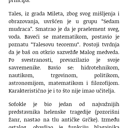
Tales, iz grada Mileta, zbog svog mišljenja i
obrazovanja, uvršćen je u grupu “Sedam
mudraca”. Smatrao je da je praelement sveg,
voda. Baveći se matematikom, postavio je
poznatu “Talesovu teoremu“. Postoji tvrdnja
da je baš on otkrio sazvežđe Malog medveda.
Po svestranosti, prevazilazio je svoje
savremenike. Bavio se: hidrotehnikom,
nautikom, trgovinom, politikom,
astronomijom, matematikom i filozofijom.
Karakteristično je i to što nije imao učitelja.
Sofokle je bio jedan od najvažnijih
predstavnika helenske tragedije (pozorišni
žanr, nastao na tlu antičke Grčke). Između
ostalog, obavljao je funkciju blagajnika