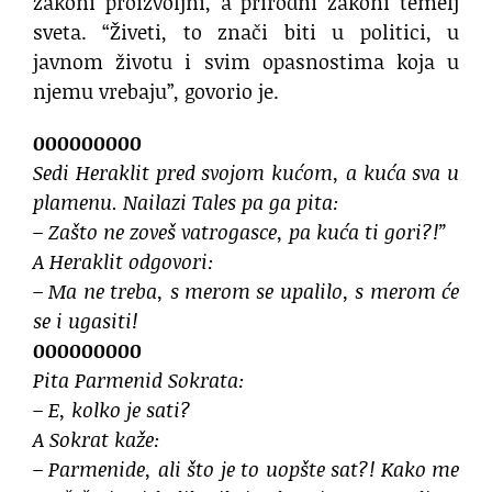
zakoni proizvoljni, a prirodni zakoni temelj
sveta. “Živeti, to znači biti u politici, u
javnom životu i svim opasnostima koja u
njemu vrebaju”, govorio je.
000000000
Sedi Heraklit pred svojom kućom, a kuća sva u
plamenu. Nailazi Tales pa ga pita:
– Zašto ne zoveš vatrogasce, pa kuća ti gori?!”
A Heraklit odgovori:
– Ma ne treba, s merom se upalilo, s merom će
se i ugasiti!
000000000
Pita Parmenid Sokrata:
– E, kolko je sati?
A Sokrat kaže:
– Parmenide, ali što je to uopšte sat?! Kako me