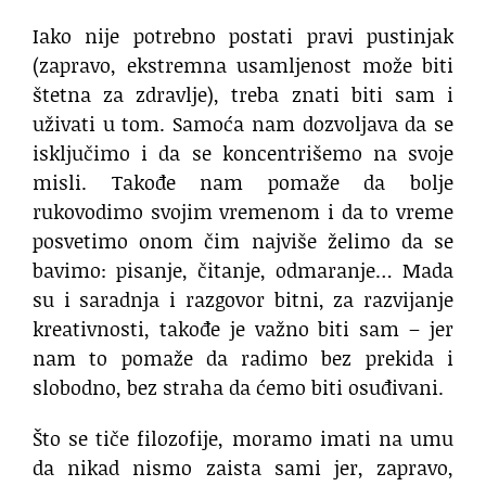
Iako nije potrebno postati pravi pustinjak
(zapravo, ekstremna usamljenost može biti
štetna za zdravlje), treba znati biti sam i
uživati u tom. Samoća nam dozvoljava da se
isključimo i da se koncentrišemo na svoje
misli. Takođe nam pomaže da bolje
rukovodimo svojim vremenom i da to vreme
posvetimo onom čim najviše želimo da se
bavimo: pisanje, čitanje, odmaranje… Mada
su i saradnja i razgovor bitni, za razvijanje
kreativnosti, takođe je važno biti sam – jer
nam to pomaže da radimo bez prekida i
slobodno, bez straha da ćemo biti osuđivani.
Što se tiče filozofije, moramo imati na umu
da nikad nismo zaista sami jer, zapravo,