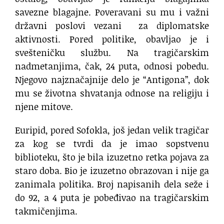
savezne blagajne. Poveravani su mu i važni
državni poslovi vezani za diplomatske
aktivnosti. Pored politike, obavljao je i
svešteničku službu. Na tragičarskim
nadmetanjima, čak, 24 puta, odnosi pobedu.
Njegovo najznačajnije delo je “Antigona”, dok
mu se životna shvatanja odnose na religiju i
njene mitove.
Euripid, pored Sofokla, još jedan velik tragičar
za kog se tvrdi da je imao sopstvenu
biblioteku, što je bila izuzetno retka pojava za
staro doba. Bio je izuzetno obrazovan i nije ga
zanimala politika. Broj napisanih dela seže i
do 92, a 4 puta je pobeđivao na tragičarskim
takmičenjima.