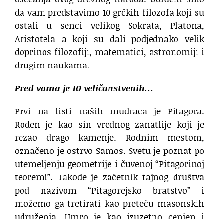
da vam predstavimo 10 grčkih filozofa koji su
ostali u senci velikog Sokrata, Platona,
Aristotela a koji su dali podjednako velik
doprinos filozofiji, matematici, astronomiji i
drugim naukama.
Pred vama je 10 veličanstvenih…
Prvi na listi naših mudraca je Pitagora.
Rođen je kao sin vrednog zanatlije koji je
rezao drago kamenje. Rodnim mestom,
označeno je ostrvo Samos. Svetu je poznat po
utemeljenju geometrije i čuvenoj “Pitagorinoj
teoremi”. Takođe je začetnik tajnog društva
pod nazivom “Pitagorejsko bratstvo” i
možemo ga tretirati kao preteču masonskih
udruženja. Umro je kao izuzetno cenjen i