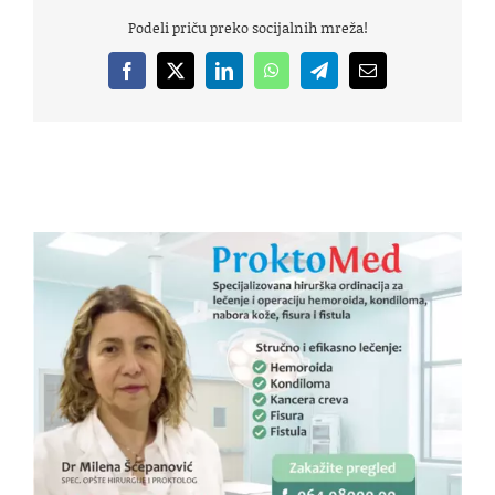
Podeli priču preko socijalnih mreža!
Facebook
X
LinkedIn
WhatsApp
Telegram
Email