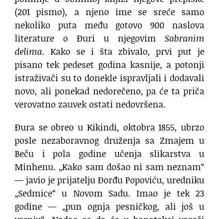
(201 pismo), a njeno ime se sreće samo
nekoliko puta među gotovo 900 naslova
literature o Đuri u njegovim
Sabranim
delima
. Kako se i šta zbivalo, prvi put je
pisano tek pedeset godina kasnije, a potonji
istraživači su to donekle ispravljali i dodavali
novo, ali ponekad nedorečeno, pa će ta priča
verovatno zauvek ostati nedovršena.
Đura se obreo u Kikindi, oktobra 1855, ubrzo
posle nezaboravnog druženja sa Zmajem u
Beču i pola godine učenja slikarstva u
Minhenu. „Kako sam došao ni sam neznam“
— javio je prijatelju Đorđu Popoviću, uredniku
„Sedmice“ u Novom Sadu. Imao je tek 23
godine — „pun ognja pesničkog, ali još u