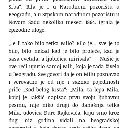
Srba“. Bila je i u Narodnom pozorištu u
Beogradu, a u Srpskom narodnom pozorištu u
Novom Sadu nekoliko meseci 1864. Igrala je
epizodne uloge.
„Je l’ tako bilo tetka Milo? Bilo je… sve je to
bilo, bilo nekad kad je bilo proleće, kad je
sasa cvetala, a ljubičica mirisala“ — Nušić je
ove reči uputio samoj Mili, koja je tada živela
u Beogradu. Sve govori da je on Milu poznavao
i verovatno je od nje i saznao pojedinosti
priče „Kod belog krsta“: „Mila, ta lepa Mila,
kojoj je Jakšić napisao prvu svoju ljubavnu
pesmu, nije niko drugi do današnja tetka
Mila, udovica Đure Rajkovića, koju smo kroz
dugi niz godina viđali na beogradskoj