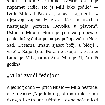
sliku i u tome se toliko izveštio, da ju je
napamet radio, što je Mili jako godilo“ —
tvrdi Milorad Pavlović, a ovi fragmenti iz
njegovog zapisa iz 1925. liče na uvod o
nastajanju portreta „Devojka u plavom“.
Ushićen Milom, Đura je ponovo propevao,
posle dužeg ćutanja, pa javlja Popoviću u Novi
Sad: „Pesama imam sjaset božji a bićeji i
više“… Zaljubljeni Đura ne izbija iz krčme:
tamo je Mila, tamo Ana. Mili je 21, Ani 19
godina.
„Mila“ zvuči čežnjom
A jednog dana — priča Nušić — Mila nestade,
ode u goste: „Nije bila u gostima ni desetinu
dana, ali se to Đuri učinilo… da se neće nikad