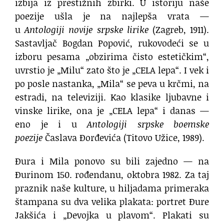
izbija iz prestižnih zbirki. U istoriju naše
poezije ušla je na najlepša vrata —
u
Antologiji novije srpske lirike
(Zagreb, 1911).
Sastavljač Bogdan Popović, rukovodeći se u
izboru pesama „obzirima čisto estetičkim“,
uvrstio je „Milu“ zato što je „CELA lepa“. I vek i
po posle nastanka, „Mila“ se peva u krčmi, na
estradi, na televiziji. Kao klasike ljubavne i
vinske lirike, ona je „CELA lepa“ i danas —
eno je i u
Antologiji srpske boemske
poezije
Časlava Đorđevića (Titovo Užice, 1989).
Đura i Mila ponovo su bili zajedno — na
Đurinom 150. rođendanu, oktobra 1982. Za taj
praznik naše kulture, u hiljadama primeraka
štampana su dva velika plakata: portret Đure
Jakšića i „Devojka u plavom“. Plakati su