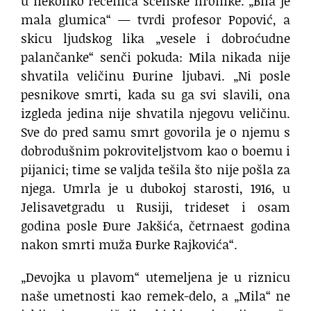
u nekoliko rečenica scenske hronike. „Bila je
mala glumica“ — tvrdi profesor Popović, a
skicu ljudskog lika „vesele i dobroćudne
palančanke“ senči pokuda: Mila nikada nije
shvatila veličinu Đurine ljubavi. „Ni posle
pesnikove smrti, kada su ga svi slavili, ona
izgleda jedina nije shvatila njegovu veličinu.
Sve do pred samu smrt govorila je o njemu s
dobrodušnim pokroviteljstvom kao o boemu i
pijanici; time se valjda tešila što nije pošla za
njega. Umrla je u dubokoj starosti, 1916, u
Jelisavetgradu u Rusiji, trideset i osam
godina posle Đure Jakšića, četrnaest godina
nakon smrti muža Đurke Rajkovića“.
„Devojka u plavom“ utemeljena je u riznicu
naše umetnosti kao remek-delo, a „Mila“ ne