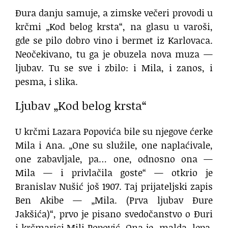
Đura danju samuje, a zimske večeri provodi u
krčmi „Kod belog krsta“, na glasu u varoši,
gde se pilo dobro vino i bermet iz Karlovaca.
Neočekivano, tu ga je obuzela nova muza —
ljubav. Tu se sve i zbilo: i Mila, i zanos, i
pesma, i slika.
Ljubav „Kod belog krsta“
U krčmi Lazara Popovića bile su njegove ćerke
Mila i Ana. „One su služile, one naplaćivale,
one zabavljale, pa… one, odnosno ona —
Mila — i privlačila goste“ — otkrio je
Branislav Nušić još 1907. Taj prijateljski zapis
Ben Akibe — „Mila. (Prva ljubav Đure
Jakšića)“, prvo je pisano svedočanstvo o Đuri
i krčmarici Mili Popović. Ona je „malda, lepa,