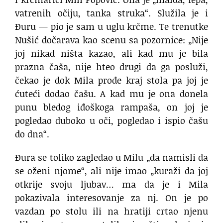
vatrenih očiju, tanka struka“. Služila je i
Đuru — pio je sam u uglu krčme. Te trenutke
Nušić dočarava kao scenu sa pozornice: „Nije
joj nikad ništa kazao, ali kad mu je bila
prazna čaša, nije hteo drugi da ga posluži,
čekao je dok Mila prođe kraj stola pa joj je
ćuteći dodao čašu. A kad mu je ona donela
punu bledog iđoškoga rampaša, on joj je
pogledao duboko u oči, pogledao i ispio čašu
do dna“.
Đura se toliko zagledao u Milu „da namisli da
se oženi njome“, ali nije imao „kuraži da joj
otkrije svoju ljubav… ma da je i Mila
pokazivala interesovanje za nj. On je po
vazdan po stolu ili na hratiji crtao njenu