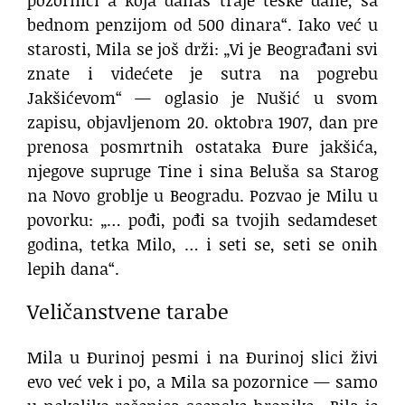
pozornici a koja danas traje teške dane, sa
bednom penzijom od 500 dinara“. Iako već u
starosti, Mila se još drži: „Vi je Beograđani svi
znate i videćete je sutra na pogrebu
Jakšićevom“ — oglasio je Nušić u svom
zapisu, objavljenom 20. oktobra 1907, dan pre
prenosa posmrtnih ostataka Đure jakšića,
njegove supruge Tine i sina Beluša sa Starog
na Novo groblje u Beogradu. Pozvao je Milu u
povorku: „… pođi, pođi sa tvojih sedamdeset
godina, tetka Milo, … i seti se, seti se onih
lepih dana“.
Veličanstvene tarabe
Mila u Đurinoj pesmi i na Đurinoj slici živi
evo već vek i po, a Mila sa pozornice — samo