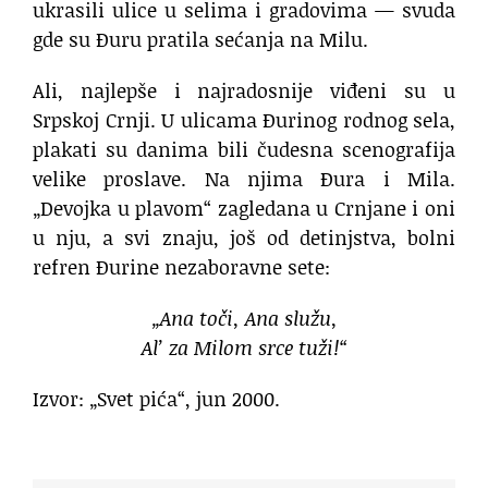
ukrasili ulice u selima i gradovima — svuda
gde su Đuru pratila sećanja na Milu.
Ali, najlepše i najradosnije viđeni su u
Srpskoj Crnji. U ulicama Đurinog rodnog sela,
plakati su danima bili čudesna scenografija
velike proslave. Na njima Đura i Mila.
„Devojka u plavom“ zagledana u Crnjane i oni
u nju, a svi znaju, još od detinjstva, bolni
refren Đurine nezaboravne sete:
„Ana toči, Ana služu,
Al’ za Milom srce tuži!“
Izvor: „Svet pića“, jun 2000.