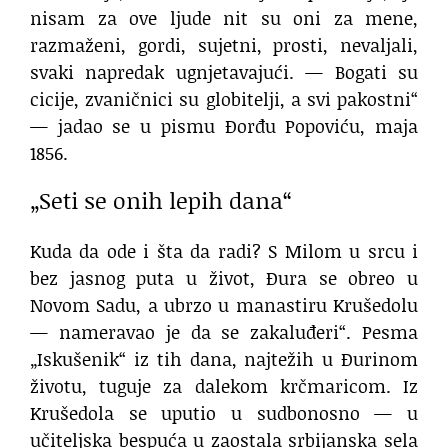
nisam za ove ljude nit su oni za mene,
razmaženi, gordi, sujetni, prosti, nevaljali,
svaki napredak ugnjetavajući. — Bogati su
cicije, zvaničnici su globitelji, a svi pakostni“
— jadao se u pismu Đorđu Popoviću, maja
1856.
„Seti se onih lepih dana“
Kuda da ode i šta da radi? S Milom u srcu i
bez jasnog puta u život, Đura se obreo u
Novom Sadu, a ubrzo u manastiru Krušedolu
— nameravao je da se zakaluđeri“. Pesma
„Iskušenik“ iz tih dana, najtežih u Đurinom
životu, tuguje za dalekom krčmaricom. Iz
Krušedola se uputio u sudbonosno — u
učiteljska bespuća u zaostala srbijanska sela