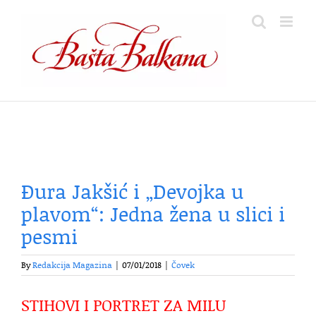
Skip
to
content
Đura Jakšić i „Devojka u
plavom“: Jedna žena u slici i
pesmi
By
Redakcija Magazina
|
07/01/2018
|
Čovek
STIHOVI I PORTRET ZA MILU