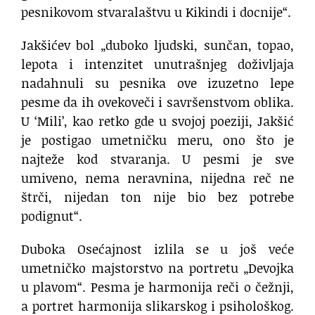
pesnikovom stvaralaštvu u Kikindi i docnije“.
Jakšićev bol „duboko ljudski, sunčan, topao,
lepota i intenzitet unutrašnjeg doživljaja
nadahnuli su pesnika ove izuzetno lepe
pesme da ih ovekoveči i savršenstvom oblika.
U ‘Mili’, kao retko gde u svojoj poeziji, Jakšić
je postigao umetničku meru, ono što je
najteže kod stvaranja. U pesmi je sve
umiveno, nema neravnina, nijedna reč ne
štrči, nijedan ton nije bio bez potrebe
podignut“.
Duboka Osećajnost izlila se u još veće
umetničko majstorstvo na portretu „Devojka
u plavom“. Pesma je harmonija reči o čežnji,
a portret harmonija slikarskog i psihološkog.