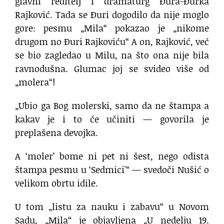
glavni reditelj i dramaturg Đura-Đurka
Rajković. Tada se Đuri dogodilo da nije moglo
gore: pesmu „Mila“ pokazao je „nikome
drugom no Đuri Rajkoviću“ A on, Rajković, već
se bio zagledao u Milu, na što ona nije bila
ravnodušna. Glumac joj se svideo više od
„molera“!
„Ubio ga Bog molerski, samo da ne štampa a
kakav je i to će učiniti — govorila je
preplašena devojka.
A ‘moler’ bome ni pet ni šest, nego odista
štampa pesmu u ‘Sedmici'“ — svedoči Nušić o
velikom obrtu idile.
U tom „listu za nauku i zabavu“ u Novom
Sadu, „Mila“ je objavljena „U nedelju 19.