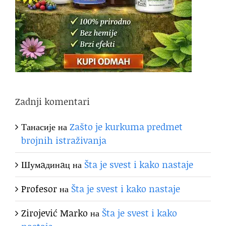
Zadnji komentari
Танасије
на
Zašto je kurkuma predmet
brojnih istraživanja
Шумaдинaц
на
Šta je svest i kako nastaje
Profesor
на
Šta je svest i kako nastaje
Zirojević Marko
на
Šta je svest i kako