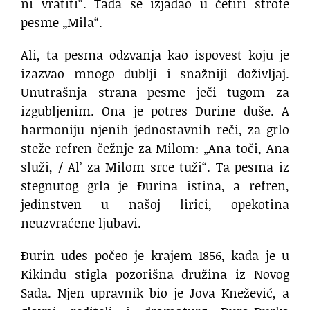
ni vratiti“. Tada se izjadao u četiri strofe
pesme „Mila“.
Ali, ta pesma odzvanja kao ispovest koju je
izazvao mnogo dublji i snažniji doživljaj.
Unutrašnja strana pesme ječi tugom za
izgubljenim. Ona je potres Đurine duše. A
harmoniju njenih jednostavnih reči, za grlo
steže refren čežnje za Milom: „Ana toči, Ana
služi, / Al’ za Milom srce tuži“. Ta pesma iz
stegnutog grla je Đurina istina, a refren,
jedinstven u našoj lirici, opekotina
neuzvraćene ljubavi.
Đurin udes počeo je krajem 1856, kada je u
Kikindu stigla pozorišna družina iz Novog
Sada. Njen upravnik bio je Jova Knežević, a