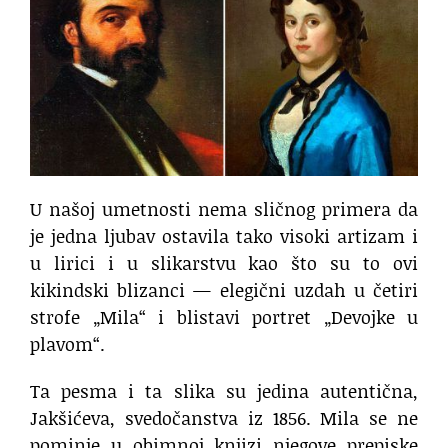
U našoj umetnosti nema sličnog primera da
je jedna ljubav ostavila tako visoki artizam i
u lirici i u slikarstvu kao što su to ovi
kikindski blizanci — elegični uzdah u četiri
strofe „Mila“ i blistavi portret „Devojke u
plavom“.
Ta pesma i ta slika su jedina autentična,
Jakšićeva, svedočanstva iz 1856. Mila se ne
pominje u obimnoj knjizi njegove prepiske