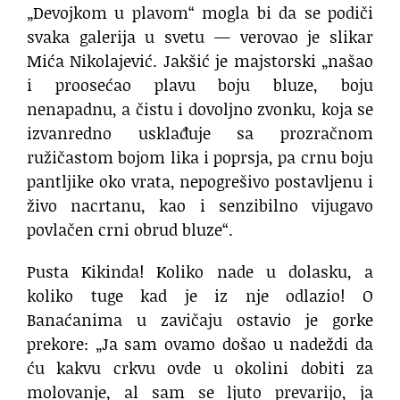
„Devojkom u plavom“ mogla bi da se podiči
svaka galerija u svetu — verovao je slikar
Mića Nikolajević. Jakšić je majstorski „našao
i proosećao plavu boju bluze, boju
nenapadnu, a čistu i dovoljno zvonku, koja se
izvanredno usklađuje sa prozračnom
ružičastom bojom lika i poprsja, pa crnu boju
pantljike oko vrata, nepogrešivo postavljenu i
živo nacrtanu, kao i senzibilno vijugavo
povlačen crni obrud bluze“.
Pusta Kikinda! Koliko nade u dolasku, a
koliko tuge kad je iz nje odlazio! O
Banaćanima u zavičaju ostavio je gorke
prekore: „Ja sam ovamo došao u nadeždi da
ću kakvu crkvu ovde u okolini dobiti za
molovanje, al sam se ljuto prevarijo, ja