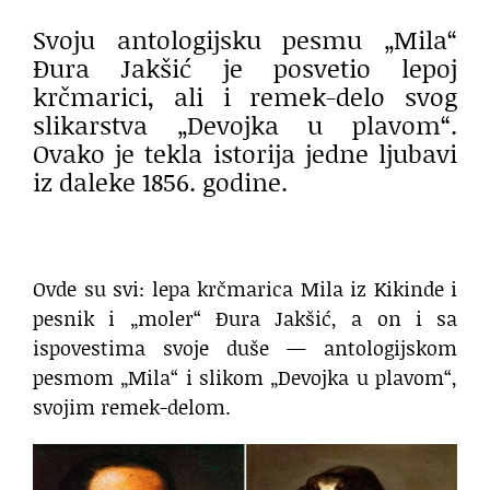
Svoju antologijsku pesmu „Mila“
Đura Jakšić je posvetio lepoj
krčmarici, ali i remek-delo svog
slikarstva „Devojka u plavom“.
Ovako je tekla istorija jedne ljubavi
iz daleke 1856. godine.
Ovde su svi: lepa krčmarica Mila iz Kikinde i
pesnik i „moler“ Đura Jakšić, a on i sa
ispovestima svoje duše — antologijskom
pesmom „Mila“ i slikom „Devojka u plavom“,
svojim remek-delom.