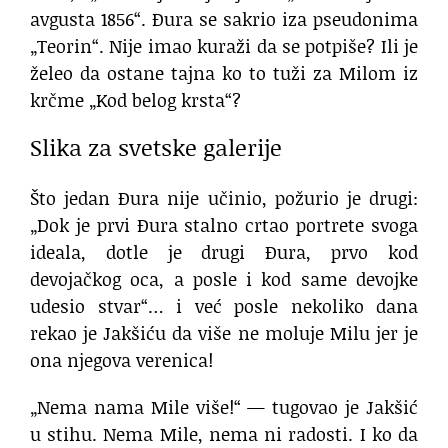
avgusta 1856“. Đura se sakrio iza pseudonima
„Teorin“. Nije imao kuraži da se potpiše? Ili je
želeo da ostane tajna ko to tuži za Milom iz
krčme „Kod belog krsta“?
Slika za svetske galerije
Što jedan Đura nije učinio, požurio je drugi:
„Dok je prvi Đura stalno crtao portrete svoga
ideala, dotle je drugi Đura, prvo kod
devojačkog oca, a posle i kod same devojke
udesio stvar“… i već posle nekoliko dana
rekao je Jakšiću da više ne moluje Milu jer je
ona njegova verenica!
„Nema nama Mile više!“ — tugovao je Jakšić
u stihu. Nema Mile, nema ni radosti. I ko da