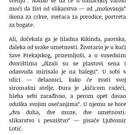
vrenju“. Nadao se da će u banatskoj varoši
moći da živi od slikarstva — od „molovanja“
ikona za crkve, svetaca za porodice, portreta
za bogate.
Ali, dočekala ga je hladna Kikinda, paorska,
daleka od svake umetnosti. Životario je u kući
Save Prekajskog, prizemljuši, a u susednim
dvorištima „dizali su se plastovi sena i
odasvuda mirisalo je na balegu“. U sobi s
ulici — delaonici, kako će zvati svoj
siromašni atelje, Đura je „kičicom radeći,
hleba sebi zarađivao, a perom opet davao
oduška svojim osećanjima“. U njemu se bore
„dva duha, dve muze, dve umetnosti:
slikarstvo i pesništvo“ — pisaće Ljubomir
Lotić.