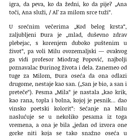
igra, da peva, ko da žedni, ko da pije? „Ana
toči, Ana služi, / Al’ za milom srce tuži“.
U srećnim večerima „Kod belog krsta“,
zaljubljeni Đura je „mlad, duševno zdrav
plebejac, s korenjem duboko puštenim u
život“, pa voli Milu ovozemaljski — ovakvog
ga vidi profesor Miodrag Popović, najbolji
poznavalac Đurinog života i dela. Zanemeo od
tuge za Milom, Đura oseća da ona odlazi
drugome, nestaje kao san. („San je bio, a san i
preteče“). Pesma „Mila“ je nastala „kao krik,
kao rana, topla i bolna, kojoj je pesnik… dao
vinsko poetski kolorit“: Sećanje na Milu
naslućuje se u nekoliko pesama iz toga
vremena, a ona je bila „jedan od izvora one
gorke niti koja se tako snažno oseća u