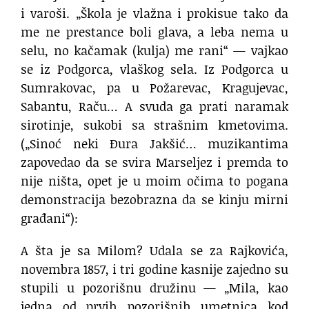
i varoši. „Škola je vlažna i prokisue tako da
me ne prestance boli glava, a leba nema u
selu, no kačamak (kulja) me rani“ — vajkao
se iz Podgorca, vlaškog sela. Iz Podgorca u
Sumrakovac, pa u Požarevac, Kragujevac,
Sabantu, Raču… A svuda ga prati naramak
sirotinje, sukobi sa strašnim kmetovima.
(„Sinoć neki Đura Jakšić… muzikantima
zapovedao da se svira Marseljez i premda to
nije ništa, opet je u moim očima to pogana
demonstracija bezobrazna da se kinju mirni
građani“):
A šta je sa Milom? Udala se za Rajkovića,
novembra 1857, i tri godine kasnije zajedno su
stupili u pozorišnu družinu — „Mila, kao
jedna od prvih pozorišnih umetnica kod