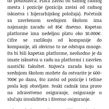
do poslodavca. Plata zavisi od samog radnog
mesta i pozicije (pozicija zavisi od radnog
iskustva i hijerarhijskog položaja). Početnik
sa završenom srednjom školom ima
najmanju zaradu od 85€ dnevno. Kapetan
platforme ima nedeljnu platu oko 10.000€.
Cifre se razlikuju od kompanije do
kompanije, ali okvirno to ne odstupa mnogo.
Da bi bili kapetan platforme, neohodno je da
imate iskustva u radu na platformi i završen
nautički fakultet. Najveća zarada koju sa
srednjom školom možete da ostvarite je 600-
700€ po danu, što zavisi od pozicije i težine
posla koji obavljate. Svaki radnik ima pravo
na zdravstveno osiguranje, osiguranje u
slučaju invaliditeta i životno osiguranje.