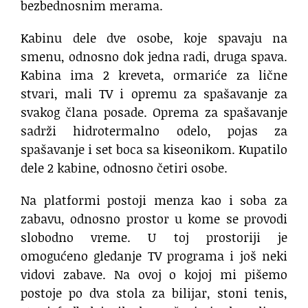
bezbednosnim merama.
Kabinu dele dve osobe, koje spavaju na
smenu, odnosno dok jedna radi, druga spava.
Kabina ima 2 kreveta, ormariće za lične
stvari, mali TV i opremu za spašavanje za
svakog člana posade. Oprema za spašavanje
sadrži hidrotermalno odelo, pojas za
spašavanje i set boca sa kiseonikom. Kupatilo
dele 2 kabine, odnosno četiri osobe.
Na platformi postoji menza kao i soba za
zabavu, odnosno prostor u kome se provodi
slobodno vreme. U toj prostoriji je
omogućeno gledanje TV programa i još neki
vidovi zabave. Na ovoj o kojoj mi pišemo
postoje po dva stola za bilijar, stoni tenis,