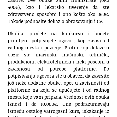
400€), kao i lekarsko uverenje da ste
zdravstveno sposobni i ono košta oko 360€.
Takođe podnosite dokaz o obrazovanju i CV.
Ukoliko prođete na konkursu i budete
primljeni potpisujete ugovor, koji zavisi od
radnog mesta i pozicije. Profili koji dolaze u
obzir su: marinski, mašinski, tehnički,
produkcioni, elektrotehnički i neki posebni u
zavisnosti od potrebe platforme. Po
potpisivanju ugovora ste u obavezi da zavrsite
još neke dodatne obuke, opet u zavisnosti od
platforme na koju se upućujete i od radnog
mesta koje vam pripada. Vrednost ovih obuka
iznosi i do 10.000€. One podrazumevaju
između ostalog vatrogasni kurs, iskakanje iz