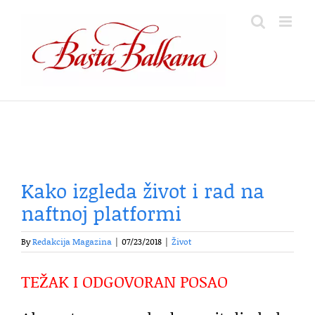
Skip
to
content
Kako izgleda život i rad na
naftnoj platformi
By
Redakcija Magazina
|
07/23/2018
|
Život
TEŽAK I ODGOVORAN POSAO