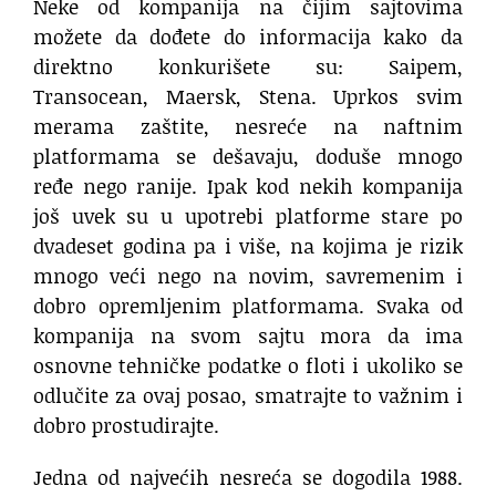
Neke od kompanija na čijim sajtovima
možete da dođete do informacija kako da
direktno konkurišete su: Saipem,
Transocean, Maersk, Stena. Uprkos svim
merama zaštite, nesreće na naftnim
platformama se dešavaju, doduše mnogo
ređe nego ranije. Ipak kod nekih kompanija
još uvek su u upotrebi platforme stare po
dvadeset godina pa i više, na kojima je rizik
mnogo veći nego na novim, savremenim i
dobro opremljenim platformama. Svaka od
kompanija na svom sajtu mora da ima
osnovne tehničke podatke o floti i ukoliko se
odlučite za ovaj posao, smatrajte to važnim i
dobro prostudirajte.
Jedna od najvećih nesreća se dogodila 1988.