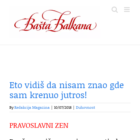
Skip
to
content
Eto vidiš da nisam znao gde
sam krenuo jutros!
By
Redakcija Magazina
|
10/07/2018
|
Duhovnost
PRAVOSLAVNI ZEN