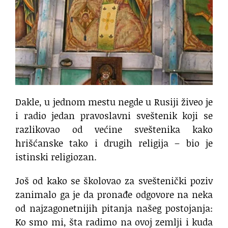
Dakle, u jednom mestu negde u Rusiji živeo je
i radio jedan pravoslavni sveštenik koji se
razlikovao od većine sveštenika kako
hrišćanske tako i drugih religija – bio je
istinski religiozan.
Još od kako se školovao za sveštenički poziv
zanimalo ga je da pronađe odgovore na neka
od najzagonetnijih pitanja našeg postojanja:
Ko smo mi, šta radimo na ovoj zemlji i kuda