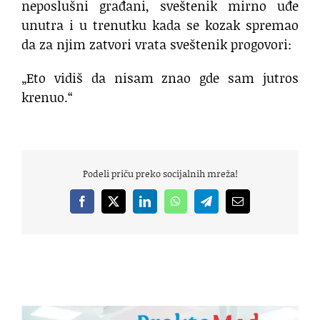
neposlušni građani, sveštenik mirno uđe
unutra i u trenutku kada se kozak spremao
da za njim zatvori vrata sveštenik progovori:
„Eto vidiš da nisam znao gde sam jutros
krenuo.“
Podeli priču preko socijalnih mreža!
Facebook
X
LinkedIn
WhatsApp
Telegram
Email