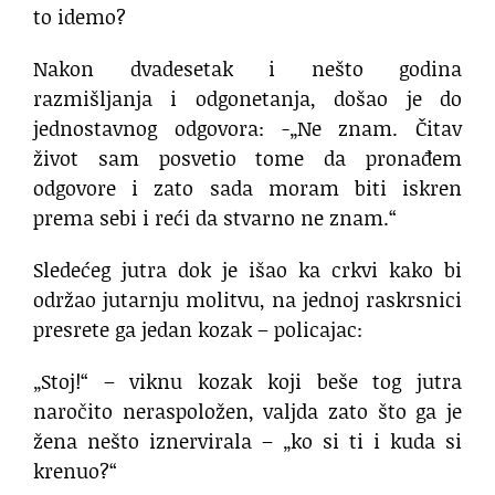
to idemo?
Nakon dvadesetak i nešto godina
razmišljanja i odgonetanja, došao je do
jednostavnog odgovora: -„Ne znam. Čitav
život sam posvetio tome da pronađem
odgovore i zato sada moram biti iskren
prema sebi i reći da stvarno ne znam.“
Sledećeg jutra dok je išao ka crkvi kako bi
održao jutarnju molitvu, na jednoj raskrsnici
presrete ga jedan kozak – policajac:
„Stoj!“ – viknu kozak koji beše tog jutra
naročito neraspoložen, valjda zato što ga je
žena nešto iznervirala – „ko si ti i kuda si
krenuo?“