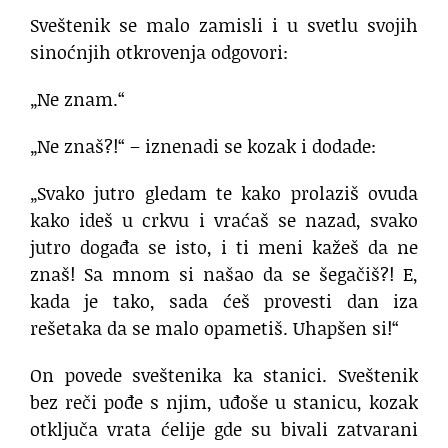
Sveštenik se malo zamisli i u svetlu svojih
sinoćnjih otkrovenja odgovori:
„Ne znam.“
„Ne znaš?!“ – iznenadi se kozak i dodade:
„Svako jutro gledam te kako prolaziš ovuda
kako ideš u crkvu i vraćaš se nazad, svako
jutro događa se isto, i ti meni kažeš da ne
znaš! Sa mnom si našao da se šegačiš?! E,
kada je tako, sada ćeš provesti dan iza
rešetaka da se malo opametiš. Uhapšen si!“
On povede sveštenika ka stanici. Sveštenik
bez reči pođe s njim, uđoše u stanicu, kozak
otključa vrata ćelije gde su bivali zatvarani