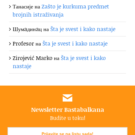
Танасије
на
Zašto je kurkuma predmet
brojnih istraživanja
Шумaдинaц
на
Šta je svest i kako nastaje
Profesor
на
Šta je svest i kako nastaje
Zirojević Marko
на
Šta je svest i kako
nastaje
Newsletter Bastabalkana
Budite u toku!
Prijavite se na listu sada!