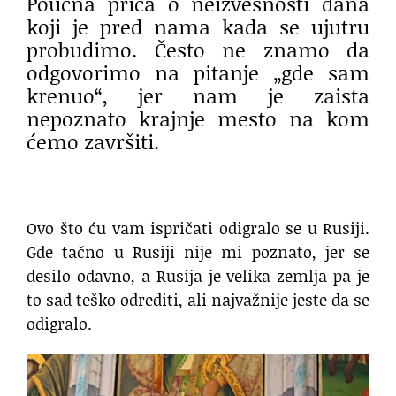
Poučna priča o neizvesnosti dana
koji je pred nama kada se ujutru
probudimo. Često ne znamo da
odgovorimo na pitanje „gde sam
krenuo“, jer nam je zaista
nepoznato krajnje mesto na kom
ćemo završiti.
Ovo što ću vam ispričati odigralo se u Rusiji.
Gde tačno u Rusiji nije mi poznato, jer se
desilo odavno, a Rusija je velika zemlja pa je
to sad teško odrediti, ali najvažnije jeste da se
odigralo.