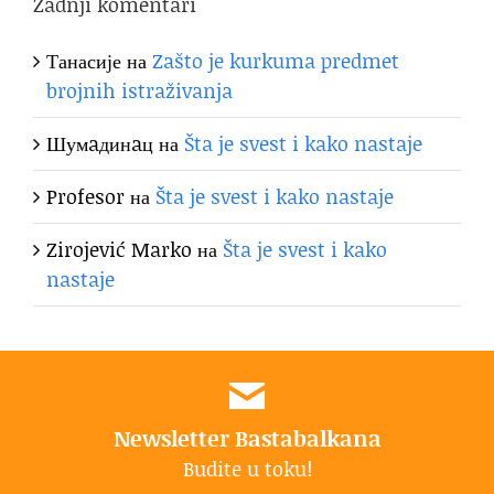
Zadnji komentari
Танасије
на
Zašto je kurkuma predmet
brojnih istraživanja
Шумaдинaц
на
Šta je svest i kako nastaje
Profesor
на
Šta je svest i kako nastaje
Zirojević Marko
на
Šta je svest i kako
nastaje
Newsletter Bastabalkana
Budite u toku!