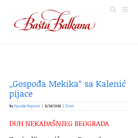
Skip
to
content
„Gospođa Mekika“ sa Kalenić
pijace
By
Djordje Popović
|
11/28/2018
|
Život
DUH NEKADAŠNJEG BEOGRADA