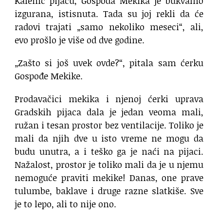
Kalenić pijacu, Gospođa Mekika je bukvalno
izgurana, istisnuta. Tada su joj rekli da će
radovi trajati „samo nekoliko meseci“, ali,
evo prošlo je više od dve godine.
„Zašto si još uvek ovde?“, pitala sam ćerku
Gospođe Mekike.
Prodavačici mekika i njenoj ćerki uprava
Gradskih pijaca dala je jedan veoma mali,
ružan i tesan prostor bez ventilacije. Toliko je
mali da njih dve u isto vreme ne mogu da
budu unutra, a i teško ga je naći na pijaci.
Nažalost, prostor je toliko mali da je u njemu
nemoguće praviti mekike! Danas, one prave
tulumbe, baklave i druge razne slatkiše. Sve
je to lepo, ali to nije ono.