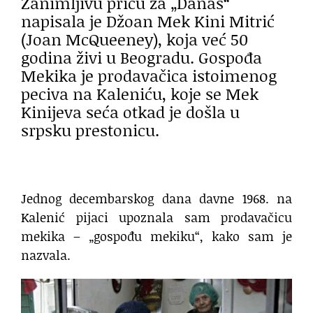
Zanimljivu priču za „Danas“
napisala je Džoan Mek Kini Mitrić
(Joan McQueeney), koja već 50
godina živi u Beogradu. Gospođa
Mekika je prodavačica istoimenog
peciva na Kaleniću, koje se Mek
Kinijeva seća otkad je došla u
srpsku prestonicu.
Jednog decembarskog dana davne 1968. na
Kalenić pijaci upoznala sam prodavačicu
mekika – „gospođu mekiku“, kako sam je
nazvala.