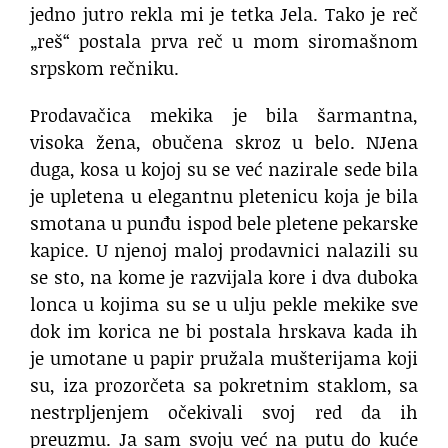
jedno jutro rekla mi je tetka Jela. Tako je reč
„reš“ postala prva reč u mom siromašnom
srpskom rečniku.
Prodavačica mekika je bila šarmantna,
visoka žena, obučena skroz u belo. NJena
duga, kosa u kojoj su se već nazirale sede bila
je upletena u elegantnu pletenicu koja je bila
smotana u punđu ispod bele pletene pekarske
kapice. U njenoj maloj prodavnici nalazili su
se sto, na kome je razvijala kore i dva duboka
lonca u kojima su se u ulju pekle mekike sve
dok im korica ne bi postala hrskava kada ih
je umotane u papir pružala mušterijama koji
su, iza prozorčeta sa pokretnim staklom, sa
nestrpljenjem očekivali svoj red da ih
preuzmu. Ja sam svoju već na putu do kuće