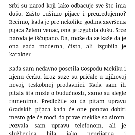
Srbi su narod koji lako odbacuje sve što ima
dušu. Zašto rušimo pijace i preuređujemo?
Recimo, kada je pre nekoliko godina završena
pijaca Zeleni venac, ona je izgubila dušu. Srce
naroda je iščupano. Da, može da se kaže da je
ona sada moderna, čista, ali izgubila je
karakter.
Kada sam nedavno posetila Gospođu Mekiku i
njenu ćerku, kroz suze su pričale u njihovoj
novoj, teskobnoj prodavnici. Kada sam ih
pitala šta misle o budućnosti, samo su slegle
ramenima. Predložile su da pitam upravu
Gradskih pijaca kada će one ponovo dobiti
mesto gde će moći da prave mekike sa sirom.
Pozvala sam upravu telefonom, ali je
službenica bila jako neprijatna i