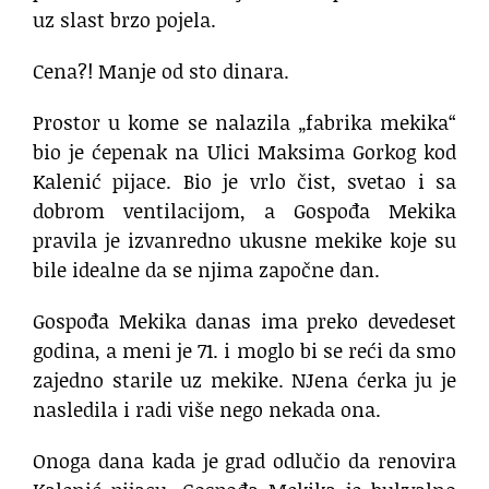
uz slast brzo pojela.
Cena?! Manje od sto dinara.
Prostor u kome se nalazila „fabrika mekika“
bio je ćepenak na Ulici Maksima Gorkog kod
Kalenić pijace. Bio je vrlo čist, svetao i sa
dobrom ventilacijom, a Gospođa Mekika
pravila je izvanredno ukusne mekike koje su
bile idealne da se njima započne dan.
Gospođa Mekika danas ima preko devedeset
godina, a meni je 71. i moglo bi se reći da smo
zajedno starile uz mekike. NJena ćerka ju je
nasledila i radi više nego nekada ona.
Onoga dana kada je grad odlučio da renovira