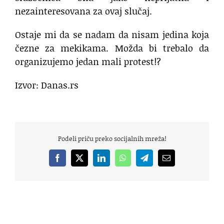
nezainteresovana za ovaj slučaj.
Ostaje mi da se nadam da nisam jedina koja
čezne za mekikama. Možda bi trebalo da
organizujemo jedan mali protest!?
Izvor: Danas.rs
Podeli priču preko socijalnih mreža!
Facebook
X
LinkedIn
WhatsApp
Telegram
Email