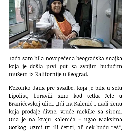
Tada sam bila novopečena beogradska snajka
koja je došla prvi put sa svojim budućim
mužem iz Kalifornije u Beograd.
Nekoliko dana pre svadbe, koja je bila u selu
Lipolist, boravili smo kod tetka Jele u
Braničevskoj ulici. „Idi na Kalenić i nađi ženu
koja prodaje divne, vruće mekike sa sirom.
Ona je na kraju Kalenića – ugao Maksima
Gorkog. Uzmi tri ili četiri, al’ nek budu reš“,