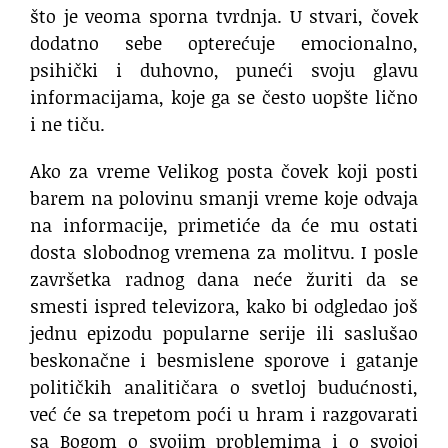
što je veoma sporna tvrdnja. U stvari, čovek
dodatno sebe opterećuje emocionalno,
psihički i duhovno, puneći svoju glavu
informacijama, koje ga se često uopšte lično
i ne tiču.
Ako za vreme Velikog posta čovek koji posti
barem na polovinu smanji vreme koje odvaja
na informacije, primetiće da će mu ostati
dosta slobodnog vremena za molitvu. I posle
završetka radnog dana neće žuriti da se
smesti ispred televizora, kako bi odgledao još
jednu epizodu popularne serije ili saslušao
beskonačne i besmislene sporove i gatanje
političkih analitičara o svetloj budućnosti,
već će sa trepetom poći u hram i razgovarati
sa Bogom o svojim problemima i o svojoj