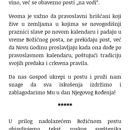
vino, već se obavezno posti „na vodi“.
Veoma je važno da pravoslavni hrišćani koji
žive u zemljama u kojima se novogodišnji
praznici slave po novom kalendaru i padaju u
vreme Božićnog posta, ne prekidaju post, već
da Novu Godinu proslavljaju kada ona dođe po
pravoslavnom kalendaru, poštujući tradiciju
svojih predaka i crkvena pravila.
Da nas Gospod ukrepi u postu i pruži nam
snage da sva iskušenja izdržimo i
zablagodarimo Mu u dan Njegovog Rođenja!
*****
U prilog nadolazećem Božićnom postu
objavljujemo tekst ruskog sveštenika