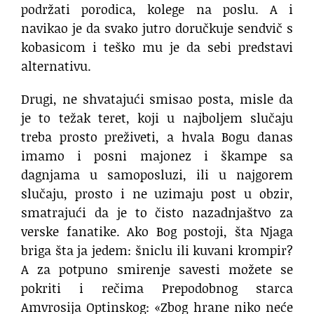
podržati porodica, kolege na poslu. A i
navikao je da svako jutro doručkuje sendvič s
kobasicom i teško mu je da sebi predstavi
alternativu.
Drugi, ne shvatajući smisao posta, misle da
je to težak teret, koji u najboljem slučaju
treba prosto preživeti, a hvala Bogu danas
imamo i posni majonez i škampe sa
dagnjama u samoposluzi, ili u najgorem
slučaju, prosto i ne uzimaju post u obzir,
smatrajući da je to čisto nazadnjaštvo za
verske fanatike. Ako Bog postoji, šta Njaga
briga šta ja jedem: šniclu ili kuvani krompir?
A za potpuno smirenje savesti možete se
pokriti i rečima Prepodobnog starca
Amvrosija Optinskog: «Zbog hrane niko neće