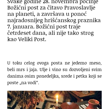
Svake godine 28. novembra počinje
Božićni post za čitavo Pravoslavlje
na planeti, a završava u ponoć
najradosnijeg hrišćanskog praznika
7. januara. Božićni post traje
četrdeset dana, ali nije tako strog
kao Veliki Post.
U toku celog ovoga posta ne jedemo meso,
beli mrs i jaja. Ulje i vino su dozvoljeni svim
danima osim ponedeljka, srede i petka koji se
poste „na vodi“.