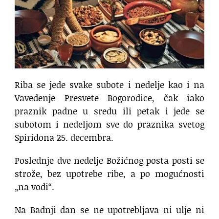
Riba se jede svake subote i nedelje kao i na
Vavedenje Presvete Bogorodice, čak iako
praznik padne u sredu ili petak i jede se
subotom i nedeljom sve do praznika svetog
Spiridona 25. decembra.
Poslednje dve nedelje Božićnog posta posti se
strože, bez upotrebe ribe, a po mogućnosti
„na vodi“.
Na Badnji dan se ne upotrebljava ni ulje ni