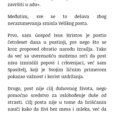
završiti u adu».
Međutim, sve se to dešava zbog
nerazumevanja smisla Velikog posta.
Prvo, sam Gospod Isus Hristos je postio
četrdeset dana u pustinji, pre nego što se
kroz propoved obratio narodu Izrailja. Tako
da već sa uverenošću možemo reći da post
nisu izmislili popovi i crkvenjaci, već sam
Spasitelj, koji je Svojim ličnim primerom
pokazao važnost i korist uzdržanja.
Drugo, post nije cilj duhovnog života, nego
pomoćno sredstvo za oslobođenje duše od
strasti. Cilj posta nije u tome da hrišćanin
nauči kako da živi bez mesa i mleka, već da