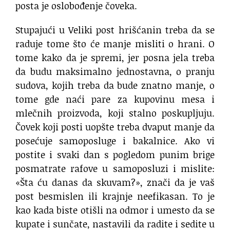
posta je oslobođenje čoveka.
Stupajući u Veliki post hrišćanin treba da se
raduje tome što će manje misliti o hrani. O
tome kako da je spremi, jer posna jela treba
da budu maksimalno jednostavna, o pranju
sudova, kojih treba da bude znatno manje, o
tome gde naći pare za kupovinu mesa i
mlečnih proizvoda, koji stalno poskupljuju.
Čovek koji posti uopšte treba dvaput manje da
posećuje samoposluge i bakalnice. Ako vi
postite i svaki dan s pogledom punim brige
posmatrate rafove u samoposluzi i mislite:
«Šta ću danas da skuvam?», znači da je vaš
post besmislen ili krajnje neefikasan. To je
kao kada biste otišli na odmor i umesto da se
kupate i sunčate, nastavili da radite i sedite u