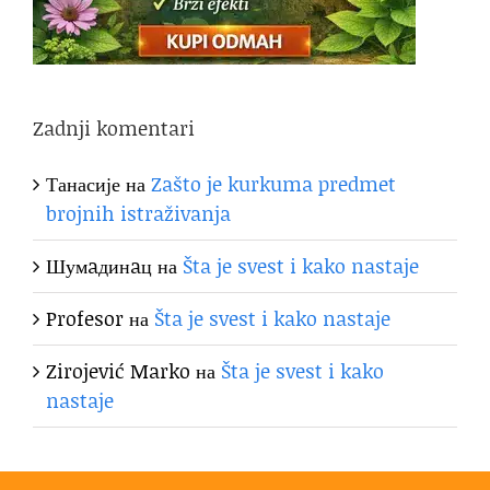
Zadnji komentari
Танасије
на
Zašto je kurkuma predmet
brojnih istraživanja
Шумaдинaц
на
Šta je svest i kako nastaje
Profesor
на
Šta je svest i kako nastaje
Zirojević Marko
на
Šta je svest i kako
nastaje