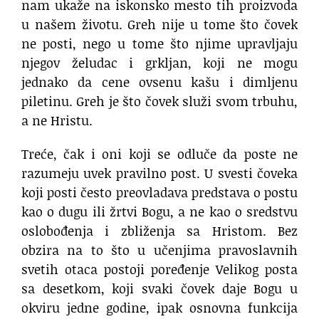
nam ukaže na iskonsko mesto tih proizvoda
u našem životu. Greh nije u tome što čovek
ne posti, nego u tome što njime upravljaju
njegov želudac i grkljan, koji ne mogu
jednako da cene ovsenu kašu i dimljenu
piletinu. Greh je što čovek služi svom trbuhu,
a ne Hristu.
Treće, čak i oni koji se odluče da poste ne
razumeju uvek pravilno post. U svesti čoveka
koji posti često preovladava predstava o postu
kao o dugu ili žrtvi Bogu, a ne kao o sredstvu
oslobođenja i zbliženja sa Hristom. Bez
obzira na to što u učenjima pravoslavnih
svetih otaca postoji poređenje Velikog posta
sa desetkom, koji svaki čovek daje Bogu u
okviru jedne godine, ipak osnovna funkcija