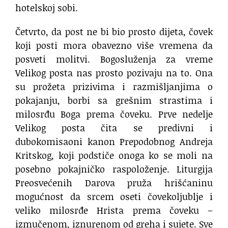
hotelskoj sobi.
Četvrto, da post ne bi bio prosto dijeta, čovek
koji posti mora obavezno više vremena da
posveti molitvi. Bogosluženja za vreme
Velikog posta nas prosto pozivaju na to. Ona
su prožeta prizivima i razmišljanjima o
pokajanju, borbi sa grešnim strastima i
milosrđu Boga prema čoveku. Prve nedelje
Velikog posta čita se predivni i
dubokomisaoni kanon Prepodobnog Andreja
Кritskog, koji podstiče onoga ko se moli na
posebno pokajničko raspoloženje. Liturgija
Preosvećenih Darova pruža hrišćaninu
mogućnost da srcem oseti čovekoljublje i
veliko milosrđe Hrista prema čoveku –
izmučenom, iznurenom od greha i sujete. Sve