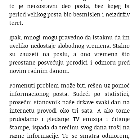
to je neizostavni deo posta, bez kojeg bi
period Velikog posta bio besmislen i neizdrživ
teret.
Ipak, mnogi mogu pravedno da istaknu da im
uveliko nedostaje slobodnog vremena. Stalno
su zauzeti na poslu, a ono vremena što
preostane posvećuju porodici i odmoru pred
novim radnim danom.
Pomenuti problem može biti rešen uz pomoć
informacionog posta. Sudeći po statistici,
prosečni stanovnik naše države svaki dan na
internetu provodi oko tri sata- A ako tome
pridodamo i gledanje TV emisija i čitanje
štampe, ispada da trećinu svog dana troši na
razne informacije. To se smatra odmorom,