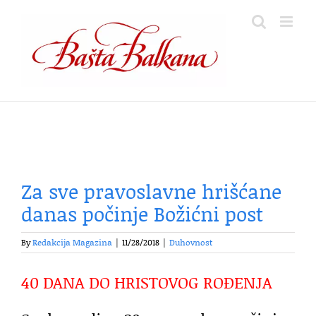
Skip
to
content
Za sve pravoslavne hrišćane
danas počinje Božićni post
By
Redakcija Magazina
|
11/28/2018
|
Duhovnost
40 DANA DO HRISTOVOG ROĐENJA