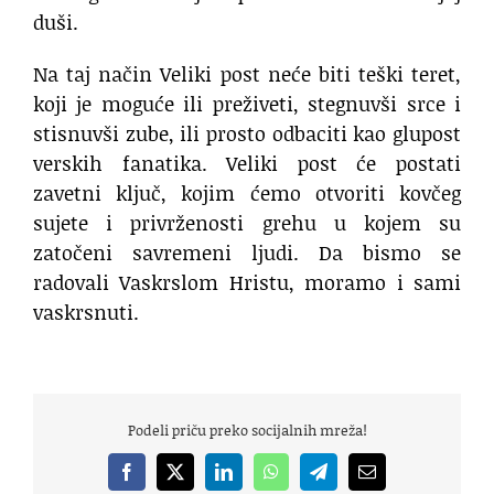
duši.
Na taj način Veliki post neće biti teški teret,
koji je moguće ili preživeti, stegnuvši srce i
stisnuvši zube, ili prosto odbaciti kao glupost
verskih fanatika. Veliki post će postati
zavetni ključ, kojim ćemo otvoriti kovčeg
sujete i privrženosti grehu u kojem su
zatočeni savremeni ljudi. Da bismo se
radovali Vaskrslom Hristu, moramo i sami
vaskrsnuti.
Podeli priču preko socijalnih mreža!
Facebook
X
LinkedIn
WhatsApp
Telegram
Email