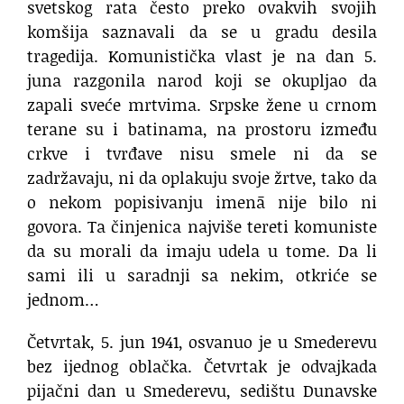
svetskog rata često preko ovakvih svojih
komšija saznavali da se u gradu desila
tragedija. Komunistička vlast je na dan 5.
juna razgonila narod koji se okupljao da
zapali sveće mrtvima. Srpske žene u crnom
terane su i batinama, na prostoru između
crkve i tvrđave nisu smele ni da se
zadržavaju, ni da oplakuju svoje žrtve, tako da
o nekom popisivanju imenā nije bilo ni
govora. Ta činjenica najviše tereti komuniste
da su morali da imaju udela u tome. Da li
sami ili u saradnji sa nekim, otkriće se
jednom…
Četvrtak, 5. jun 1941, osvanuo je u Smederevu
bez ijednog oblačka. Četvrtak je odvajkada
pijačni dan u Smederevu, sedištu Dunavske