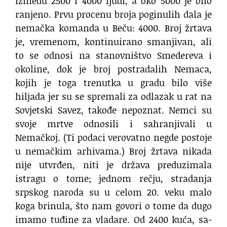
između 2500 i 4000 ljudi, a oko 5000 je bilo
ranjeno. Prvu procenu broja poginulih dala je
nemačka komanda u Beču: 4000. Broj žrtava
je, vremenom, kontinuirano smanjivan, ali
to se odnosi na stanovništvo Smedereva i
okoline, dok je broj postradalih Nemaca,
kojih je toga trenutka u gradu bilo više
hiljada jer su se spremali za odlazak u rat na
Sovjetski Savez, takođe nepoznat. Nemci su
svoje mrtve odnosili i sahranjivali u
Nemačkoj. (Ti podaci verovatno negde postoje
u nemačkim arhivama.) Broj žrtava nikada
nije utvrđen, niti je država preduzimala
istragu o tome; jednom rečju, stradanja
srpskog naroda su u celom 20. veku malo
koga brinula, što nam govori o tome da dugo
imamo tuđine za vladare. Od 2400 ku­ća, sa­