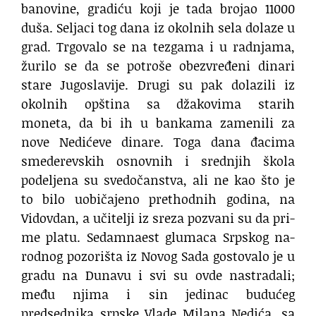
banovine, gradiću koji je tada brojao 11000
duša. Seljaci tog dana iz okolnih sela dolaze u
grad. Trgovalo se na tezgama i u radnjama,
žurilo se da se potroše obezvređeni dinari
stare Jugoslavije. Drugi su pak dolazili iz
okolnih opština sa džakovima starih
moneta, da bi ih u bankama zamenili za
nove Nedićeve dinare. Toga dana đacima
smederevskih osnovnih i srednjih škola
podeljena su svedočanstva, ali ne kao što je
to bilo uobičajeno prethodnih godina, na
Vidovdan, a uči­te­lji iz sre­za po­zva­ni su da pri­
me pla­tu. Sedamna­est glu­ma­ca Srp­skog na­
rod­nog po­zo­ri­šta iz No­vog Sa­da go­sto­va­lo je u
gra­du na Duna­vu i svi su ov­de na­stra­da­li;
među njima i sin jedinac budućeg
predsednika srpske Vlade Milana Nedića, sa