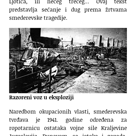
Ljotića, ili nečeg trećeg… Ovaj tekst
predstavlja sećanje i dug prema žrtvama
smederevske tragedije.
Razoreni voz u eksploziji
Naredbom okupacionih vlasti, smederevska
tvrđava je 1941. godine određena za
ropotarnicu ostataka vojne sile Kraljevine