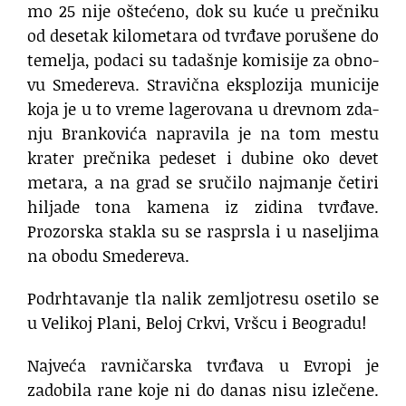
mo 25 ni­je ošte­će­no, dok su ku­će u preč­ni­ku
od de­se­tak ki­lo­me­ta­ra od tvr­đa­ve po­ru­še­ne do
temelja, po­da­ci su ta­da­šnje ko­mi­si­je za ob­no­
vu Sme­de­re­va. Stra­vič­na eks­plo­zi­ja muni­ci­je
ko­ja je u to vre­me la­ge­ro­va­na u drev­nom zda­
nju Bran­ko­vi­ća na­pra­vi­la je na tom me­stu
kra­ter preč­ni­ka pe­de­set i du­bi­ne oko de­vet
me­ta­ra, a na grad se sru­či­lo najma­nje če­ti­ri
hi­lja­de to­na ka­me­na iz zi­di­na tvr­đa­ve.
Prozorska stakla su se rasprsla i u naseljima
na obodu Smedereva.
Podrhtavanje tla nalik zemljotresu osetilo se
u Velikoj Plani, Beloj Crkvi, Vršcu i Beogradu!
Najveća ravničarska tvrđava u Evropi je
zadobila rane koje ni do danas nisu izlečene.