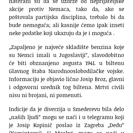
naterani su da se uzdrže od neprijateljske
akcije protiv Nemaca, tako da, ako se
poštovala partijska disciplina, trebalo bi da
bude nemoguća; ali kasnije ćemo ipak izneti
neke podatke koji ukazuju da je i moguća .
„Zapaljeno je najveće skladište benzina koje
su Nemci imali u Jugoslaviji“, slavodobitno
će biti obznanjeno avgusta 1941. u biltenu
Glavnog štaba Narodnooslobodilačke vojske.
Informaciju je objavio lično Josip Broz, glavni
i odgovorni urednik tog biltena. Mrtvi civili
nisu ni brojani, ni pomenuti.
Indicije da je diverzija u Smederevu bila delo
„naših ljudi“ mogu se naći i u telegramu koji
je Josip Kopinič poslao iz Zagreba „Dedu“
(Kominterni). U Moskvi, mogu se naći u