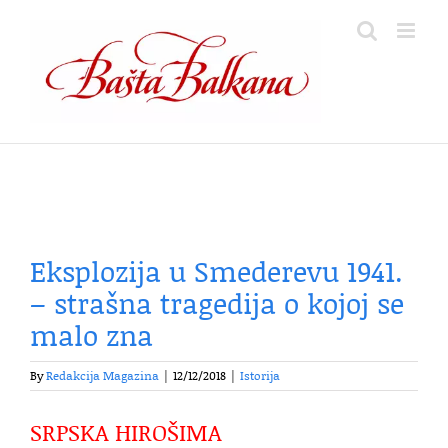
Skip
to
content
Eksplozija u Smederevu 1941.
– strašna tragedija o kojoj se
malo zna
By
Redakcija Magazina
|
12/12/2018
|
Istorija
SRPSKA HIROŠIMA