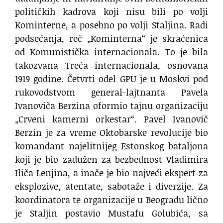
političkih kadrova koji nisu bili po volji
Kominterne, a posebno po volji Staljina. Radi
podsećanja, reč „Kominterna“ je skraćenica
od Komunistička internacionala. To je bila
takozvana Treća internacionala, osnovana
1919 godine. Četvrti odel GPU je u Moskvi pod
rukovodstvom general-lajtnanta Pavela
Ivanoviča Berzina oformio tajnu organizaciju
„Crveni kamerni orkestar“. Pavel Ivanovič
Berzin je za vreme Oktobarske revolucije bio
komandant najelitnijeg Estonskog bataljona
koji je bio zadužen za bezbednost Vladimira
Iliča Lenjina, a inače je bio najveći ekspert za
eksplozive, atentate, sabotaže i diverzije. Za
koordinatora te organizacije u Beogradu lično
je Staljin postavio Mustafu Golubića, sa