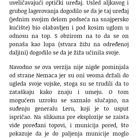
uveličavajući optički uređaj. Usled aljkavog i
grubog lagerovanja dogodilo se da je taj uređaj
(jednim svojim delom podseća na snajpersko
kućište) bio olabavljen i pod kosim uglom u
odnosu na top. S obzirom na to da se on
ponaša kao lupa (stvara žižu na određenoj
daljini) dogodilo se da je žiža učinila svoje.
Navodno se ova verzija nije nigde pominjala
od strane Nemaca jer su oni veoma držali do
ugleda svoje vojske, stoga su se trudili da to
zataškaju kako znaju i umeju. O tom
mogućem uzroku se saznalo slučajno, na
suđenju generalu Leru, koji je to usput
ispričao. Na slikama pre eksplozije se zaista
vide poređani topovi, i municija pored, što
pokazuje da je do paljenja municije moglo