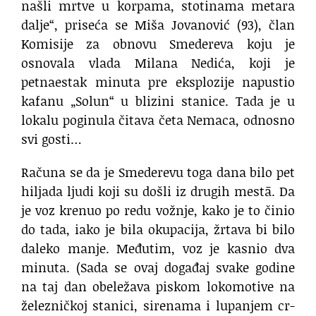
našli mrtve u korpama, stotinama metara
dalje“, priseća se Miša Jovanović (93), član
Komisije za obnovu Smedereva koju je
osnovala vlada Milana Nedića, koji je
petnaestak minuta pre eksplozije napustio
kafanu „Solun“ u blizini stanice. Tada je u
lokalu poginula čitava četa Nemaca, odnosno
svi gosti…
Računa se da je Smederevu toga dana bilo pet
hiljada ljudi koji su došli iz drugih mestā. Da
je voz krenuo po redu vožnje, kako je to činio
do tada, iako je bila okupacija, žrtava bi bilo
daleko manje. Međutim, voz je kasnio dva
minuta. (Sada se ovaj događaj svake godine
na taj dan obeležava pi­skom lo­ko­mo­ti­ve na
že­le­znič­koj sta­ni­ci, sirenama i lu­pa­njem cr­