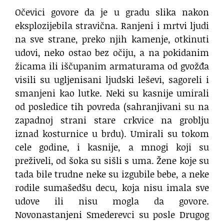
Očevici govore da je u gradu slika nakon
eksplozijebila stravična. Ranjeni i mrtvi ljudi
na sve strane, preko njih kamenje, otkinuti
udovi, neko ostao bez očiju, a na pokidanim
žicama ili iščupanim armaturama od gvožđa
visili su ugljenisani ljudski leševi, sagoreli i
smanjeni kao lutke. Neki su kasnije umirali
od posledice tih povreda (sahranjivani su na
zapadnoj strani stare crkvice na groblju
iznad kosturnice u brdu). Umirali su tokom
cele godine, i kasnije, a mnogi koji su
preživeli, od šoka su sišli s uma. Žene koje su
tada bile trudne neke su izgubile bebe, a neke
rodile sumašedšu decu, koja nisu imala sve
udove ili nisu mogla da govore.
Novonastanjeni Smederevci su posle Drugog