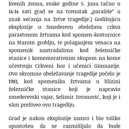
kve­nih zvo­na, sva­ke go­di­ne 5. juna tač­no u
14:14 sa­ti grad se na tre­nu­tak „pa­ra­li­še“ u
znak se­ća­nja na žr­tve tra­ge­di­je.) Godišnjicu
eksplozije u Smederevu obeležava crkva
parastosom žrtvama kod spomen-kosturnice
na Starom groblju, te polaganjem venaca na
spomenik nastradalima kod železničke
stanice i komemorativnim skupom na kome
učestvuju Crkveni hor i učenici Gimnazije.
Ovo skromno obeležavanje tragedije počelo je
1981, kod spomenika žrtvama u blizini
železničke stanice koji je napravio
smederevski vajar, Selimir Jovanović, koji je i
sâm preživeo ovu tragediju.
Grad je nakon eksplozije zamro i bio toliko
opustošen da se razmišljalo da bude