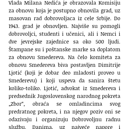
Vlada Milana Nedića je obrazovala Komisiju
za obnovu koja je postupno obnovila grad, uz
masovan rad dobrovoljaca iz cele Srbije. Do
1943. grad je obnovljen. Najviše su pomogli
dobrovoljci, studenti i učenici, ali i Nemci i
dve jevrejske zajednice sa oko 500 ljudi.
Štampane su i poštanske marke sa doplatom
za obnovu Smedereva. Na čelo komiteta za
obnovu Smedereva biva postavljen Dimitrije
Ljotić (koji je dobar deo mladosti proveo u
Smederevu) i koji uspeva da sanira štetu
koliko-toliko. Ljotić, advokat iz Smedereva i
predsednik Jugoslovenskog narodnog pokreta
„Zbor“, obraća se omladincima svog
predratnog pokreta, i na njegov poziv oni se
odazivaju i organizuju Dobrovoljnu radnu
službu. Danima, uz najveće napore i