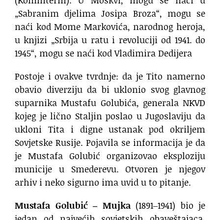
„Sabranim djelima Josipa Broza“, mogu se
naći kod Mome Markovića, narodnog heroja,
u knjizi „Srbija u ratu i revoluciji od 1941. do
1945“, mogu se naći kod Vladimira Dedijera
Postoje i ovakve tvrdnje: da je Tito namerno
obavio diverziju da bi uklonio svog glavnog
suparnika Mustafu Golubića, generala NKVD
kojeg je lično Staljin poslao u Jugoslaviju da
ukloni Tita i digne ustanak pod okriljem
Sovjetske Rusije. Pojavila se informacija je da
je Mustafa Golubić organizovao eksploziju
municije u Smederevu. Otvoren je njegov
arhiv i neko sigurno ima uvid u to pitanje.
Mustafa Golubić ‒ Mujka
(1891‒1941) bio je
jedan od najvećih sovjetskih obaveštajaca.