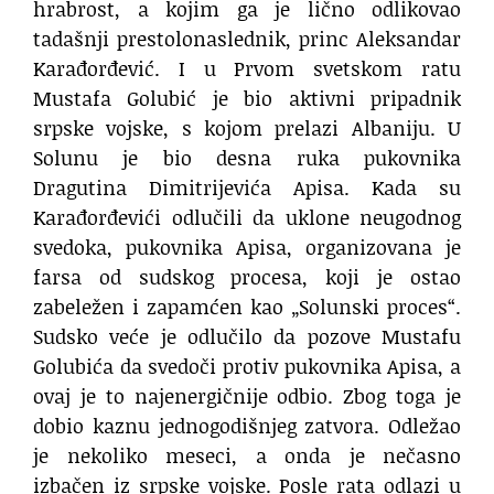
hrabrost, a kojim ga je lično odlikovao
tadašnji prestolonaslednik, princ Aleksandar
Karađorđević. I u Prvom svetskom ratu
Mustafa Golubić je bio aktivni pripadnik
srpske vojske, s kojom prelazi Albaniju. U
Solunu je bio desna ruka pukovnika
Dragutina Dimitrijevića Apisa. Kada su
Karađorđevići odlučili da uklone neugodnog
svedoka, pukovnika Apisa, organizovana je
farsa od sudskog procesa, koji je ostao
zabeležen i zapamćen kao „Solunski proces“.
Sudsko veće je odlučilo da pozove Mustafu
Golubića da svedoči protiv pukovnika Apisa, a
ovaj je to najenergičnije odbio. Zbog toga je
dobio kaznu jednogodišnjeg zatvora. Odležao
je nekoliko meseci, a onda je nečasno
izbačen iz srpske vojske. Posle rata odlazi u