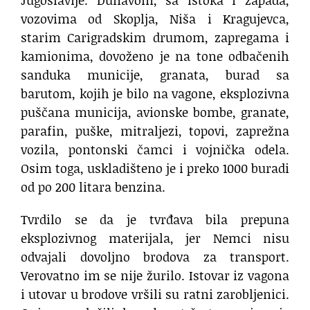
Jugoslavije. Dunavom, sa istoka i zapada,
vozovima od Skoplja, Niša i Kragujevca,
starim Carigradskim drumom, zapregama i
kamionima, dovoženo je na tone odbačenih
sanduka municije, granata, burad sa
barutom, kojih je bilo na vagone, eksplozivna
puščana municija, avionske bombe, granate,
parafin, puške, mitraljezi, topovi, zaprežna
vozila, pontonski čamci i vojnička odela.
Osim toga, uskladišteno je i preko 1000 buradi
od po 200 litara benzina.
Tvrdilo se da je tvrđava bila prepuna
eksplozivnog materijala, jer Nemci nisu
odvajali dovoljno brodova za transport.
Verovatno im se nije žurilo. Istovar iz vagona
i utovar u brodove vršili su ratni zarobljenici.