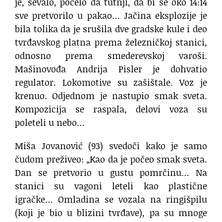
je, sevalo, počelo da tutnji, da bi se oko 14:14
sve pretvorilo u pakao… Jačina eksplozije je
bila tolika da je srušila dve gradske kule i deo
tvrđavskog platna prema železničkoj stanici,
odnosno prema smederevskoj varoši.
Mašinovođa Andrija Pisler je dohvatio
regulator. Lokomotive su zašištale. Voz je
krenuo. Odjednom je nastupio smak sveta.
Kompozicija se raspala, delovi voza su
poleteli u nebo…
Miša Jovanović (93) svedoči kako je samo
čudom preživeo: „Kao da je počeo smak sveta.
Dan se pretvorio u gustu pomrčinu… Na
stanici su vagoni leteli kao plastične
igračke… Omladina se vozala na ringišpilu
(koji je bio u blizini tvrđave), pa su mnoge