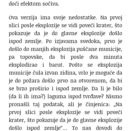
doći efektom sočiva.
Ova verzija ima svoje nedostatke. Na prvoj
slici posle eksplozije se vidi poveći krater, što
pokazuje da je do glavne eksplozije došlo
ispod zemlje. Po izjavama svedoka, prvo je
došlo do manjih eksplozija puščane municije,
pa topovske, da bi posle dva minuta
eksplodirao i barut. Pošto se eksplozija
municije čula izvan zidina, vrlo je moguće da
je do požara došlo prvo na otvorenom, da bi
se brzo proširio i ispod zemlje. Da li je bilo
(da li ih ima?) laguma ispod tvrđave? Nismo
pronašli taj podatak, ali je činjenica: „Na
prvoj slici posle eksplozije se vidi poveći
krater, što pokazuje da je do glavne eksplozije
došlo ispod zemlje“… To nas dovodi do