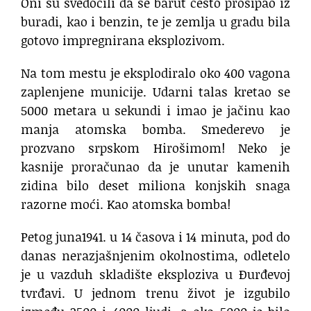
Oni su svedočili da se barut često prosipao iz
buradi, kao i benzin, te je zemlja u gradu bila
gotovo impregnirana eksplozivom.
Na tom mestu je eksplodiralo oko 400 vagona
zaplenjene municije. Udarni talas kretao se
5000 metara u sekundi i imao je jačinu kao
manja atomska bomba. Smederevo je
prozvano srpskom Hirošimom! Neko je
kasnije proračunao da je unutar kamenih
zidina bilo deset miliona konjskih snaga
razorne moći. Kao atomska bomba!
Petog juna1941. u 14 časova i 14 minuta, pod do
danas nerazjašnjenim okolnostima, odletelo
je u vazduh skladište eksploziva u Đurđevoj
tvrđavi. U jednom trenu život je izgubilo