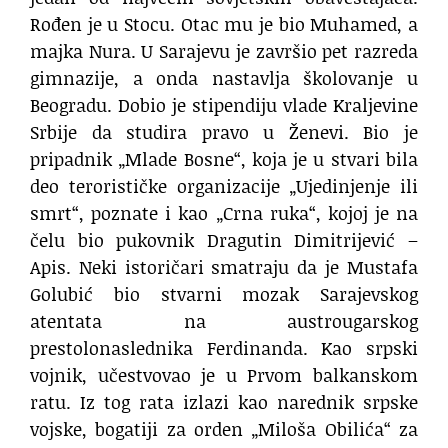
Rođen je u Stocu. Otac mu je bio Muhamed, a
majka Nura. U Sarajevu je završio pet razreda
gimnazije, a onda nastavlja školovanje u
Beogradu. Dobio je stipendiju vlade Kraljevine
Srbije da studira pravo u Ženevi. Bio je
pripadnik „Mlade Bosne“, koja je u stvari bila
deo terorističke organizacije „Ujedinjenje ili
smrt“, poznate i kao „Crna ruka“, kojoj je na
čelu bio pukovnik Dragutin Dimitrijević –
Apis. Neki istoričari smatraju da je Mustafa
Golubić bio stvarni mozak Sarajevskog
atentata na austrougarskog
prestolonaslednika Ferdinanda. Kao srpski
vojnik, učestvovao je u Prvom balkanskom
ratu. Iz tog rata izlazi kao narednik srpske
vojske, bogatiji za orden „Miloša Obilića“ za