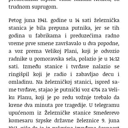
trudnom suprugom.
Petog juna 1941. godine u 14 sati železnička
stanica je bila prepuna putnika, jer se tih
godina u fabrikama i preduzećima radno
vreme prve smene završavalo u dva popodne,
a voz prema Velikoj Plani, koji je odvozio
radnike u pomoravska sela, polazio je u 14:12
sati. Između stanice i tvrđave nalazio se
ringišpil koji je radio i zabavljao decu i
omladinu. Na že­le­znič­koj sta­ni­ci, is­pred sa­
me tvr­đa­ve, stajao je put­nič­ki vo­z 4714 za Ve­li­
ku Pla­nu, ko­ji je po re­du vo­žnje tre­ba­lo da
kre­ne dva minuta pre tra­ge­di­je. U telegramu
upućenom iz Železničke stanice Smederevo
komesaru Srpske državne železnice 9. juna