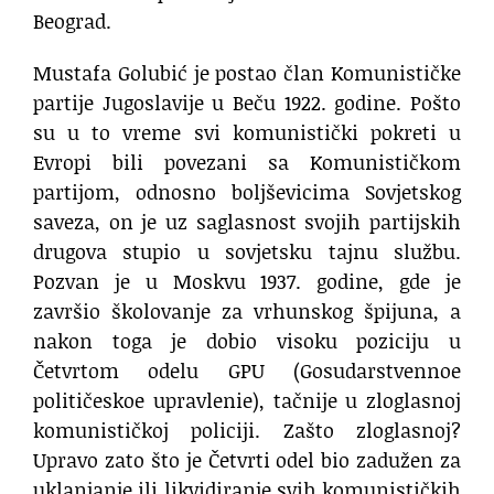
Beograd.
Mustafa Golubić je postao član Komunističke
partije Jugoslavije u Beču 1922. godine. Pošto
su u to vreme svi komunistički pokreti u
Evropi bili povezani sa Komunističkom
partijom, odnosno boljševicima Sovjetskog
saveza, on je uz saglasnost svojih partijskih
drugova stupio u sovjetsku tajnu službu.
Pozvan je u Moskvu 1937. godine, gde je
završio školovanje za vrhunskog špijuna, a
nakon toga je dobio visoku poziciju u
Četvrtom odelu GPU (Gosudarstvennoe
političeskoe upravlenie), tačnije u zloglasnoj
komunističkoj policiji. Zašto zloglasnoj?
Upravo zato što je Četvrti odel bio zadužen za
uklanjanje ili likvidiranje svih komunističkih