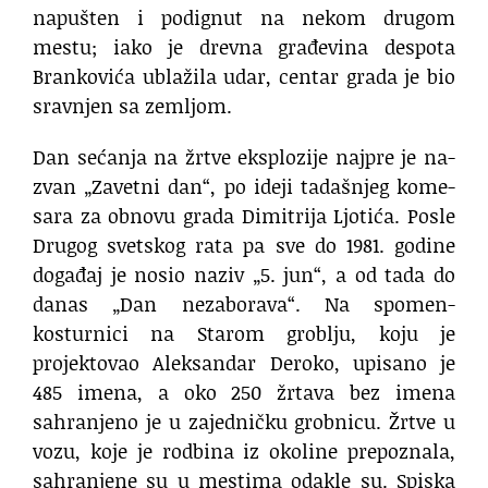
napušten i podignut na nekom drugom
mestu; iako je drevna građevina despota
Brankovića ublažila udar, centar grada je bio
sravnjen sa zemljom.
Dan se­ća­nja na žr­tve eks­plo­zi­je naj­pre je na­
zvan „Za­vet­ni dan“, po ide­ji ta­da­šnjeg kome­
sa­ra za ob­no­vu gra­da Di­mi­tri­ja Ljo­ti­ća. Po­sle
Dru­gog svet­skog ra­ta pa sve do 1981. go­di­ne
do­ga­đaj je no­sio na­ziv „5. jun“, a od ta­da do
da­nas „Dan ne­za­bo­ra­va“. Na spomen-
kosturnici na Starom groblju, koju je
projektovao Aleksandar Deroko, upisano je
485 imena, a oko 250 žrtava bez imena
sahranjeno je u zajedničku grobnicu. Žrtve u
vozu, koje je rodbina iz okoline prepoznala,
sahranjene su u mestima odakle su. Spiska