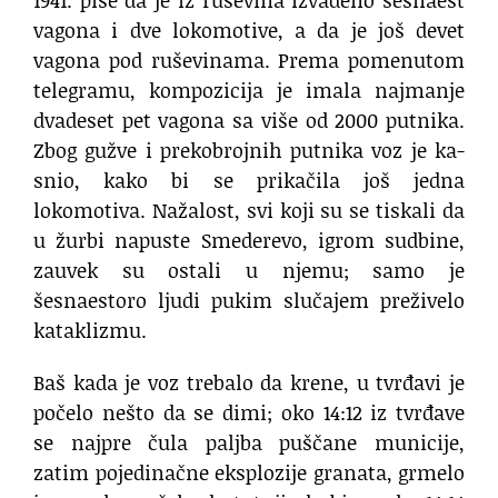
1941. piše da je iz ruševina izvađeno šesnaest
vagona i dve lokomotive, a da je još devet
vagona pod ruševinama. Prema pomenutom
telegramu, kompozicija je imala najmanje
dvadeset pet vagona sa više od 2000 putnika.
Zbog gužve i pre­ko­broj­nih put­ni­ka voz je ka­
snio, ka­ko bi se pri­ka­či­la još jed­na
lokomotiva. Na­ža­lost, svi ko­ji su se ti­ska­li da
u žur­bi na­pu­ste Sme­de­re­vo, igrom sud­bi­ne,
za­u­vek su osta­li u nje­mu; samo je
šesnaestoro ljudi pukim slučajem preživelo
kataklizmu.
Baš kada je voz trebalo da krene, u tvrđavi je
počelo nešto da se dimi; oko 14:12 iz tvrđave
se najpre čula paljba puščane municije,
zatim pojedinačne eksplozije granata, grmelo