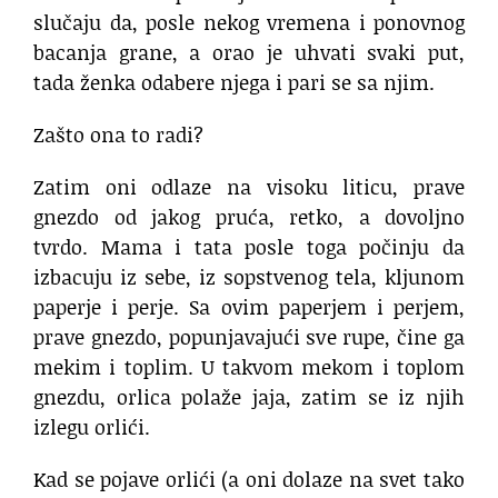
slučaju da, posle nekog vremena i ponovnog
bacanja grane, a orao je uhvati svaki put,
tada ženka odabere njega i pari se sa njim.
Zašto ona to radi?
Zatim oni odlaze na visoku liticu, prave
gnezdo od jakog pruća, retko, a dovoljno
tvrdo. Mama i tata posle toga počinju da
izbacuju iz sebe, iz sopstvenog tela, kljunom
paperje i perje. Sa ovim paperjem i perjem,
prave gnezdo, popunjavajući sve rupe, čine ga
mekim i toplim. U takvom mekom i toplom
gnezdu, orlica polaže jaja, zatim se iz njih
izlegu orlići.
Kad se pojave orlići (a oni dolaze na svet tako