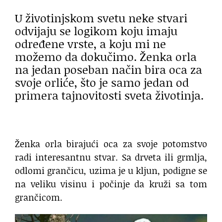
U životinjskom svetu neke stvari
odvijaju se logikom koju imaju
određene vrste, a koju mi ne
možemo da dokučimo. Ženka orla
na jedan poseban način bira oca za
svoje orliće, što je samo jedan od
primera tajnovitosti sveta životinja.
Ženka orla birajući oca za svoje potomstvo
radi interesantnu stvar. Sa drveta ili grmlja,
odlomi grančicu, uzima je u kljun, podigne se
na veliku visinu i počinje da kruži sa tom
grančicom.