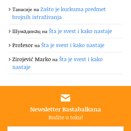
Танасије
на
Zašto je kurkuma predmet
brojnih istraživanja
Шумaдинaц
на
Šta je svest i kako nastaje
Profesor
на
Šta je svest i kako nastaje
Zirojević Marko
на
Šta je svest i kako
nastaje
Newsletter Bastabalkana
Budite u toku!