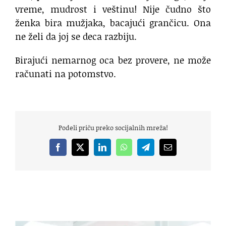
vreme, mudrost i veštinu! Nije čudno što
ženka bira mužjaka, bacajući grančicu. Ona
ne želi da joj se deca razbiju.
Birajući nemarnog oca bez provere, ne može
računati na potomstvo.
Podeli priču preko socijalnih mreža!
Facebook
X
LinkedIn
WhatsApp
Telegram
Email