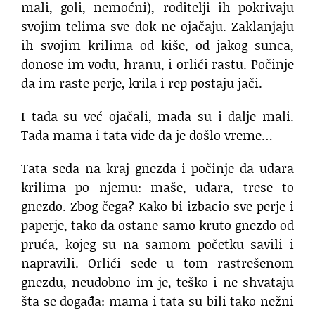
mali, goli, nemoćni), roditelji ih pokrivaju
svojim telima sve dok ne ojačaju. Zaklanjaju
ih svojim krilima od kiše, od jakog sunca,
donose im vodu, hranu, i orlići rastu. Počinje
da im raste perje, krila i rep postaju jači.
I tada su već ojačali, mada su i dalje mali.
Tada mama i tata vide da je došlo vreme…
Tata seda na kraj gnezda i počinje da udara
krilima po njemu: maše, udara, trese to
gnezdo. Zbog čega? Kako bi izbacio sve perje i
paperje, tako da ostane samo kruto gnezdo od
pruća, kojeg su na samom početku savili i
napravili. Orlići sede u tom rastrešenom
gnezdu, neudobno im je, teško i ne shvataju
šta se događa: mama i tata su bili tako nežni