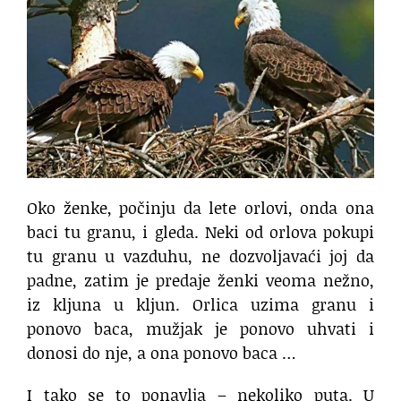
Oko ženke, počinju da lete orlovi, onda ona
baci tu granu, i gleda. Neki od orlova pokupi
tu granu u vazduhu, ne dozvoljavaći joj da
padne, zatim je predaje ženki veoma nežno,
iz kljuna u kljun. Orlica uzima granu i
ponovo baca, mužjak je ponovo uhvati i
donosi do nje, a ona ponovo baca …
I tako se to ponavlja – nekoliko puta. U