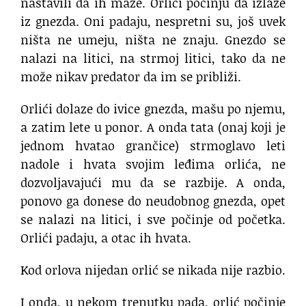
nastavili da ih maze. Orlići počinju da izlaze
iz gnezda. Oni padaju, nespretni su, još uvek
ništa ne umeju, ništa ne znaju. Gnezdo se
nalazi na litici, na strmoj litici, tako da ne
može nikav predator da im se približi.
Orlići dolaze do ivice gnezda, mašu po njemu,
a zatim lete u ponor. A onda tata (onaj koji je
jednom hvatao grančice) strmoglavo leti
nadole i hvata svojim leđima orlića, ne
dozvoljavajući mu da se razbije. A onda,
ponovo ga donese do neudobnog gnezda, opet
se nalazi na litici, i sve počinje od početka.
Orlići padaju, a otac ih hvata.
Kod orlova nijedan orlić se nikada nije razbio.
I onda, u nekom trenutku pada, orlić počinje