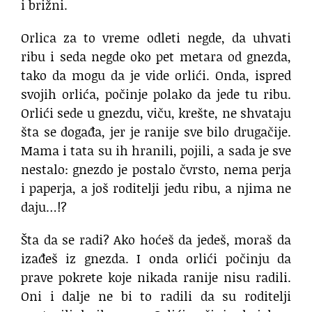
i brižni.
Orlica za to vreme odleti negde, da uhvati
ribu i seda negde oko pet metara od gnezda,
tako da mogu da je vide orlići. Onda, ispred
svojih orlića, počinje polako da jede tu ribu.
Orlići sede u gnezdu, viču, krešte, ne shvataju
šta se događa, jer je ranije sve bilo drugačije.
Mama i tata su ih hranili, pojili, a sada je sve
nestalo: gnezdo je postalo čvrsto, nema perja
i paperja, a još roditelji jedu ribu, a njima ne
daju…!?
Šta da se radi? Ako hoćeš da jedeš, moraš da
izađeš iz gnezda. I onda orlići počinju da
prave pokrete koje nikada ranije nisu radili.
Oni i dalje ne bi to radili da su roditelji