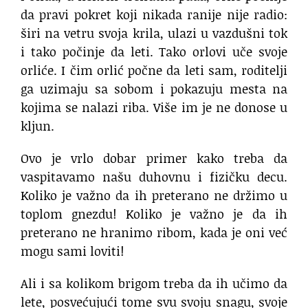
da pravi pokret koji nikada ranije nije radio:
širi na vetru svoja krila, ulazi u vazdušni tok
i tako počinje da leti. Tako orlovi uče svoje
orliće. I čim orlić počne da leti sam, roditelji
ga uzimaju sa sobom i pokazuju mesta na
kojima se nalazi riba. Više im je ne donose u
kljun.
Ovo je vrlo dobar primer kako treba da
vaspitavamo našu duhovnu i fizičku decu.
Koliko je važno da ih preterano ne držimo u
toplom gnezdu! Koliko je važno je da ih
preterano ne hranimo ribom, kada je oni već
mogu sami loviti!
Ali i sa kolikom brigom treba da ih učimo da
lete, posvećujući tome svu svoju snagu, svoje