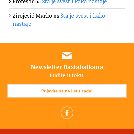
Profesor
на
Šta je svest i kako nastaje
Zirojević Marko
на
Šta je svest i kako
nastaje
Newsletter Bastabalkana
Budite u toku!
Prijavite se na listu sada!