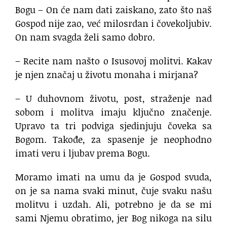
Bogu – On će nam dati zaiskano, zato što naš
Gospod nije zao, već milosrdan i čovekoljubiv.
On nam svagda želi samo dobro.
– Recite nam našto o Isusovoj molitvi. Kakav
je njen značaj u životu monaha i mirjana?
– U duhovnom životu, post, straženje nad
sobom i molitva imaju ključno značenje.
Upravo ta tri podviga sjedinjuju čoveka sa
Bogom. Takođe, za spasenje je neophodno
imati veru i ljubav prema Bogu.
Moramo imati na umu da je Gospod svuda,
on je sa nama svaki minut, čuje svaku našu
molitvu i uzdah. Ali, potrebno je da se mi
sami Njemu obratimo, jer Bog nikoga na silu