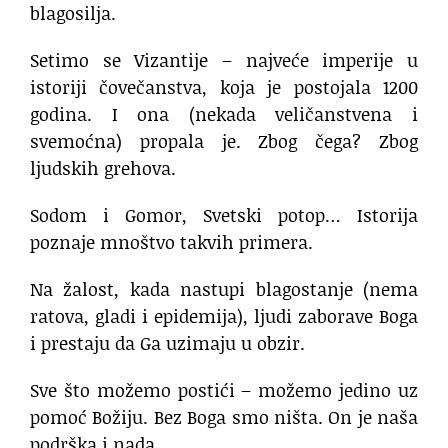
blagosilja.
Setimo se Vizantije – najveće imperije u
istoriji čovečanstva, koja je postojala 1200
godina. I ona (nekada veličanstvena i
svemoćna) propala je. Zbog čega? Zbog
ljudskih grehova.
Sodom i Gomor, Svetski potop… Istorija
poznaje mnoštvo takvih primera.
Na žalost, kada nastupi blagostanje (nema
ratova, gladi i epidemija), ljudi zaborave Boga
i prestaju da Ga uzimaju u obzir.
Sve što možemo postići – možemo jedino uz
pomoć Božiju. Bez Boga smo ništa. On je naša
podrška i nada.