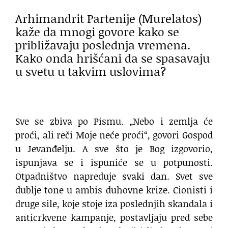
Arhimandrit Partenije (Murelatos)
kaže da mnogi govore kako se
približavaju poslednja vremena.
Kako onda hrišćani da se spasavaju
u svetu u takvim uslovima?
Sve se zbiva po Pismu. „Nebo i zemlja će
proći, ali reči Moje neće proći“, govori Gospod
u Jevanđelju. A sve što je Bog izgovorio,
ispunjava se i ispuniće se u potpunosti.
Otpadništvo napreduje svaki dan. Svet sve
dublje tone u ambis duhovne krize. Cionisti i
druge sile, koje stoje iza poslednjih skandala i
anticrkvene kampanje, postavljaju pred sebe