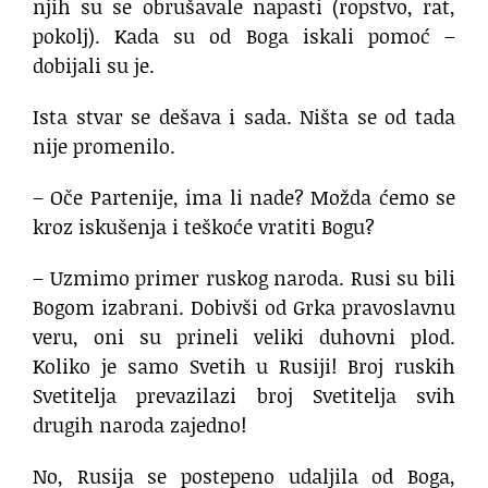
njih su se obrušavale napasti (ropstvo, rat,
pokolj). Kada su od Boga iskali pomoć –
dobijali su je.
Ista stvar se dešava i sada. Ništa se od tada
nije promenilo.
– Oče Partenije, ima li nade? Možda ćemo se
kroz iskušenja i teškoće vratiti Bogu?
– Uzmimo primer ruskog naroda. Rusi su bili
Bogom izabrani. Dobivši od Grka pravoslavnu
veru, oni su prineli veliki duhovni plod.
Koliko je samo Svetih u Rusiji! Broj ruskih
Svetitelja prevazilazi broj Svetitelja svih
drugih naroda zajedno!
No, Rusija se postepeno udaljila od Boga,