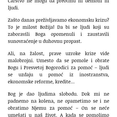
Carstvo ne mogu da preotmu ni demoni ni
ljudi.
Zašto danas preživljavamo ekonomsku krizu?
To je milost Božija! Da bi se ljudi koji su
zaboravili Boga opomenuli i zaustavili
sunovraćenje u duhovnu propast.
Ali, na žalost, prave uzroke krize vide
malobrojni. Umesto da se pomole i obrate
Bogu i Presvetoj Bogorodici za pomoć – ljudi
se uzdaju u pomoć iz inostranstva,
ekonomske reforme, kredite…
Bog je dao ljudima slobodu. Dok mi ne
padnemo na kolena, ne opametimo se i ne
obratimo Njemu za pomoć – On se neće
umešati u naš život. A kada se pomolimo