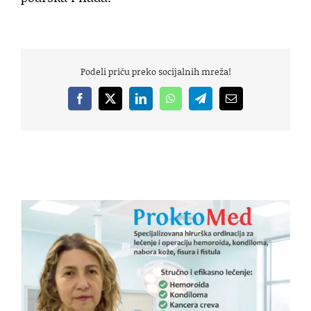
Podeli priču preko socijalnih mreža!
Facebook
X
LinkedIn
WhatsApp
Telegram
Email