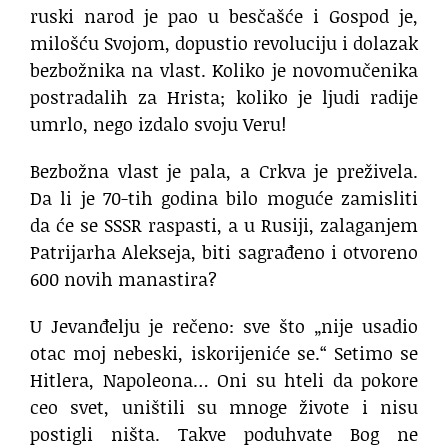
ruski narod je pao u besčašće i Gospod je,
milošću Svojom, dopustio revoluciju i dolazak
bezbožnika na vlast. Koliko je novomučenika
postradalih za Hrista; koliko je ljudi radije
umrlo, nego izdalo svoju Veru!
Bezbožna vlast je pala, a Crkva je preživela.
Da li je 70-tih godina bilo moguće zamisliti
da će se SSSR raspasti, a u Rusiji, zalaganjem
Patrijarha Alekseja, biti sagrađeno i otvoreno
600 novih manastira?
U Jevanđelju je rečeno: sve što „nije usadio
otac moj nebeski, iskorijeniće se.“ Setimo se
Hitlera, Napoleona… Oni su hteli da pokore
ceo svet, uništili su mnoge živote i nisu
postigli ništa. Takve poduhvate Bog ne