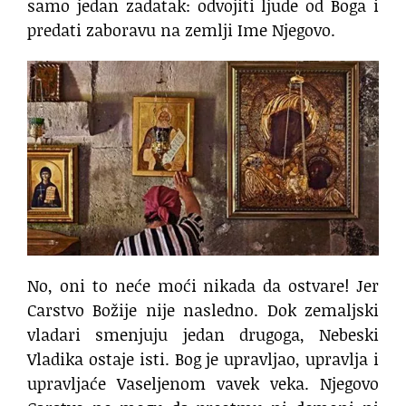
samo jedan zadatak: odvojiti ljude od Boga i
predati zaboravu na zemlji Ime Njegovo.
No, oni to neće moći nikada da ostvare! Jer
Carstvo Božije nije nasledno. Dok zemaljski
vladari smenjuju jedan drugoga, Nebeski
Vladika ostaje isti. Bog je upravljao, upravlja i
upravljaće Vaseljenom vavek veka. Njegovo