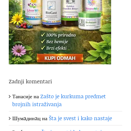
Zadnji komentari
Танасије
на
Zašto je kurkuma predmet
brojnih istraživanja
Шумaдинaц
на
Šta je svest i kako nastaje