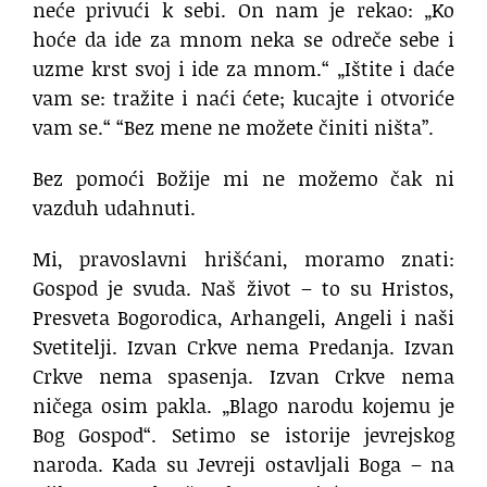
neće privući k sebi. On nam je rekao: „Ko
hoće da ide za mnom neka se odreče sebe i
uzme krst svoj i ide za mnom.“ „Ištite i daće
vam se: tražite i naći ćete; kucajte i otvoriće
vam se.“ “Bez mene ne možete činiti ništa”.
Bez pomoći Božije mi ne možemo čak ni
vazduh udahnuti.
Mi, pravoslavni hrišćani, moramo znati:
Gospod je svuda. Naš život – to su Hristos,
Presveta Bogorodica, Arhangeli, Angeli i naši
Svetitelji. Izvan Crkve nema Predanja. Izvan
Crkve nema spasenja. Izvan Crkve nema
ničega osim pakla. „Blago narodu kojemu je
Bog Gospod“. Setimo se istorije jevrejskog
naroda. Kada su Jevreji ostavljali Boga – na