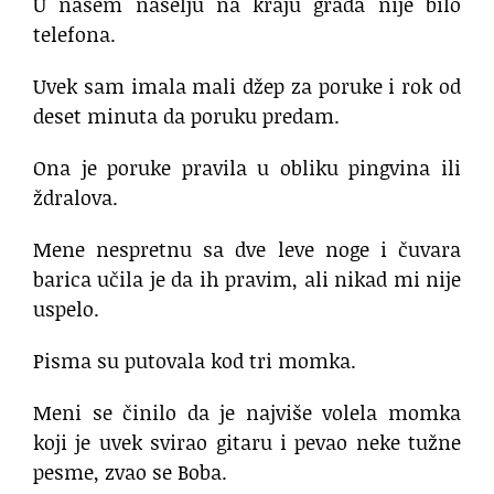
U našem naselju na kraju grada nije bilo
telefona.
Uvek sam imala mali džep za poruke i rok od
deset minuta da poruku predam.
Ona je poruke pravila u obliku pingvina ili
ždralova.
Mene nespretnu sa dve leve noge i čuvara
barica učila je da ih pravim, ali nikad mi nije
uspelo.
Pisma su putovala kod tri momka.
Meni se činilo da je najviše volela momka
koji je uvek svirao gitaru i pevao neke tužne
pesme, zvao se Boba.