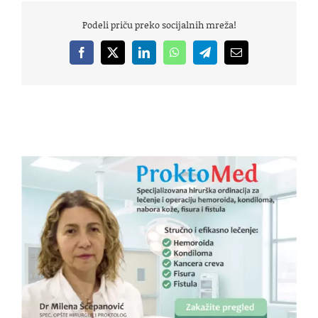
Podeli priču preko socijalnih mreža!
Facebook
X
LinkedIn
WhatsApp
Telegram
Email