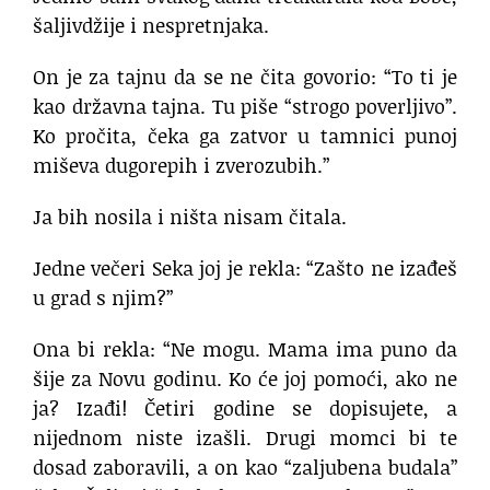
šaljivdžije i nespretnjaka.
On je za tajnu da se ne čita govorio: “To ti je
kao državna tajna. Tu piše “strogo poverljivo”.
Ko pročita, čeka ga zatvor u tamnici punoj
miševa dugorepih i zverozubih.”
Ja bih nosila i ništa nisam čitala.
Jedne večeri Seka joj je rekla: “Zašto ne izađeš
u grad s njim?”
Ona bi rekla: “Ne mogu. Mama ima puno da
šije za Novu godinu. Ko će joj pomoći, ako ne
ja? Izađi! Četiri godine se dopisujete, a
nijednom niste izašli. Drugi momci bi te
dosad zaboravili, a on kao “zaljubena budala”