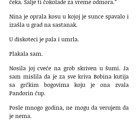
čeka. Šalje ti čokolade za vreme odmora.”
Nina je oprala kosu u kojoj je sunce spavalo i
izašla u grad na sastanak.
U diskoteci je pala i umrla.
Plakala sam.
Nosila joj cveće na grob skriven u šumi. Ja
sam mislila da je za sve kriva Bobina kutija
sa grčkim bogovima koju je ona zvala
Pandorin ćup.
Posle mnogo godina, ne mogu da verujem da
je nema.