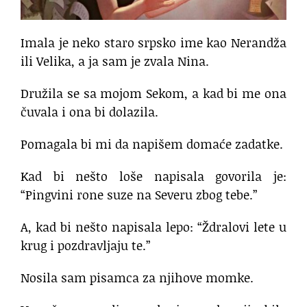
Imala je neko staro srpsko ime kao Nerandža
ili Velika, a ja sam je zvala Nina.
Družila se sa mojom Sekom, a kad bi me ona
čuvala i ona bi dolazila.
Pomagala bi mi da napišem domaće zadatke.
Kad bi nešto loše napisala govorila je:
“Pingvini rone suze na Severu zbog tebe.”
A, kad bi nešto napisala lepo: “Ždralovi lete u
krug i pozdravljaju te.”
Nosila sam pisamca za njihove momke.