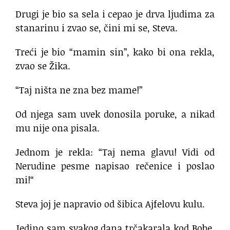
Drugi je bio sa sela i cepao je drva ljudima za
stanarinu i zvao se, čini mi se, Steva.
Treći je bio “mamin sin”, kako bi ona rekla,
zvao se Žika.
“Taj ništa ne zna bez mame!”
Od njega sam uvek donosila poruke, a nikad
mu nije ona pisala.
Jednom je rekla: “Taj nema glavu! Vidi od
Nerudine pesme napisao rečenice i poslao
mi!“
Steva joj je napravio od šibica Ajfelovu kulu.
Jedino sam svakog dana trčakarala kod Bobe,