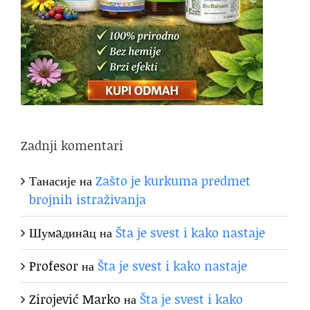
Zadnji komentari
Танасије
на
Zašto je kurkuma predmet
brojnih istraživanja
Шумaдинaц
на
Šta je svest i kako nastaje
Profesor
на
Šta je svest i kako nastaje
Zirojević Marko
на
Šta je svest i kako