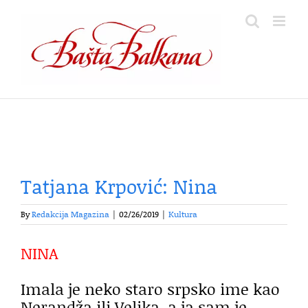
Skip
to
content
Tatjana Krpović: Nina
By
Redakcija Magazina
|
02/26/2019
|
Kultura
NINA
Imala je neko staro srpsko ime kao
Nerandža ili Velika, a ja sam je