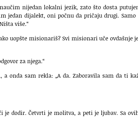
aučim nijedan lokalni jezik, zato što dosta putuj
m jedan dijalekt, oni počnu da pričaju drugi. Sam
Ništa više.“
ako uopšte misionariš? Svi misionari uče ovdašnje j
dgovor za njega.“
 a onda sam rekla: „A da. Zaboravila sam da ti ka
 je dodir. Četvrti je molitva, a peti je ljubav. Sa ovi