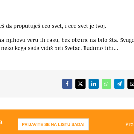
š da proputuješ ceo svet, i ceo svet je tvoj.
na njihovu veru ili rasu, bez obzira na bilo šta. Svug
će neko koga sada vidiš biti Svetac. Budimo tihi…
Facebook
X
LinkedIn
WhatsApp
Telegr
a
Pra
PRIJAVITE SE NA LISTU SADA!