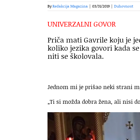
By
Redakcija Magazina
|
03/31/2019
|
Duhovnost
UNIVERZALNI GOVOR
Priča mati Gavrile koju je 
koliko jezika govori kada s
niti se školovala.
Jednom mi je prišao neki strani m
„Ti si možda dobra žena, ali nisi d