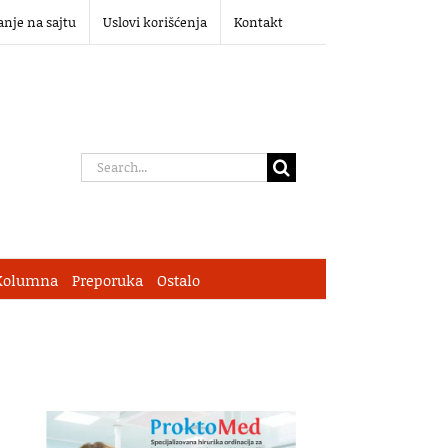
anje na sajtu
Uslovi korišćenja
Kontakt
Search
for:
Kolumna
Preporuka
Ostalo