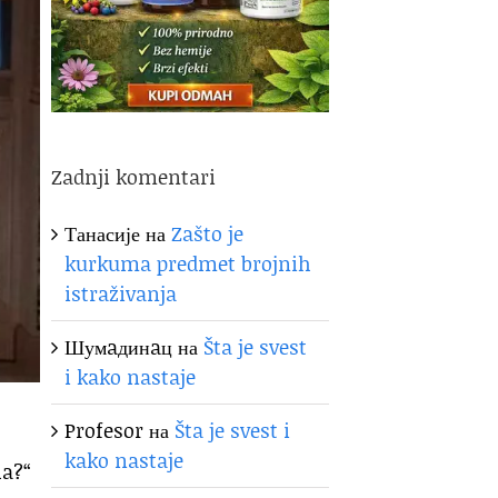
Zadnji komentari
Танасије
на
Zašto je
kurkuma predmet brojnih
istraživanja
Шумaдинaц
на
Šta je svest
i kako nastaje
Profesor
на
Šta je svest i
kako nastaje
la?“