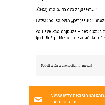
„Čekaj malo, da ovo zapišem…“
I stvarno, sa ovih „pet jezika“, može
Voli sve kao najbliže – bez obzira 
ljudi Božiji. Nikada ne znaš da li 
Podeli priču preko socijalnih mreža!
Newsletter Bastabalkan
Budite u toku!