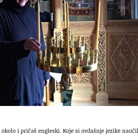
š okolo i pričaš engleski. Koje si ovdašnje jezike nauči