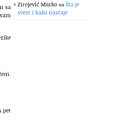
Zirojević Marko
на
Šta je
em sa
svest i kako nastaje
o sam
ezike
žem.
h pet