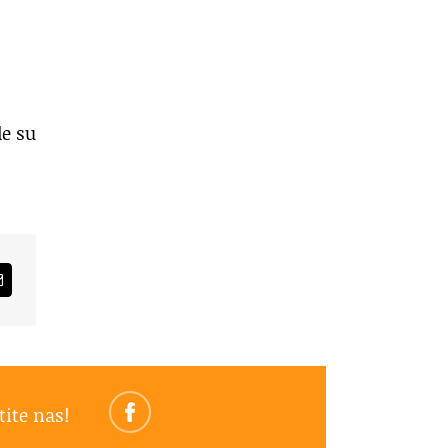
de su
am
Email
tite nas!