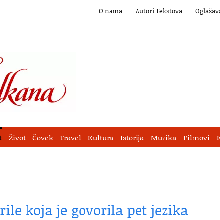
O nama
Autori Tekstova
Oglašav
t
Život
Čovek
Travel
Kultura
Istorija
Muzika
Filmovi
le koja je govorila pet jezika