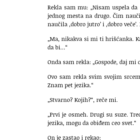
Rekla sam mu: „Nisam uspela da n
jednog mesta na drugo. Čim nauči
naučila ,dobro jutro’ i ,dobro veče’. 
„Ma, nikakva si mi ti hrišćanka. K
da bi…“
Onda sam rekla: „Gospode, daj mi o
Ovo sam rekla svim svojim srcem,
Znam pet jezika.“
„Stvarno? Kojih?“, reče mi.
„Prvi je osmeh. Drugi su suze. Treći
jezika, mogu da obiđem ceo svet.“
On je zastao i rekao: