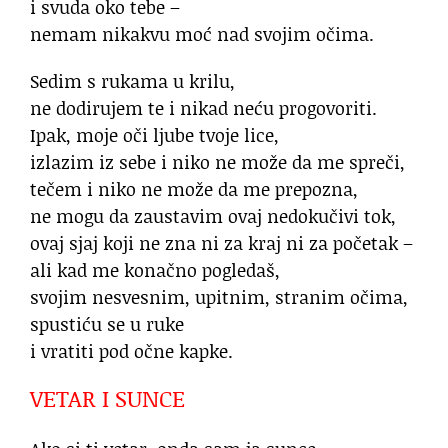
i svuda oko tebe –
nemam nikakvu moć nad svojim očima.
Sedim s rukama u krilu,
ne dodirujem te i nikad neću progovoriti.
Ipak, moje oči ljube tvoje lice,
izlazim iz sebe i niko ne može da me spreči,
tečem i niko ne može da me prepozna,
ne mogu da zaustavim ovaj nedokučivi tok,
ovaj sjaj koji ne zna ni za kraj ni za početak –
ali kad me konačno pogledaš,
svojim nesvesnim, upitnim, stranim očima,
spustiću se u ruke
i vratiti pod očne kapke.
VETAR I SUNCE