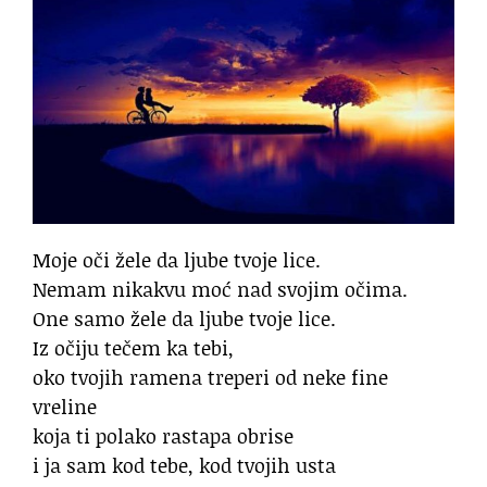
Moje oči žele da ljube tvoje lice.
Nemam nikakvu moć nad svojim očima.
One samo žele da ljube tvoje lice.
Iz očiju tečem ka tebi,
oko tvojih ramena treperi od neke fine
vreline
koja ti polako rastapa obrise
i ja sam kod tebe, kod tvojih usta