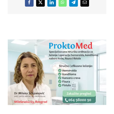
Facebook
X
LinkedIn
WhatsApp
Telegram
Email