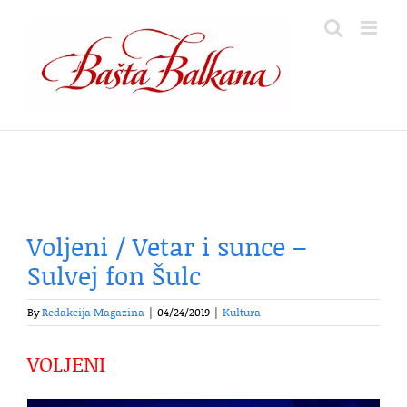
Skip
to
content
Voljeni / Vetar i sunce –
Sulvej fon Šulc
By
Redakcija Magazina
|
04/24/2019
|
Kultura
VOLJENI