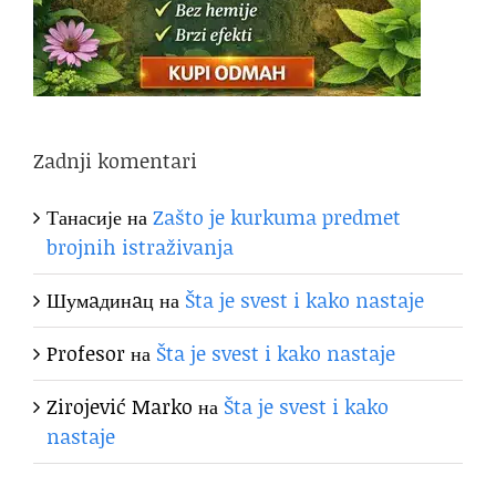
Zadnji komentari
Танасије
на
Zašto je kurkuma predmet
brojnih istraživanja
Шумaдинaц
на
Šta je svest i kako nastaje
Profesor
на
Šta je svest i kako nastaje
Zirojević Marko
на
Šta je svest i kako
nastaje