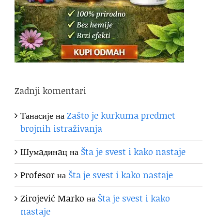
Zadnji komentari
Танасије
на
Zašto je kurkuma predmet
brojnih istraživanja
Шумaдинaц
на
Šta je svest i kako nastaje
Profesor
на
Šta je svest i kako nastaje
Zirojević Marko
на
Šta je svest i kako
nastaje