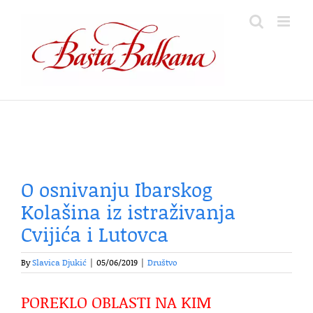
Skip
to
content
O osnivanju Ibarskog
Kolašina iz istraživanja
Cvijića i Lutovca
By
Slavica Djukić
|
05/06/2019
|
Društvo
POREKLO OBLASTI NA KIM