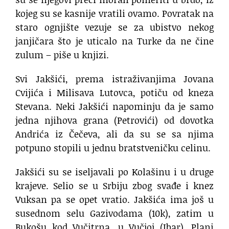
kojeg su se kasnije vratili ovamo. Povratak na
staro ognjište vezuje se za ubistvo nekog
janjičara što je uticalo na Turke da ne čine
zulum – piše u knjizi.
Svi Jakšići, prema istraživanjima Jovana
Cvijića i Milisava Lutovca, potiču od kneza
Stevana. Neki Jakšići napominju da je samo
jedna njihova grana (Petrovići) od dovotka
Andrića iz Čečeva, ali da su se sa njima
potpuno stopili u jednu bratstveničku celinu.
Jakšići su se iseljavali po Kolašinu i u druge
krajeve. Selio se u Srbiju zbog svađe i knez
Vuksan pa se opet vratio. Jakšića ima još u
susednom selu Gazivodama (10k), zatim u
Bukošu kod Vučitrna, u Vučjoj (Ibar), Plani