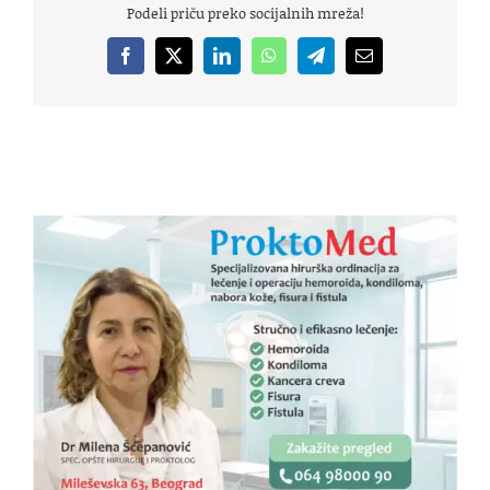
Podeli priču preko socijalnih mreža!
Facebook
X
LinkedIn
WhatsApp
Telegram
Email