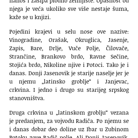
nanos i zasipa plodno zemljište. Opasnost od
njega je veća ukoliko sve više nestaje šuma,
kaže se u knjizi.
Pojedini krajevi u selu nose ove nazive:
Vinogradine, Orašak, Okruglica, Jasenje,
Zapis, Bare, Drlje, Vuče Polje, Čilovače,
Strančine, Brankovo brdo, Ravne Sečine,
Stojića brdo, Nikoline njive i Potoci. Tako je i
danas. Donji Jasenovik je starije naselje jer je
u njemu „latinsko groblje“ i Janjevac,
crkvina. I jedno i drugo su starijeg srpskog
stanovništva.
Druga crkvina u „latinskom groblju“ vezana
je predanjem, za vojvodu Radiča. Po njemu se
i danas dobar deo doline uz Ibar u Zubinom
Potoku zove Radič polje. Ali Donji Jasenovik,