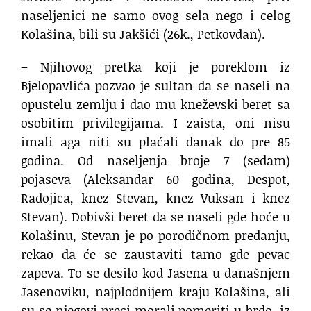
naseljenici ne samo ovog sela nego i celog
Kolašina, bili su Jakšići (26k., Petkovdan).
– Njihovog pretka koji je poreklom iz
Bjelopavlića pozvao je sultan da se naseli na
opustelu zemlju i dao mu kneževski beret sa
osobitim privilegijama. I zaista, oni nisu
imali aga niti su plaćali danak do pre 85
godina. Od naseljenja broje 7 (sedam)
pojaseva (Aleksandar 60 godina, Despot,
Radojica, knez Stevan, knez Vuksan i knez
Stevan). Dobivši beret da se naseli gde hoće u
Kolašinu, Stevan je po porodičnom predanju,
rekao da će se zaustaviti tamo gde pevac
zapeva. To se desilo kod Jasena u današnjem
Jasenoviku, najplodnijem kraju Kolašina, ali
su se njegovi preci morali pomeriti u brdo, iz