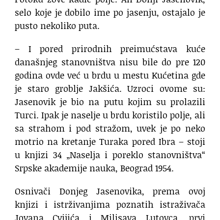
selo koje je dobilo ime po jasenju, ostajalo je
pusto nekoliko puta.
– I pored prirodnih preimućstava kuće
današnjeg stanovništva nisu bile do pre 120
godina ovde već u brdu u mestu Kućetina gde
je staro groblje Jakšića. Uzroci ovome su:
Jasenovik je bio na putu kojim su prolazili
Turci. Ipak je naselje u brdu koristilo polje, ali
sa strahom i pod stražom, uvek je po neko
motrio na kretanje Turaka pored Ibra – stoji
u knjizi 34 „Naselja i poreklo stanovništva“
Srpske akademije nauka, Beograd 1954.
Osnivači Donjeg Jasenovika, prema ovoj
knjizi i istrživanjima poznatih istraživača
Jovana Cvijića i Milisava Lutovca, prvi