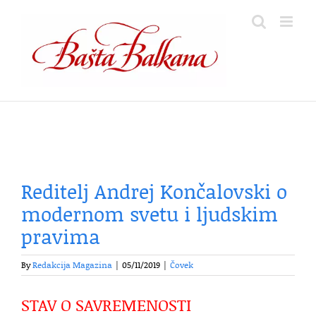
Skip
to
content
Reditelj Andrej Končalovski o
modernom svetu i ljudskim
pravima
By
Redakcija Magazina
|
05/11/2019
|
Čovek
STAV O SAVREMENOSTI