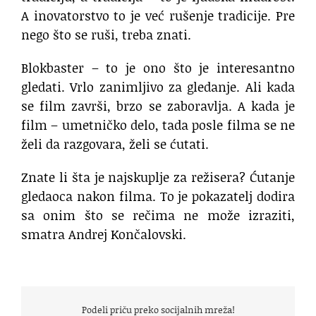
A inovatorstvo to je već rušenje tradicije. Pre
nego što se ruši, treba znati.
​Blokbaster – to je ono što je interesantno
gledati. Vrlo zanimljivo za gledanje. Ali kada
se film završi, brzo se zaboravlja. A kada je
film – umetničko delo, tada posle filma se ne
želi da razgovara, želi se ćutati.
Znate li šta je najskuplje za režisera? Ćutanje
gledaoca nakon filma. To je pokazatelj dodira
sa onim što se rečima ne može izraziti,
smatra Andrej Končalovski.
Podeli priču preko socijalnih mreža!