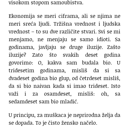
visokom stopom samoubistva.
​Ekonomija se meri ciframa, ali se njima ne
meri sreća ljudi. Tržišna vrednost i ljudska
vrednost – to su dve različite stvari. Svi se mi
menjamo, ne menjaju se samo idioti. Sa
godinama, javljaju se druge iluzije. Zašto
iluzije? Zato što svakih deset godina
govorimo: O, kakva sam budala bio. U
tridesetim godinama, misliš da si sa
dvadeset godina bio glup, od četrdeset misliš,
da si bio naivan kada si imao trideset. Isto
važi i za osamdeset, misliš: oh, sa
sedamdeset sam bio mladić.
U principu, za muškaca je neprirodna želja da
se dopada. To je čisto žensko načelo.