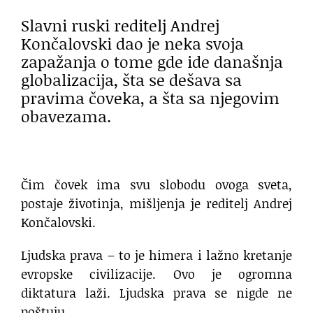
Slavni ruski reditelj Andrej
Končalovski dao je neka svoja
zapažanja o tome gde ide današnja
globalizacija, šta se dešava sa
pravima čoveka, a šta sa njegovim
obavezama.
Čim čovek ima svu slobodu ovoga sveta,
postaje životinja, mišljenja je reditelj Andrej
Končalovski.
Ljudska prava – to je himera i lažno kretanje
evropske civilizacije. Ovo je ogromna
diktatura laži. Ljudska prava se nigde ne
poštuju.