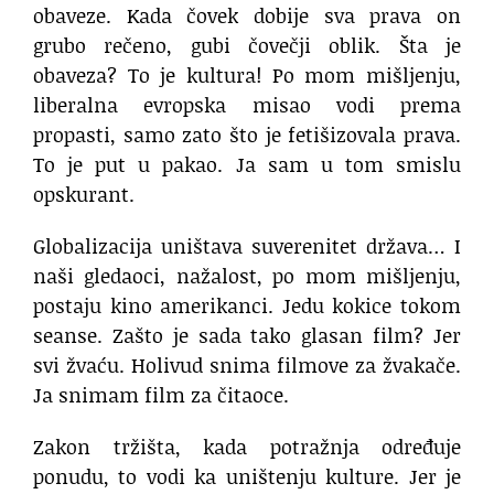
obaveze. Kada čovek dobije sva prava on
grubo rečeno, gubi čovečji oblik. Šta je
obaveza? To je kultura! Po mom mišljenju,
liberalna evropska misao vodi prema
propasti, samo zato što je fetišizovala prava.
To je put u pakao. Ja sam u tom smislu
opskurant.
Globalizacija uništava suverenitet država… I
naši gledaoci, nažalost, po mom mišljenju,
postaju kino amerikanci. Jedu kokice tokom
seanse. Zašto je sada tako glasan film? Jer
svi žvaću. Holivud snima filmove za žvakače.
Ja snimam film za čitaoce.
Zakon tržišta, kada potražnja određuje
ponudu, to vodi ka uništenju kulture. Jer je