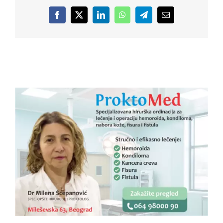
Facebook
X
LinkedIn
WhatsApp
Telegram
Email