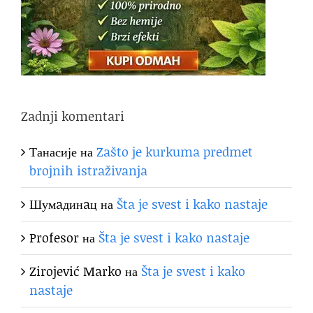
Zadnji komentari
Танасије
на
Zašto je kurkuma predmet
brojnih istraživanja
Шумaдинaц
на
Šta je svest i kako nastaje
Profesor
на
Šta je svest i kako nastaje
Zirojević Marko
на
Šta je svest i kako
nastaje