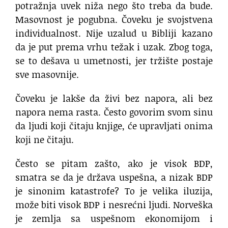
potražnja uvek niža nego što treba da bude.
Masovnost je pogubna. Čoveku je svojstvena
individualnost. Nije uzalud u Bibliji kazano
da je put prema vrhu težak i uzak. Zbog toga,
se to dešava u umetnosti, jer tržište postaje
sve masovnije.
Čoveku je lakše da živi bez napora, ali bez
napora nema rasta. Često govorim svom sinu
da ljudi koji čitaju knjige, će upravljati onima
koji ne čitaju.
Često se pitam zašto, ako je visok BDP,
smatra se da je država uspešna, a nizak BDP
je sinonim katastrofe? To je velika iluzija,
može biti visok BDP i nesrećni ljudi. Norveška
je zemlja sa uspešnom ekonomijom i