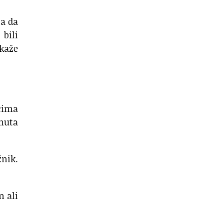
la da
 bili
 kaže
acima
nuta
žnik.
n ali