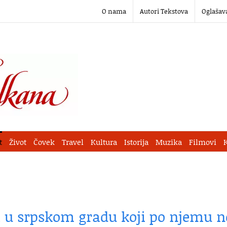
O nama
Autori Tekstova
Oglašav
t
Život
Čovek
Travel
Kultura
Istorija
Muzika
Filmovi
a u srpskom gradu koji po njemu n