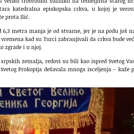
 su veliku trobrodnu baziliku na temeljima starog 
ara katedralna episkopska crkva, u kojoj je verov
e prota Ilić.
 6,3 metra manja je od stvarne, jer je na podu još 
 vremena kad su Turci zabranjivali da crkva bude ve
o zgrade i u njoj.
 srpskih zemalja, redovi su bili kao ispred Svetog Vas
Svetog Prokopija dešavala mnoga isceljenja – kaže 