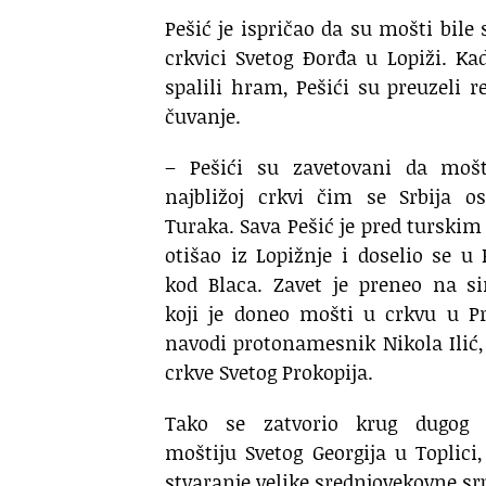
Pešić je ispričao da su mošti bile 
crkvici Svetog Đorđa u Lopiži. Ka
spalili hram, Pešići su preuzeli re
čuvanje.
– Pešići su zavetovani da mošt
najbližoj crkvi čim se Srbija o
Turaka. Sava Pešić je pred tursk
otišao iz Lopižnje i doselio se u 
kod Blaca. Zavet je preneo na s
koji je doneo mošti u crkvu u P
navodi protonamesnik Nikola Ilić,
crkve Svetog Prokopija.
Tako se zatvorio krug dugog 
moštiju Svetog Georgija u Topli
stvaranje velike srednjovekovne sr