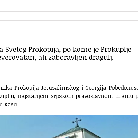
va Svetog Prokopija, po kome je Prokuplje
verovatan, ali zaboravljen dragulj.
enika Prokopija Jerusalimskog i Georgija Pobedonos
okuplju, najstarijem srpskom pravoslavnom hramu p
 u Rasu.