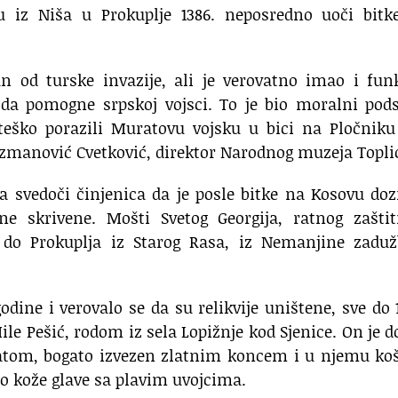
u iz Niša u Prokuplje 1386. neposredno uoči bitk
an od turske invazije, ali je verovatno imao i fun
o da pomogne srpskoj vojsci. To je bio moralni pod
teško porazili Muratovu vojsku u bici na Pločniku
uzmanović Cvetković, direktor Narodnog muzeja Topli
a svedoči činjenica da je posle bitke na Kosovu do
ne skrivene. Mošti Svetog Georgija, ratnog zaštit
 do Prokuplja iz Starog Rasa, iz Nemanjine zaduž
odine i verovalo se da su relikvije uništene, sve do 
le Pešić, rodom iz sela Lopižnje kod Sjenice. On je 
atom, bogato izvezen zlatnim koncem i u njemu koš
eo kože glave sa plavim uvojcima.