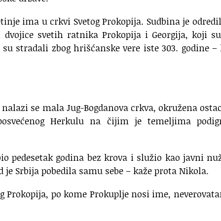
tinje ima u crkvi Svetog Prokopija. Sudbina je odredi
 dvojice svetih ratnika Prokopija i Georgija, koji su
a su stradali zbog hrišćanske vere iste 303. godine –
a nalazi se mala Jug-Bogdanova crkva, okružena ost
posvećenog Herkulu na čijim je temeljima podig
 pedesetak godina bez krova i služio kao javni nu
 je Srbija pobedila samu sebe – kaže prota Nikola.
og Prokopija, po kome Prokuplje nosi ime, neverovata