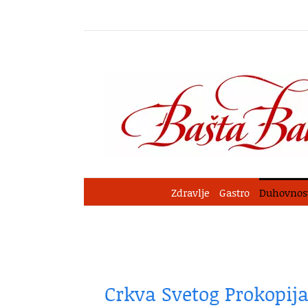
Skip
to
content
Zdravlje
Gastro
Duhovnos
Crkva Svetog Prokopij