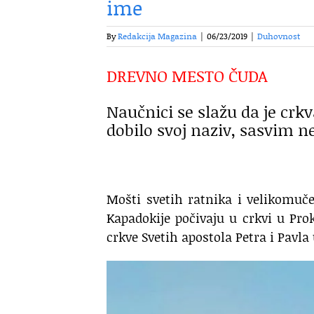
ime
By
Redakcija Magazina
|
06/23/2019
|
Duhovnost
DREVNO MESTO ČUDA
Naučnici se slažu da je crk
dobilo svoj naziv, sasvim ne
Mošti svetih ratnika i velikomuč
Kapadokije počivaju u crkvi u Pr
crkve Svetih apostola Petra i Pavla