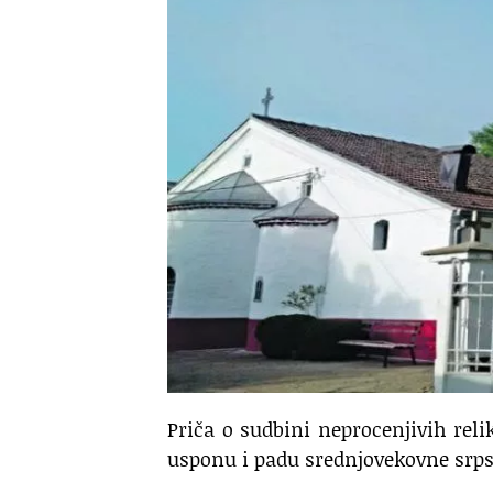
Priča o sudbini neprocenjivih reli
usponu i padu srednjovekovne srps