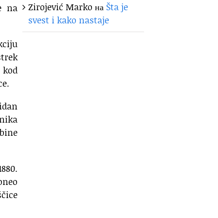
Zirojević Marko
на
Šta je
e na
svest i kako nastaje
kciju
strek
 kod
ce.
zidan
nika
bine
1880.
doneo
čice