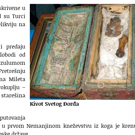
skrivene u
d su Turci
likviju na
i predaju
slobodi od
im zulumom
Pretrešnju
ina Mileta
rokuplju –
 starešina
Kivot Svetog Đorđa
putovanja
ci, u prvom Nemanjinom kneževstvu iz koga je kren
pske države.