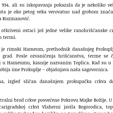
 934. ali su iskopavanja pokazala da je nekoliko v
gnuta je oko petog veka verovatno nad grobom znač
a Kuzmanović.
tkriveni ostaci još jedne velike ranohrišćanske c
h termi.
a je rimski Hameum, prethodnik današnjeg Prokuplj
grad. Posle ozvaničenja hrišćanstva, terme se č
lo i u Hameumu, kasnije nazvanim Toplica. Kad su u
obija ime Prokuplje – objašnjava naša sagovornica.
a, izgled sličan današnjem prokupačka crkva do
ntralni brod crkve posvećene Pokrovu Majke Božije. U
arigradskoj crkvi Vlaherni javila Bogorodica, top