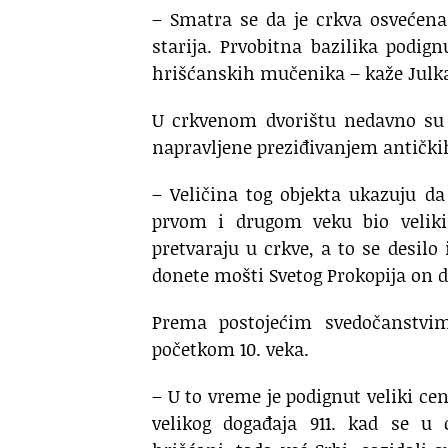
– Smatra se da je crkva osvećena
starija. Prvobitna bazilika podi
hrišćanskih mučenika – kaže Julk
U crkvenom dvorištu nedavno su o
napravljene preziđivanjem antički
– Veličina tog objekta ukazuju d
prvom i drugom veku bio veliki 
pretvaraju u crkve, a to se desi
donete mošti Svetog Prokopija on d
Prema postojećim svedočanstvim
početkom 10. veka.
– U to vreme je podignut veliki ce
velikog događaja 911. kad se u c