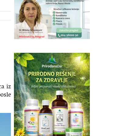
ca iz
osle