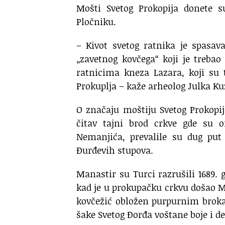
Mošti Svetog Prokopija donete s
Pločniku.
– Kivot svetog ratnika je spasav
„zavetnog kovčega“ koji je treba
ratnicima kneza Lazara, koji su 
Prokuplja – kaže arheolog Julka K
O značaju moštiju Svetog Prokopij
čitav tajni brod crkve gde su o
Nemanjića, prevalile su dug put
Đurđevih stupova.
Manastir su Turci razrušili 1689. g
kad je u prokupačku crkvu došao Mi
kovčežić obložen purpurnim brok
šake Svetog Đorđa voštane boje i d