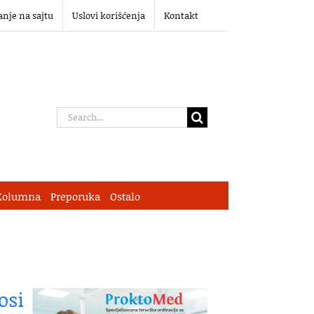
anje na sajtu
Uslovi korišćenja
Kontakt
Search
for:
Kolumna
Preporuka
Ostalo
osi