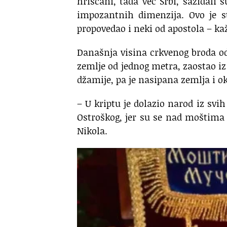
hrišćani, tada već Srbi, sazidali
impozantnih dimenzija. Ovo je st
propovedao i neki od apostola – kaž
Današnja visina crkvenog broda od
zemlje od jednog metra, zaostao iz
džamije, pa je nasipana zemlja i ok
– U kriptu je dolazio narod iz svih
Ostroškog, jer su se nad moštima 
Nikola.