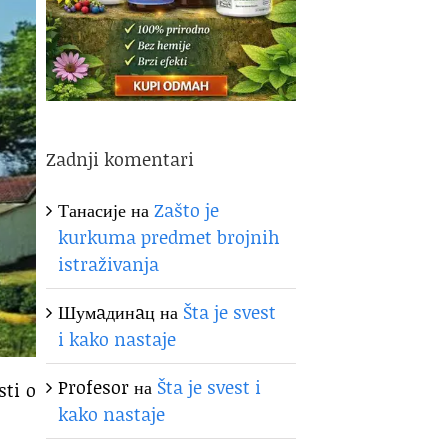
Zadnji komentari
Танасије
на
Zašto je
kurkuma predmet brojnih
istraživanja
Шумaдинaц
на
Šta je svest
i kako nastaje
Profesor
на
Šta je svest i
sti o
kako nastaje