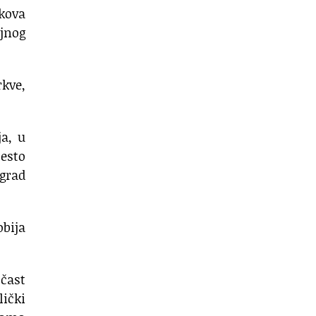
ekova
ajnog
rkve,
a, u
esto
 grad
bija
 čast
lički