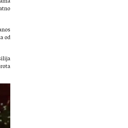
hrama
atno
nanos
ća od
ilija
prota