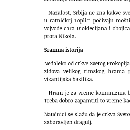
– Nažalost, Srbija ne zna kakve sve
u ratničkoj Toplici počivaju mošti
vojvode cara Dioklecijana i obojic
prota Nikola.
Sramna istorija
Nedaleko od crkve Svetog Prokopij
zidova velikog rimskog hrama 
vizantijska bazilika.
– Hram je za vreme komunizma bio
Treba dobro zapamtiti to vreme kad
Naučnici se slažu da je crkva Svet
zaboravljen dragulj.