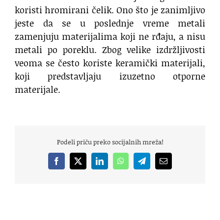
koristi hromirani čelik. Ono što je zanimljivo
jeste da se u poslednje vreme metali
zamenjuju materijalima koji ne rđaju, a nisu
metali po poreklu. Zbog velike izdržljivosti
veoma se često koriste keramički materijali,
koji predstavljaju izuzetno otporne
materijale.
Podeli priču preko socijalnih mreža!
Facebook
X
LinkedIn
WhatsApp
Telegram
Email