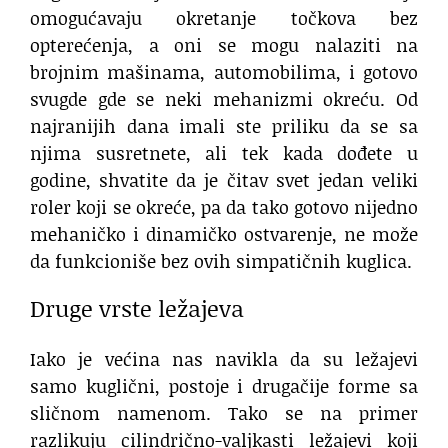
omogućavaju okretanje točkova bez
opterećenja, a oni se mogu nalaziti na
brojnim mašinama, automobilima, i gotovo
svugde gde se neki mehanizmi okreću. Od
najranijih dana imali ste priliku da se sa
njima susretnete, ali tek kada dođete u
godine, shvatite da je čitav svet jedan veliki
roler koji se okreće, pa da tako gotovo nijedno
mehaničko i dinamičko ostvarenje, ne može
da funkcioniše bez ovih simpatičnih kuglica.
Druge vrste ležajeva
Iako je većina nas navikla da su ležajevi
samo kuglični, postoje i drugačije forme sa
sličnom namenom. Tako se na primer
razlikuju cilindrično-valjkasti ležajevi koji