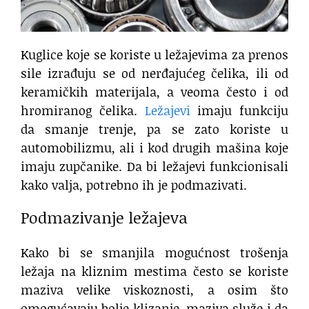
Kuglice koje se koriste u ležajevima za prenos
sile izrađuju se od nerđajućeg čelika, ili od
keramičkih materijala, a veoma često i od
hromiranog čelika.
Ležajevi
imaju funkciju
da smanje trenje, pa se zato koriste u
automobilizmu, ali i kod drugih mašina koje
imaju zupčanike. Da bi ležajevi funkcionisali
kako valja, potrebno ih je podmazivati.
Podmazivanje ležajeva
Kako bi se smanjila mogućnost trošenja
ležaja na kliznim mestima često se koriste
maziva velike viskoznosti, a osim što
omogućavaju bolje klizanje, maziva služe i da