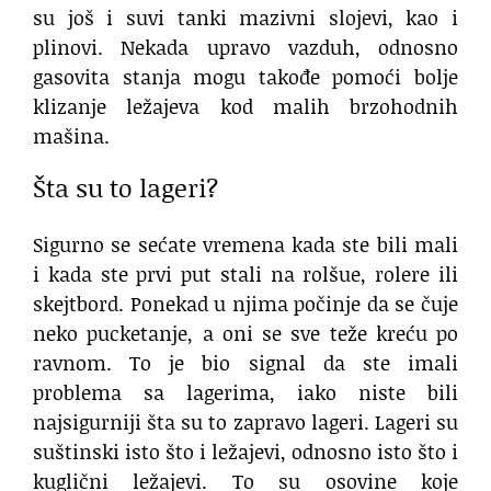
su još i suvi tanki mazivni slojevi, kao i
plinovi. Nekada upravo vazduh, odnosno
gasovita stanja mogu takođe pomoći bolje
klizanje ležajeva kod malih brzohodnih
mašina.
Šta su to lageri?
Sigurno se sećate vremena kada ste bili mali
i kada ste prvi put stali na rolšue, rolere ili
skejtbord. Ponekad u njima počinje da se čuje
neko pucketanje, a oni se sve teže kreću po
ravnom. To je bio signal da ste imali
problema sa lagerima, iako niste bili
najsigurniji šta su to zapravo lageri. Lageri su
suštinski isto što i ležajevi, odnosno isto što i
kuglični ležajevi. To su osovine koje