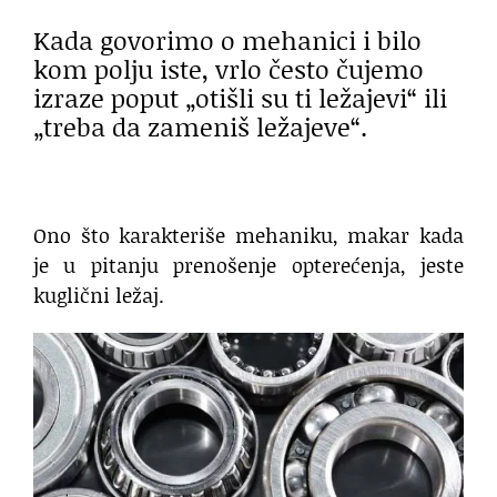
Kada govorimo o mehanici i bilo
kom polju iste, vrlo često čujemo
izraze poput „otišli su ti ležajevi“ ili
„treba da zameniš ležajeve“.
Ono što karakteriše mehaniku, makar kada
je u pitanju prenošenje opterećenja, jeste
kuglični ležaj.