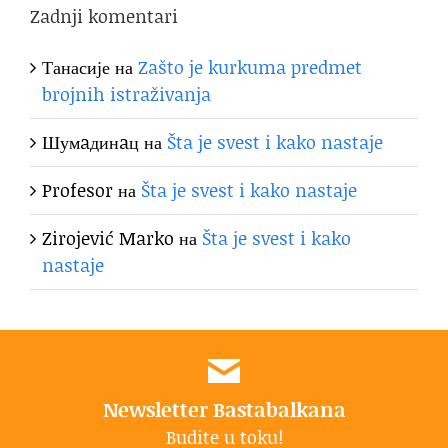
Zadnji komentari
Танасије
на
Zašto je kurkuma predmet
brojnih istraživanja
Шумaдинaц
на
Šta je svest i kako nastaje
Profesor
на
Šta je svest i kako nastaje
Zirojević Marko
на
Šta je svest i kako
nastaje
Newsletter Bastabalkana
Budite u toku!