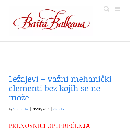
Skip
to
content
Ležajevi – važni mehanički
elementi bez kojih se ne
može
By
Vlada ilić
|
06/10/2019
|
Ostalo
PRENOSNICI OPTEREĆENJA