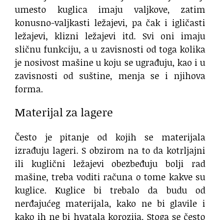
umesto kuglica imaju valjkove, zatim
konusno-valjkasti ležajevi, pa čak i igličasti
ležajevi, klizni ležajevi itd. Svi oni imaju
sličnu funkciju, a u zavisnosti od toga kolika
je nosivost mašine u koju se ugrađuju, kao i u
zavisnosti od suštine, menja se i njihova
forma.
Materijal za lagere
Često je pitanje od kojih se materijala
izrađuju lageri. S obzirom na to da kotrljajni
ili kuglični ležajevi obezbeđuju bolji rad
mašine, treba voditi računa o tome kakve su
kuglice. Kuglice bi trebalo da budu od
nerđajućeg materijala, kako ne bi glavile i
kako ih ne bi hvatala korozija. Stoga se često