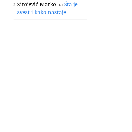
Zirojević Marko
на
Šta je
svest i kako nastaje