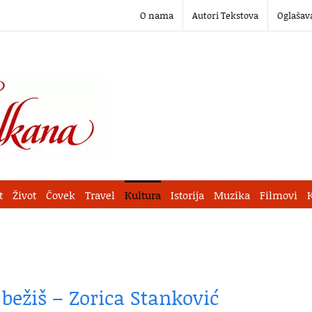
O nama
Autori Tekstova
Oglašav
t
Život
Čovek
Travel
Kultura
Istorija
Muzika
Filmovi
bežiš – Zorica Stanković