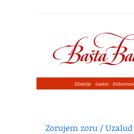
Skip
to
content
Zdravlje
Gastro
Duhovnos
Zorujem zoru / Uzalud 