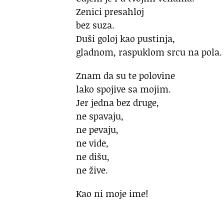
Zenici presahloj
bez suza.
Duši goloj kao pustinja,
gladnom, raspuklom srcu na pola.
Znam da su te polovine
lako spojive sa mojim.
Jer jedna bez druge,
ne spavaju,
ne pevaju,
ne vide,
ne dišu,
ne žive.
Kao ni moje ime!