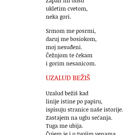
Zapali mi dušu
ukletim cvetom,
neka gori.
Srmom me posrmi,
daruj me bosiokom,
moj nesuđeni.
Čežnjom te čekam
i gorim nesanicom.
UZALUD BEŽIŠ
Uzalud bežiš kad
linije istine po papiru,
ispisuju stranice naše istorije.
Zastajem na uglu sećanja.
Tuga me ubija.
Čujem je i u tvojim venama.