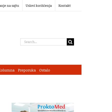
anje na sajtu
Uslovi korišćenja
Kontakt
Search
for:
Kolumna
Preporuka
Ostalo