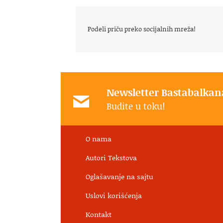
Podeli priču preko socijalnih mreža!
Newsletter Bastabalkan
Budite u toku!
O nama
Autori Tekstova
Oglašavanje na sajtu
Uslovi korišćenja
Kontakt