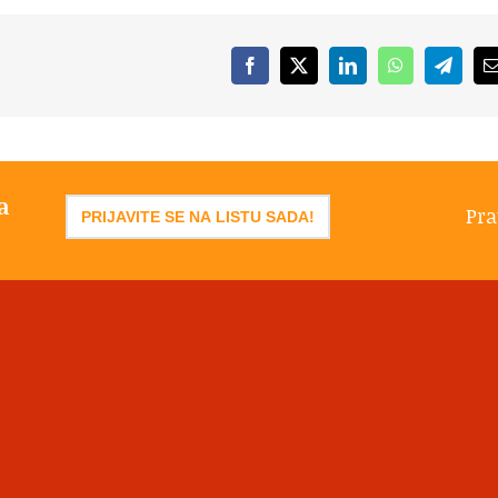
Facebook
X
LinkedIn
WhatsApp
Telegr
a
Pra
PRIJAVITE SE NA LISTU SADA!