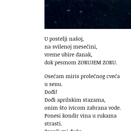
U postelji našoj,
na svilenoj mesečini,
vreme ubire danak,
dok pesmom ZORUJEM ZORU.
Osećam miris prolećnog cveća
u senu.
Dođi!
Dođi aprilskim stazama,
onim što ivicom zabrana vode.
Ponesi kondir vina u rukama
strasti.