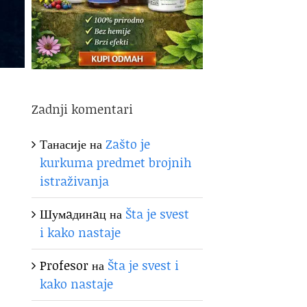
Zadnji komentari
Танасије
на
Zašto je
kurkuma predmet brojnih
istraživanja
Шумaдинaц
на
Šta je svest
i kako nastaje
Profesor
на
Šta je svest i
kako nastaje