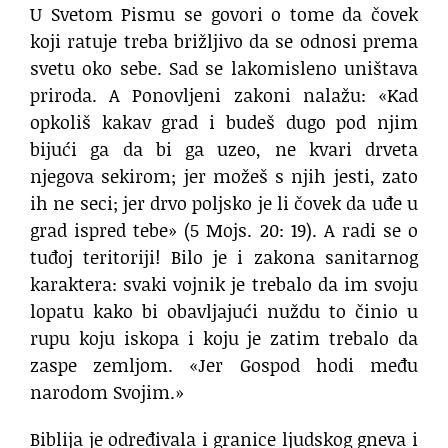
U Svetom Pismu se govori o tome da čovek
koji ratuje treba brižljivo da se odnosi prema
svetu oko sebe. Sad se lakomisleno uništava
priroda. A Ponovljeni zakoni nalažu: «Kad
opkoliš kakav grad i budeš dugo pod njim
bijući ga da bi ga uzeo, ne kvari drveta
njegova sekirom; jer možeš s njih jesti, zato
ih ne seci; jer drvo poljsko je li čovek da uđe u
grad ispred tebe» (5 Mojs. 20: 19). A radi se o
tuđoj teritoriji! Bilo je i zakona sanitarnog
karaktera: svaki vojnik je trebalo da im svoju
lopatu kako bi obavljajući nuždu to činio u
rupu koju iskopa i koju je zatim trebalo da
zaspe zemljom. «Jer Gospod hodi među
narodom Svojim.»
Biblija je određivala i granice ljudskog gneva i