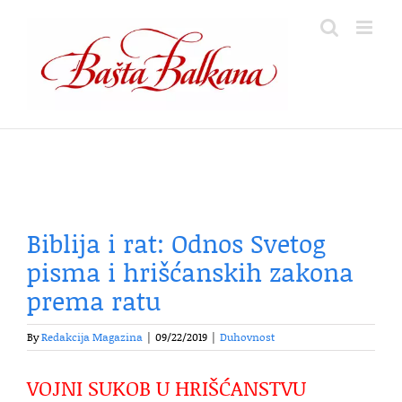
Skip
to
content
Biblija i rat: Odnos Svetog
pisma i hrišćanskih zakona
prema ratu
By
Redakcija Magazina
|
09/22/2019
|
Duhovnost
VOJNI SUKOB U HRIŠĆANSTVU