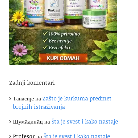
Zadnji komentari
Танасије
на
Zašto je kurkuma predmet
brojnih istraživanja
Шумaдинaц
на
Šta je svest i kako nastaje
Profesor
на
Šta je svest i kako nastaje