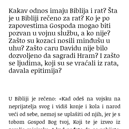
Kakav odnos imaju Biblija i rat? Šta
je u Bibliji rečeno za rat? Ko je po
zapovestima Gospoda mogao biti
pozvan u vojnu službu, a ko nije?
Zašto su kozaci nosili minđušu u
uhu? Zašto caru Davidu nije bilo
dozvoljeno da sagradi Hram? I zašto
se ljudima, koji su se vraćali iz rata,
davala epitimija?
U Bibliji je rečeno: «Kad odeš na vojsku na
neprijatelja svog i vidiš konje i kola i narod
veći od sebe, nemoj se uplašiti od njih, jer je s
tobom Gospod Bog tvoj, Koji te je izveo iz