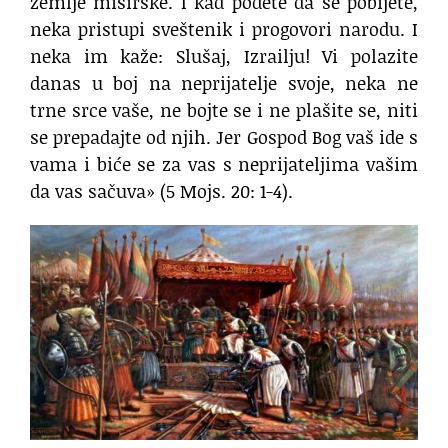
zemlje misirske. I kad pođete da se pobijete,
neka pristupi sveštenik i progovori narodu. I
neka im kaže: Slušaj, Izrailju! Vi polazite
danas u boj na neprijatelje svoje, neka ne
trne srce vaše, ne bojte se i ne plašite se, niti
se prepadajte od njih. Jer Gospod Bog vaš ide s
vama i biće se za vas s neprijateljima vašim
da vas sačuva» (5 Mojs. 20: 1-4).