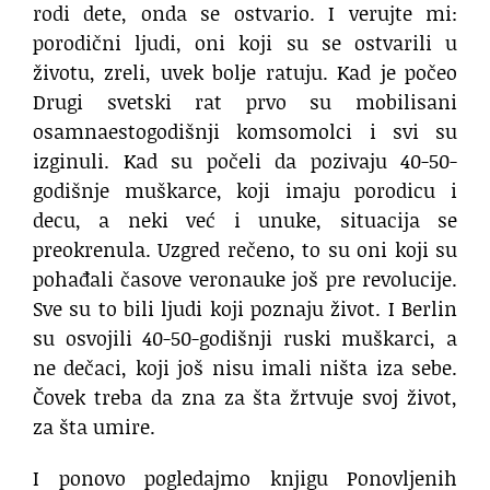
rodi dete, onda se ostvario. I verujte mi:
porodični ljudi, oni koji su se ostvarili u
životu, zreli, uvek bolje ratuju. Kad je počeo
Drugi svetski rat prvo su mobilisani
osamnaestogodišnji komsomolci i svi su
izginuli. Kad su počeli da pozivaju 40-50-
godišnje muškarce, koji imaju porodicu i
decu, a neki već i unuke, situacija se
preokrenula. Uzgred rečeno, to su oni koji su
pohađali časove veronauke još pre revolucije.
Sve su to bili ljudi koji poznaju život. I Berlin
su osvojili 40-50-godišnji ruski muškarci, a
ne dečaci, koji još nisu imali ništa iza sebe.
Čovek treba da zna za šta žrtvuje svoj život,
za šta umire.
I ponovo pogledajmo knjigu Ponovljenih