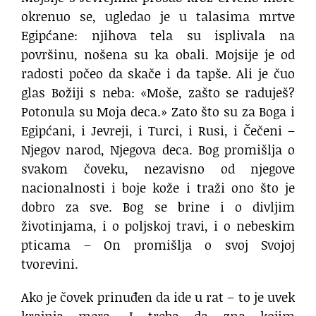
okrenuo se, ugledao je u talasima mrtve
Egipćane: njihova tela su isplivala na
površinu, nošena su ka obali. Mojsije je od
radosti počeo da skače i da tapše. Ali je čuo
glas Božiji s neba: «Moše, zašto se raduješ?
Potonula su Moja deca.» Zato što su za Boga i
Egipćani, i Jevreji, i Turci, i Rusi, i Čečeni –
Njegov narod, Njegova deca. Bog promišlja o
svakom čoveku, nezavisno od njegove
nacionalnosti i boje kože i traži ono što je
dobro za sve. Bog se brine i o divljim
životinjama, i o poljskoj travi, i o nebeskim
pticama – On promišlja o svoj Svojoj
tvorevini.
Ako je čovek prinuđen da ide u rat – to je uvek