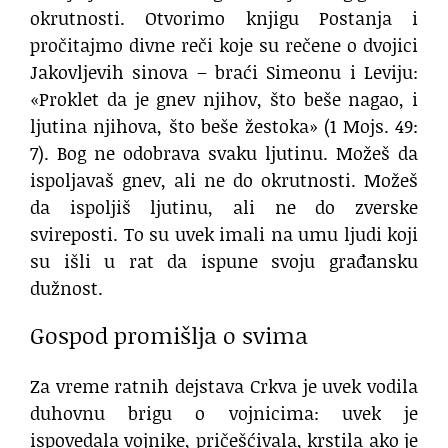
okrutnosti. Otvorimo knjigu Postanja i
pročitajmo divne reči koje su rečene o dvojici
Jakovljevih sinova – braći Simeonu i Leviju:
«Proklet da je gnev njihov, što beše nagao, i
ljutina njihova, što beše žestoka» (1 Mojs. 49:
7). Bog ne odobrava svaku ljutinu. Možeš da
ispoljavaš gnev, ali ne do okrutnosti. Možeš
da ispoljiš ljutinu, ali ne do zverske
svireposti. To su uvek imali na umu ljudi koji
su išli u rat da ispune svoju građansku
dužnost.
Gospod promišlja o svima
Za vreme ratnih dejstava Crkva je uvek vodila
duhovnu brigu o vojnicima: uvek je
ispovedala vojnike, pričešćivala, krstila ako je