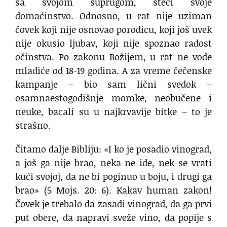
sa svojom suprugom, steći svoje
domaćinstvo. Odnosno, u rat nije uziman
čovek koji nije osnovao porodicu, koji još uvek
nije okusio ljubav, koji nije spoznao radost
očinstva. Po zakonu Božijem, u rat ne vode
mladiće od 18-19 godina. A za vreme čečenske
kampanje – bio sam lični svedok –
osamnaestogodišnje momke, neobučene i
neuke, bacali su u najkrvavije bitke – to je
strašno.
Čitamo dalje Bibliju: «I ko je posadio vinograd,
a još ga nije brao, neka ne ide, nek se vrati
kući svojoj, da ne bi poginuo u boju, i drugi ga
brao» (5 Mojs. 20: 6). Kakav human zakon!
Čovek je trebalo da zasadi vinograd, da ga prvi
put obere, da napravi sveže vino, da popije s