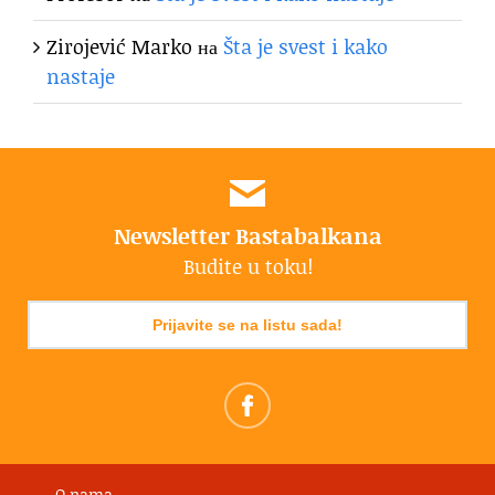
Zirojević Marko
на
Šta je svest i kako
nastaje
Newsletter Bastabalkana
Budite u toku!
Prijavite se na listu sada!
O nama