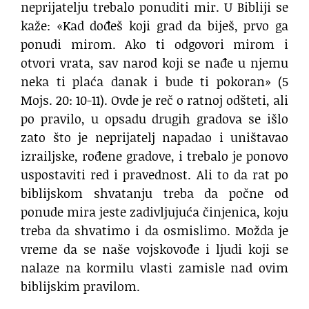
neprijatelju trebalo ponuditi mir. U Bibliji se
kaže: «Kad dođeš koji grad da biješ, prvo ga
ponudi mirom. Ako ti odgovori mirom i
otvori vrata, sav narod koji se nađe u njemu
neka ti plaća danak i bude ti pokoran» (5
Mojs. 20: 10-11). Ovde je reč o ratnoj odšteti, ali
po pravilo, u opsadu drugih gradova se išlo
zato što je neprijatelj napadao i uništavao
izrailjske, rođene gradove, i trebalo je ponovo
uspostaviti red i pravednost. Ali to da rat po
biblijskom shvatanju treba da počne od
ponude mira jeste zadivljujuća činjenica, koju
treba da shvatimo i da osmislimo. Možda je
vreme da se naše vojskovođe i ljudi koji se
nalaze na kormilu vlasti zamisle nad ovim
biblijskim pravilom.