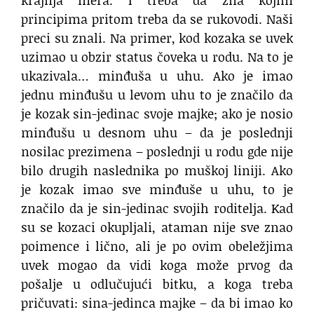
krajnja mera. I treba da zna kojim
principima pritom treba da se rukovodi. Naši
preci su znali. Na primer, kod kozaka se uvek
uzimao u obzir status čoveka u rodu. Na to je
ukazivala… minđuša u uhu. Ako je imao
jednu minđušu u levom uhu to je značilo da
je kozak sin-jedinac svoje majke; ako je nosio
minđušu u desnom uhu – da je poslednji
nosilac prezimena – poslednji u rodu gde nije
bilo drugih naslednika po muškoj liniji. Ako
je kozak imao sve minđuše u uhu, to je
značilo da je sin-jedinac svojih roditelja. Kad
su se kozaci okupljali, ataman nije sve znao
poimence i lično, ali je po ovim obeležjima
uvek mogao da vidi koga može prvog da
pošalje u odlučujući bitku, a koga treba
pričuvati: sina-jedinca majke – da bi imao ko