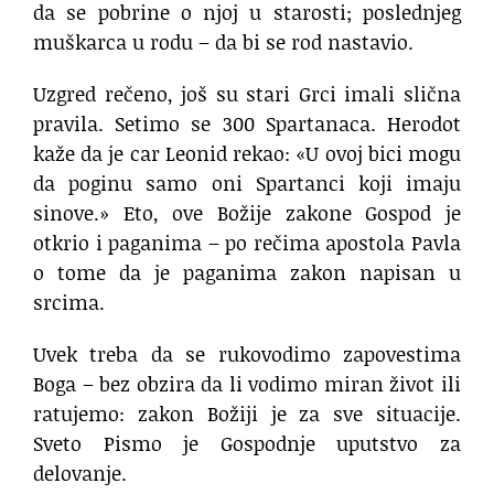
da se pobrine o njoj u starosti; poslednjeg
muškarca u rodu – da bi se rod nastavio.
Uzgred rečeno, još su stari Grci imali slična
pravila. Setimo se 300 Spartanaca. Herodot
kaže da je car Leonid rekao: «U ovoj bici mogu
da poginu samo oni Spartanci koji imaju
sinove.» Eto, ove Božije zakone Gospod je
otkrio i paganima – po rečima apostola Pavla
o tome da je paganima zakon napisan u
srcima.
Uvek treba da se rukovodimo zapovestima
Boga – bez obzira da li vodimo miran život ili
ratujemo: zakon Božiji je za sve situacije.
Sveto Pismo je Gospodnje uputstvo za
delovanje.