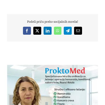
Podeli priču preko socijalnih mreža!
Facebook
X
LinkedIn
WhatsApp
Telegram
Email