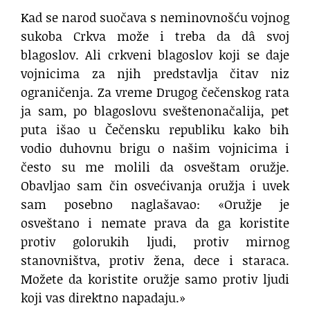
Kad se narod suočava s neminovnošću vojnog
sukoba Crkva može i treba da dâ svoj
blagoslov. Ali crkveni blagoslov koji se daje
vojnicima za njih predstavlja čitav niz
ograničenja. Za vreme Drugog čečenskog rata
ja sam, po blagoslovu sveštenonačalija, pet
puta išao u Čečensku republiku kako bih
vodio duhovnu brigu o našim vojnicima i
često su me molili da osveštam oružje.
Obavljao sam čin osvećivanja oružja i uvek
sam posebno naglašavao: «Oružje je
osveštano i nemate prava da ga koristite
protiv golorukih ljudi, protiv mirnog
stanovništva, protiv žena, dece i staraca.
Možete da koristite oružje samo protiv ljudi
koji vas direktno napadaju.»