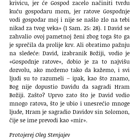
krivicu, jer će Gospod zacelo načiniti tvrdu
kuću gospodaru mom, jer ratove Gospodnje
vodi gospodar moj i nije se našlo zlo na tebi
nikad za tvog veka» (1 Sam. 25: 28). I David se
zahvalio ovoj pametnoj ženi zbog toga što ga
je sprečila da prolije krv. Ali obratimo pažnju
na sledeće: David, izabranik Božiji, vodio je
«Gospodnje ratove», dobio je za to najvišu
dozvolu, ako možemo tako da kažemo, i svi
ljudi su to razumeli – ipak, kao što znamo,
Bog nije dopustio Davidu da sagradi Hram
Božiji. Zašto? Uprvo zato što je David vodio
mnogo ratova, što je ubio i unesrećio mnoge
ljude, Hram je sagradio Davidov sin Solomon,
čije se ime prevodi kao «mir».
Protojerej Oleg Stenjajev