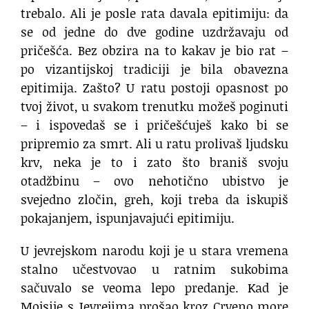
trebalo. Ali je posle rata davala epitimiju: da
se od jedne do dve godine uzdržavaju od
pričešća. Bez obzira na to kakav je bio rat –
po vizantijskoj tradiciji je bila obavezna
epitimija. Zašto? U ratu postoji opasnost po
tvoj život, u svakom trenutku možeš poginuti
– i ispovedaš se i pričešćuješ kako bi se
pripremio za smrt. Ali u ratu prolivaš ljudsku
krv, neka je to i zato što braniš svoju
otadžbinu – ovo nehotično ubistvo je
svejedno zločin, greh, koji treba da iskupiš
pokajanjem, ispunjavajući epitimiju.
U jevrejskom narodu koji je u stara vremena
stalno učestvovao u ratnim sukobima
sačuvalo se veoma lepo predanje. Kad je
Mojsije s Jevrejima prošao kroz Crveno more