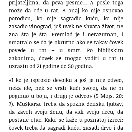
prijateljima, da peva pesme… A posle toga
može da ode u rat. A onaj ko nije osnovao
porodicu, ko nije sagradio kuću, ko nije
zasadio vinograd, još uvek ne shvata život, ne
zna šta je šta. Premlad je i nerazuman, i
smatralo se da je okrutno ako se takav čovek
povede u rat – u smrt. Po biblijskim
zakonima, čovek se mogao voditi u rat u
uzrastu od 21 godine do 50 godina.
«I ko je isprosio devojku a još je nije odveo,
neka ide, nek se vrati kući svojoj, da ne bi
poginuo u boju, i drugi je odveo» (5 Mojs. 20:
7). Muškarac treba da spozna žensku ljubav,
da zavoli svoju ženu, da vidi svoju decu, da
postane otac. Kako se kaže u poznatoj izreci:
čovek treba da sagradi kuću, zasadi drvo i da