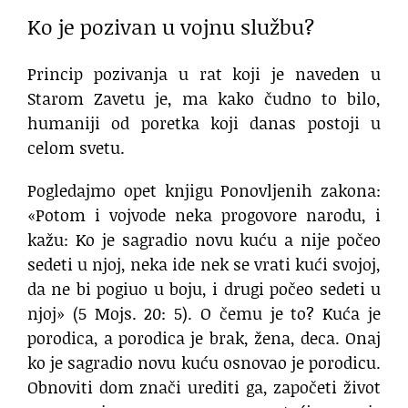
Ko je pozivan u vojnu službu?
Princip pozivanja u rat koji je naveden u
Starom Zavetu je, ma kako čudno to bilo,
humaniji od poretka koji danas postoji u
celom svetu.
Pogledajmo opet knjigu Ponovljenih zakona:
«Potom i vojvode neka progovore narodu, i
kažu: Ko je sagradio novu kuću a nije počeo
sedeti u njoj, neka ide nek se vrati kući svojoj,
da ne bi pogiuo u boju, i drugi počeo sedeti u
njoj» (5 Mojs. 20: 5). O čemu je to? Kuća je
porodica, a porodica je brak, žena, deca. Onaj
ko je sagradio novu kuću osnovao je porodicu.
Obnoviti dom znači urediti ga, započeti život