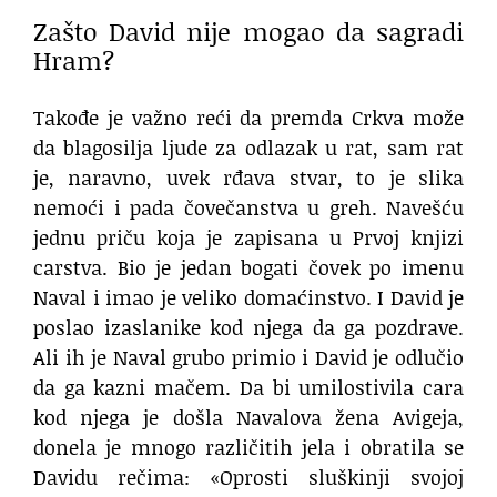
Zašto David nije mogao da sagradi
Hram?
Takođe je važno reći da premda Crkva može
da blagosilja ljude za odlazak u rat, sam rat
je, naravno, uvek rđava stvar, to je slika
nemoći i pada čovečanstva u greh. Navešću
jednu priču koja je zapisana u Prvoj knjizi
carstva. Bio je jedan bogati čovek po imenu
Naval i imao je veliko domaćinstvo. I David je
poslao izaslanike kod njega da ga pozdrave.
Ali ih je Naval grubo primio i David je odlučio
da ga kazni mačem. Da bi umilostivila cara
kod njega je došla Navalova žena Avigeja,
donela je mnogo različitih jela i obratila se
Davidu rečima: «Oprosti sluškinji svojoj