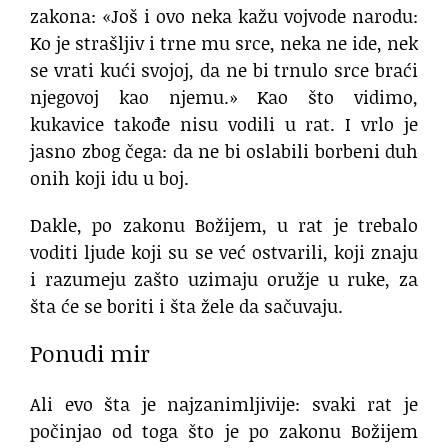
zakona: «Još i ovo neka kažu vojvode narodu:
Ko je strašljiv i trne mu srce, neka ne ide, nek
se vrati kući svojoj, da ne bi trnulo srce braći
njegovoj kao njemu.» Kao što vidimo,
kukavice takođe nisu vodili u rat. I vrlo je
jasno zbog čega: da ne bi oslabili borbeni duh
onih koji idu u boj.
Dakle, po zakonu Božijem, u rat je trebalo
voditi ljude koji su se već ostvarili, koji znaju
i razumeju zašto uzimaju oružje u ruke, za
šta će se boriti i šta žele da sačuvaju.
Ponudi mir
Ali evo šta je najzanimljivije: svaki rat je
počinjao od toga što je po zakonu Božijem