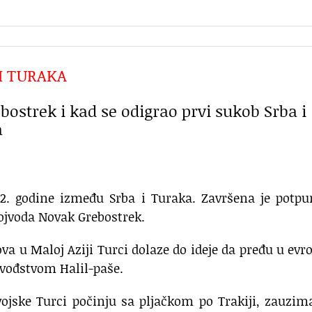
 I TURAKA
bostrek i kad se odigrao prvi sukob Srba i
a
1312. godine između Srba i Turaka. Završena je pot
vojvoda Novak Grebostrek.
 u Maloj Aziji Turci dolaze do ideje da pređu u evr
 vođstvom Halil-paše.
vojske Turci počinju sa pljačkom po Trakiji, zauzim