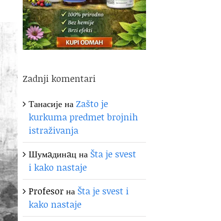
Zadnji komentari
Танасије
на
Zašto je
kurkuma predmet brojnih
istraživanja
Шумaдинaц
на
Šta je svest
i kako nastaje
Profesor
на
Šta je svest i
kako nastaje