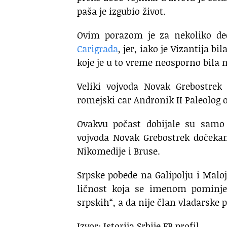
paša je izgubio život.
Ovim porazom je za nekoliko de
Carigrada
, jer, iako je Vizantija 
koje je u to vreme neosporno bila n
Veliki vojvoda Novak Grebostrek 
romejski car Andronik II Paleolog 
Ovakvu počast dobijale su samo 
vojvoda Novak Grebostrek dočekan
Nikomedije i Bruse.
Srpske pobede na Galipolju i Maloj
ličnost koja se imenom pominje 
srpskih“, a da nije član vladarske
Izvor: Istorija Srbije FB profil