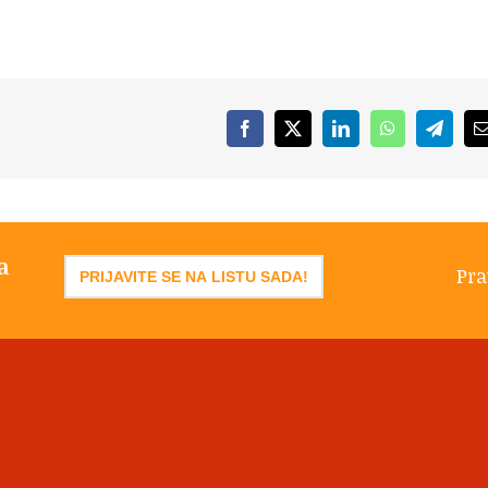
Facebook
X
LinkedIn
WhatsApp
Telegr
a
Pra
PRIJAVITE SE NA LISTU SADA!