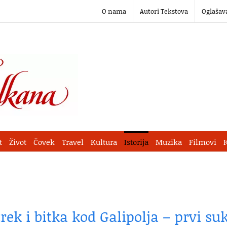
O nama
Autori Tekstova
Oglašav
t
Život
Čovek
Travel
Kultura
Istorija
Muzika
Filmovi
ek i bitka kod Galipolja – prvi su