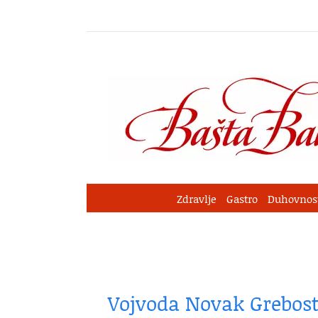
Skip
to
content
Zdravlje
Gastro
Duhovnos
Vojvoda Novak Grebostr