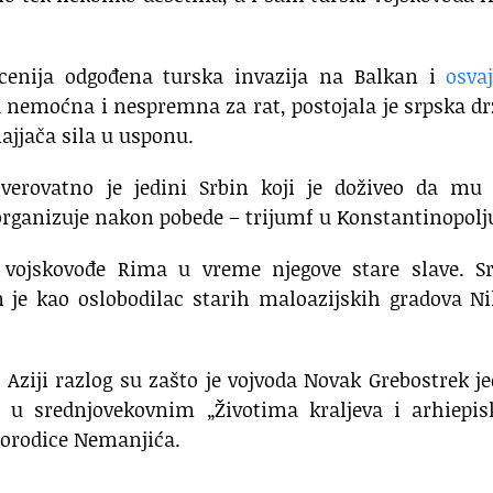
cenija odgođena turska invazija na Balkan i
osva
bila nemoćna i nespremna za rat, postojala je srpska d
ajjača sila u usponu.
verovatno je jedini Srbin koji je doživeo da mu 1
organizuje nakon pobede – trijumf u Konstantinopolj
vojskovođe Rima u vreme njegove stare slave. Sr
 je kao oslobodilac starih maloazijskih gradova Ni
 Aziji razlog su zašto je vojvoda Novak Grebostrek j
u srednjovekovnim „Životima kraljeva i arhiepis
 porodice Nemanjića.