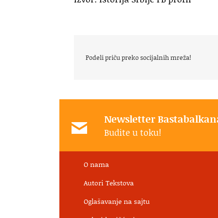
Podeli priču preko socijalnih mreža!
Newsletter Bastabalkan
Budite u toku!
O nama
Autori Tekstova
Oglašavanje na sajtu