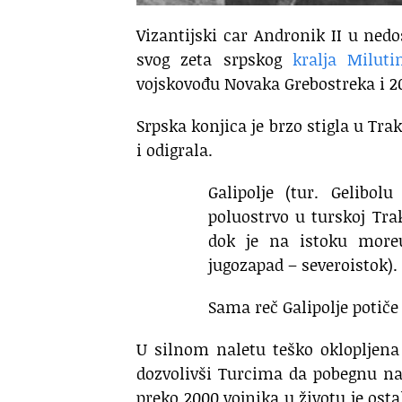
Vizantijski car Andronik II u ne
svog zeta srpskog
kralja Miluti
vojskovođu Novaka Grebostreka i 2
Srpska konjica je brzo stigla u Trak
i odigrala.
Galipolje (tur. Gelibol
poluostrvo u turskoj Tra
dok je na istoku more
jugozapad – severoistok).
Sama reč Galipolje potiče 
U silnom naletu teško oklopljena
dozvolivši Turcima da pobegnu na s
preko 2000 vojnika u životu je osta