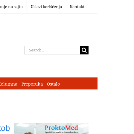
anje na sajtu
Uslovi korišćenja
Kontakt
Search
for:
Kolumna
Preporuka
Ostalo
kob