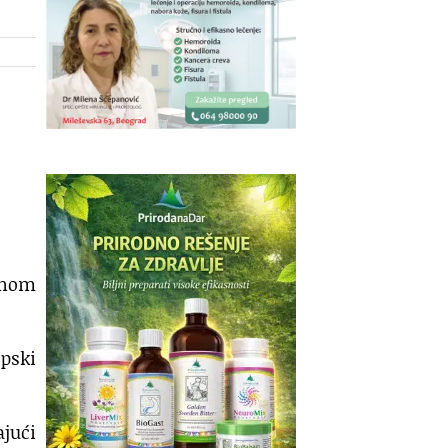
punom
opski
ajući