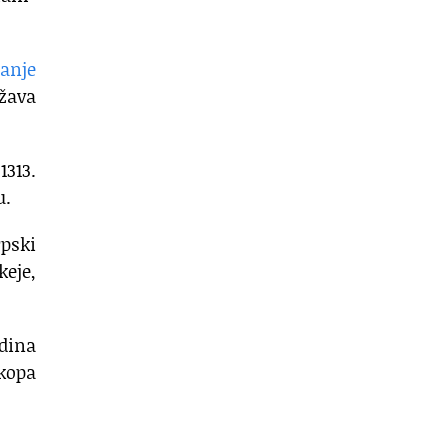
janje
ržava
313.
u.
pski
keje,
edina
kopa