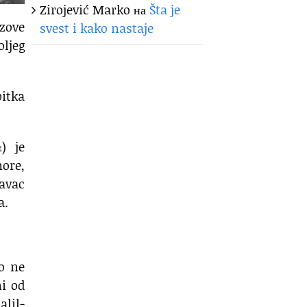
Zirojević Marko
на
Šta je
ozove
svest i kako nastaje
ljeg
bitka
) je
more,
avac
a.
zo ne
ni od
alil-