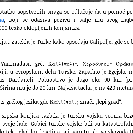
dostatku sopstvenih snaga se odlučuje da u pomoć p
na
, koji se odaziva pozivu i šalje mu svog najbo
000 teško oklopljenih konjanika.
iju i zatekla je Turke kako opsedaju Galipolje, gde se 
u Yarımadası, grč. Καλλίπολις, Χερσόνησoς Θράκια
kiji, u evropskom delu Turske. Zapadno je Egejsko 
uz Dardaneli. Poluostrvo je dugo oko 90 km (pr
 Širina mu je do 20 km. Najviša tačka je na 420 metar
iz grčkog jezika gde Καλλίπολις znači „lepi grad“.
 srpska konjica razbila je tursku vojsku veoma br
voje lađe. Gubici turske vojske bili su katastrofal
lo tek nekoliko desetina, a i sam turski vojskovođa H