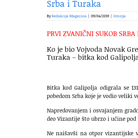
Srba i Turaka
By
Redakcija Magazina
|
09/04/2019
|
Istorija
PRVI ZVANIČNI SUKOB SRBA
Ko je bio Vojvoda Novak Gre
Turaka – bitka kod Galipolj
Bitka kod Galipolja odigrala se 
pobedom Srba koje je vodio veliki 
Napredovanjem i osvajanjem gradova
deo Vizantije što ubrzo i učine pod
Ne naišavši na otpor vizantijske 