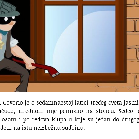
e. Govorio je o sedamnaestoj latici trećeg cveta jasm
ačudo, nijednom nije pomislio na stolicu. Sedeo j
d osam i po redova klupa u koje su jedan do drugog
suđeni na istu neizbežnu sudbinu.