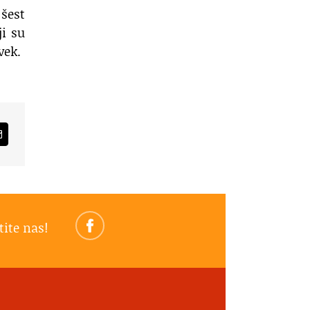
 šest
ji su
vek.
am
Email
tite nas!