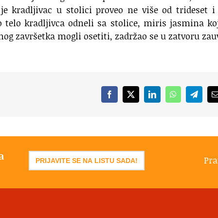
e kradljivac u stolici proveo ne više od trideset i
telo kradljivca odneli sa stolice, miris jasmina ko
nog završetka mogli osetiti, zadržao se u zatvoru zau
Facebook
X
LinkedIn
WhatsApp
Telegr
a
Pra
PRIJAVITE SE NA LISTU SADA!