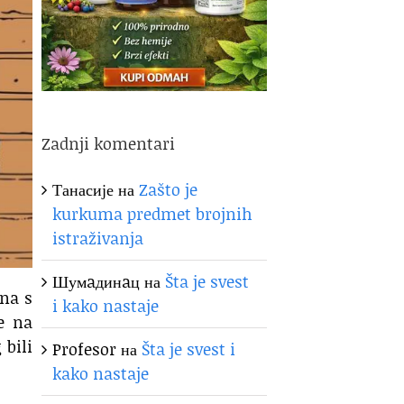
Zadnji komentari
Танасије
на
Zašto je
kurkuma predmet brojnih
istraživanja
Шумaдинaц
на
Šta je svest
ina s
i kako nastaje
e na
 bili
Profesor
на
Šta je svest i
kako nastaje