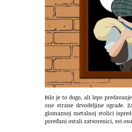
Bilo je to dugo, ali lepo predavanj
one strane drvodeljine ograde. Z
glomaznoj metalnoj stolici ispre
poređani ostali zatvorenici, svi o