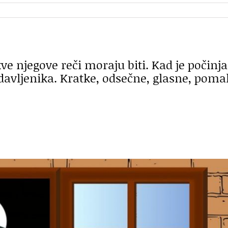
ve njegove reči moraju biti. Kad je počinja
i davljenika. Kratke, odsečne, glasne, poma