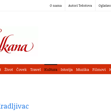
O nama
Autori Tekstova
Oglašav
t
Život
Čovek
Travel
Kultura
Istorija
Muzika
Filmovi
Kradljivac