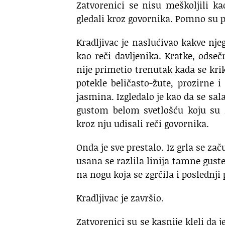
Zatvorenici se nisu meškoljili ka
gledali kroz govornika. Pomno su pr
Kradljivac je naslućivao kakve njeg
kao reči davljenika. Kratke, odse
nije primetio trenutak kada se kri
potekle beličasto-žute, prozirne
jasmina. Izgledalo je kao da se sala
gustom belom svetlošću koju su 
kroz nju udisali reči govornika.
Onda je sve prestalo. Iz grla se za
usana se razlila linija tamne gust
na nogu koja se zgrčila i poslednji
Kradljivac je završio.
Zatvorenici su se kasnije kleli da j