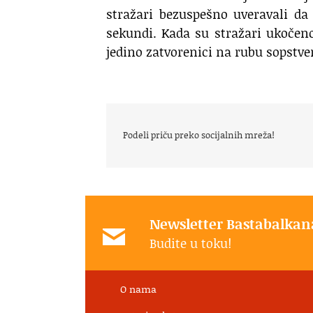
stražari bezuspešno uveravali da j
sekundi. Kada su stražari ukočeno 
jedino zatvorenici na rubu sopstve
Podeli priču preko socijalnih mreža!
Newsletter Bastabalkan
Budite u toku!
O nama