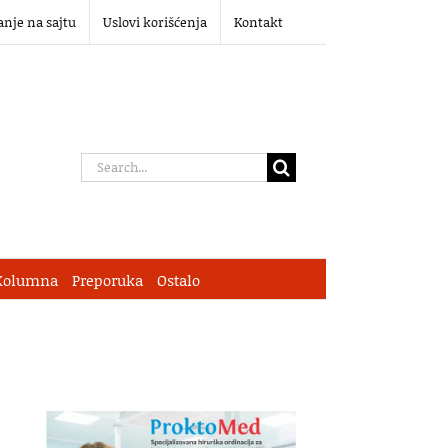
anje na sajtu
Uslovi korišćenja
Kontakt
Search
for:
Kolumna
Preporuka
Ostalo