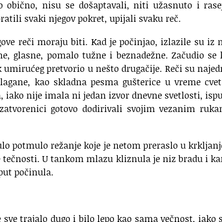
o obično, nisu se došaptavali, niti užasnuto i ras
atili svaki njegov pokret, upijali svaku reč.
ove reči moraju biti. Kad je počinjao, izlazile su iz 
čne, glasne, pomalo tužne i beznadežne. Začudio se
k umirućeg pretvorio u nešto drugačije. Reči su naj
 i lagane, kao skladna pesma gušterice u vreme cve
, iako nije imala ni jedan izvor dnevne svetlosti, isp
zatvorenici gotovo dodirivali svojim vezanim ruka
čulo potmulo režanje koje je netom preraslo u krkljanj
e tečnosti. U tankom mlazu kliznula je niz bradu i k
 put počinula.
e sve trajalo dugo i bilo lepo kao sama večnost, iako 