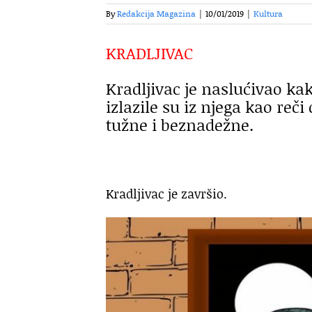
By
Redakcija Magazina
|
10/01/2019
|
Kultura
KRADLJIVAC
Kradljivac je naslućivao kak
izlazile su iz njega kao reč
tužne i beznadežne.
Kradljivac je završio.