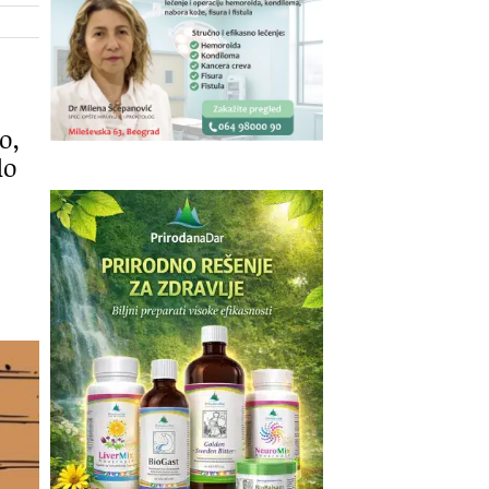
o,
lo