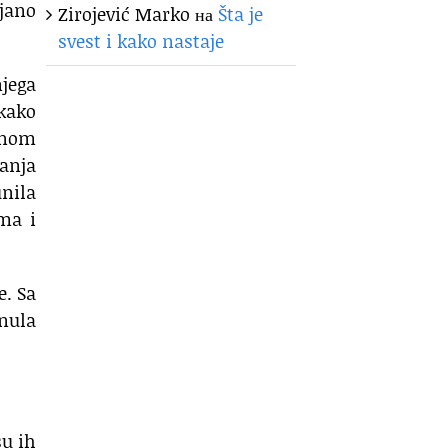
ejano
Zirojević Marko
на
Šta je
svest i kako nastaje
njega
 kako
ednom
tanja
unila
ma i
e. Sa
anula
su ih