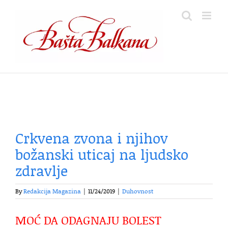
Skip
to
content
Crkvena zvona i njihov
božanski uticaj na ljudsko
zdravlje
By
Redakcija Magazina
|
11/24/2019
|
Duhovnost
MOĆ DA ODAGNAJU BOLEST