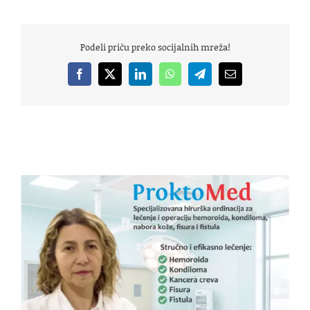
Podeli priču preko socijalnih mreža!
Facebook
X
LinkedIn
WhatsApp
Telegram
Email