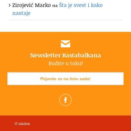
Zirojević Marko
на
Šta je svest i kako
nastaje
Newsletter Bastabalkana
Budite u toku!
Prijavite se na listu sada!
O nama