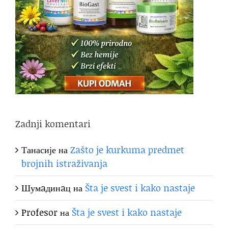
Zadnji komentari
Танасије
на
Zašto je kurkuma predmet
brojnih istraživanja
Шумaдинaц
на
Šta je svest i kako nastaje
Profesor
на
Šta je svest i kako nastaje