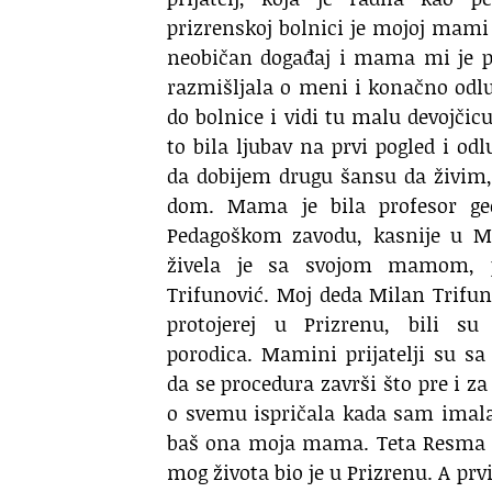
prizrenskoj bolnici je mojoj mami 
neobičan događaj i mama mi je pr
razmišljala o meni i konačno odlu
do bolnice i vidi tu malu devojčicu
to bila ljubav na prvi pogled i odl
da dobijem drugu šansu da živim, 
dom. Mama je bila profesor geog
Pedagoškom zavodu, kasnije u Mi
živela je sa svojom mamom, 
Trifunović. Moj deda Milan Trifuno
protojerej u Prizrenu, bili su
porodica. Mamini prijatelji su sa
da se procedura završi što pre i z
o svemu ispričala kada sam imala
baš ona moja mama. Teta Resma t
mog života bio je u Prizrenu. A pr