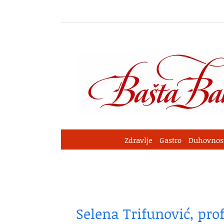
Skip
to
content
Zdravlje
Gastro
Duhovnos
Selena Trifunović, pro