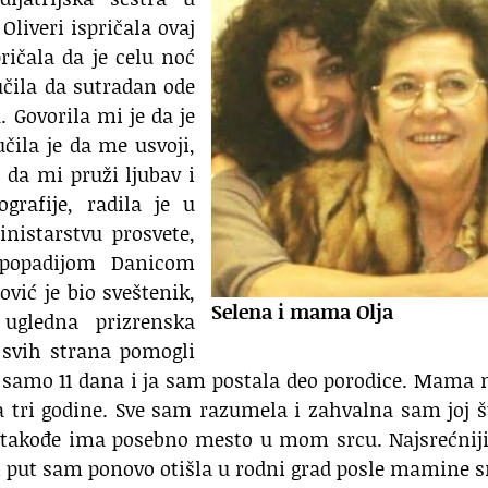
Oliveri ispričala ovaj
ičala da je celu noć
čila da sutradan ode
. Govorila mi je da je
učila je da me usvoji,
da mi pruži ljubav i
rafije, radila je u
nistarstvu prosvete,
popadijom Danicom
vić je bio sveštenik,
Selena i mama Olja
 ugledna prizrenska
 svih strana pomogli
a samo 11 dana i ja sam postala deo porodice. Mama 
 tri godine. Sve sam razumela i zahvalna sam joj š
akođe ima posebno mesto u mom srcu. Najsrećniji
vi put sam ponovo otišla u rodni grad posle mamine 