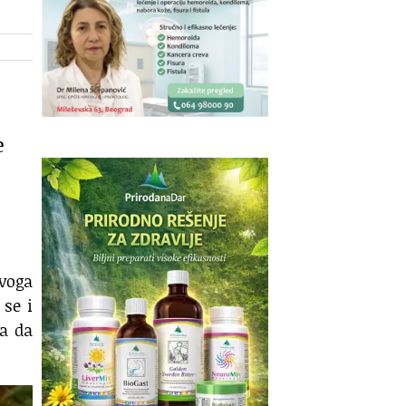
e
svoga
 se i
la da