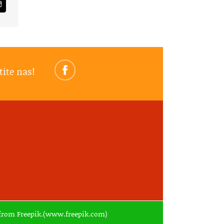
am
Email
tite nas!
ed from Freepik.(www.freepik.com)