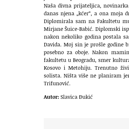
Naša divna prijateljica, novinarka
danas njena „kćer“, a ona moja 
Diplomirala sam na Fakultetu muz
Mirjane Šuice-Babić. Diplomski isp
nakon nekoliko godina postala s
Davida. Moj sin je prošle godine b
posebno za oboje. Nakon mamine
fakultetu u Beogradu, smer kultur
Kosovo i Metohiju. Trenutno živ
solista. Ništa više ne planiram j
Trifunović.
Autor:
Slavica Đukić