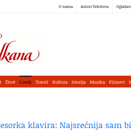
O nama
Autori Tekstova
Oglašav
t
Život
Čovek
Travel
Kultura
Istorija
Muzika
Filmovi
fesorka klavira: Najsrećnija sam bi