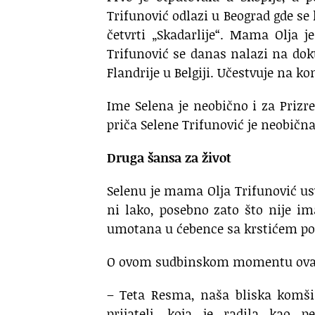
Trifunović odlazi u Beograd gde se
četvrti „Skadarlije“. Mama Olja 
Trifunović se danas nalazi na do
Flandrije u Belgiji. Učestvuje na kon
Ime Selena je neobično i za Prizren
priča Selene Trifunović je neobična
Druga šansa za život
Selenu je mama Olja Trifunović usvo
ni lako, posebno zato što nije im
umotana u ćebence sa krstićem por
O ovom sudbinskom momentu ova
– Teta Resma, naša bliska komši
prijatelj, koja je radila kao pe