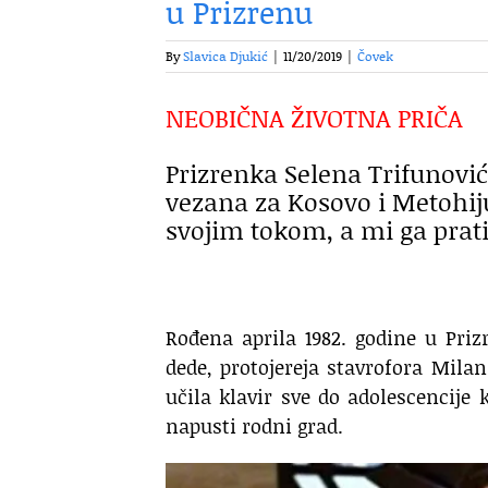
u Prizrenu
By
Slavica Djukić
|
11/20/2019
|
Čovek
NEOBIČNA ŽIVOTNA PRIČA
Prizrenka Selena Trifunović
vezana za Kosovo i Metohiju.
svojim tokom, a mi ga prat
Rođena aprila 1982. godine u Priz
dede, protojereja stavrofora Milan
učila klavir sve do adolescencije
napusti rodni grad.