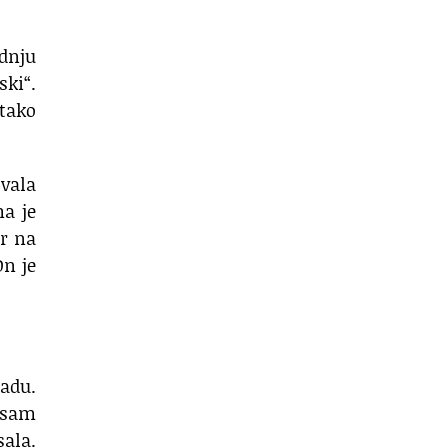
ednju
ski“.
 tako
zvala
a je
or na
On je
radu.
a sam
sala.