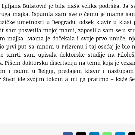
 Ljiljana Bulatović je bila naša velika podrška. Ja 
druga majka. Ispunila sam sve o čemu je mama sanj
ičke umetnosti u Beogradu, odsek klavir u klasi p
it sam posvetila mojoj mami, zaposlila sam se u str
am majka. Mama je dočekala i svoje prvo unuče, nj
io prvi put sa mnom u Prizrenu i taj osećaj je bio 
 smrti sam upisala doktorske studije na Filolo
a. Pišem doktorsku disertaciju na temu koja je veza
im i radim u Belgiji, predajem klavir i nastupam
er život ide svojim tokom a mi ga pratimo – kaže S