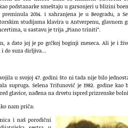
 kao podstanarke smeštaju u garsonjeri u blizini bo
je preminula 2014. i sahranjena je u Beogradu, a S
ktorskim studijama klavira u Antverpenu, glavnom 
certima, u sastavu je trija „Piano triniti“.
, a dato joj je po grčkoj boginji meseca. Ali je i ži
 i do suza dirljiva…
jila u svojoj 47. godini što ni tada nije bilo jednos
ala supruga. Selena Trifunović je 1982. godine kao 
ed glavice, nađena na drvetu ispred prizrenske bolni
ko nam priča:
nica i naš porodični
dijatrijska sestra u