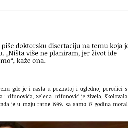
 piše doktorsku disertaciju na temu koja j
 „Ništa više ne planiram, jer život ide
imo“, kaže ona.
renu gde je i rasla u poznatoj i uglednoj porodici 
a Trifunovića, Selena Trifunović je živela, školovala
 kada je u maju ratne 1999. sa samo 17 godina mora