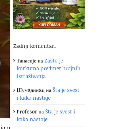
Zadnji komentari
Танасије
на
Zašto je
kurkuma predmet brojnih
istraživanja
Шумaдинaц
на
Šta je svest
i kako nastaje
Profesor
на
Šta je svest i
kako nastaje
ljom