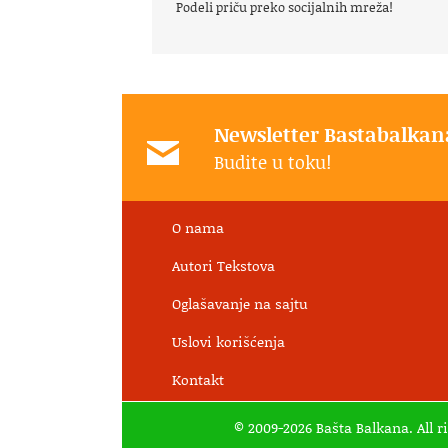
Podeli priču preko socijalnih mreža!
Newsletter Bastabalkan
Budite u toku!
O nama
Autori Tekstova
Oglašavanje na sajtu
Uslovi korišćenja
Kontakt
© 2009-2026 Bašta Balkana. All r