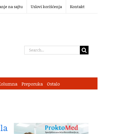
anje na sajtu
Uslovi korišćenja
Kontakt
Search
for:
Kolumna
Preporuka
Ostalo
la