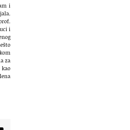
sam i
ala.
rof.
uci i
enog
nešto
škom
na za
 kao
elena