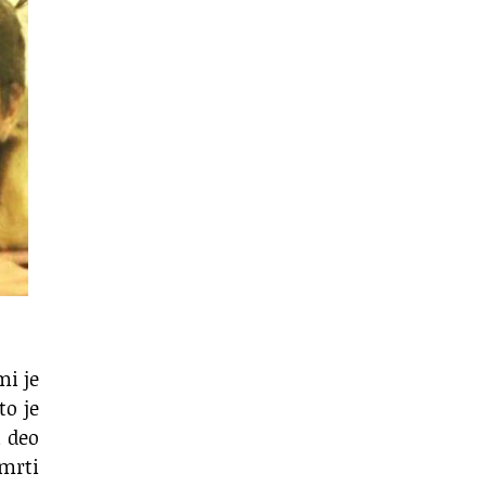
mi je
to je
 deo
smrti