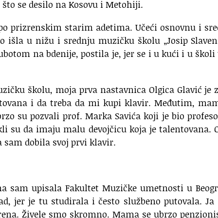
što se desilo na Kosovu i Metohiji.
o po prizrenskim starim adetima. Učeći osnovnu i sr
o išla u nižu i srednju muzičku školu „Josip Slaven
ubotom na bdenije, postila je, jer se i u kući i u školi
zičku školu, moja prva nastavnica Olgica Glavić je 
ovana i da treba da mi kupi klavir. Međutim, mam
rzo su pozvali prof. Marka Savića koji je bio profes
kli su da imaju malu devojčicu koja je talentovana. 
a sam dobila svoj prvi klavir.
dina sam upisala Fakultet Muzičke umetnosti u Beog
, jer je tu studirala i često službeno putovala. J
izrena. Živele smo skromno. Mama se ubrzo penzioni