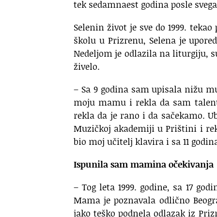
tek sedamnaest godina posle svega 
Selenin život je sve do 1999. teka
školu u Prizrenu, Selena je upored
Nedeljom je odlazila na liturgiju, s
živelo.
– Sa 9 godina sam upisala nižu mu
moju mamu i rekla da sam talent
rekla da je rano i da sačekamo. Ub
Muzičkoj akademiji u Prištini i re
bio moj učitelj klavira i sa 11 godin
Ispunila sam mamina očekivanja
– Tog leta 1999. godine, sa 17 go
Mama je poznavala odlično Beograd
jako teško podnela odlazak iz Pr