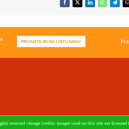
Facebook
X
LinkedIn
WhatsApp
Telegr
a
Pra
PRIJAVITE SE NA LISTU SADA!
ights reserved >Image Credits: Images used on this site are licens