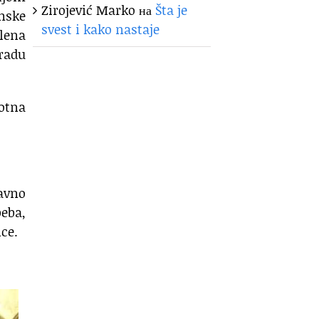
Zirojević Marko
на
Šta je
emske
svest i kako nastaje
elena
gradu
votna
tavno
beba,
ce.