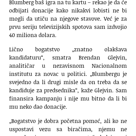
Blumberg baš igra na tu kartu – rekao je da će
odbijati donacije kako nikakvi lobisti ne bi
mogli da utiču na njegove stavove. Već je za
prvu seriju televizijskih spotova sam izdvojio
40 miliona dolara.
Lično bogatstvo „znatno olakšava
kandidaturu“, smatra Brendan Glejvin,
analitičar u nezavisnom Nacionalnom
institutu za novac u politici. „Blumbergu je
svejedno da li drugi misle da on treba da se
kandiduje za predsednika“, kaže Glejvin. Sam
finansira kampanju i nije mu bitno da li bi
mu neko dao donacije.
„Bogatstvo je dobra početna pomoć, ali ko ne
uspostavi vezu sa biračima, njemu ne