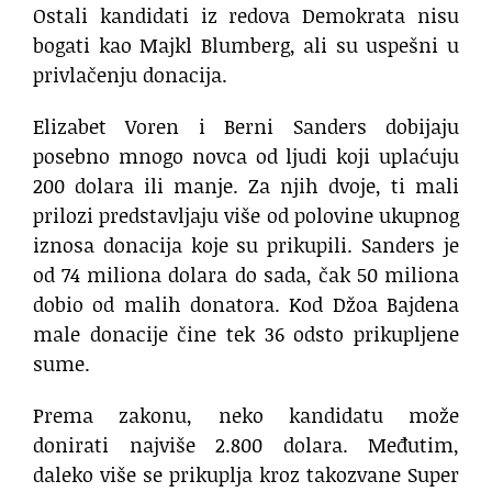
Ostali kandidati iz redova Demokrata nisu
bogati kao Majkl Blumberg, ali su uspešni u
privlačenju donacija.
Elizabet Voren i Berni Sanders dobijaju
posebno mnogo novca od ljudi koji uplaćuju
200 dolara ili manje. Za njih dvoje, ti mali
prilozi predstavljaju više od polovine ukupnog
iznosa donacija koje su prikupili. Sanders je
od 74 miliona dolara do sada, čak 50 miliona
dobio od malih donatora. Kod Džoa Bajdena
male donacije čine tek 36 odsto prikupljene
sume.
Prema zakonu, neko kandidatu može
donirati najviše 2.800 dolara. Međutim,
daleko više se prikuplja kroz takozvane Super