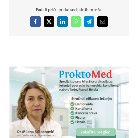
Podeli priču preko socijalnih mreža!
Facebook
X
LinkedIn
WhatsApp
Telegram
Email