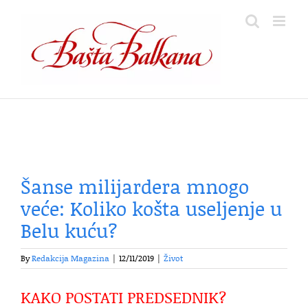
Skip
to
content
Šanse milijardera mnogo
veće: Koliko košta useljenje u
Belu kuću?
By
Redakcija Magazina
|
12/11/2019
|
Život
KAKO POSTATI PREDSEDNIK?