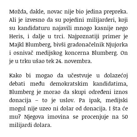
Možda, dakle, novac nije bio jedina prepreka.
Ali je izvesno da su pojedini milijarderi, koji
su kandidaturu najavili mnogo kasnije nego
Heris, i dalje u trci. Najpoznatiji primer je
Majkl Blumberg, bivši gradonačelnik Njujorka
i osnivač medijskog koncerna Blumberg. On
je u trku ušao tek 24. novembra.
Kako bi mogao da učestvuje u dolazećoj
debati među demokratskim kandidatima,
Blumberg je morao da skupi određeni iznos
donacija – to je uslov. Pa ipak, medijski
mogul nije uzeo ni dolar od donacija. I šta će
mu? Njegova imovina se procenjuje na 50
milijardi dolara.