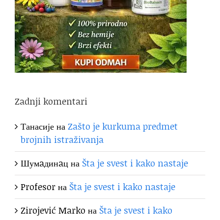
Zadnji komentari
Танасије
на
Zašto je kurkuma predmet
brojnih istraživanja
Шумaдинaц
на
Šta je svest i kako nastaje
Profesor
на
Šta je svest i kako nastaje
Zirojević Marko
на
Šta je svest i kako