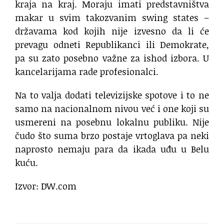
kraja na kraj. Moraju imati predstavništva
makar u svim takozvanim swing states –
državama kod kojih nije izvesno da li će
prevagu odneti Republikanci ili Demokrate,
pa su zato posebno važne za ishod izbora. U
kancelarijama rade profesionalci.
Na to valja dodati televizijske spotove i to ne
samo na nacionalnom nivou već i one koji su
usmereni na posebnu lokalnu publiku. Nije
čudo što suma brzo postaje vrtoglava pa neki
naprosto nemaju para da ikada uđu u Belu
kuću.
Izvor: DW.com
useljenje u belu kuću