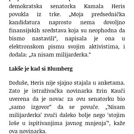
demokratska senatorka Kamala Heris
povukla iz trke. „Moja predsednička
kandidatura naprosto nema dovoljno
finansijskih sredstava koja su neophodna da
bismo nastavili“, napisala je ona u
elektronskom pismu svojim aktivistima, i
dodala: „Ja nisam milijarderka.“
Lakše je kad si Blumberg
Doduše, Heris nije sjajno stajala u anketama.
Zato je istraživačka novinarka Erin Kauči
uverena da je novac za ovu senatorku bio
„samo izgovor“ da se povuče. „’Nisam
milijarderka’ zvuči daleko bolje nego ‘stojim
loše u ispitivanjima javnog mnjenja'“, kaže
ova novinarka.