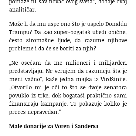
pomaže ni sav novac ovog sveta“, dodaje ovaj
analitičar.
Može li da mu uspe ono što je uspelo Donaldu
Trampu? Da kao super-bogataš ubedi obične,
često siromašne ljude, da razume njihove
probleme i da će se boriti za njih?
„Ne osećam da me milioneri i milijarderi
predstavljaju. Ne verujem da razumeju šta je
meni važno“, kaže jedna majka iz Virdžinije.
„Otvorilo mi je oči to što se dvoje senatora
povuklo iz trke, dok bogataši praktično sami
finansiraju kampanje. To pokazuje koliko je
proces nepravedan.“
Male donacije za Voren i Sandersa