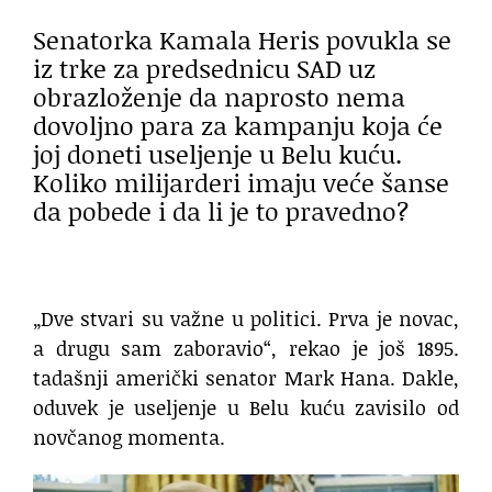
Senatorka Kamala Heris povukla se
iz trke za predsednicu SAD uz
obrazloženje da naprosto nema
dovoljno para za kampanju koja će
joj doneti useljenje u Belu kuću.
Koliko milijarderi imaju veće šanse
da pobede i da li je to pravedno?
„Dve stvari su važne u politici. Prva je novac,
a drugu sam zaboravio“, rekao je još 1895.
tadašnji američki senator Mark Hana. Dakle,
oduvek je useljenje u Belu kuću zavisilo od
novčanog momenta.