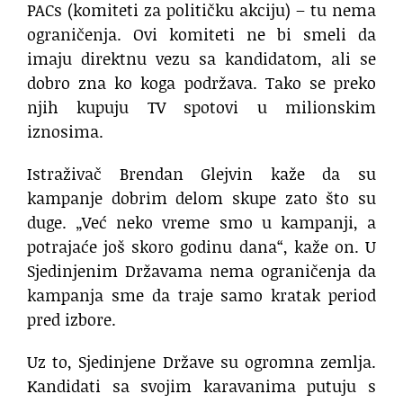
PACs (komiteti za političku akciju) – tu nema
ograničenja. Ovi komiteti ne bi smeli da
imaju direktnu vezu sa kandidatom, ali se
dobro zna ko koga podržava. Tako se preko
njih kupuju TV spotovi u milionskim
iznosima.
Istraživač Brendan Glejvin kaže da su
kampanje dobrim delom skupe zato što su
duge. „Već neko vreme smo u kampanji, a
potrajaće još skoro godinu dana“, kaže on. U
Sjedinjenim Državama nema ograničenja da
kampanja sme da traje samo kratak period
pred izbore.
Uz to, Sjedinjene Države su ogromna zemlja.
Kandidati sa svojim karavanima putuju s