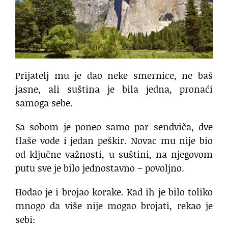
Prijatelj mu je dao neke smernice, ne baš
jasne, ali suština je bila jedna, pronaći
samoga sebe.
Sa sobom je poneo samo par sendviča, dve
flaše vode i jedan peškir. Novac mu nije bio
od ključne važnosti, u suštini, na njegovom
putu sve je bilo jednostavno – povoljno.
Hodao je i brojao korake. Kad ih je bilo toliko
mnogo da više nije mogao brojati, rekao je
sebi: