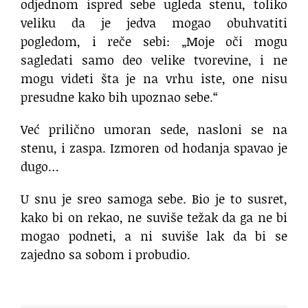
odjednom ispred sebe ugleda stenu, toliko
veliku da je jedva mogao obuhvatiti
pogledom, i reče sebi: „Moje oči mogu
sagledati samo deo velike tvorevine, i ne
mogu videti šta je na vrhu iste, one nisu
presudne kako bih upoznao sebe.“
Već prilično umoran sede, nasloni se na
stenu, i zaspa. Izmoren od hodanja spavao je
dugo…
U snu je sreo samoga sebe. Bio je to susret,
kako bi on rekao, ne suviše težak da ga ne bi
mogao podneti, a ni suviše lak da bi se
zajedno sa sobom i probudio.