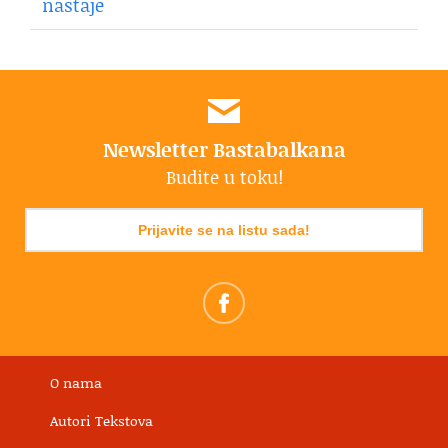
nastaje
Newsletter Bastabalkana
Budite u toku!
Prijavite se na listu sada!
O nama
Autori Tekstova