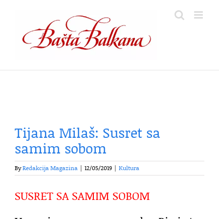
Skip
to
content
Tijana Milaš: Susret sa
samim sobom
By
Redakcija Magazina
|
12/05/2019
|
Kultura
SUSRET SA SAMIM SOBOM