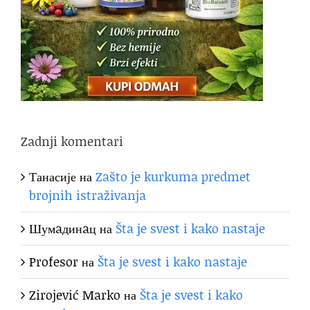
Zadnji komentari
Танасије
на
Zašto je kurkuma predmet
brojnih istraživanja
Шумaдинaц
на
Šta je svest i kako nastaje
Profesor
на
Šta je svest i kako nastaje
Zirojević Marko
на
Šta je svest i kako