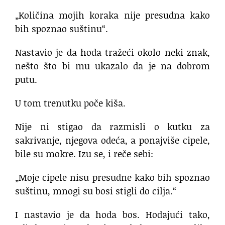
„Količina mojih koraka nije presudna kako
bih spoznao suštinu“.
Nastavio je da hoda tražeći okolo neki znak,
nešto što bi mu ukazalo da je na dobrom
putu.
U tom trenutku poče kiša.
Nije ni stigao da razmisli o kutku za
sakrivanje, njegova odeća, a ponajviše cipele,
bile su mokre. Izu se, i reče sebi:
„Moje cipele nisu presudne kako bih spoznao
suštinu, mnogi su bosi stigli do cilja.“
I nastavio je da hoda bos. Hodajući tako,