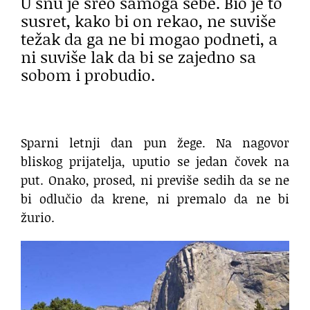
U snu je sreo samoga sebe. Bio je to
susret, kako bi on rekao, ne suviše
težak da ga ne bi mogao podneti, a
ni suviše lak da bi se zajedno sa
sobom i probudio.
Sparni letnji dan pun žege. Na nagovor
bliskog prijatelja, uputio se jedan čovek na
put. Onako, prosed, ni previše sedih da se ne
bi odlučio da krene, ni premalo da ne bi
žurio.
susret sa samim