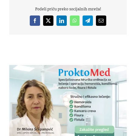
Podeli priču preko socijalnih mreža!
Facebook
X
LinkedIn
WhatsApp
Telegram
Email