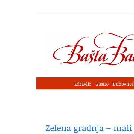
Skip
to
content
Zdravlje
Gastro
Duhovnos
Zelena gradnja – mali