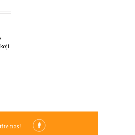
o
koji
tite nas!