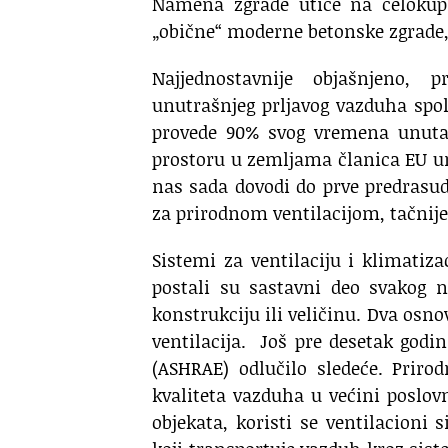
Namena zgrade utiče na celokup
„obične“ moderne betonske zgrade
Najjednostavnije objašnjeno, 
unutrašnjeg prljavog vazduha spo
provede 90% svog vremena unutar
prostoru u zemljama članica EU unu
nas sada dovodi do prve predrasu
za prirodnom ventilacijom, tačnij
Sistemi za ventilaciju i klimatiza
postali su sastavni deo svakog 
konstrukciju ili veličinu. Dva osno
ventilacija. Još pre desetak godin
(ASHRAE) odlučilo sledeće. Priro
kvaliteta vazduha u većini poslo
objekata, koristi se ventilacion