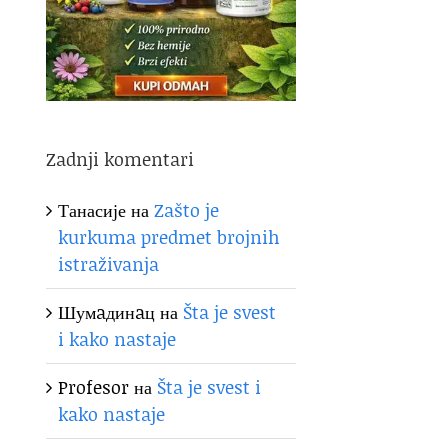
Zadnji komentari
Танасије
на
Zašto je
kurkuma predmet brojnih
istraživanja
Шумaдинaц
на
Šta je svest
i kako nastaje
Profesor
на
Šta je svest i
kako nastaje