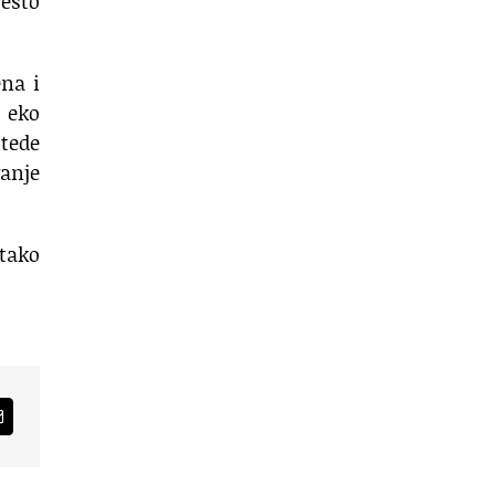
često
ena i
 eko
štede
vanje
 tako
am
Email