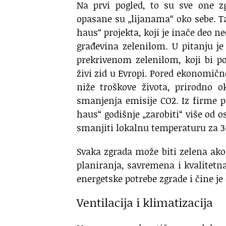
Na prvi pogled, to su sve one zg
opasane su „lijanama“ oko sebe. Ta
haus“ projekta, koji je inače deo n
građevina zelenilom. U pitanju j
prekrivenom zelenilom, koji bi p
živi zid u Evropi. Pored ekonomičn
niže troškove života, prirodno o
smanjenja emisije CO2. Iz firme 
haus“ godišnje „zarobiti“ više od o
smanjiti lokalnu temperaturu za 3
Svaka zgrada može biti zelena ak
planiranja, savremena i kvalitetn
energetske potrebe zgrade i čine j
Ventilacija i klimatizacija