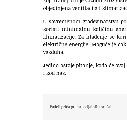
koji transportuje vazduh kroz sist
objedinjena ventilacija i klimatiza
U savremenom građevinarstvu post
koristi minimalnu količinu ener
klimatizacije. Za hlađenje se kor
električne energije. Moguće je ča
vazduha.
Jedino ostaje pitanje, kada će ova
i kod nas.
Podeli priču preko socijalnih mreža!