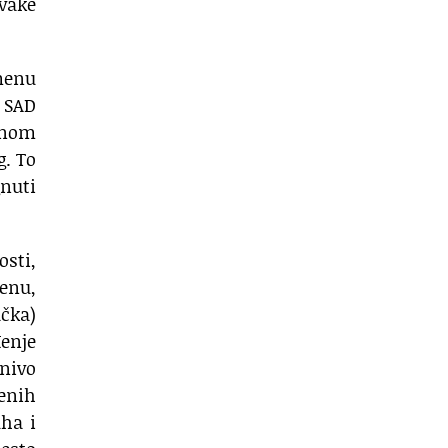
svake
menu
 SAD
čnom
g. To
gnuti
osti,
enu,
ačka)
đenje
nivo
benih
uha i