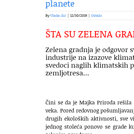
planete
By
Vlada ilić
|
12/30/2019
|
Ostalo
ŠTA SU ZELENA GRA
Zelena gradnja je odgovor s
industrije na izazove klim
svedoci naglih klimatskih p
zemljotresa…
Čini se da je Majka Priroda rešila
veka. Pored redovnog pošumljavanj
drugih ekoloških aktivnosti, sve v
jednog stoleća ponovo se grade k