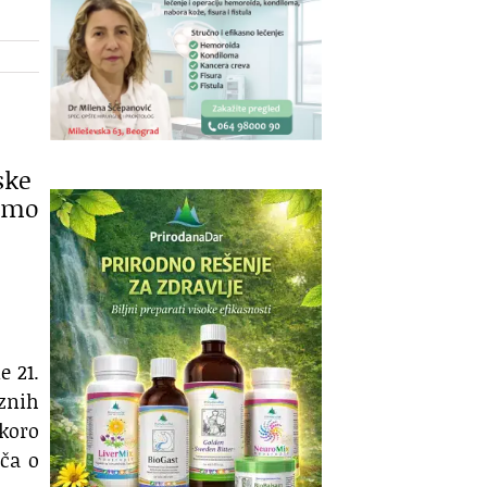
ske
 smo
e 21.
aznih
skoro
iča o