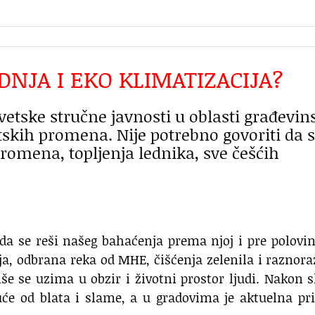
DNJA I EKO KLIMATIZACIJA?
vetske stručne javnosti u oblasti građevin
atskih promena. Nije potrebno govoriti da
romena, topljenja lednika, sve češćih
 da se reši našeg bahaćenja prema njoj i pre polovin
a, odbrana reka od MHE, čišćenja zelenila i raznor
iše se uzima u obzir i životni prostor ljudi. Nakon 
uće od blata i slame, a u gradovima je aktuelna pr