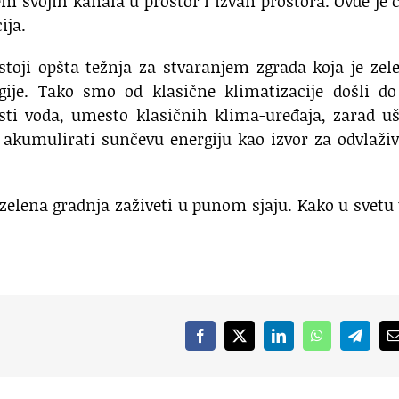
em svojih kanala u prostor i izvan prostora. Ovde je 
cija.
oji opšta težnja za stvaranjem zgrada koja je zel
gije. Tako smo od klasične klimatizacije došli do
isti voda, umesto klasičnih klima-uređaja, zarad u
k akumulirati sunčevu energiju kao izvor za odvlaži
j zelena gradnja zaživeti u punom sjaju. Kako u svetu
Facebook
X
LinkedIn
WhatsApp
Telegr