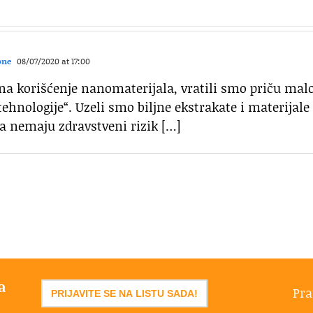
one
08/07/2020 at 17:00
na korišćenje nanomaterijala, vratili smo priču mal
 tehnologije“. Uzeli smo biljne ekstrakate i materijale 
a nemaju zdravstveni rizik […]
a
Pra
PRIJAVITE SE NA LISTU SADA!