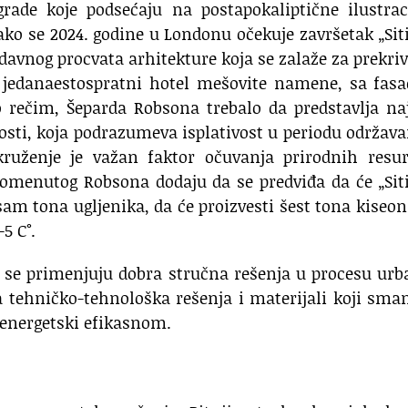
rade koje podsećaju na postapokaliptične ilustrac
ko se 2024. godine u Londonu očekuje završetak „Sit
edavnog procvata arhitekture koja se zalaže za prekri
e jedanaestospratni hotel mešovite namene, sa fas
o rečim, Šeparda Robsona trebalo da predstavlja na
osti, koja podrazumeva isplativost u periodu održava
kruženje je važan faktor očuvanja prirodnih resur
pomenutog Robsona dodaju da se predviđa da će „Sit
sam tona ugljenika, da će proizvesti šest tona kiseon
-5 C°.
o se primenjuju dobra stručna rešenja u procesu ur
a tehničko-tehnološka rešenja i materijali koji sma
e energetski efikasnom.