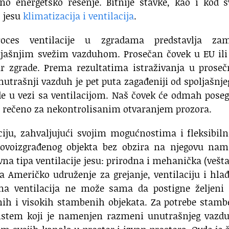
no energetsko rešenje.
Bitnije stavke, kao i kod 
, jesu
klimatizacija i ventilacija
.
proces ventilacije u zgradama predstavlja za
ljašnjim svežim vazduhom. Prosečan čovek u EU ili
 zgrade. Prema rezultatima istraživanja u prose
trašnji vazduh je pet puta zagađeniji od spoljašnje
de u vezi sa ventilacijom. Naš čovek će odmah pose
e rečeno za nekontrolisanim otvaranjem prozora.
ciju, zahvaljujući svojim mogućnostima i fleksibiln
novoizgrađenog objekta bez obzira na njegovu nam
vna tipa ventilacije jesu: prirodna i mehanička (vešt
a Američko udruženje za grejanje, ventilaciju i hla
dna ventilacija ne može sama da postigne željeni 
vnih i visokih stambenih objekata. Za potrebe stam
i sistem koji je namenjen razmeni unutrašnjeg vazd