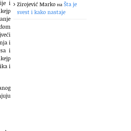
ije i
Zirojević Marko
на
Šta je
ikejp
svest i kako nastaje
vanje
adom
jveći
nja i
sa i
ikejp
ika i
banog
njuju