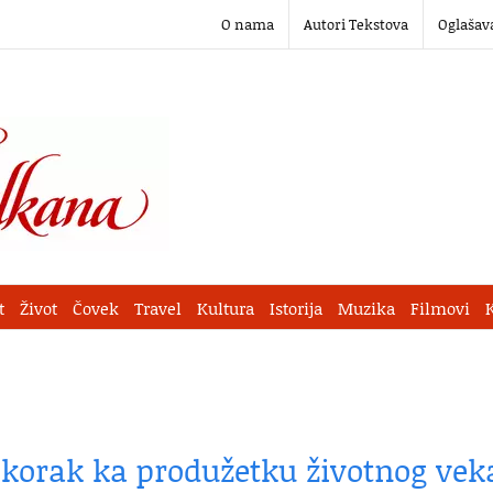
O nama
Autori Tekstova
Oglašav
t
Život
Čovek
Travel
Kultura
Istorija
Muzika
Filmovi
 korak ka produžetku životnog vek