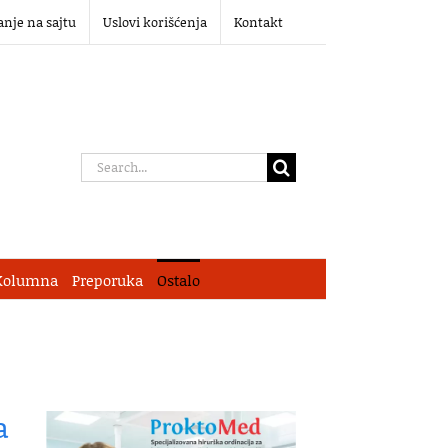
anje na sajtu
Uslovi korišćenja
Kontakt
Search
for:
Kolumna
Preporuka
Ostalo
a