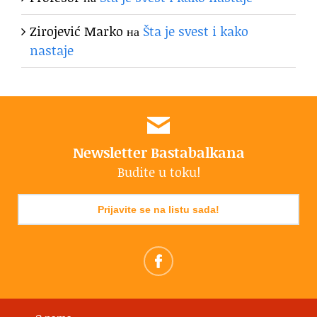
Zirojević Marko
на
Šta je svest i kako
nastaje
Newsletter Bastabalkana
Budite u toku!
Prijavite se na listu sada!