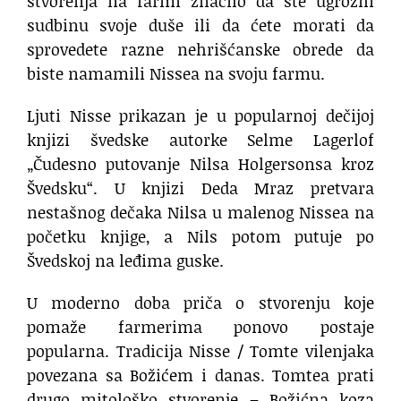
stvorenja na farmi značilo da ste ugrozili
sudbinu svoje duše ili da ćete morati da
sprovedete razne nehrišćanske obrede da
biste namamili Nissea na svoju farmu.
Ljuti Nisse prikazan je u popularnoj dečijoj
knjizi švedske autorke Selme Lagerlof
„Čudesno putovanje Nilsa Holgersonsa kroz
Švedsku“. U knjizi Deda Mraz pretvara
nestašnog dečaka Nilsa u malenog Nissea na
početku knjige, a Nils potom putuje po
Švedskoj na leđima guske.
U moderno doba priča o stvorenju koje
pomaže farmerima ponovo postaje
popularna. Tradicija Nisse / Tomte vilenjaka
povezana sa Božićem i danas. Tomtea prati
drugo mitološko stvorenje – Božićna koza