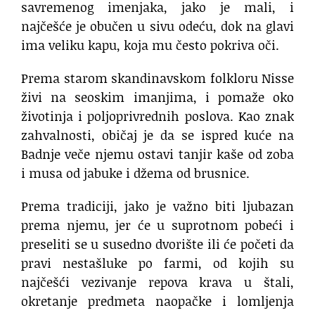
savremenog imenjaka, jako je mali, i
najčešće je obučen u sivu odeću, dok na glavi
ima veliku kapu, koja mu često pokriva oči.
Prema starom skandinavskom folkloru Nisse
živi na seoskim imanjima, i pomaže oko
životinja i poljoprivrednih poslova. Kao znak
zahvalnosti, običaj je da se ispred kuće na
Badnje veče njemu ostavi tanjir kaše od zoba
i musa od jabuke i džema od brusnice.
Prema tradiciji, jako je važno biti ljubazan
prema njemu, jer će u suprotnom pobeći i
preseliti se u susedno dvorište ili će početi da
pravi nestašluke po farmi, od kojih su
najčešći vezivanje repova krava u štali,
okretanje predmeta naopačke i lomljenja