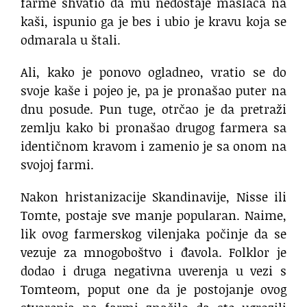
farme shvatio da mu nedostaje maslaca na
kaši, ispunio ga je bes i ubio je kravu koja se
odmarala u štali.
Ali, kako je ponovo ogladneo, vratio se do
svoje kaše i pojeo je, pa je pronašao puter na
dnu posude. Pun tuge, otrčao je da pretraži
zemlju kako bi pronašao drugog farmera sa
identičnom kravom i zamenio je sa onom na
svojoj farmi.
Nakon hristanizacije Skandinavije, Nisse ili
Tomte, postaje sve manje popularan. Naime,
lik ovog farmerskog vilenjaka počinje da se
vezuje za mnogoboštvo i đavola. Folklor je
dodao i druga negativna uverenja u vezi s
Tomteom, poput one da je postojanje ovog