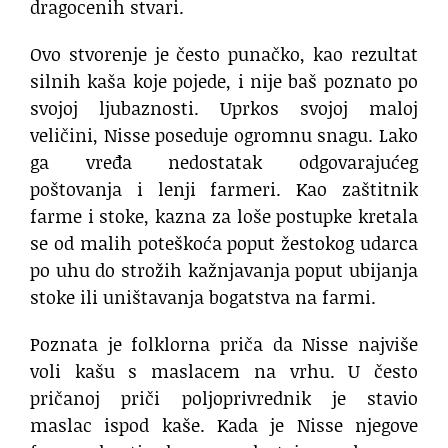
dragocenih stvari.
Ovo stvorenje je često punačko, kao rezultat
silnih kaša koje pojede, i nije baš poznato po
svojoj ljubaznosti. Uprkos svojoj maloj
veličini, Nisse poseduje ogromnu snagu. Lako
ga vređa nedostatak odgovarajućeg
poštovanja i lenji farmeri. Kao zaštitnik
farme i stoke, kazna za loše postupke kretala
se od malih poteškoća poput žestokog udarca
po uhu do strožih kažnjavanja poput ubijanja
stoke ili uništavanja bogatstva na farmi.
Poznata je folklorna priča da Nisse najviše
voli kašu s maslacem na vrhu. U često
pričanoj priči poljoprivrednik je stavio
maslac ispod kaše. Kada je Nisse njegove