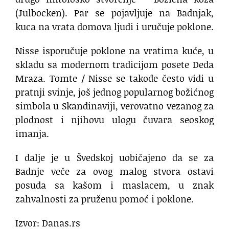
(Julbocken). Par se pojavljuje na Badnjak,
kuca na vrata domova ljudi i uručuje poklone.
Nisse isporučuje poklone na vratima kuće, u
skladu sa modernom tradicijom posete Deda
Mraza. Tomte / Nisse se takođe često vidi u
pratnji svinje, još jednog popularnog božićnog
simbola u Skandinaviji, verovatno vezanog za
plodnost i njihovu ulogu čuvara seoskog
imanja.
I dalje je u Švedskoj uobičajeno da se za
Badnje veče za ovog malog stvora ostavi
posuda sa kašom i maslacem, u znak
zahvalnosti za pruženu pomoć i poklone.
Izvor: Danas.rs