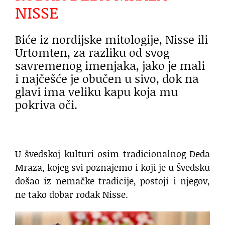
NISSE
Biće iz nordijske mitologije, Nisse ili
Urtomten, za razliku od svog
savremenog imenjaka, jako je mali
i najčešće je obučen u sivo, dok na
glavi ima veliku kapu koja mu
pokriva oči.
U švedskoj kulturi osim tradicionalnog Deda
Mraza, kojeg svi poznajemo i koji je u Švedsku
došao iz nemačke tradicije, postoji i njegov,
ne tako dobar rođak Nisse.