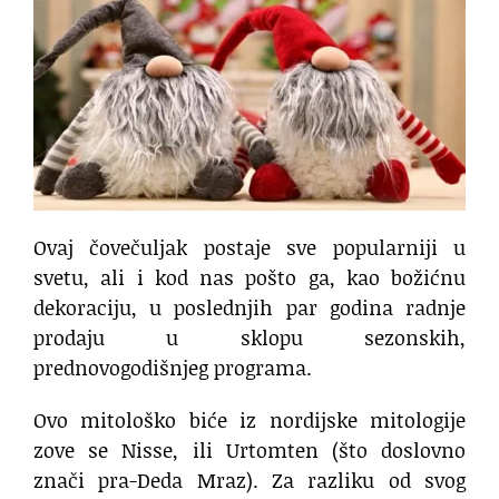
Ovaj čovečuljak postaje sve popularniji u
svetu, ali i kod nas pošto ga, kao božićnu
dekoraciju, u poslednjih par godina radnje
prodaju u sklopu sezonskih,
prednovogodišnjeg programa.
Ovo mitološko biće iz nordijske mitologije
zove se Nisse, ili Urtomten (što doslovno
znači pra-Deda Mraz). Za razliku od svog