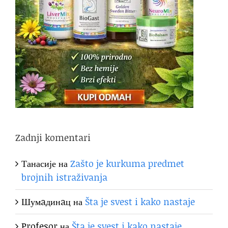
Zadnji komentari
Танасије
на
Zašto je kurkuma predmet
brojnih istraživanja
Шумaдинaц
на
Šta je svest i kako nastaje
Profesor
на
Šta je svest i kako nastaje