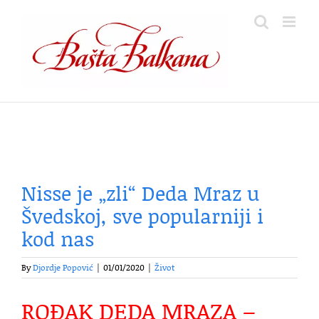
Skip
to
content
Nisse je „zli“ Deda Mraz u
Švedskoj, sve popularniji i
kod nas
By
Djordje Popović
|
01/01/2020
|
Život
ROĐAK DEDA MRAZA –