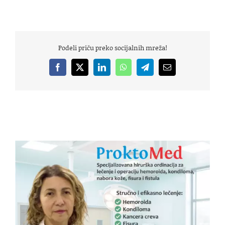
Podeli priču preko socijalnih mreža!
Facebook
X
LinkedIn
WhatsApp
Telegram
Email