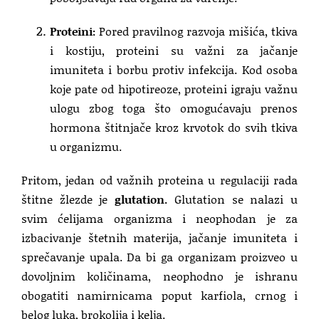
Proteini:
Pored pravilnog razvoja mišića, tkiva
i kostiju, proteini su važni za jačanje
imuniteta i borbu protiv infekcija. Kod osoba
koje pate od hipotireoze, proteini igraju važnu
ulogu zbog toga što omogućavaju prenos
hormona štitnjače kroz krvotok do svih tkiva
u organizmu.
Pritom, jedan od važnih proteina u regulaciji rada
štitne žlezde je
glutation.
Glutation se nalazi u
svim ćelijama organizma i neophodan je za
izbacivanje štetnih materija, jačanje imuniteta i
sprečavanje upala. Da bi ga organizam proizveo u
dovoljnim količinama, neophodno je ishranu
obogatiti namirnicama poput karfiola, crnog i
belog luka, brokolija i kelja.