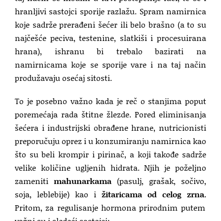
hranljivi sastojci sporije razlažu. Spram namirnica
koje sadrže prerađeni šećer ili belo brašno (a to su
najčešće peciva, testenine, slatkiši i procesuirana
hrana), ishranu bi trebalo bazirati na
namirnicama koje se sporije vare i na taj način
produžavaju osećaj sitosti.
To je posebno važno kada je reč o stanjima poput
poremećaja rada štitne žlezde. Pored eliminisanja
šećera i industrijski obrađene hrane, nutricionisti
preporučuju oprez i u konzumiranju namirnica kao
što su beli krompir i pirinač, a koji takođe sadrže
velike količine ugljenih hidrata. Njih je poželjno
zameniti
mahunarkama
(pasulj, grašak, sočivo,
soja, leblebije) kao i
žitaricama od celog zrna.
Pritom, za regulisanje hormona prirodnim putem
važni su i sledeći sastojci: