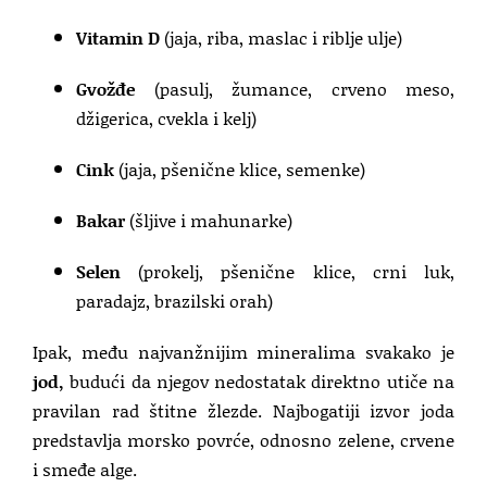
Vitamin D
(jaja, riba, maslac i riblje ulje)
Gvožđe
(pasulj, žumance, crveno meso,
džigerica, cvekla i kelj)
Cink
(jaja, pšenične klice, semenke)
Bakar
(šljive i mahunarke)
Selen
(prokelj, pšenične klice, crni luk,
paradajz, brazilski orah)
Ipak, među najvanžnijim mineralima svakako je
jod,
budući da njegov nedostatak direktno utiče na
pravilan rad štitne žlezde. Najbogatiji izvor joda
predstavlja morsko povrće, odnosno zelene, crvene
i smeđe alge.