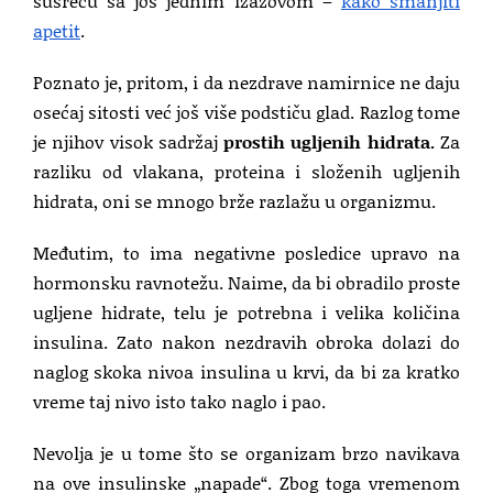
susreću sa još jednim izazovom –
kako smanjiti
apetit
.
Poznato je, pritom, i da nezdrave namirnice ne daju
osećaj sitosti već još više podstiču glad. Razlog tome
je njihov visok sadržaj
prostih ugljenih hidrata.
Za
razliku od vlakana, proteina i složenih ugljenih
hidrata, oni se mnogo brže razlažu u organizmu.
Međutim, to ima negativne posledice upravo na
hormonsku ravnotežu. Naime, da bi obradilo proste
ugljene hidrate, telu je potrebna i velika količina
insulina. Zato nakon nezdravih obroka dolazi do
naglog skoka nivoa insulina u krvi, da bi za kratko
vreme taj nivo isto tako naglo i pao.
Nevolja je u tome što se organizam brzo navikava
na ove insulinske „napade“. Zbog toga vremenom