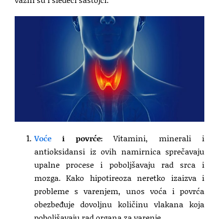
Voće
i povrće:
Vitamini, minerali i
antioksidansi iz ovih namirnica sprečavaju
upalne procese i poboljšavaju rad srca i
mozga. Kako hipotireoza neretko izaizva i
probleme s varenjem, unos voća i povrća
obezbeđuje dovoljnu količinu vlakana koja
poboljšavaju rad organa za varenje.