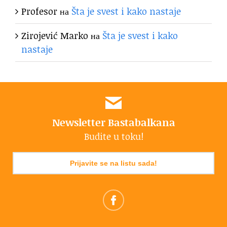
Profesor
на
Šta je svest i kako nastaje
Zirojević Marko
на
Šta je svest i kako
nastaje
Newsletter Bastabalkana
Budite u toku!
Prijavite se na listu sada!