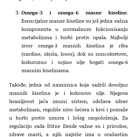
Omega-3 i omega-6 masne kiseline.
Esencijalne masne kiseline su još jedna važna
komponenta u normalnom fukcionisanju
metabolizma i borbi protiv upala. Najbolji
izvor omega-3 masnih kiselina je riba
(sardine, skuša, losos), dok su suncokretovo,
kukuruzno i sojino ulje bogati omega-6
masnim kiselinama.
Takođe, jedna od namirnica koja sadrži dovoljno
masnih kiselina je i kokosovo ulje. Njegova
hranljivost jača imuni sistem, održava zdrav
metabolizam, reguliše nivo šećera u krvi i pomaže
u borbi protiv umora i lošeg raspoloženja. Za
regulaciju rada štitne žlezde važne su i prirodne,
zdrave masti, a njih najviše ima u orašastim