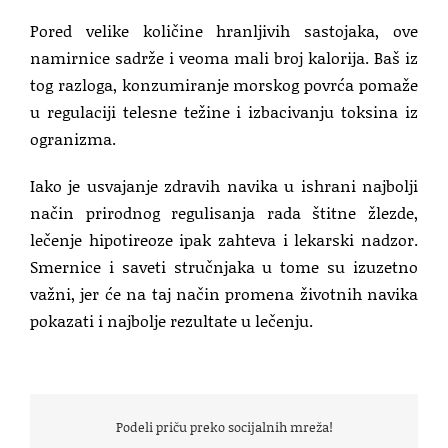
Pored velike količine hranljivih sastojaka, ove
namirnice sadrže i veoma mali broj kalorija. Baš iz
tog razloga, konzumiranje morskog povrća pomaže
u regulaciji telesne težine i izbacivanju toksina iz
ogranizma.
Iako je usvajanje zdravih navika u ishrani najbolji
način prirodnog regulisanja rada štitne žlezde,
lečenje hipotireoze ipak zahteva i lekarski nadzor.
Smernice i saveti stručnjaka u tome su izuzetno
važni, jer će na taj način promena životnih navika
pokazati i najbolje rezultate u lečenju.
Podeli priču preko socijalnih mreža!