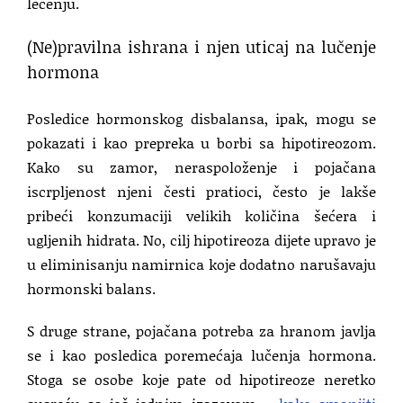
lečenju.
(Ne)pravilna ishrana i njen uticaj na lučenje
hormona
Posledice hormonskog disbalansa, ipak, mogu se
pokazati i kao prepreka u borbi sa hipotireozom.
Kako su zamor, neraspoloženje i pojačana
iscrpljenost njeni česti pratioci, često je lakše
pribeći konzumaciji velikih količina šećera i
ugljenih hidrata. No, cilj hipotireoza dijete upravo je
u eliminisanju namirnica koje dodatno narušavaju
hormonski balans.
S druge strane, pojačana potreba za hranom javlja
se i kao posledica poremećaja lučenja hormona.
Stoga se osobe koje pate od hipotireoze neretko