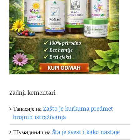
Zadnji komentari
Танасије
на
Zašto je kurkuma predmet
brojnih istraživanja
Шумaдинaц
на
Šta je svest i kako nastaje