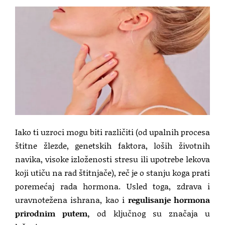
Iako ti uzroci mogu biti različiti (od upalnih procesa
štitne žlezde, genetskih faktora, loših životnih
navika, visoke izloženosti stresu ili upotrebe lekova
koji utiču na rad štitnjače), reč je o stanju koga prati
poremećaj rada hormona. Usled toga, zdrava i
uravnotežena ishrana, kao i
regulisanje hormona
prirodnim putem,
od ključnog su značaja u