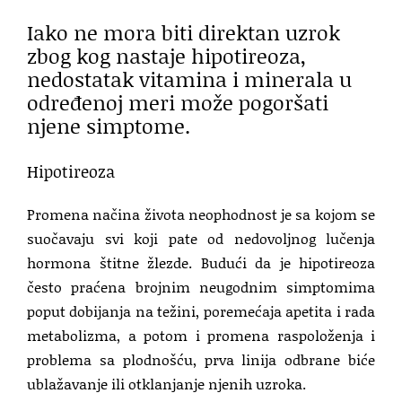
Iako ne mora biti direktan uzrok
zbog kog nastaje hipotireoza,
nedostatak vitamina i minerala u
određenoj meri može pogoršati
njene simptome.
Hipotireoza
Promena načina života neophodnost je sa kojom se
suočavaju svi koji pate od nedovoljnog lučenja
hormona štitne žlezde. Budući da je hipotireoza
često praćena brojnim neugodnim simptomima
poput dobijanja na težini, poremećaja apetita i rada
metabolizma, a potom i promena raspoloženja i
problema sa plodnošću, prva linija odbrane biće
ublažavanje ili otklanjanje njenih uzroka.