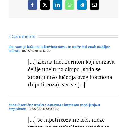
Facebook
X
LinkedIn
WhatsApp
Telegram
Email
2 Comments
Ako vam je koža na laktovima suva, to može biti znak ozbiljne
bolesti
10/16/2020 at 12:00
[…] žlezda luči hormon koji održava
ćelije u telu na okupu. Kada se
smanji nivo lučenja ovog hormona
(hipotireoza), sve se […]
Znaci hronične upale: 4 osnovna simptoma zapaljenja u
organizmu
10/27/2020 at 09:00
[…] se hipotireoza ne leči, može