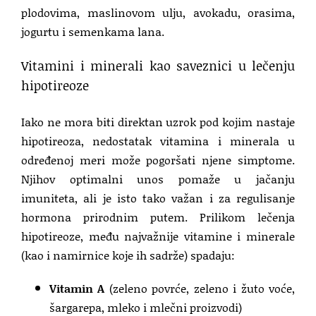
plodovima, maslinovom ulju, avokadu, orasima,
jogurtu i semenkama lana.
Vitamini i minerali kao saveznici u lečenju
hipotireoze
Iako ne mora biti direktan uzrok pod kojim nastaje
hipotireoza, nedostatak vitamina i minerala u
određenoj meri može pogoršati njene simptome.
Njihov optimalni unos pomaže u jačanju
imuniteta, ali je isto tako važan i za regulisanje
hormona prirodnim putem. Prilikom lečenja
hipotireoze, među najvažnije vitamine i minerale
(kao i namirnice koje ih sadrže) spadaju:
Vitamin A
(zeleno povrće, zeleno i žuto voće,
šargarepa, mleko i mlečni proizvodi)