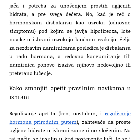
jača i potreba za unošenjem prostih ugljenih
hidrata, a pre svega šećera. No, kad je reč o
hormonskom disbalansu kao uzroku (odnosno
simptomu) pod kojim se javlja hipotireoza, loše
navike u ishrani uzrokuju lančanu reakciju: želja
za nezdravim namirnicama posledica je disbalansa
u radu hormona, a redovno konzumiranje tih
namirnica ponovo izaziva njihovo nedovoljno ili
preterano lučenje.
Kako smanjiti apetit pravilnim navikama u
ishrani
Regulisanje apetita (kao, uostalom, i
regulisanje
hormona prirodnim putem
), zahtevaće da proste
ugljene hidrate u ishrani zamenimo složenim. Na
taj način se insulin u krvi postepenije luči, te se i