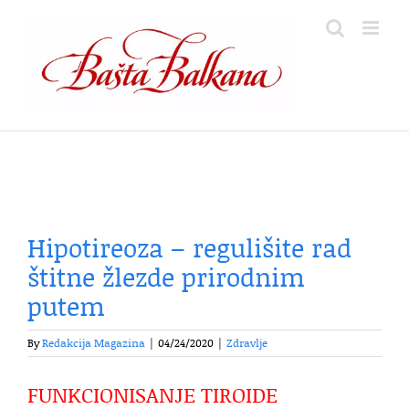
Skip
to
content
Hipotireoza – regulišite rad
štitne žlezde prirodnim
putem
By
Redakcija Magazina
|
04/24/2020
|
Zdravlje
FUNKCIONISANJE TIROIDE