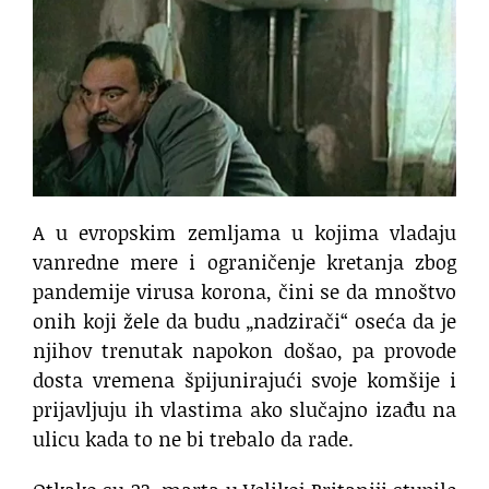
A u evropskim zemljama u kojima vladaju
vanredne mere i ograničenje kretanja zbog
pandemije virusa korona, čini se da mnoštvo
onih koji žele da budu „nadzirači“ oseća da je
njihov trenutak napokon došao, pa provode
dosta vremena špijunirajući svoje komšije i
prijavljuju ih vlastima ako slučajno izađu na
ulicu kada to ne bi trebalo da rade.