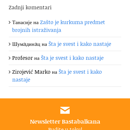
Zadnji komentari
Танасије
на
Zašto je kurkuma predmet
brojnih istraživanja
Шумaдинaц
на
Šta je svest i kako nastaje
Profesor
на
Šta je svest i kako nastaje
Zirojević Marko
на
Šta je svest i kako
nastaje
Newsletter Bastabalkana
Budite u toku!