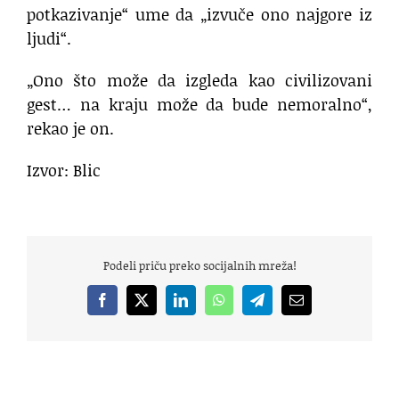
potkazivanje“ ume da „izvuče ono najgore iz
ljudi“.
„Ono što može da izgleda kao civilizovani
gest… na kraju može da bude nemoralno“,
rekao je on.
Izvor: Blic
Podeli priču preko socijalnih mreža!
Facebook
X
LinkedIn
WhatsApp
Telegram
Email