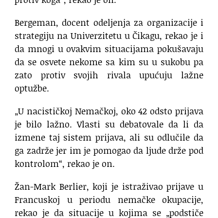
Bergeman, docent odeljenja za organizacije i
strategiju na Univerzitetu u Čikagu, rekao je i
da mnogi u ovakvim situacijama pokušavaju
da se osvete nekome sa kim su u sukobu pa
zato protiv svojih rivala upućuju lažne
optužbe.
„U nacističkoj Nemačkoj, oko 42 odsto prijava
je bilo lažno. Vlasti su debatovale da li da
izmene taj sistem prijava, ali su odlučile da
ga zadrže jer im je pomogao da ljude drže pod
kontrolom“, rekao je on.
Žan-Mark Berlier, koji je istraživao prijave u
Francuskoj u periodu nemačke okupacije,
rekao je da situacije u kojima se „podstiče