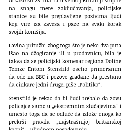
Otkako su 23. marta u Velikoj Britaniji stupile
na snagu mere zaključavanja, policijske
stanice su bile preplavljene pozivima ljudi
koji vire iza zavesa i paze na svaki korak
svojih komšija.
Lavina pritužbi zbog toga što je neko dva puta
išao na džogiranje ili u prodavnicu, bila je
takva da se policijski komesar regiona Doline
Temze Entoni Stensfild osetio primoranim
da ode na BBC i pozove građane da prestanu
da cinkare jedni druge, piše „Politiko“.
Stensfild je rekao da bi ljudi trebalo da zovu
policajce samo u „ekstremnim slučajevima“ i
umesto toga da se odluče da izlože onoga ko
prekrši pravila „najstrašnijoj britanskoj
kazni“ – uljudnom negodovanju.