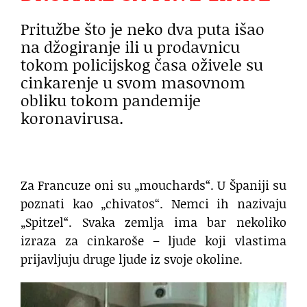
Pritužbe što je neko dva puta išao
na džogiranje ili u prodavnicu
tokom policijskog časa oživele su
cinkarenje u svom masovnom
obliku tokom pandemije
koronavirusa.
Za Francuze oni su „mouchards“. U Španiji su
poznati kao „chivatos“. Nemci ih nazivaju
„Spitzel“. Svaka zemlja ima bar nekoliko
izraza za cinkaroše – ljude koji vlastima
prijavljuju druge ljude iz svoje okoline.