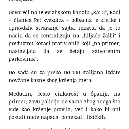
Govoreći na televizijskom kanalu „Rai 3“, Rađi
– članica Pet zvezdica – odbacila je kritike i
opravdala stvaranje sajta, rekavši da je to
način da se centralizuju na „hiljade žalbi“ i
preduzmu koraci protiv onih koji „na primer,
nastavljaju da se šetaju zatvorenim
parkovima“.
Do sada su za preko 110.000 Italijana izdate
novčane kazne zbog kršenja mera.
Međutim, često cinkaroši u Španiji, na
primer, zovu policiju ne samo zbog onoga što
vide kao kršenje pravila, već i kako bi oni
postali mete napada, ponekad i fizičkih.