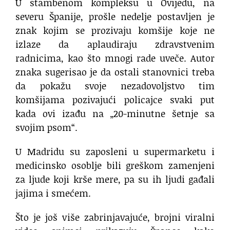
U stambenom kompleksu u Ovijedu, na
severu Španije, prošle nedelje postavljen je
znak kojim se prozivaju komšije koje ne
izlaze da aplaudiraju zdravstvenim
radnicima, kao što mnogi rade uveče. Autor
znaka sugerisao je da ostali stanovnici treba
da pokažu svoje nezadovoljstvo tim
komšijama pozivajući policajce svaki put
kada ovi izađu na „20-minutne šetnje sa
svojim psom“.
U Madridu su zaposleni u supermarketu i
medicinsko osoblje bili greškom zamenjeni
za ljude koji krše mere, pa su ih ljudi gađali
jajima i smećem.
Što je još više zabrinjavajuće, brojni viralni