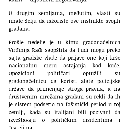
U drugim zemljama, međutim, vlasti su
imale želju da iskoriste ove instinkte svojih
građana.
Prošle nedelje je u Rimu gradonačelnica
Virđinija Rađi saopštila da ljudi mogu preko
sajta gradske vlade da prijave one koji krše
nacionalnu meru ostajanja kod kuće.
Opozicioni političari optužili su
gradonačelnicu da koristi alate policijske
države da primenjuje stroga pravila, a na
društvenim mrežama građani su rekli da ih
je sistem podsetio na fašistički period u toj
zemlji, kada su Italijani bili pozivani da
izveštavaju o političkim disidentima i
Jevrejima.