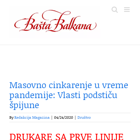
Skip
to
content
Masovno cinkarenje u vreme
pandemije: Vlasti podstiču
špijune
By
Redakcija Magazina
|
04/24/2020
|
Društvo
DRUKARE SA PRVE LINIJE