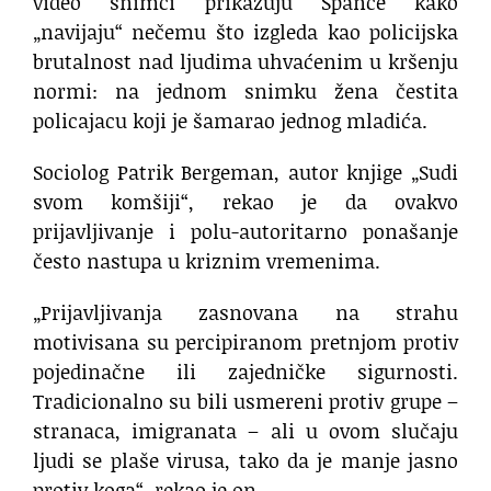
video snimci prikazuju Špance kako
„navijaju“ nečemu što izgleda kao policijska
brutalnost nad ljudima uhvaćenim u kršenju
normi: na jednom snimku žena čestita
policajacu koji je šamarao jednog mladića.
Sociolog Patrik Bergeman, autor knjige „Sudi
svom komšiji“, rekao je da ovakvo
prijavljivanje i polu-autoritarno ponašanje
često nastupa u kriznim vremenima.
„Prijavljivanja zasnovana na strahu
motivisana su percipiranom pretnjom protiv
pojedinačne ili zajedničke sigurnosti.
Tradicionalno su bili usmereni protiv grupe –
stranaca, imigranata – ali u ovom slučaju
ljudi se plaše virusa, tako da je manje jasno
protiv koga“, rekao je on.