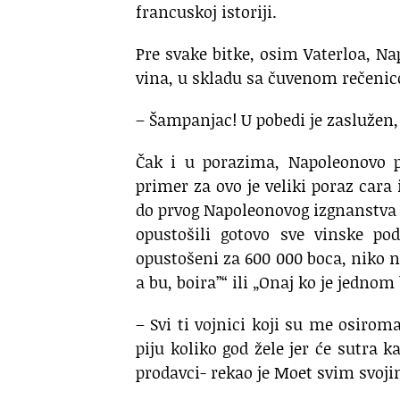
francuskoj istoriji.
Pre svake bitke, osim Vaterloa, Na
vina, u skladu sa čuvenom rečeni
– Šampanjac! U pobedi je zaslužen,
Čak i u porazima, Napoleonovo pr
primer za ovo je veliki poraz cara 
do prvog Napoleonovog izgnanstva n
opustošili gotovo sve vinske po
opustošeni za 600 000 boca, niko n
a bu, boira”“ ili „Onaj ko je jednom 
– Svi ti vojnici koji su me osirom
piju koliko god žele jer će sutra k
prodavci- rekao je Moet svim svoji