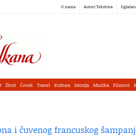
O nama
Autori Tekstova
Oglašav
t
Život
Čovek
Travel
Kultura
Istorija
Muzika
Filmovi
ona i čuvenog francuskog šampanj