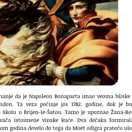
znanje da je Napoleon Bonaparta imao veoma bliske
n. Ta veza počinje jos 1782. godine, dok je bu
 školu u Brijen-le-Šatou. Tamo je upoznao Žana-Re
vača istoimene vinske kuće. Dva dečaka formiral
tokom godina dovelo do toga da Moet odigra prateću ul