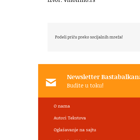
Podeli priču preko socijalnih mreža!
Newsletter Bastabalkan
Budite u toku!
O nama
Autori Tekstova
Oglašavanje na sajtu