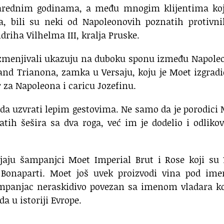
arednim godinama, a među mnogim klijentima koj
, bili su neki od Napoleonovih poznatih protivni
driha Vilhelma III, kralja Pruske.
azmenjivali ukazuju na duboku sponu između Napole
and Trianona, zamka u Versaju, koju je Moet izgrad
 za Napoleona i caricu Jozefinu.
 da uzvrati lepim gestovima. Ne samo da je porodici
atih šešira sa dva roga, već im je dodelio i odliko
ljaju šampanjci Moet Imperial Brut i Rose koji su 
 Bonaparti. Moet još uvek proizvodi vina pod im
šampanjac neraskidivo povezan sa imenom vladara ko
a u istoriji Evrope.