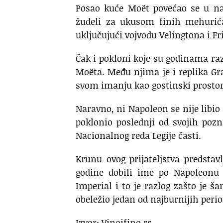
Posao kuće Moët povećao se u n
žudeli za ukusom finih mehurića
uključujući vojvodu Velingtona i Fri
Čak i pokloni koje su godinama r
Moëta. Među njima je i replika Gr
svom imanju kao gostinski prostor
Naravno, ni Napoleon se nije libio
poklonio poslednji od svojih pozn
Nacionalnog reda Legije časti.
Krunu ovog prijateljstva predstav
godine dobili ime po Napoleonu
Imperial i to je razlog zašto je 
obeležio jedan od najburnijih period
Izvor: Vinoifino.rs