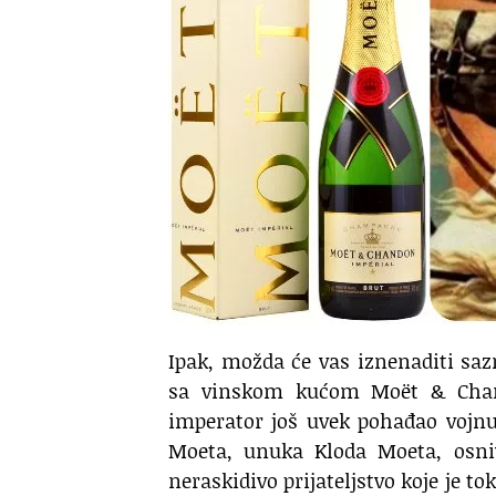
Ipak, možda će vas iznenaditi sa
sa vinskom kućom Moët & Chando
imperator još uvek pohađao vojnu
Moeta, unuka Kloda Moeta, osni
neraskidivo prijateljstvo koje je 