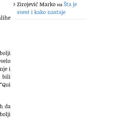
Zirojević Marko
на
Šta je
svest i kako nastaje
alihe
bolji
ovelo
nje i
bili
 “Qui
ih da
bolji