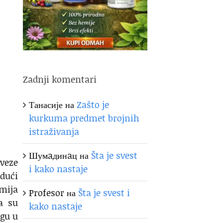
Zadnji komentari
Танасије
на
Zašto je
kurkuma predmet brojnih
istraživanja
Шумaдинaц
на
Šta je svest
 veze
i kako nastaje
dući
mija
Profesor
на
Šta je svest i
a su
kako nastaje
ogu u