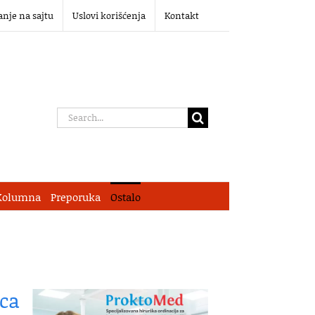
anje na sajtu
Uslovi korišćenja
Kontakt
Search
for:
Kolumna
Preporuka
Ostalo
ca