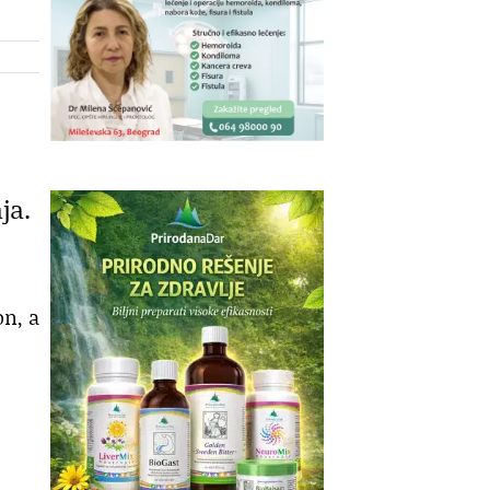
ja.
on, a