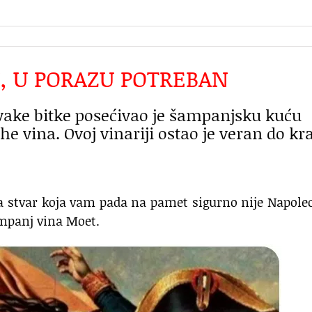
, U PORAZU POTREBAN
vake bitke posećivao je šampanjsku kuću
e vina. Ovoj vinariji ostao je veran do kra
a stvar koja vam pada na pamet sigurno nije Napole
ampanj vina Moet.