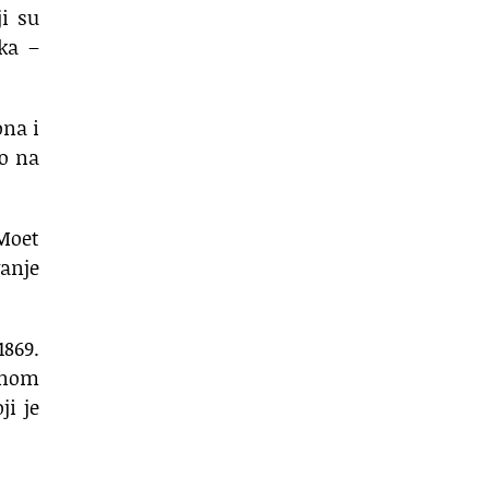
i su
ka –
ona i
io na
 Moet
vanje
1869.
enom
ji je