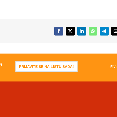
Facebook
X
LinkedIn
WhatsApp
Telegr
a
Pra
PRIJAVITE SE NA LISTU SADA!