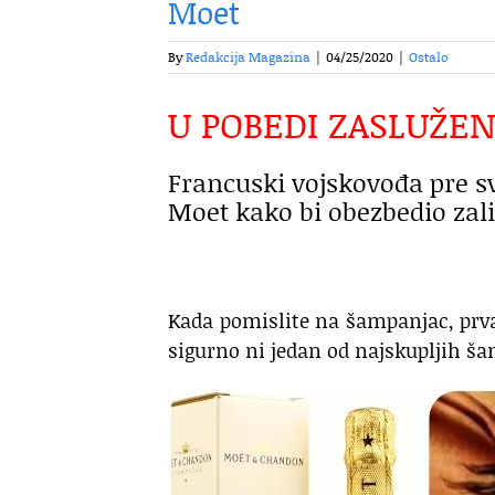
Moet
By
Redakcija Magazina
|
04/25/2020
|
Ostalo
U POBEDI ZASLUŽEN
Francuski vojskovođa pre s
Moet kako bi obezbedio zalih
Kada pomislite na šampanjac, prv
sigurno ni jedan od najskupljih š