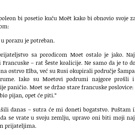
poleon bi posetio kuću Moët kako bi obnovio svoje z
com:
 u porazu je potreban.
ijateljstvo sa porodicom Moet ostalo je jako. Naj
i Francuske – rat Šeste koalicije. Ne samo da je to d
a ostrvo Elba, već su Rusi okupirali područje Šampa
drume. Iako su Moetovi podrumi najgore prošli i 
ije paničio. Moet se držao stare francuske poslovice:
bio pijan, opet će piti.“
ašili danas – sutra će mi doneti bogatstvo. Puštam 
ada se vrate u svoju zemlju, upravo oni biti moji naj
m prijateljima.