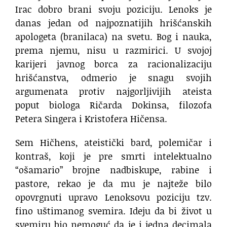
Irac dobro brani svoju poziciju. Lenoks je
danas jedan od najpoznatijih hrišćanskih
apologeta (branilaca) na svetu. Bog i nauka,
prema njemu, nisu u razmirici. U svojoj
karijeri javnog borca za racionalizaciju
hrišćanstva, odmerio je snagu svojih
argumenata protiv najgorljivijih ateista
poput biologa Ričarda Dokinsa, filozofa
Petera Singera i Kristofera Hičensa.
Sem Hičhens, ateistički bard, polemičar i
kontraš, koji je pre smrti intelektualno
“ošamario” brojne nadbiskupe, rabine i
pastore, rekao je da mu je najteže bilo
opovrgnuti upravo Lenoksovu poziciju tzv.
fino uštimanog svemira. Ideju da bi život u
svemiru bio nemoguć da je i jedna decimala