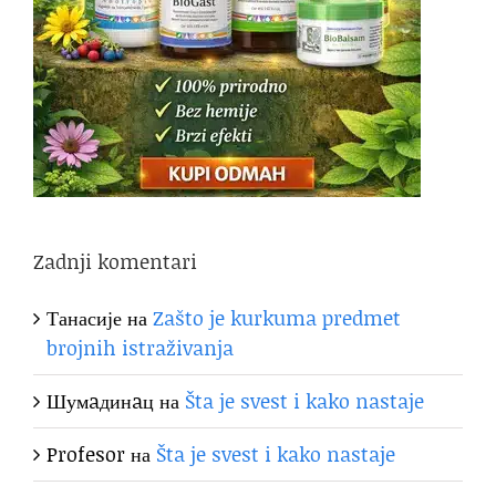
Zadnji komentari
Танасије
на
Zašto je kurkuma predmet
brojnih istraživanja
Шумaдинaц
на
Šta je svest i kako nastaje
Profesor
на
Šta je svest i kako nastaje