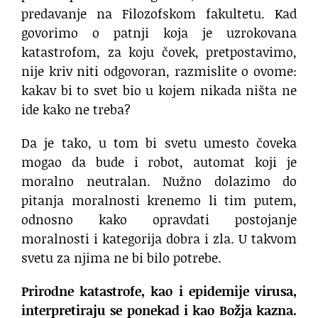
predavanje na Filozofskom fakultetu. Kad
govorimo o patnji koja je uzrokovana
katastrofom, za koju čovek, pretpostavimo,
nije kriv niti odgovoran, razmislite o ovome:
kakav bi to svet bio u kojem nikada ništa ne
ide kako ne treba?
Da je tako, u tom bi svetu umesto čoveka
mogao da bude i robot, automat koji je
moralno neutralan. Nužno dolazimo do
pitanja moralnosti krenemo li tim putem,
odnosno kako opravdati postojanje
moralnosti i kategorija dobra i zla. U takvom
svetu za njima ne bi bilo potrebe.
Prirodne katastrofe, kao i epidemije virusa,
interpretiraju se ponekad i kao Božja kazna.