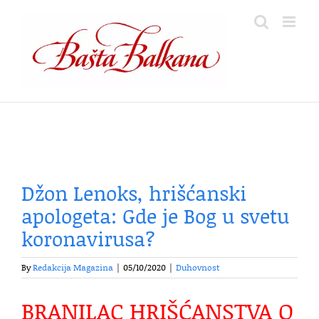
Skip
to
content
Džon Lenoks, hrišćanski
apologeta: Gde je Bog u svetu
koronavirusa?
By
Redakcija Magazina
|
05/10/2020
|
Duhovnost
BRANILAC HRIŠĆANSTVA O