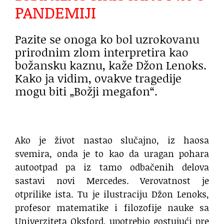
PANDEMIJI
Pazite se onoga ko bol uzrokovanu
prirodnim zlom interpretira kao
božansku kaznu, kaže Džon Lenoks.
Kako ja vidim, ovakve tragedije
mogu biti „Božji megafon“.
Ako je život nastao slučajno, iz haosa
svemira, onda je to kao da uragan pohara
autootpad pa iz tamo odbačenih delova
sastavi novi Mercedes. Verovatnost je
otprilike ista. Tu je ilustraciju Džon Lenoks,
profesor matematike i filozofije nauke sa
Univerziteta Oksford, upotrebio gostujući pre