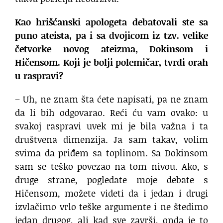
Kao hrišćanski apologeta debatovali ste sa
puno ateista, pa i sa dvojicom iz tzv. velike
četvorke novog ateizma, Dokinsom i
Hičensom. Koji je bolji polemičar, tvrđi orah
u raspravi?
– Uh, ne znam šta ćete napisati, pa ne znam
da li bih odgovarao. Reći ću vam ovako: u
svakoj raspravi uvek mi je bila važna i ta
društvena dimenzija. Ja sam takav, volim
svima da priđem sa toplinom. Sa Dokinsom
sam se teško povezao na tom nivou. Ako, s
druge strane, pogledate moje debate s
Hičensom, možete videti da i jedan i drugi
izvlačimo vrlo teške argumente i ne štedimo
jedan drugog, ali kad sve završi, onda je to