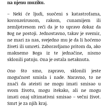
na njenu muziku.
– Neki će ljudi, suočeni s katastrofama,
koronavirusom, rakom, cunamijem ili
zemljotresom reći da je to upravo dokaz da
Bog ne postoji. Jednostavno, takav je svemir,
ne mari za nas, svejedno mu je da li hoćemo
živeti ili umreti. Zaboravljamo pritom da, ako
maknemo Boga iz te jednačine, nismo
sklonili patnju. Ona je ostala netaknuta.
Ono što smo, zapravo, sklonili jeste
mogućnost smisla i nade. Naravno, to ne
znači da ateisti ne mogu imati smisao u
svom životu, mogu itekako, ali ne mogu
imati onaj ultimativni smisao – večni život.
Smrt je za njih kraj.