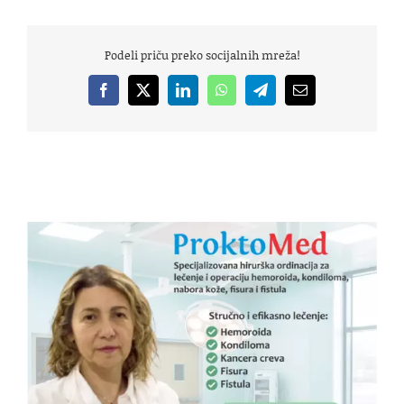
Podeli priču preko socijalnih mreža!
Facebook
X
LinkedIn
WhatsApp
Telegram
Email