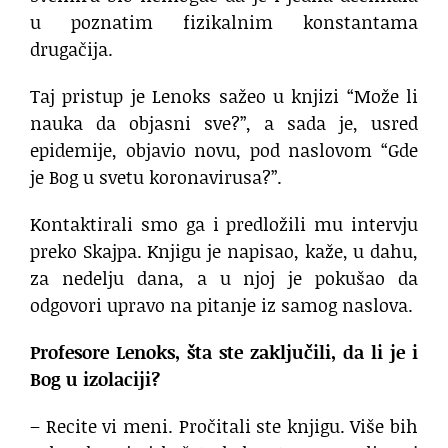
u poznatim fizikalnim konstantama
drugačija.
Taj pristup je Lenoks sažeo u knjizi “Može li
nauka da objasni sve?”, a sada je, usred
epidemije, objavio novu, pod naslovom “Gde
je Bog u svetu koronavirusa?”.
Kontaktirali smo ga i predložili mu intervju
preko Skajpa. Knjigu je napisao, kaže, u dahu,
za nedelju dana, a u njoj je pokušao da
odgovori upravo na pitanje iz samog naslova.
Profesore Lenoks, šta ste zaključili, da li je i
Bog u izolaciji?
– Recite vi meni. Pročitali ste knjigu. Više bih