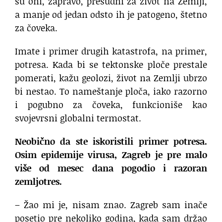
su oni, zapravo, presudni za život na Zemlji,
a manje od jedan odsto ih je patogeno, štetno
za čoveka.
Imate i primer drugih katastrofa, na primer,
potresa. Kada bi se tektonske ploče prestale
pomerati, kažu geolozi, život na Zemlji ubrzo
bi nestao. To nameštanje ploča, iako razorno
i pogubno za čoveka, funkcioniše kao
svojevrsni globalni termostat.
Neobično da ste iskoristili primer potresa.
Osim epidemije virusa, Zagreb je pre malo
više od mesec dana pogodio i razoran
zemljotres.
– Žao mi je, nisam znao. Zagreb sam inače
posetio pre nekoliko godina, kada sam držao