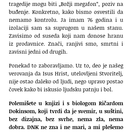
tragedije mogu biti „Božji megafon“, poziv na
buđenje. Konkretno, kako bismo osvestili da
nemamo kontrolu. Ja imam 76 godina i u
izolaciji sam sa suprugom u našem stanu.
Zavisimo od suseda koji nam donose hranu
iz prodavnice. Znači, ranjivi smo, smrtni i
zavisni jedni od drugih.
Ponekad to zaboravljamo. Uz to, deo je našeg
verovanja da Isus Hrist, utelovljeni Stvoritelj,
nije ostao daleko od ljudi, nego upravo postao
čovek kako bi iskusio ljudsku patnju i bol.
Polemišete u knjizi i s biologom Ričardom
Dokinsom, koji tvrdi da je svemir, u suštini,
bez dizajna, bez svrhe, nema zla, nema
dobra. DNK ne zna i ne mari, a mi plešemo