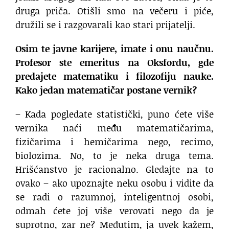
druga priča. Otišli smo na večeru i piće,
družili se i razgovarali kao stari prijatelji.
Osim te javne karijere, imate i onu naučnu.
Profesor ste emeritus na Oksfordu, gde
predajete matematiku i filozofiju nauke.
Kako jedan matematičar postane vernik?
– Kada pogledate statistički, puno ćete više
vernika naći među matematičarima,
fizičarima i hemičarima nego, recimo,
biolozima. No, to je neka druga tema.
Hrišćanstvo je racionalno. Gledajte na to
ovako – ako upoznajte neku osobu i vidite da
se radi o razumnoj, inteligentnoj osobi,
odmah ćete joj više verovati nego da je
suprotno, zar ne? Međutim, ja uvek kažem,