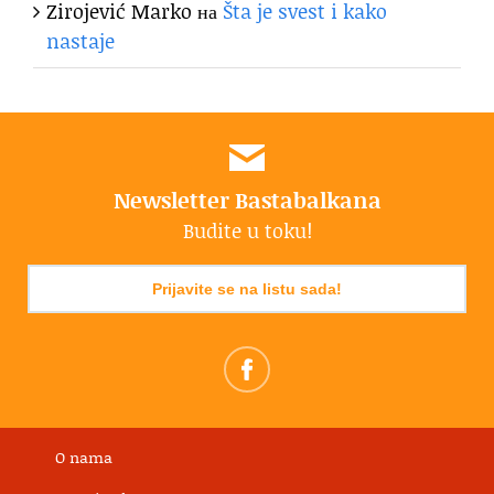
Zirojević Marko
на
Šta je svest i kako
nastaje
Newsletter Bastabalkana
Budite u toku!
Prijavite se na listu sada!
O nama