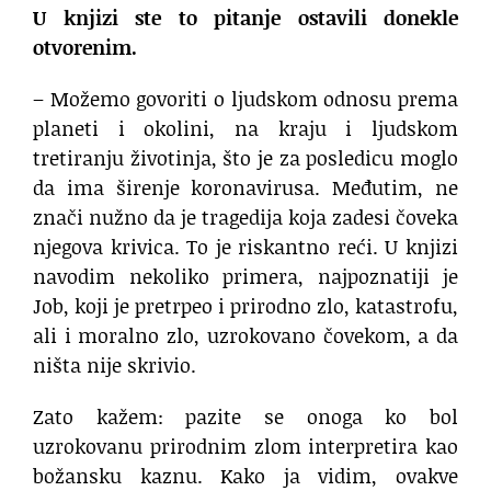
U knjizi ste to pitanje ostavili donekle
otvorenim.
– Možemo govoriti o ljudskom odnosu prema
planeti i okolini, na kraju i ljudskom
tretiranju životinja, što je za posledicu moglo
da ima širenje koronavirusa. Međutim, ne
znači nužno da je tragedija koja zadesi čoveka
njegova krivica. To je riskantno reći. U knjizi
navodim nekoliko primera, najpoznatiji je
Job, koji je pretrpeo i prirodno zlo, katastrofu,
ali i moralno zlo, uzrokovano čovekom, a da
ništa nije skrivio.
Zato kažem: pazite se onoga ko bol
uzrokovanu prirodnim zlom interpretira kao
božansku kaznu. Kako ja vidim, ovakve