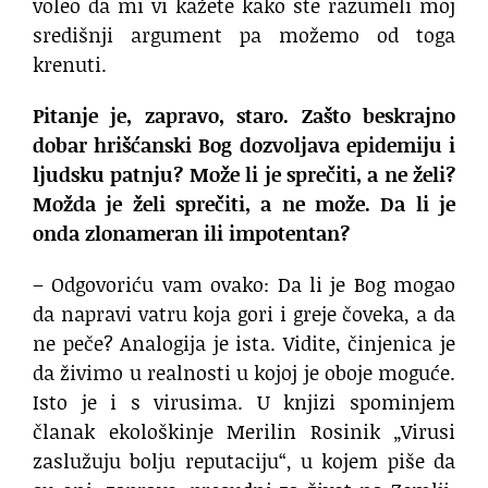
voleo da mi vi kažete kako ste razumeli moj
središnji argument pa možemo od toga
krenuti.
Pitanje je, zapravo, staro. Zašto beskrajno
dobar hrišćanski Bog dozvoljava epidemiju i
ljudsku patnju? Može li je sprečiti, a ne želi?
Možda je želi sprečiti, a ne može. Da li je
onda zlonameran ili impotentan?
– Odgovoriću vam ovako: Da li je Bog mogao
da napravi vatru koja gori i greje čoveka, a da
ne peče? Analogija je ista. Vidite, činjenica je
da živimo u realnosti u kojoj je oboje moguće.
Isto je i s virusima. U knjizi spominjem
članak ekološkinje Merilin Rosinik „Virusi
zaslužuju bolju reputaciju“, u kojem piše da