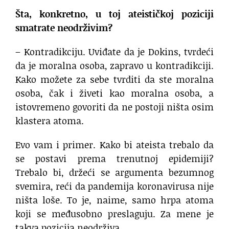
Šta, konkretno, u toj ateističkoj poziciji
smatrate neodrživim?
– Kontradikciju. Uviđate da je Dokins, tvrdeći
da je moralna osoba, zapravo u kontradikciji.
Kako možete za sebe tvrditi da ste moralna
osoba, čak i živeti kao moralna osoba, a
istovremeno govoriti da ne postoji ništa osim
klastera atoma.
Evo vam i primer. Kako bi ateista trebalo da
se postavi prema trenutnoj epidemiji?
Trebalo bi, držeći se argumenta bezumnog
svemira, reći da pandemija koronavirusa nije
ništa loše. To je, naime, samo hrpa atoma
koji se međusobno preslaguju. Za mene je
takva pozicija neodrživa.