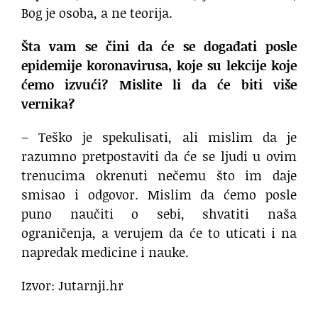
Bog je osoba, a ne teorija.
Šta vam se čini da će se događati posle
epidemije koronavirusa, koje su lekcije koje
ćemo izvući? Mislite li da će biti više
vernika?
– Teško je spekulisati, ali mislim da je
razumno pretpostaviti da će se ljudi u ovim
trenucima okrenuti nečemu što im daje
smisao i odgovor. Mislim da ćemo posle
puno naučiti o sebi, shvatiti naša
ograničenja, a verujem da će to uticati i na
napredak medicine i nauke.
Izvor: Jutarnji.hr