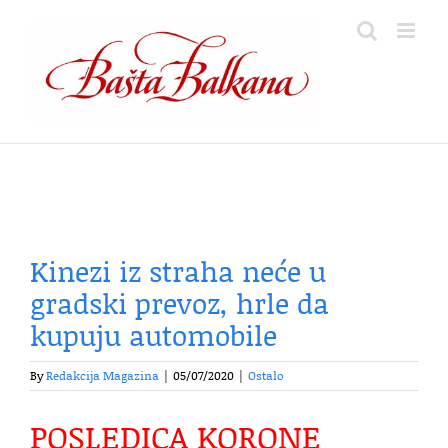
Skip
to
content
Kinezi iz straha neće u
gradski prevoz, hrle da
kupuju automobile
By
Redakcija Magazina
|
05/07/2020
|
Ostalo
POSLEDICA KORONE