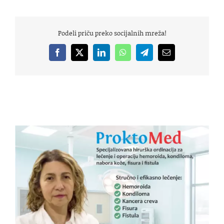
Podeli priču preko socijalnih mreža!
Facebook
X
LinkedIn
WhatsApp
Telegram
Email