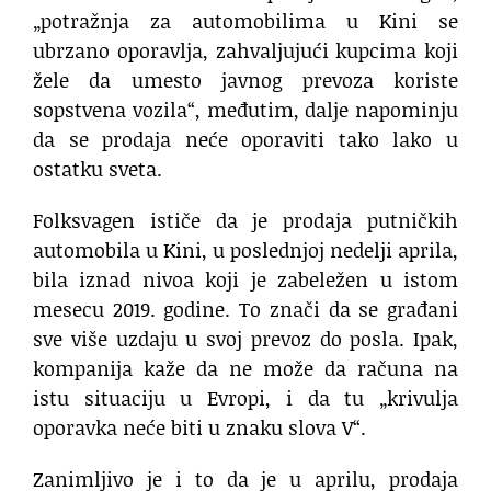
„potražnja za automobilima u Kini se
ubrzano oporavlja, zahvaljujući kupcima koji
žele da umesto javnog prevoza koriste
sopstvena vozila“, međutim, dalje napominju
da se prodaja neće oporaviti tako lako u
ostatku sveta.
Folksvagen ističe da je prodaja putničkih
automobila u Kini, u poslednjoj nedelji aprila,
bila iznad nivoa koji je zabeležen u istom
mesecu 2019. godine. To znači da se građani
sve više uzdaju u svoj prevoz do posla. Ipak,
kompanija kaže da ne može da računa na
istu situaciju u Evropi, i da tu „krivulja
oporavka neće biti u znaku slova V“.
Zanimljivo je i to da je u aprilu, prodaja