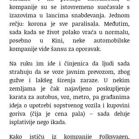
kompanije su se istovremeno suočavale s
izazovima u lancima snabdevanja. Jednom
rečju: korona je sve paralisala. Međutim,
sada kada se život polako vraća u normalu,
posebno u Kini, neke automobilske
kompanije vide šansu za oporavak.
Na ruku im ide i činjenica da ljudi sada
strahuju da se voze javnim prevozom, zbog
gužve i lakšeg širenja zaraze. U nekim
zemljama je čak najavljeno poskupljenje
karata za autobus, voz, metro, pa građanima
ideja o upotrebi sopstvenog vozila i kupovini
goriva (čija je cena pala) – sada deluje
isplativije nego ikada.
Kako ističu iz kompanije Folksvagen,