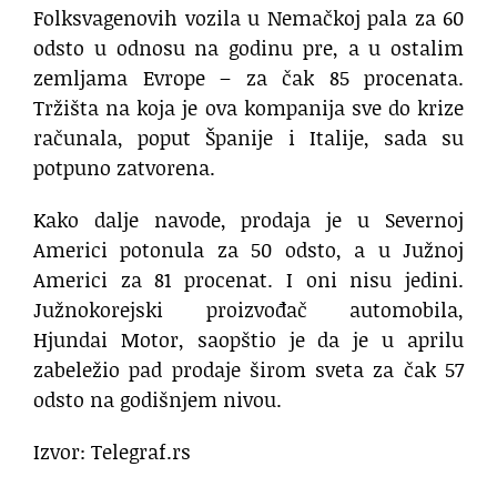
Folksvagenovih vozila u Nemačkoj pala za 60
odsto u odnosu na godinu pre, a u ostalim
zemljama Evrope – za čak 85 procenata.
Tržišta na koja je ova kompanija sve do krize
računala, poput Španije i Italije, sada su
potpuno zatvorena.
Kako dalje navode, prodaja je u Severnoj
Americi potonula za 50 odsto, a u Južnoj
Americi za 81 procenat. I oni nisu jedini.
Južnokorejski proizvođač automobila,
Hjundai Motor, saopštio je da je u aprilu
zabeležio pad prodaje širom sveta za čak 57
odsto na godišnjem nivou.
Izvor: Telegraf.rs