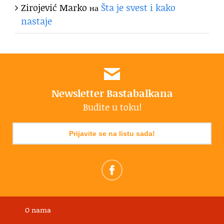
Zirojević Marko
на
Šta je svest i kako
nastaje
Newsletter Bastabalkana
Budite u toku!
Prijavite se na listu sada!
O nama