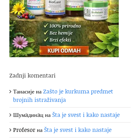
Zadnji komentari
Танасије
на
Zašto je kurkuma predmet
brojnih istraživanja
Шумaдинaц
на
Šta je svest i kako nastaje
Profesor
на
Šta je svest i kako nastaje