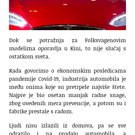
Dok se potražnja za Folksvagenovim
modelima oporavlja u Kini, to nije slučaj s
ostatkom sveta.
Kada govorimo o ekonomskim posledicama
pandemije Covid-19, industrija automobila je
među onima koje su pretrpele najviše štete.
Najpre je bio osetan manjak radne snage,
zbog uvedenih mera prevencije, a potom su i
fabrike prestale s radom.
Ljudi nisu izlazili iz domova, pa se sve
odrazilo i na prodaju automobila, a