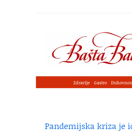
Skip
to
content
Zdravlje
Gastro
Duhovnos
Pandemijska kriza je i