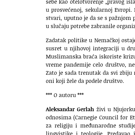
sebe kao otelotvorenje „pravog i
u prosvećenoj, sekularnoj Evropi
stvari, uputno je da se s pažnjom 
u slučaju potrebe zabranile organ
Zadatak politike u Nemačkoj ostaj
susret u njihovoj integraciji u dr
Muslimanska braća iskoriste krizu
vreme pandemije celo društvo, ne
Zato je sada trenutak da svi zbiju
oni koji žele da podele društvo.
*** O autoru ***
Aleksandar Gerlah
živi u Njujork
odnosima (Carnegie Council for Eth
za religiju i međunarodne studij
lingvistike i teologije. Predava