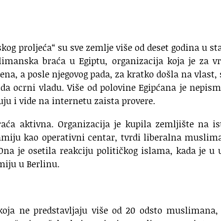
kog proljeća“ su sve zemlje više od deset godina u st
limanska braća u Egiptu, organizacija koja je za 
na, a posle njegovog pada, za kratko došla na vlast,
 ocrni vladu. Više od polovine Egipćana je nepism
u i vide na internetu zaista provere.
a aktivna. Organizacija je kupila zemljište na is
miju kao operativni centar, tvrdi liberalna musli
na je osetila reakciju političkog islama, kada je u 
iju u Berlinu.
oja ne predstavljaju više od 20 odsto muslimana, 