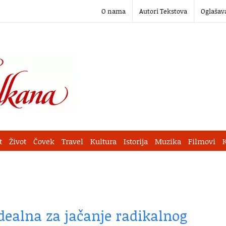
O nama
Autori Tekstova
Oglašav
t
Život
Čovek
Travel
Kultura
Istorija
Muzika
Filmovi
dealna za jačanje radikalnog