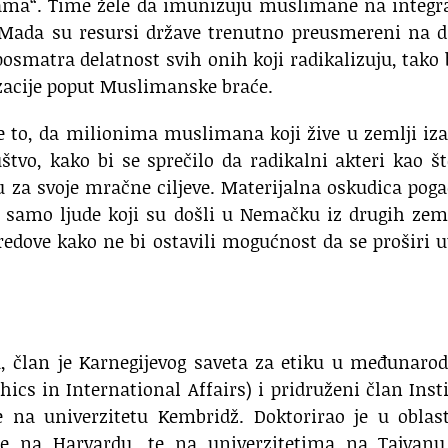
slama“. Time žele da imunizuju muslimane na integr
. Mada su resursi države trenutno preusmereni na 
posmatra delatnost svih onih koji radikalizuju, tako 
izacije poput Muslimanske braće.
e to, da milionima muslimana koji žive u zemlji iz
uštvo, kako bi se sprečilo da radikalni akteri kao š
 za svoje mračne ciljeve. Materijalna oskudica pog
 samo ljude koji su došli u Nemačku iz drugih zem
 redove kako ne bi ostavili mogućnost da se proširi u
u, član je Karnegijevog saveta za etiku u međunaro
ics in International Affairs) i pridruženi član Inst
e na univerzitetu Kembridž. Doktorirao je u oblas
o je na Harvardu, te na univerzitetima na Tajvanu