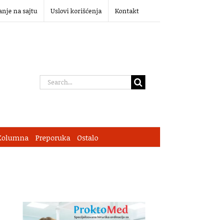
anje na sajtu
Uslovi korišćenja
Kontakt
Search
for:
Kolumna
Preporuka
Ostalo