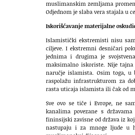
muslimanskim zemljama promenili
Odjednom je slaba vera stajala u c
Iskorišćavanje materijalne oskudi
Islamistički ekstremisti nisu sa
ciljeve. I ekstremni desničari pok
jednima i drugima je svojstvena
maksimalno iskoriste. Nije tajn
naručje islamista. Osim toga, 
raspolažu infrastrukturom za dob
rasta uticaja islamista ili čak o
Sve ovo se tiče i Evrope, ne sa
kanalima povezane s državama iz
fininsijski zavisne od država iz 
nastupaju i za mnoge ljude u hr