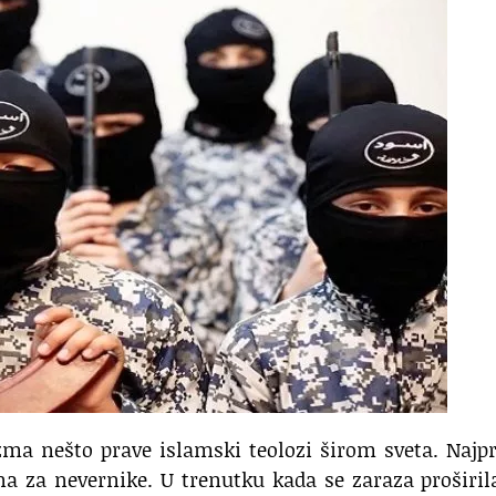
ma nešto prave islamski teolozi širom sveta. Najp
na za nevernike. U trenutku kada se zaraza proširil