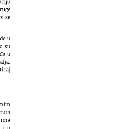
aciju
druge
bi se
ađe u
to su
ađa u
alja.
ticaj
dnim
ituta
tima
 i u