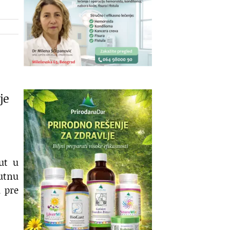
je
ut u
utnu
u pre