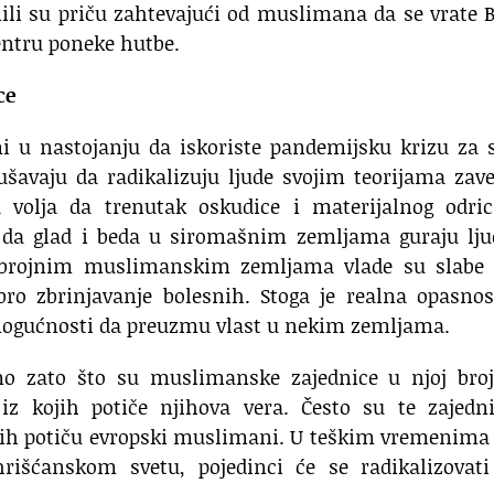
 su priču zahtevajući od muslimana da se vrate B
entru poneke hutbe.
ce
mi u nastojanju da iskoriste pandemijsku krizu za 
ušavaju da radikalizuju ljude svojim teorijama zave
 volja da trenutak oskudice i materijalnog odric
a da glad i beda u siromašnim zemljama guraju lju
u brojnim muslimanskim zemljama vlade su slabe 
ro zbrinjavanje bolesnih. Stoga je realna opasnos
d mogućnosti da preuzmu vlast u nekim zemljama.
mo zato što su muslimanske zajednice u njoj bro
 kojih potiče njihova vera. Često su te zajedni
kojih potiču evropski muslimani. U teškim vremenima
išćanskom svetu, pojedinci će se radikalizovati