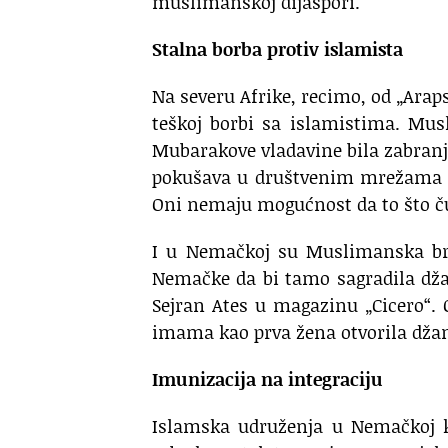
muslimanskoj dijaspori.
Stalna borba protiv islamista
Na severu Afrike, recimo, od „Araps
teškoj borbi sa islamistima. Mus
Mubarakove vladavine bila zabranje
pokušava u društvenim mrežama da
Oni nemaju mogućnost da to što čuj
I u Nemačkoj su Muslimanska brać
Nemačke da bi tamo sagradila dža
Sejran Ates u magazinu „Cicero“. O
imama kao prva žena otvorila džam
Imunizacija na integraciju
Islamska udruženja u Nemačkoj k