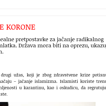
CE KORONE
ealne pretpostavke za jačanje radikalnog
latka. Država mora biti na oprezu, ukazu
h.
rugi užas, koji je zbog zdravstvene krize potisn
ačaju – jačanje islamizma. Islamisti koriste tren
mljenosti u karantinu, kao i oskudicu, da regrutuj
ste.