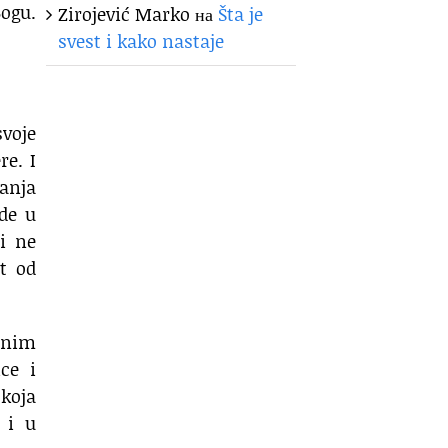
ogu.
Zirojević Marko
на
Šta je
svest i kako nastaje
svoje
re. I
anja
de u
i ne
t od
jnim
ce i
 koja
 i u