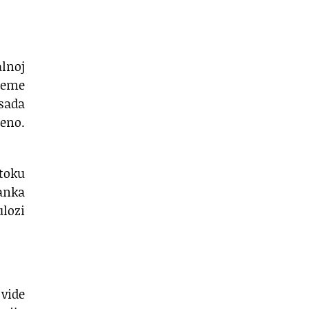
alnoj
vreme
 sada
eno.
toku
manka
ulozi
vide