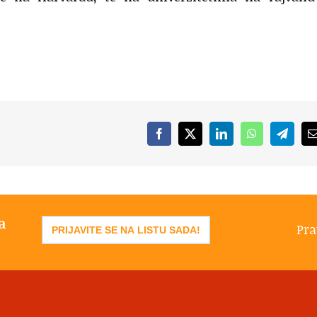
Facebook
X
LinkedIn
WhatsApp
Telegr
a
Pra
PRIJAVITE SE NA LISTU SADA!