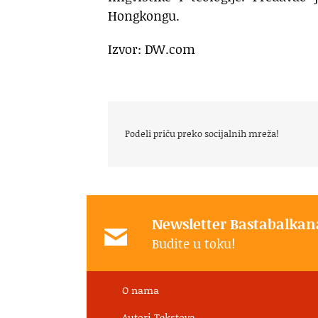
Hongkongu.
Izvor: DW.com
Podeli priču preko socijalnih mreža!
Newsletter Bastabalkan
Budite u toku!
O nama
Autori Tekstova