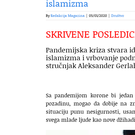
islamizma
By
Redakcija Magazina
|
05/01/2020
|
Društvo
SKRIVENE POSLEDI
Pandemijska kriza stvara id
islamizma i vrbovanje podm
stručnjak Aleksander Gerla
Sa pandemijom korone bi jedan d
pozadinu, mogao da dobije na zn
situaciju punu nesigurnosti, usa
svega mlade ljude kao nove džihadi