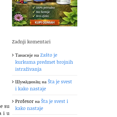
Zadnji komentari
Танасије
на
Zašto je
kurkuma predmet brojnih
istraživanja
Шумaдинaц
на
Šta je svest
i kako nastaje
Profesor
на
Šta je svest i
re su
kako nastaje
a i u